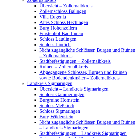
Zollernalbkreis
Übersicht – Zollernalbkreis
Zollernschloss Balingen
Villa Eugenia
Altes Schloss Hechingen
Burg Hohenzollern
Fürstenhof Bad Imnau
Schloss Lautlingen
Schloss Lindich
Nicht zugängliche Schlösser, Burgen und Ruinen
– Zollernalbkreis
Stadtbefestigungen – Zollernalbkreis
Ruinen – Zollernalbkreis
Abgegangene Schlösser, Burgen und Ruinen
sowie Bodendenkmäler – Zollernalbkreis
Landkreis Sigmaringen
Übersicht – Landkreis Sigmaringen
Schloss Gammertingen
Burgruine Hornstein
Schloss Meßkirch
Schloss Sigmaringen
Burg Wildenstein
Nicht zugängliche Schlösser, Burgen und Ruinen
– Landkreis Sigmaringen
Stadtbefestigungen – Landkreis Sigmaringen