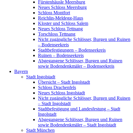
Fürstenhäusle Meersburg
Neues Schloss Meersburg
Schloss Montfort
Reichlin-Meldegg-Haus
Kloster und Schloss Salem
Neues Schloss Tettnang
Torschloss Tettnang
Nicht zugängliche Schlösser, Burgen und Ruinen
– Bodenseekreis
Stadtbefestigungen – Bodenseekreis
Ruinen – Bodenseekreis
Abgegangene Schlösser, Burgen und Ruinen
sowie Bodendenkmäler – Bodenseekreis
Bayern
Stadt Ingolstadt
Übersicht – Stadt Ingolstadt
Schloss Drachenfels
Neues Schloss Ingolstadt
Nicht zugängliche Schlösser, Burgen und Ruinen
– Stadt Ingolstadt
Stadtbefestigung und Landesfestung – Stadt
Ingolstadt
Abgegangene Schlösser, Burgen und Ruinen
sowie Bodendenkmäler – Stadt Ingolstadt
Stadt München