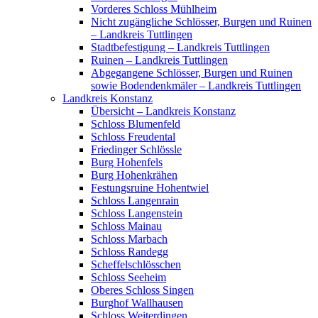
Vorderes Schloss Mühlheim
Nicht zugängliche Schlösser, Burgen und Ruinen
– Landkreis Tuttlingen
Stadtbefestigung – Landkreis Tuttlingen
Ruinen – Landkreis Tuttlingen
Abgegangene Schlösser, Burgen und Ruinen
sowie Bodendenkmäler – Landkreis Tuttlingen
Landkreis Konstanz
Übersicht – Landkreis Konstanz
Schloss Blumenfeld
Schloss Freudental
Friedinger Schlössle
Burg Hohenfels
Burg Hohenkrähen
Festungsruine Hohentwiel
Schloss Langenrain
Schloss Langenstein
Schloss Mainau
Schloss Marbach
Schloss Randegg
Scheffelschlösschen
Schloss Seeheim
Oberes Schloss Singen
Burghof Wallhausen
Schloss Weiterdingen