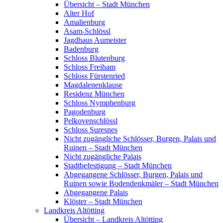
Übersicht – Stadt München
Alter Hof
Amalienburg
Asam-Schlössl
Jagdhaus Aumeister
Badenburg
Schloss Blutenburg
Schloss Freiham
Schloss Fürstenried
Magdalenenklause
Residenz München
Schloss Nymphenburg
Pagodenburg
Pelkovenschlössl
Schloss Suresnes
Nicht zugängliche Schlösser, Burgen, Palais und
Ruinen – Stadt München
Nicht zugängliche Palais
Stadtbefestigung – Stadt München
Abgegangene Schlösser, Burgen, Palais und
Ruinen sowie Bodendenkmäler – Stadt München
Abgegangene Palais
Klöster – Stadt München
Landkreis Altötting
Übersicht – Landkreis Altötting