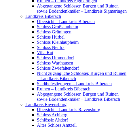
Ruinen – Landkreis Sigmaringen
Abgegangene Schlösser, Burgen und Ruinen
sowie Bodendenkmäler – Landkreis Sigmaringen
Landkreis Biberach
Übersicht – Landkreis Biberach
Schloss Großlaupheim
Schloss Grüningen
Schloss Hürbel
Schloss Kleinlaupheim
Schloss Neufra
Villa Rot
Schloss Ummendorf
Schloss Warthausen
Schloss Zwiefaltendorf
Nicht zugängliche Schlösser, Burgen und Ruinen
– Landkreis Biberach
Stadtbefestigungen – Landkreis Biberach
Ruinen – Landkreis Biberach
Abgegangene Schlösser, Burgen und Ruinen
sowie Bodendenkmäler – Landkreis Biberach
Landkreis Ravensburg
Übersicht – Landkreis Ravensburg
Schloss Achberg
Schlössle Altdorf
Altes Schloss Amtzell