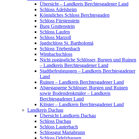
Übersicht – Landkreis Berchtesgadener Land
Schloss Adelsheim
Königliches Schloss Berchtesgaden
Schloss Fürstenstein
Burg Gruttenstein
Schloss Laufen
Schloss Marzoll
Jagdschloss St. Bartholomä
Schloss Triebenbach
Wimbachschloss
Nicht zugängliche Schlösser, Burgen und Ruinen
– Landkreis Berchtesgadener Land
Stadtbefestigungen – Landkreis Berchtesgadener
Land
Ruinen – Landkreis Berchtesgadener Land
Abgegangene Schlösser, Burgen und Ruinen
sowie Bodendenkmäler – Landkreis
Berchtesgadener Land
Klöster – Landkreis Berchtesgadener Land
Landkreis Dachau
Übersicht Landkreis Dachau
Schloss Dachau
Schloss Lauterbach
Schlossgut Mariabrunn
Schloss Odelzhausen