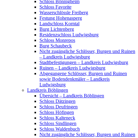
Schloss Bönnigheim
Schloss Favorite
Wasserschlössle Freiberg
Festung Hohenasperg
Landschloss Korntal
Burg Lichtenberg
Residenzschloss Ludwigsburg
Schloss Monrepos
Burg Schaubeck
Nicht zugängliche Schlösser, Burgen und Ruinen
– Landkreis Ludwigsburg
Stadtbefestigungen – Landkreis Ludwigsburg
Ruinen – Landkreis Ludwigsburg
Abgegangene Schlösser, Burgen und Ruinen
sowie Bodendenkmäler – Landkreis
Ludwigsburg
Landkreis Böblingen
Übersicht – Landkreis Böblingen
Schloss Dätzingen
Schloss Deufringen
Schloss Höfingen
Schloss Kalteneck
Schloss Sindlingen
Schloss Waldenbuch
Nicht zugängliche Schlösser, Burgen und Ruinen