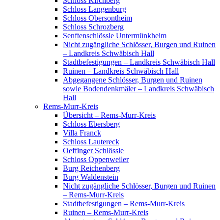
Schloss Kirchberg
Schloss Langenburg
Schloss Obersontheim
Schloss Schrozberg
Senftenschlössle Untermünkheim
Nicht zugängliche Schlösser, Burgen und Ruinen
– Landkreis Schwäbisch Hall
Stadtbefestigungen – Landkreis Schwäbisch Hall
Ruinen – Landkreis Schwäbisch Hall
Abgegangene Schlösser, Burgen und Ruinen
sowie Bodendenkmäler – Landkreis Schwäbisch
Hall
Rems-Murr-Kreis
Übersicht – Rems-Murr-Kreis
Schloss Ebersberg
Villa Franck
Schloss Lautereck
Oeffinger Schlössle
Schloss Oppenweiler
Burg Reichenberg
Burg Waldenstein
Nicht zugängliche Schlösser, Burgen und Ruinen
– Rems-Murr-Kreis
Stadtbefestigungen – Rems-Murr-Kreis
Ruinen – Rems-Murr-Kreis