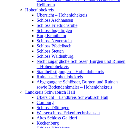
Heilbronn
Hohenlohekreis
Übersicht – Hohenlohekreis
Schloss Aschhausen
Schloss Friedrichsruhe
Schloss Ingelfingen
Burg Krautheim
Schloss Neuenstein
Schloss Pfedelbach
Schloss Stetten
Schloss Waldenburg
Nicht zugängliche Schlösser, Burgen und Ruinen
– Hohenlohekreis
Stadtbefestigungen – Hohenlohekreis
Ruinen – Hohenlohekreis
Abgegangene Schlösser, Burgen und Ruinen
sowie Bodendenkmäler – Hohenlohekreis
Landkreis Schwäbisch Hall
Übersicht – Landkreis Schwäbisch Hall
Comburg
Schloss Döttingen
Wasserschloss Erkenbrechtshausen
Altes Schloss Gaildorf
Keckenburg