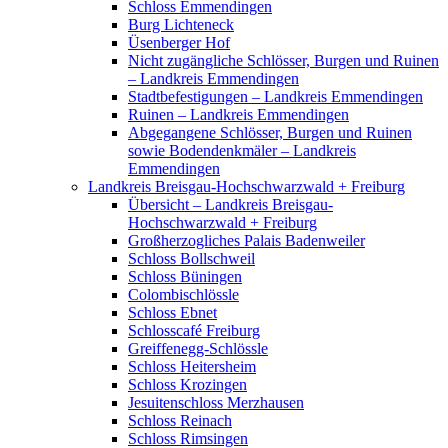
Schloss Emmendingen
Burg Lichteneck
Üsenberger Hof
Nicht zugängliche Schlösser, Burgen und Ruinen
– Landkreis Emmendingen
Stadtbefestigungen – Landkreis Emmendingen
Ruinen – Landkreis Emmendingen
Abgegangene Schlösser, Burgen und Ruinen
sowie Bodendenkmäler – Landkreis
Emmendingen
Landkreis Breisgau-Hochschwarzwald + Freiburg
Übersicht – Landkreis Breisgau-
Hochschwarzwald + Freiburg
Großherzogliches Palais Badenweiler
Schloss Bollschweil
Schloss Büningen
Colombischlössle
Schloss Ebnet
Schlosscafé Freiburg
Greiffenegg-Schlössle
Schloss Heitersheim
Schloss Krozingen
Jesuitenschloss Merzhausen
Schloss Reinach
Schloss Rimsingen