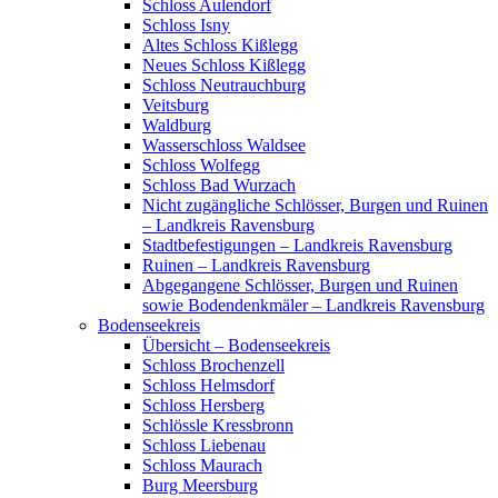
Schloss Aulendorf
Schloss Isny
Altes Schloss Kißlegg
Neues Schloss Kißlegg
Schloss Neutrauchburg
Veitsburg
Waldburg
Wasserschloss Waldsee
Schloss Wolfegg
Schloss Bad Wurzach
Nicht zugängliche Schlösser, Burgen und Ruinen
– Landkreis Ravensburg
Stadtbefestigungen – Landkreis Ravensburg
Ruinen – Landkreis Ravensburg
Abgegangene Schlösser, Burgen und Ruinen
sowie Bodendenkmäler – Landkreis Ravensburg
Bodenseekreis
Übersicht – Bodenseekreis
Schloss Brochenzell
Schloss Helmsdorf
Schloss Hersberg
Schlössle Kressbronn
Schloss Liebenau
Schloss Maurach
Burg Meersburg