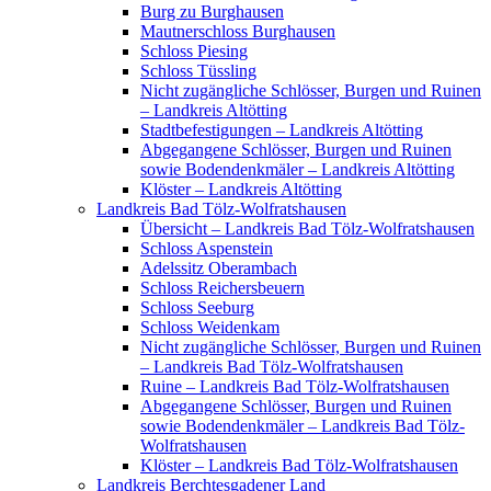
Burg zu Burghausen
Mautnerschloss Burghausen
Schloss Piesing
Schloss Tüssling
Nicht zugängliche Schlösser, Burgen und Ruinen
– Landkreis Altötting
Stadtbefestigungen – Landkreis Altötting
Abgegangene Schlösser, Burgen und Ruinen
sowie Bodendenkmäler – Landkreis Altötting
Klöster – Landkreis Altötting
Landkreis Bad Tölz-Wolfratshausen
Übersicht – Landkreis Bad Tölz-Wolfratshausen
Schloss Aspenstein
Adelssitz Oberambach
Schloss Reichersbeuern
Schloss Seeburg
Schloss Weidenkam
Nicht zugängliche Schlösser, Burgen und Ruinen
– Landkreis Bad Tölz-Wolfratshausen
Ruine – Landkreis Bad Tölz-Wolfratshausen
Abgegangene Schlösser, Burgen und Ruinen
sowie Bodendenkmäler – Landkreis Bad Tölz-
Wolfratshausen
Klöster – Landkreis Bad Tölz-Wolfratshausen
Landkreis Berchtesgadener Land