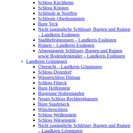
Schloss Kirchheim
Schloss Köngen
Schlössle in Neuffen
Schlössle Oberlenningen
Burg Teck
Nicht zugängliche Schlösser, Burgen und Ruinen
– Landkreis Esslingen
Stadtbefestigungen – Landkreis Esslingen
Ruinen – Landkreis Esslingen
Abgegangene Schlösser, Burgen und Ruinen
sowie Bodendenkmäler – Landkreis Esslingen
Landkreis Göppingen
Übersicht – Landkreis Göppingen
Schloss Donzdorf
Wasserschloss Dürnau
Schloss Filseck
Burg Helfenstein
Burgruine Hohenstaufen
Neues Schloss Rechberghausen
Burg Staufeneck
Wäscherschloss
Schloss Weißenstein
Schloss Wiesensteig
Nicht zugängliche Schlösser, Burgen und Ruinen
– Landkreis Göppingen