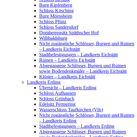
Burg Kipfenberg
Schloss Kösching
Burg Mörnsheim
Schloss Pfünz
Schloss Sandersdorf
Domherrensitz Späthscher Hof
Willibaldsburg
Nicht zugängliche Schlösser, Burgen und Ruinen
– Landkreis Eichstätt
Stadtbefestigungen – Landkreis Eichstätt
Ruinen – Landkreis Eichstätt
Abgegangene Schlösser, Burgen und Ruinen
sowie Bodendenkmäler – Landkreis Eichstätt
Klöster – Landkreis Eichstätt
Landkreis Erding
Übersicht – Landkreis Erding
Schloss Aufhausen
Schloss Grünbach
Edelsitz Permering
Wasserschloss Taufkirchen (Vils)
Nicht zugängliche Schlösser, Burgen und Ruinen
– Landkreis Erding
Stadtbefestigungen – Landkreis Erding
Abgegangene Schlösser, Burgen und Ruinen