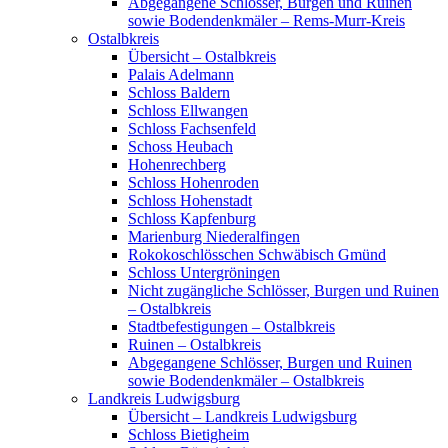
Abgegangene Schlösser, Burgen und Ruinen
sowie Bodendenkmäler – Rems-Murr-Kreis
Ostalbkreis
Übersicht – Ostalbkreis
Palais Adelmann
Schloss Baldern
Schloss Ellwangen
Schloss Fachsenfeld
Schoss Heubach
Hohenrechberg
Schloss Hohenroden
Schloss Hohenstadt
Schloss Kapfenburg
Marienburg Niederalfingen
Rokokoschlösschen Schwäbisch Gmünd
Schloss Untergröningen
Nicht zugängliche Schlösser, Burgen und Ruinen
– Ostalbkreis
Stadtbefestigungen – Ostalbkreis
Ruinen – Ostalbkreis
Abgegangene Schlösser, Burgen und Ruinen
sowie Bodendenkmäler – Ostalbkreis
Landkreis Ludwigsburg
Übersicht – Landkreis Ludwigsburg
Schloss Bietigheim