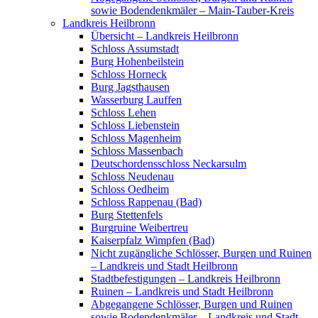
sowie Bodendenkmäler – Main-Tauber-Kreis
Landkreis Heilbronn
Übersicht – Landkreis Heilbronn
Schloss Assumstadt
Burg Hohenbeilstein
Schloss Horneck
Burg Jagsthausen
Wasserburg Lauffen
Schloss Lehen
Schloss Liebenstein
Schloss Magenheim
Schloss Massenbach
Deutschordensschloss Neckarsulm
Schloss Neudenau
Schloss Oedheim
Schloss Rappenau (Bad)
Burg Stettenfels
Burgruine Weibertreu
Kaiserpfalz Wimpfen (Bad)
Nicht zugängliche Schlösser, Burgen und Ruinen
– Landkreis und Stadt Heilbronn
Stadtbefestigungen – Landkreis Heilbronn
Ruinen – Landkreis und Stadt Heilbronn
Abgegangene Schlösser, Burgen und Ruinen
sowie Bodendenkmäler – Landkreis und Stadt