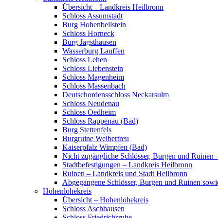
Übersicht – Landkreis Heilbronn
Schloss Assumstadt
Burg Hohenbeilstein
Schloss Horneck
Burg Jagsthausen
Wasserburg Lauffen
Schloss Lehen
Schloss Liebenstein
Schloss Magenheim
Schloss Massenbach
Deutschordensschloss Neckarsulm
Schloss Neudenau
Schloss Oedheim
Schloss Rappenau (Bad)
Burg Stettenfels
Burgruine Weibertreu
Kaiserpfalz Wimpfen (Bad)
Nicht zugängliche Schlösser, Burgen und Ruinen 
Stadtbefestigungen – Landkreis Heilbronn
Ruinen – Landkreis und Stadt Heilbronn
Abgegangene Schlösser, Burgen und Ruinen sowi
Hohenlohekreis
Übersicht – Hohenlohekreis
Schloss Aschhausen
Schloss Friedrichsruhe