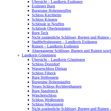
Übersicht – Landkreis Esslingen
Esslinger Burg
Burgruine Hohenneuffen
Schloss Kirchheim
Schloss Köngen
Schlössle in Neuffen
Schlössle Oberlenningen
Burg Teck
Nicht zugängliche Schlösser, Burgen und Ruinen 
Stadtbefestigungen – Landkreis Esslingen
Ruinen – Landkreis Esslingen
Abgegangene Schlösser, Burgen und Ruinen sowi
Landkreis Göppingen
Übersicht – Landkreis Göppingen
Schloss Donzdorf
Wasserschloss Dürnau
Schloss Filseck
Burg Helfenstein
Burgruine Hohenstaufen
Neues Schloss Rechberghausen
Burg Staufeneck
Wäscherschloss
Schloss Weißenstein
Schloss Wiesensteig
Nicht zugängliche Schlösser, Burgen und Ruinen