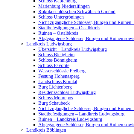
Schloss Kapfenburg
Marienburg Niederalfingen
Rokokoschlösschen Schwäbisch Gmünd
Schloss Untergröningen
Nicht zugängliche Schlösser, Burgen und Ruinen –
Stadtbefestigungen – Ostalbkreis
Ruinen – Ostalbkreis
Abgegangene Schlösser, Burgen und Ruinen sowi
Landkreis Ludwigsburg
Übersicht – Landkreis Ludwigsburg
Schloss Bietigheim
Schloss Bönnigheim
Schloss Favorite
Wasserschlössle Freiberg
Festung Hohenasperg
Landschloss Korntal
Burg Lichtenberg
Residenzschloss Ludwigsburg
Schloss Monrepos
Burg Schaubeck
Nicht zugängliche Schlösser, Burgen und Ruinen
Stadtbefestigungen – Landkreis Ludwigsburg
Ruinen – Landkreis Ludwigsburg
Abgegangene Schlösser, Burgen und Ruinen sow
Landkreis Böblingen