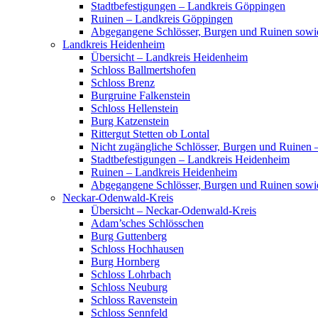
Stadtbefestigungen – Landkreis Göppingen
Ruinen – Landkreis Göppingen
Abgegangene Schlösser, Burgen und Ruinen sow
Landkreis Heidenheim
Übersicht – Landkreis Heidenheim
Schloss Ballmertshofen
Schloss Brenz
Burgruine Falkenstein
Schloss Hellenstein
Burg Katzenstein
Rittergut Stetten ob Lontal
Nicht zugängliche Schlösser, Burgen und Ruinen
Stadtbefestigungen – Landkreis Heidenheim
Ruinen – Landkreis Heidenheim
Abgegangene Schlösser, Burgen und Ruinen sowi
Neckar-Odenwald-Kreis
Übersicht – Neckar-Odenwald-Kreis
Adam’sches Schlösschen
Burg Guttenberg
Schloss Hochhausen
Burg Hornberg
Schloss Lohrbach
Schloss Neuburg
Schloss Ravenstein
Schloss Sennfeld