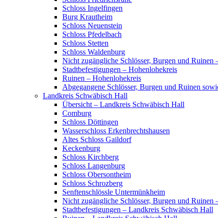
Schloss Ingelfingen
Burg Krautheim
Schloss Neuenstein
Schloss Pfedelbach
Schloss Stetten
Schloss Waldenburg
Nicht zugängliche Schlösser, Burgen und Ruinen 
Stadtbefestigungen – Hohenlohekreis
Ruinen – Hohenlohekreis
Abgegangene Schlösser, Burgen und Ruinen sowi
Landkreis Schwäbisch Hall
Übersicht – Landkreis Schwäbisch Hall
Comburg
Schloss Döttingen
Wasserschloss Erkenbrechtshausen
Altes Schloss Gaildorf
Keckenburg
Schloss Kirchberg
Schloss Langenburg
Schloss Obersontheim
Schloss Schrozberg
Senftenschlössle Untermünkheim
Nicht zugängliche Schlösser, Burgen und Ruinen 
Stadtbefestigungen – Landkreis Schwäbisch Hall