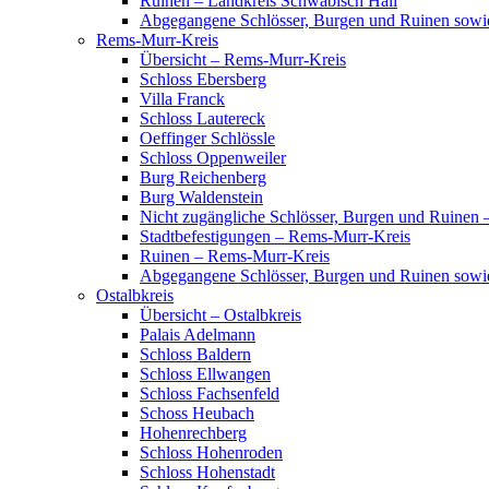
Ruinen – Landkreis Schwäbisch Hall
Abgegangene Schlösser, Burgen und Ruinen sowi
Rems-Murr-Kreis
Übersicht – Rems-Murr-Kreis
Schloss Ebersberg
Villa Franck
Schloss Lautereck
Oeffinger Schlössle
Schloss Oppenweiler
Burg Reichenberg
Burg Waldenstein
Nicht zugängliche Schlösser, Burgen und Ruinen
Stadtbefestigungen – Rems-Murr-Kreis
Ruinen – Rems-Murr-Kreis
Abgegangene Schlösser, Burgen und Ruinen sow
Ostalbkreis
Übersicht – Ostalbkreis
Palais Adelmann
Schloss Baldern
Schloss Ellwangen
Schloss Fachsenfeld
Schoss Heubach
Hohenrechberg
Schloss Hohenroden
Schloss Hohenstadt