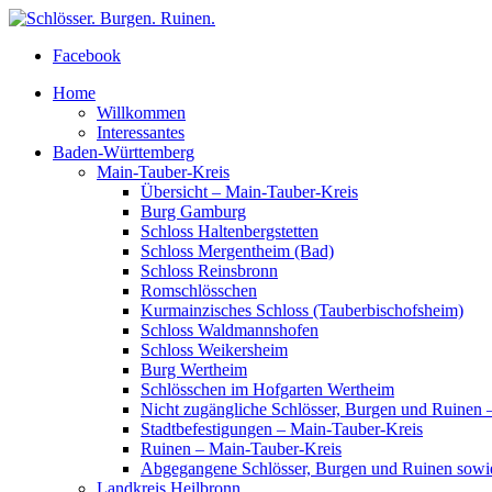
Facebook
Home
Willkommen
Interessantes
Baden-Württemberg
Main-Tauber-Kreis
Übersicht – Main-Tauber-Kreis
Burg Gamburg
Schloss Haltenbergstetten
Schloss Mergentheim (Bad)
Schloss Reinsbronn
Romschlösschen
Kurmainzisches Schloss (Tauberbischofsheim)
Schloss Waldmannshofen
Schloss Weikersheim
Burg Wertheim
Schlösschen im Hofgarten Wertheim
Nicht zugängliche Schlösser, Burgen und Ruinen 
Stadtbefestigungen – Main-Tauber-Kreis
Ruinen – Main-Tauber-Kreis
Abgegangene Schlösser, Burgen und Ruinen sowi
Landkreis Heilbronn