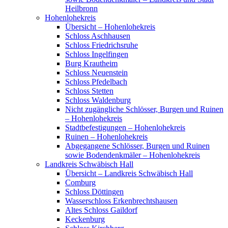
Heilbronn
Hohenlohekreis
Übersicht – Hohenlohekreis
Schloss Aschhausen
Schloss Friedrichsruhe
Schloss Ingelfingen
Burg Krautheim
Schloss Neuenstein
Schloss Pfedelbach
Schloss Stetten
Schloss Waldenburg
Nicht zugängliche Schlösser, Burgen und Ruinen
– Hohenlohekreis
Stadtbefestigungen – Hohenlohekreis
Ruinen – Hohenlohekreis
Abgegangene Schlösser, Burgen und Ruinen
sowie Bodendenkmäler – Hohenlohekreis
Landkreis Schwäbisch Hall
Übersicht – Landkreis Schwäbisch Hall
Comburg
Schloss Döttingen
Wasserschloss Erkenbrechtshausen
Altes Schloss Gaildorf
Keckenburg