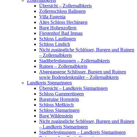
Zollernalbkreis
Übersicht – Zollernalbkreis
Zollernschloss Balingen
Villa Eugenia
Altes Schloss Hechingen
Burg Hohenzollern
Fürstenhof Bad Imnau
Schloss Lautlingen
Schloss Lindich
Nicht zugängliche Schlösser, Burgen und Ruinen
– Zollernalbkreis
Stadtbefestigungen – Zollernalbkreis
Ruinen – Zollernalbkreis
Abgegangene Schlösser, Burgen und Ruinen
sowie Bodendenkmäler – Zollernalbkreis
Landkreis Sigmaringen
Übersicht – Landkreis Sigmaringen
Schloss Gammertingen
Burgruine Hornstein
Schloss Meßkirch
Schloss Sigmaringen
Burg Wildenstein
Nicht zugängliche Schlösser, Burgen und Ruinen
– Landkreis Sigmaringen
Stadtbefestigungen – Landkreis Sigmaringen