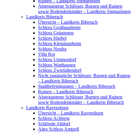
Ruinen – Landkreis Sigmaringen
Abgegangene Schlösser, Burgen und Ruinen
sowie Bodendenkmäler – Landkreis Sigmaringen
Landkreis Biberach
Übersicht – Landkreis Biberach
Schloss Großlaupheim
Schloss Grüningen
Schloss Hürbel
Schloss Kleinlaupheim
Schloss Neufra
Villa Rot
Schloss Ummendorf
Schloss Warthausen
Schloss Zwiefaltendorf
Nicht zugängliche Schlösser, Burgen und Ruinen
– Landkreis Biberach
Stadtbefestigungen – Landkreis Biberach
Ruinen – Landkreis Biberach
Abgegangene Schlösser, Burgen und Ruinen
sowie Bodendenkmäler – Landkreis Biberach
Landkreis Ravensburg
Übersicht – Landkreis Ravensburg
Schloss Achberg
Schlössle Altdorf
Altes Schloss Amtzell