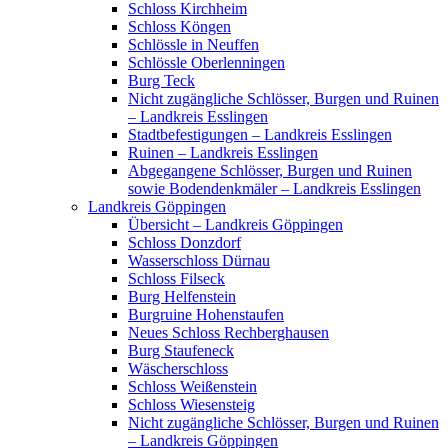
Schloss Kirchheim
Schloss Köngen
Schlössle in Neuffen
Schlössle Oberlenningen
Burg Teck
Nicht zugängliche Schlösser, Burgen und Ruinen
– Landkreis Esslingen
Stadtbefestigungen – Landkreis Esslingen
Ruinen – Landkreis Esslingen
Abgegangene Schlösser, Burgen und Ruinen
sowie Bodendenkmäler – Landkreis Esslingen
Landkreis Göppingen
Übersicht – Landkreis Göppingen
Schloss Donzdorf
Wasserschloss Dürnau
Schloss Filseck
Burg Helfenstein
Burgruine Hohenstaufen
Neues Schloss Rechberghausen
Burg Staufeneck
Wäscherschloss
Schloss Weißenstein
Schloss Wiesensteig
Nicht zugängliche Schlösser, Burgen und Ruinen
– Landkreis Göppingen