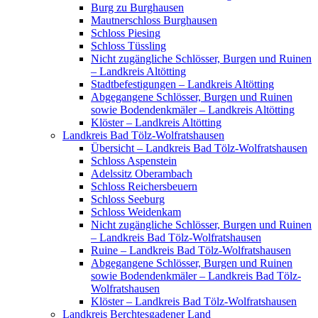
Burg zu Burghausen
Mautnerschloss Burghausen
Schloss Piesing
Schloss Tüssling
Nicht zugängliche Schlösser, Burgen und Ruinen
– Landkreis Altötting
Stadtbefestigungen – Landkreis Altötting
Abgegangene Schlösser, Burgen und Ruinen
sowie Bodendenkmäler – Landkreis Altötting
Klöster – Landkreis Altötting
Landkreis Bad Tölz-Wolfratshausen
Übersicht – Landkreis Bad Tölz-Wolfratshausen
Schloss Aspenstein
Adelssitz Oberambach
Schloss Reichersbeuern
Schloss Seeburg
Schloss Weidenkam
Nicht zugängliche Schlösser, Burgen und Ruinen
– Landkreis Bad Tölz-Wolfratshausen
Ruine – Landkreis Bad Tölz-Wolfratshausen
Abgegangene Schlösser, Burgen und Ruinen
sowie Bodendenkmäler – Landkreis Bad Tölz-
Wolfratshausen
Klöster – Landkreis Bad Tölz-Wolfratshausen
Landkreis Berchtesgadener Land