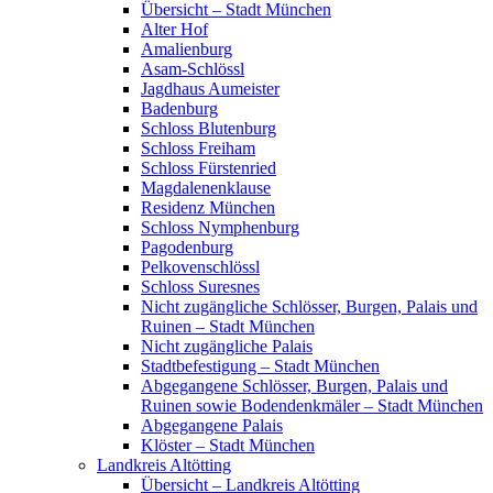
Übersicht – Stadt München
Alter Hof
Amalienburg
Asam-Schlössl
Jagdhaus Aumeister
Badenburg
Schloss Blutenburg
Schloss Freiham
Schloss Fürstenried
Magdalenenklause
Residenz München
Schloss Nymphenburg
Pagodenburg
Pelkovenschlössl
Schloss Suresnes
Nicht zugängliche Schlösser, Burgen, Palais und
Ruinen – Stadt München
Nicht zugängliche Palais
Stadtbefestigung – Stadt München
Abgegangene Schlösser, Burgen, Palais und
Ruinen sowie Bodendenkmäler – Stadt München
Abgegangene Palais
Klöster – Stadt München
Landkreis Altötting
Übersicht – Landkreis Altötting