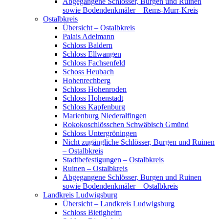
Abgegangene Schlösser, Burgen und Ruinen
sowie Bodendenkmäler – Rems-Murr-Kreis
Ostalbkreis
Übersicht – Ostalbkreis
Palais Adelmann
Schloss Baldern
Schloss Ellwangen
Schloss Fachsenfeld
Schoss Heubach
Hohenrechberg
Schloss Hohenroden
Schloss Hohenstadt
Schloss Kapfenburg
Marienburg Niederalfingen
Rokokoschlösschen Schwäbisch Gmünd
Schloss Untergröningen
Nicht zugängliche Schlösser, Burgen und Ruinen
– Ostalbkreis
Stadtbefestigungen – Ostalbkreis
Ruinen – Ostalbkreis
Abgegangene Schlösser, Burgen und Ruinen
sowie Bodendenkmäler – Ostalbkreis
Landkreis Ludwigsburg
Übersicht – Landkreis Ludwigsburg
Schloss Bietigheim