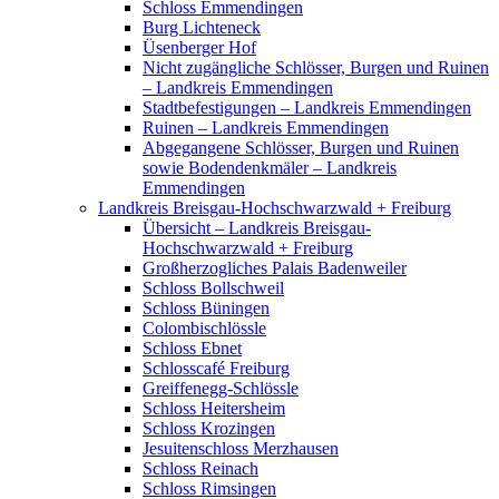
Schloss Emmendingen
Burg Lichteneck
Üsenberger Hof
Nicht zugängliche Schlösser, Burgen und Ruinen
– Landkreis Emmendingen
Stadtbefestigungen – Landkreis Emmendingen
Ruinen – Landkreis Emmendingen
Abgegangene Schlösser, Burgen und Ruinen
sowie Bodendenkmäler – Landkreis
Emmendingen
Landkreis Breisgau-Hochschwarzwald + Freiburg
Übersicht – Landkreis Breisgau-
Hochschwarzwald + Freiburg
Großherzogliches Palais Badenweiler
Schloss Bollschweil
Schloss Büningen
Colombischlössle
Schloss Ebnet
Schlosscafé Freiburg
Greiffenegg-Schlössle
Schloss Heitersheim
Schloss Krozingen
Jesuitenschloss Merzhausen
Schloss Reinach
Schloss Rimsingen