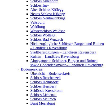
Schloss Aulendorf
Schloss Isny
Altes Schloss Kißlegg
Neues Schloss Kißlegg
Schloss Neutrauchburg
Veitsburg
Waldburg
Wasserschloss Waldsee
Schloss Wolfegg
Schloss Bad Wurzach
Nicht zugängliche Schlösser, Burgen und Ruinen
– Landkreis Ravensburg
Stadtbefestigungen – Landkreis Ravensburg
Ruinen – Landkreis Ravensburg
Abgegangene Schlösser, Burgen und Ruinen
sowie Bodendenkmäler – Landkreis Ravensburg
Bodenseekreis
Übersicht – Bodenseekreis
Schloss Brochenzell
Schloss Helmsdorf
Schloss Hersberg
Schlössle Kressbronn
Schloss Liebenau
Schloss Maurach
Burg Meersburg