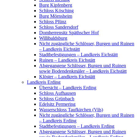
Burg Kipfenberg
Schloss Kösching
Burg Mörnsheim
Schloss Pfünz
Schloss Sandersdorf
Domherrensitz Späthscher Hof
Willibaldsburg
Nicht zugängliche Schlösser, Burgen und Ruinen
– Landkreis Eichstätt
Stadtbefestigungen – Landkreis Eichstätt
Ruinen – Landkreis Eichstätt
Abgegangene Schlösser, Burgen und Ruinen
sowie Bodendenkmäler – Landkreis Eichstätt
Klöster – Landkreis Eichstätt
Landkreis Erding
Übersicht – Landkreis Erding
Schloss Aufhausen
Schloss Grünbach
Edelsitz Permering
Wasserschloss Taufkirchen (Vils)
Nicht zugängliche Schlösser, Burgen und Ruinen
– Landkreis Erding
Stadtbefestigungen – Landkreis Erding
Abgegangene Schlösser, Burgen und Ruinen