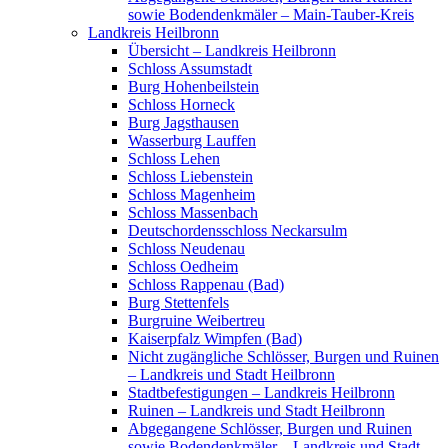
sowie Bodendenkmäler – Main-Tauber-Kreis
Landkreis Heilbronn
Übersicht – Landkreis Heilbronn
Schloss Assumstadt
Burg Hohenbeilstein
Schloss Horneck
Burg Jagsthausen
Wasserburg Lauffen
Schloss Lehen
Schloss Liebenstein
Schloss Magenheim
Schloss Massenbach
Deutschordensschloss Neckarsulm
Schloss Neudenau
Schloss Oedheim
Schloss Rappenau (Bad)
Burg Stettenfels
Burgruine Weibertreu
Kaiserpfalz Wimpfen (Bad)
Nicht zugängliche Schlösser, Burgen und Ruinen
– Landkreis und Stadt Heilbronn
Stadtbefestigungen – Landkreis Heilbronn
Ruinen – Landkreis und Stadt Heilbronn
Abgegangene Schlösser, Burgen und Ruinen
sowie Bodendenkmäler – Landkreis und Stadt