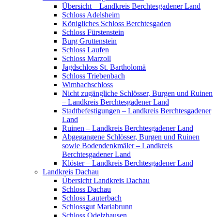
Übersicht – Landkreis Berchtesgadener Land
Schloss Adelsheim
Königliches Schloss Berchtesgaden
Schloss Fürstenstein
Burg Gruttenstein
Schloss Laufen
Schloss Marzoll
Jagdschloss St. Bartholomä
Schloss Triebenbach
Wimbachschloss
Nicht zugängliche Schlösser, Burgen und Ruinen
– Landkreis Berchtesgadener Land
Stadtbefestigungen – Landkreis Berchtesgadener
Land
Ruinen – Landkreis Berchtesgadener Land
Abgegangene Schlösser, Burgen und Ruinen
sowie Bodendenkmäler – Landkreis
Berchtesgadener Land
Klöster – Landkreis Berchtesgadener Land
Landkreis Dachau
Übersicht Landkreis Dachau
Schloss Dachau
Schloss Lauterbach
Schlossgut Mariabrunn
Schloss Odelzhausen