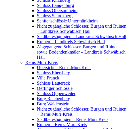
Schloss Kirchberg
Schloss Langenburg
Schloss Obersontheim
Schloss Schrozberg
Senftenschlössle Untermünkheim
Nicht zugängliche Schlösser, Burgen und Ruinen
– Landkreis Schwäbisch Hall
Stadtbefestigungen – Landkreis Schwäbisch Hall
Ruinen – Landkreis Schwäbisch Hall
Abgegangene Schlösser, Burgen und Ruinen
sowie Bodendenkmäler – Landkreis Schwäbisch
Hall
Rems-Murr-Kreis
Übersicht – Rems-Murr-Kreis
Schloss Ebersberg
Villa Franck
Schloss Lautereck
Oeffinger Schlössle
Schloss Oppenweiler
Burg Reichenberg
Burg Waldenstein
Nicht zugängliche Schlösser, Burgen und Ruinen
– Rems-Murr-Kreis
Stadtbefestigungen – Rems-Murr-Kreis
Ruinen – Rems-Murr-Kreis