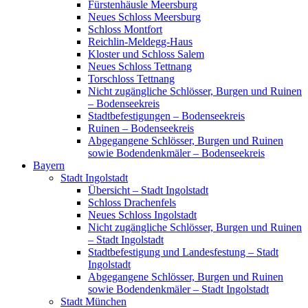
Fürstenhäusle Meersburg
Neues Schloss Meersburg
Schloss Montfort
Reichlin-Meldegg-Haus
Kloster und Schloss Salem
Neues Schloss Tettnang
Torschloss Tettnang
Nicht zugängliche Schlösser, Burgen und Ruinen
– Bodenseekreis
Stadtbefestigungen – Bodenseekreis
Ruinen – Bodenseekreis
Abgegangene Schlösser, Burgen und Ruinen
sowie Bodendenkmäler – Bodenseekreis
Bayern
Stadt Ingolstadt
Übersicht – Stadt Ingolstadt
Schloss Drachenfels
Neues Schloss Ingolstadt
Nicht zugängliche Schlösser, Burgen und Ruinen
– Stadt Ingolstadt
Stadtbefestigung und Landesfestung – Stadt
Ingolstadt
Abgegangene Schlösser, Burgen und Ruinen
sowie Bodendenkmäler – Stadt Ingolstadt
Stadt München