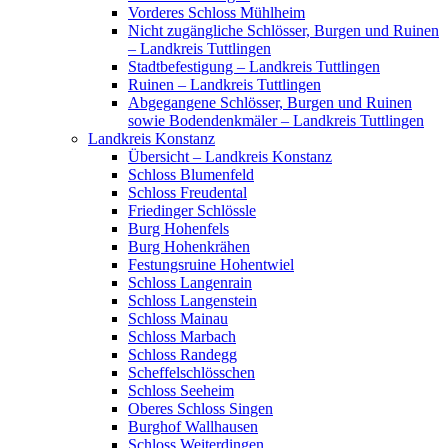
Vorderes Schloss Mühlheim
Nicht zugängliche Schlösser, Burgen und Ruinen
– Landkreis Tuttlingen
Stadtbefestigung – Landkreis Tuttlingen
Ruinen – Landkreis Tuttlingen
Abgegangene Schlösser, Burgen und Ruinen
sowie Bodendenkmäler – Landkreis Tuttlingen
Landkreis Konstanz
Übersicht – Landkreis Konstanz
Schloss Blumenfeld
Schloss Freudental
Friedinger Schlössle
Burg Hohenfels
Burg Hohenkrähen
Festungsruine Hohentwiel
Schloss Langenrain
Schloss Langenstein
Schloss Mainau
Schloss Marbach
Schloss Randegg
Scheffelschlösschen
Schloss Seeheim
Oberes Schloss Singen
Burghof Wallhausen
Schloss Weiterdingen