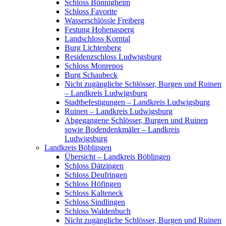
Schloss Bönnigheim
Schloss Favorite
Wasserschlössle Freiberg
Festung Hohenasperg
Landschloss Korntal
Burg Lichtenberg
Residenzschloss Ludwigsburg
Schloss Monrepos
Burg Schaubeck
Nicht zugängliche Schlösser, Burgen und Ruinen
– Landkreis Ludwigsburg
Stadtbefestigungen – Landkreis Ludwigsburg
Ruinen – Landkreis Ludwigsburg
Abgegangene Schlösser, Burgen und Ruinen
sowie Bodendenkmäler – Landkreis
Ludwigsburg
Landkreis Böblingen
Übersicht – Landkreis Böblingen
Schloss Dätzingen
Schloss Deufringen
Schloss Höfingen
Schloss Kalteneck
Schloss Sindlingen
Schloss Waldenbuch
Nicht zugängliche Schlösser, Burgen und Ruinen