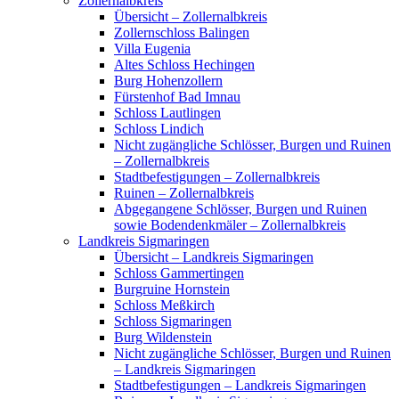
Zollernalbkreis
Übersicht – Zollernalbkreis
Zollernschloss Balingen
Villa Eugenia
Altes Schloss Hechingen
Burg Hohenzollern
Fürstenhof Bad Imnau
Schloss Lautlingen
Schloss Lindich
Nicht zugängliche Schlösser, Burgen und Ruinen
– Zollernalbkreis
Stadtbefestigungen – Zollernalbkreis
Ruinen – Zollernalbkreis
Abgegangene Schlösser, Burgen und Ruinen
sowie Bodendenkmäler – Zollernalbkreis
Landkreis Sigmaringen
Übersicht – Landkreis Sigmaringen
Schloss Gammertingen
Burgruine Hornstein
Schloss Meßkirch
Schloss Sigmaringen
Burg Wildenstein
Nicht zugängliche Schlösser, Burgen und Ruinen
– Landkreis Sigmaringen
Stadtbefestigungen – Landkreis Sigmaringen