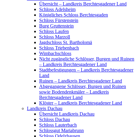
Übersicht – Landkreis Berchtesgadener Land
Schloss Adelsheim
Königliches Schloss Berchtesgaden
Schloss Fürstenstein
Burg Gruttenstein
Schloss Laufen
Schloss Marzoll
Jagdschloss St. Bartholomä
Schloss Triebenbach
Wimbachschloss
Nicht zugängliche Schlösser, Burgen und Ruinen
– Landkreis Berchtesgadener Land
Stadtbefestigungen – Landkreis Berchtesgadener
Land
Ruinen – Landkreis Berchtesgadener Land
Abgegangene Schlösser, Burgen und Ruinen
sowie Bodendenkmäler – Landkreis
Berchtesgadener Land
Klöster – Landkreis Berchtesgadener Land
Landkreis Dachau
Übersicht Landkreis Dachau
Schloss Dachau
Schloss Lauterbach
Schlossgut Mariabrunn
Schloss Odelzhausen