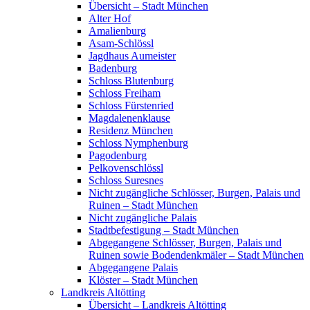
Übersicht – Stadt München
Alter Hof
Amalienburg
Asam-Schlössl
Jagdhaus Aumeister
Badenburg
Schloss Blutenburg
Schloss Freiham
Schloss Fürstenried
Magdalenenklause
Residenz München
Schloss Nymphenburg
Pagodenburg
Pelkovenschlössl
Schloss Suresnes
Nicht zugängliche Schlösser, Burgen, Palais und
Ruinen – Stadt München
Nicht zugängliche Palais
Stadtbefestigung – Stadt München
Abgegangene Schlösser, Burgen, Palais und
Ruinen sowie Bodendenkmäler – Stadt München
Abgegangene Palais
Klöster – Stadt München
Landkreis Altötting
Übersicht – Landkreis Altötting