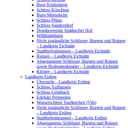
Burg Kipfenberg
Schloss Kösching
Burg Mörnsheim
Schloss Pfünz
Schloss Sandersdorf
Domherrensitz Späthscher Hof
Willibaldsburg
Nicht zugängliche Schlösser, Burgen und Ruinen
– Landkreis Eichstätt
Stadtbefestigungen – Landkreis Eichstätt
Ruinen – Landkreis Eichstätt
Abgegangene Schlösser, Burgen und Ruinen
sowie Bodendenkmäler – Landkreis Eichstätt
Klöster – Landkreis Eichstätt
Landkreis Erding
Übersicht – Landkreis Erding
Schloss Aufhausen
Schloss Grünbach
Edelsitz Permering
Wasserschloss Taufkirchen (Vils)
Nicht zugängliche Schlösser, Burgen und Ruinen
– Landkreis Erding
Stadtbefestigungen – Landkreis Erding
Abgegangene Schlösser, Burgen und Ruinen