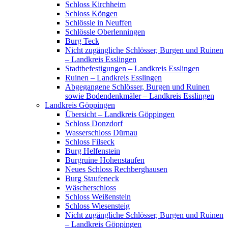
Schloss Kirchheim
Schloss Köngen
Schlössle in Neuffen
Schlössle Oberlenningen
Burg Teck
Nicht zugängliche Schlösser, Burgen und Ruinen
– Landkreis Esslingen
Stadtbefestigungen – Landkreis Esslingen
Ruinen – Landkreis Esslingen
Abgegangene Schlösser, Burgen und Ruinen
sowie Bodendenkmäler – Landkreis Esslingen
Landkreis Göppingen
Übersicht – Landkreis Göppingen
Schloss Donzdorf
Wasserschloss Dürnau
Schloss Filseck
Burg Helfenstein
Burgruine Hohenstaufen
Neues Schloss Rechberghausen
Burg Staufeneck
Wäscherschloss
Schloss Weißenstein
Schloss Wiesensteig
Nicht zugängliche Schlösser, Burgen und Ruinen
– Landkreis Göppingen