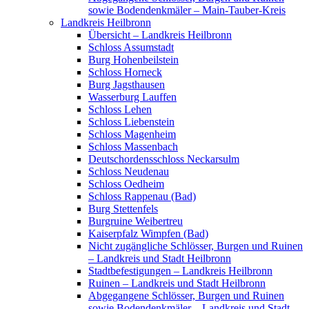
sowie Bodendenkmäler – Main-Tauber-Kreis
Landkreis Heilbronn
Übersicht – Landkreis Heilbronn
Schloss Assumstadt
Burg Hohenbeilstein
Schloss Horneck
Burg Jagsthausen
Wasserburg Lauffen
Schloss Lehen
Schloss Liebenstein
Schloss Magenheim
Schloss Massenbach
Deutschordensschloss Neckarsulm
Schloss Neudenau
Schloss Oedheim
Schloss Rappenau (Bad)
Burg Stettenfels
Burgruine Weibertreu
Kaiserpfalz Wimpfen (Bad)
Nicht zugängliche Schlösser, Burgen und Ruinen
– Landkreis und Stadt Heilbronn
Stadtbefestigungen – Landkreis Heilbronn
Ruinen – Landkreis und Stadt Heilbronn
Abgegangene Schlösser, Burgen und Ruinen
sowie Bodendenkmäler – Landkreis und Stadt