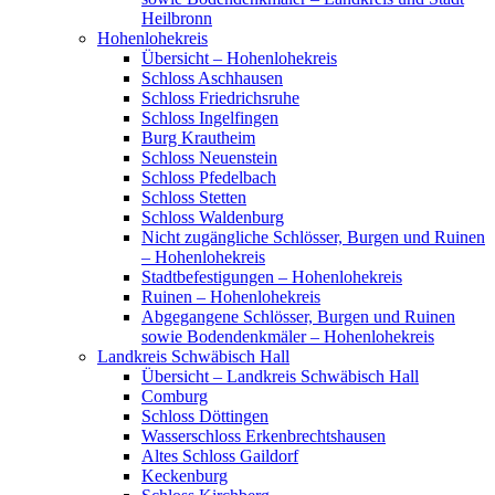
Heilbronn
Hohenlohekreis
Übersicht – Hohenlohekreis
Schloss Aschhausen
Schloss Friedrichsruhe
Schloss Ingelfingen
Burg Krautheim
Schloss Neuenstein
Schloss Pfedelbach
Schloss Stetten
Schloss Waldenburg
Nicht zugängliche Schlösser, Burgen und Ruinen
– Hohenlohekreis
Stadtbefestigungen – Hohenlohekreis
Ruinen – Hohenlohekreis
Abgegangene Schlösser, Burgen und Ruinen
sowie Bodendenkmäler – Hohenlohekreis
Landkreis Schwäbisch Hall
Übersicht – Landkreis Schwäbisch Hall
Comburg
Schloss Döttingen
Wasserschloss Erkenbrechtshausen
Altes Schloss Gaildorf
Keckenburg