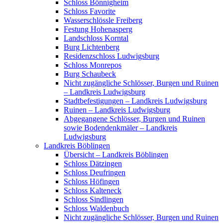
Schloss Bönnigheim
Schloss Favorite
Wasserschlössle Freiberg
Festung Hohenasperg
Landschloss Korntal
Burg Lichtenberg
Residenzschloss Ludwigsburg
Schloss Monrepos
Burg Schaubeck
Nicht zugängliche Schlösser, Burgen und Ruinen
– Landkreis Ludwigsburg
Stadtbefestigungen – Landkreis Ludwigsburg
Ruinen – Landkreis Ludwigsburg
Abgegangene Schlösser, Burgen und Ruinen
sowie Bodendenkmäler – Landkreis
Ludwigsburg
Landkreis Böblingen
Übersicht – Landkreis Böblingen
Schloss Dätzingen
Schloss Deufringen
Schloss Höfingen
Schloss Kalteneck
Schloss Sindlingen
Schloss Waldenbuch
Nicht zugängliche Schlösser, Burgen und Ruinen