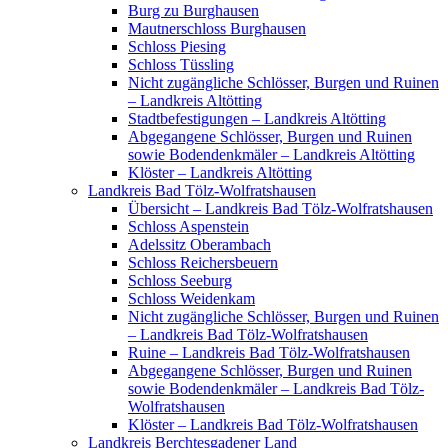
Burg zu Burghausen
Mautnerschloss Burghausen
Schloss Piesing
Schloss Tüssling
Nicht zugängliche Schlösser, Burgen und Ruinen
– Landkreis Altötting
Stadtbefestigungen – Landkreis Altötting
Abgegangene Schlösser, Burgen und Ruinen
sowie Bodendenkmäler – Landkreis Altötting
Klöster – Landkreis Altötting
Landkreis Bad Tölz-Wolfratshausen
Übersicht – Landkreis Bad Tölz-Wolfratshausen
Schloss Aspenstein
Adelssitz Oberambach
Schloss Reichersbeuern
Schloss Seeburg
Schloss Weidenkam
Nicht zugängliche Schlösser, Burgen und Ruinen
– Landkreis Bad Tölz-Wolfratshausen
Ruine – Landkreis Bad Tölz-Wolfratshausen
Abgegangene Schlösser, Burgen und Ruinen
sowie Bodendenkmäler – Landkreis Bad Tölz-
Wolfratshausen
Klöster – Landkreis Bad Tölz-Wolfratshausen
Landkreis Berchtesgadener Land