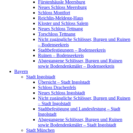
Fürstenhäusle Meersburg
Neues Schloss Meersburg
Schloss Montfort
Reichlin-Meldegg-Haus
Kloster und Schloss Salem
Neues Schloss Tettnang
Torschloss Tettnang
Nicht zugängliche Schlösser, Burgen und Ruinen
– Bodenseekreis
Stadtbefestigungen – Bodenseekreis
Ruinen – Bodenseekreis
Abgegangene Schlösser, Burgen und Ruinen
sowie Bodendenkmäler – Bodenseekreis
Bayern
Stadt Ingolstadt
Übersicht – Stadt Ingolstadt
Schloss Drachenfels
Neues Schloss Ingolstadt
Nicht zugängliche Schlösser, Burgen und Ruinen
– Stadt Ingolstadt
Stadtbefestigung und Landesfestung – Stadt
Ingolstadt
Abgegangene Schlösser, Burgen und Ruinen
sowie Bodendenkmäler – Stadt Ingolstadt
Stadt München