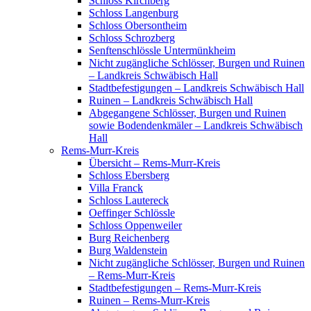
Schloss Kirchberg
Schloss Langenburg
Schloss Obersontheim
Schloss Schrozberg
Senftenschlössle Untermünkheim
Nicht zugängliche Schlösser, Burgen und Ruinen
– Landkreis Schwäbisch Hall
Stadtbefestigungen – Landkreis Schwäbisch Hall
Ruinen – Landkreis Schwäbisch Hall
Abgegangene Schlösser, Burgen und Ruinen
sowie Bodendenkmäler – Landkreis Schwäbisch
Hall
Rems-Murr-Kreis
Übersicht – Rems-Murr-Kreis
Schloss Ebersberg
Villa Franck
Schloss Lautereck
Oeffinger Schlössle
Schloss Oppenweiler
Burg Reichenberg
Burg Waldenstein
Nicht zugängliche Schlösser, Burgen und Ruinen
– Rems-Murr-Kreis
Stadtbefestigungen – Rems-Murr-Kreis
Ruinen – Rems-Murr-Kreis