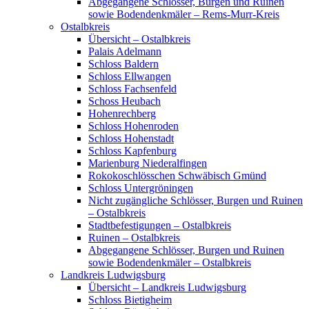
Abgegangene Schlösser, Burgen und Ruinen
sowie Bodendenkmäler – Rems-Murr-Kreis
Ostalbkreis
Übersicht – Ostalbkreis
Palais Adelmann
Schloss Baldern
Schloss Ellwangen
Schloss Fachsenfeld
Schoss Heubach
Hohenrechberg
Schloss Hohenroden
Schloss Hohenstadt
Schloss Kapfenburg
Marienburg Niederalfingen
Rokokoschlösschen Schwäbisch Gmünd
Schloss Untergröningen
Nicht zugängliche Schlösser, Burgen und Ruinen
– Ostalbkreis
Stadtbefestigungen – Ostalbkreis
Ruinen – Ostalbkreis
Abgegangene Schlösser, Burgen und Ruinen
sowie Bodendenkmäler – Ostalbkreis
Landkreis Ludwigsburg
Übersicht – Landkreis Ludwigsburg
Schloss Bietigheim