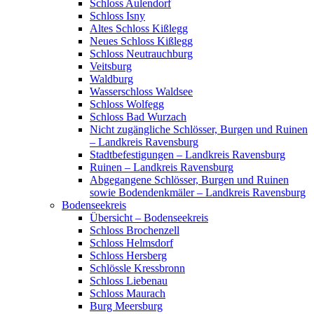
Schloss Aulendorf
Schloss Isny
Altes Schloss Kißlegg
Neues Schloss Kißlegg
Schloss Neutrauchburg
Veitsburg
Waldburg
Wasserschloss Waldsee
Schloss Wolfegg
Schloss Bad Wurzach
Nicht zugängliche Schlösser, Burgen und Ruinen
– Landkreis Ravensburg
Stadtbefestigungen – Landkreis Ravensburg
Ruinen – Landkreis Ravensburg
Abgegangene Schlösser, Burgen und Ruinen
sowie Bodendenkmäler – Landkreis Ravensburg
Bodenseekreis
Übersicht – Bodenseekreis
Schloss Brochenzell
Schloss Helmsdorf
Schloss Hersberg
Schlössle Kressbronn
Schloss Liebenau
Schloss Maurach
Burg Meersburg