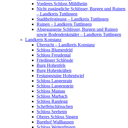
Vorderes Schloss Mühlheim
Nicht zugängliche Schlösser, Burgen und Ruinen
– Landkreis Tuttlingen
Stadtbefestigung – Landkreis Tuttlingen
Ruinen – Landkreis Tuttlingen
Abgegangene Schlösser, Burgen und Ruinen
sowie Bodendenkmäler – Landkreis Tuttlingen
Landkreis Konstanz
Übersicht – Landkreis Konstanz
Schloss Blumenfeld
Schloss Freudental
Friedinger Schlössle
Burg Hohenfels
Burg Hohenkrähen
Festungsruine Hohentwiel
Schloss Langenrain
Schloss Langenstein
Schloss Mainau
Schloss Marbach
Schloss Randegg
Scheffelschlösschen
Schloss Seeheim
Oberes Schloss Singen
Burghof Wallhausen
Schloss Weiterdingen