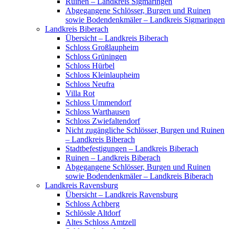
Ruinen – Landkreis Sigmaringen
Abgegangene Schlösser, Burgen und Ruinen
sowie Bodendenkmäler – Landkreis Sigmaringen
Landkreis Biberach
Übersicht – Landkreis Biberach
Schloss Großlaupheim
Schloss Grüningen
Schloss Hürbel
Schloss Kleinlaupheim
Schloss Neufra
Villa Rot
Schloss Ummendorf
Schloss Warthausen
Schloss Zwiefaltendorf
Nicht zugängliche Schlösser, Burgen und Ruinen
– Landkreis Biberach
Stadtbefestigungen – Landkreis Biberach
Ruinen – Landkreis Biberach
Abgegangene Schlösser, Burgen und Ruinen
sowie Bodendenkmäler – Landkreis Biberach
Landkreis Ravensburg
Übersicht – Landkreis Ravensburg
Schloss Achberg
Schlössle Altdorf
Altes Schloss Amtzell