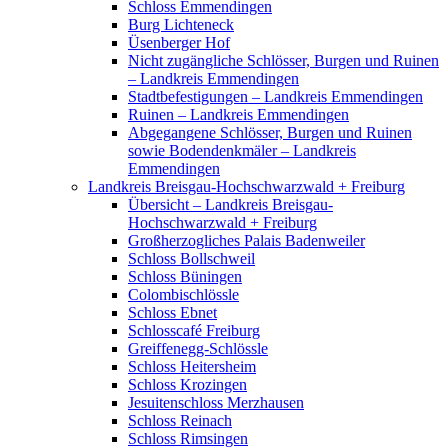
Schloss Emmendingen
Burg Lichteneck
Üsenberger Hof
Nicht zugängliche Schlösser, Burgen und Ruinen
– Landkreis Emmendingen
Stadtbefestigungen – Landkreis Emmendingen
Ruinen – Landkreis Emmendingen
Abgegangene Schlösser, Burgen und Ruinen
sowie Bodendenkmäler – Landkreis
Emmendingen
Landkreis Breisgau-Hochschwarzwald + Freiburg
Übersicht – Landkreis Breisgau-
Hochschwarzwald + Freiburg
Großherzogliches Palais Badenweiler
Schloss Bollschweil
Schloss Büningen
Colombischlössle
Schloss Ebnet
Schlosscafé Freiburg
Greiffenegg-Schlössle
Schloss Heitersheim
Schloss Krozingen
Jesuitenschloss Merzhausen
Schloss Reinach
Schloss Rimsingen