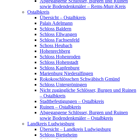
Abgegangene Schlösser, Burgen und Ruinen
sowie Bodendenkmäler – Rems-Murr-Kreis
Ostalbkreis
Übersicht – Ostalbkreis
Palais Adelmann
Schloss Baldern
Schloss Ellwangen
Schloss Fachsenfeld
Schoss Heubach
Hohenrechberg
Schloss Hohenroden
Schloss Hohenstadt
Schloss Kapfenburg
Marienburg Niederalfingen
Rokokoschlösschen Schwäbisch Gmünd
Schloss Untergröningen
Nicht zugängliche Schlösser, Burgen und Ruinen
– Ostalbkreis
Stadtbefestigungen – Ostalbkreis
Ruinen – Ostalbkreis
Abgegangene Schlösser, Burgen und Ruinen
sowie Bodendenkmäler – Ostalbkreis
Landkreis Ludwigsburg
Übersicht – Landkreis Ludwigsburg
Schloss Bietigheim