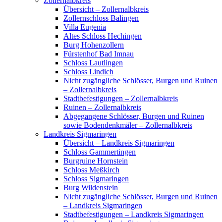
Zollernalbkreis
Übersicht – Zollernalbkreis
Zollernschloss Balingen
Villa Eugenia
Altes Schloss Hechingen
Burg Hohenzollern
Fürstenhof Bad Imnau
Schloss Lautlingen
Schloss Lindich
Nicht zugängliche Schlösser, Burgen und Ruinen
– Zollernalbkreis
Stadtbefestigungen – Zollernalbkreis
Ruinen – Zollernalbkreis
Abgegangene Schlösser, Burgen und Ruinen
sowie Bodendenkmäler – Zollernalbkreis
Landkreis Sigmaringen
Übersicht – Landkreis Sigmaringen
Schloss Gammertingen
Burgruine Hornstein
Schloss Meßkirch
Schloss Sigmaringen
Burg Wildenstein
Nicht zugängliche Schlösser, Burgen und Ruinen
– Landkreis Sigmaringen
Stadtbefestigungen – Landkreis Sigmaringen