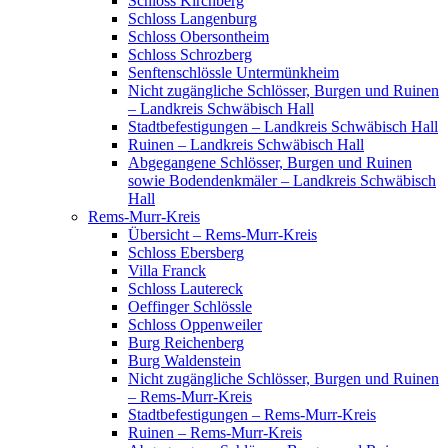
Schloss Kirchberg
Schloss Langenburg
Schloss Obersontheim
Schloss Schrozberg
Senftenschlössle Untermünkheim
Nicht zugängliche Schlösser, Burgen und Ruinen
– Landkreis Schwäbisch Hall
Stadtbefestigungen – Landkreis Schwäbisch Hall
Ruinen – Landkreis Schwäbisch Hall
Abgegangene Schlösser, Burgen und Ruinen
sowie Bodendenkmäler – Landkreis Schwäbisch
Hall
Rems-Murr-Kreis
Übersicht – Rems-Murr-Kreis
Schloss Ebersberg
Villa Franck
Schloss Lautereck
Oeffinger Schlössle
Schloss Oppenweiler
Burg Reichenberg
Burg Waldenstein
Nicht zugängliche Schlösser, Burgen und Ruinen
– Rems-Murr-Kreis
Stadtbefestigungen – Rems-Murr-Kreis
Ruinen – Rems-Murr-Kreis