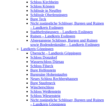
Schloss Kirchheim
Schloss Köngen
Schlössle in Neuffen
Schlössle Oberlenningen
Burg Teck
Nicht zugängliche Schlösser, Burgen und Ruinen
– Landkreis Esslingen
Stadtbefestigungen – Landkreis Esslingen
Ruinen – Landkreis Esslingen
Abgegangene Schlösser, Burgen und Ruinen
sowie Bodendenkmäler – Landkreis Esslingen
Landkreis Göppingen
Übersicht – Landkreis Göppingen
Schloss Donzdorf
Wasserschloss Dürnau
Schloss Filseck
Burg Helfenstein
Burgruine Hohenstaufen
Neues Schloss Rechberghausen
Burg Staufeneck
Wäscherschloss
Schloss Weißenstein
Schloss Wiesensteig
Nicht zugängliche Schlösser, Burgen und Ruinen
– Landkreis Göppingen