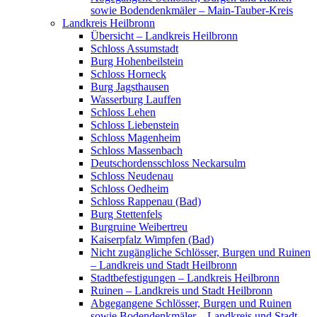
sowie Bodendenkmäler – Main-Tauber-Kreis
Landkreis Heilbronn
Übersicht – Landkreis Heilbronn
Schloss Assumstadt
Burg Hohenbeilstein
Schloss Horneck
Burg Jagsthausen
Wasserburg Lauffen
Schloss Lehen
Schloss Liebenstein
Schloss Magenheim
Schloss Massenbach
Deutschordensschloss Neckarsulm
Schloss Neudenau
Schloss Oedheim
Schloss Rappenau (Bad)
Burg Stettenfels
Burgruine Weibertreu
Kaiserpfalz Wimpfen (Bad)
Nicht zugängliche Schlösser, Burgen und Ruinen
– Landkreis und Stadt Heilbronn
Stadtbefestigungen – Landkreis Heilbronn
Ruinen – Landkreis und Stadt Heilbronn
Abgegangene Schlösser, Burgen und Ruinen
sowie Bodendenkmäler – Landkreis und Stadt