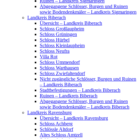
Ruinen – Landkreis Sigmaringen
Abgegangene Schlösser, Burgen und Ruinen
sowie Bodendenkmäler – Landkreis Sigmaringen
Landkreis Biberach
Übersicht – Landkreis Biberach
Schloss Großlaupheim
Schloss Grüningen
Schloss Hürbel
Schloss Kleinlaupheim
Schloss Neufra
Villa Rot
Schloss Ummendorf
Schloss Warthausen
Schloss Zwiefaltendorf
Nicht zugängliche Schlösser, Burgen und Ruinen
– Landkreis Biberach
Stadtbefestigungen – Landkreis Biberach
Ruinen – Landkreis Biberach
Abgegangene Schlösser, Burgen und Ruinen
sowie Bodendenkmäler – Landkreis Biberach
Landkreis Ravensburg
Übersicht – Landkreis Ravensburg
Schloss Achberg
Schlössle Altdorf
Altes Schloss Amtzell