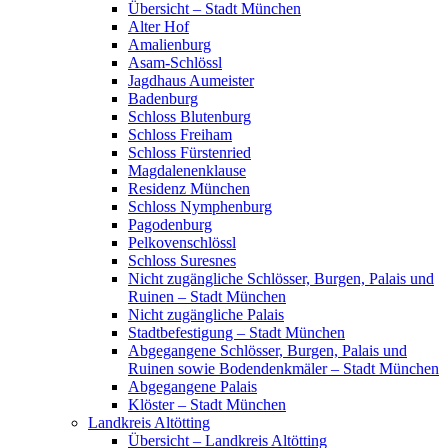
Übersicht – Stadt München
Alter Hof
Amalienburg
Asam-Schlössl
Jagdhaus Aumeister
Badenburg
Schloss Blutenburg
Schloss Freiham
Schloss Fürstenried
Magdalenenklause
Residenz München
Schloss Nymphenburg
Pagodenburg
Pelkovenschlössl
Schloss Suresnes
Nicht zugängliche Schlösser, Burgen, Palais und
Ruinen – Stadt München
Nicht zugängliche Palais
Stadtbefestigung – Stadt München
Abgegangene Schlösser, Burgen, Palais und
Ruinen sowie Bodendenkmäler – Stadt München
Abgegangene Palais
Klöster – Stadt München
Landkreis Altötting
Übersicht – Landkreis Altötting