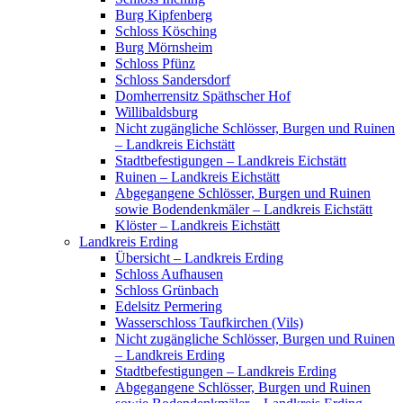
Burg Kipfenberg
Schloss Kösching
Burg Mörnsheim
Schloss Pfünz
Schloss Sandersdorf
Domherrensitz Späthscher Hof
Willibaldsburg
Nicht zugängliche Schlösser, Burgen und Ruinen
– Landkreis Eichstätt
Stadtbefestigungen – Landkreis Eichstätt
Ruinen – Landkreis Eichstätt
Abgegangene Schlösser, Burgen und Ruinen
sowie Bodendenkmäler – Landkreis Eichstätt
Klöster – Landkreis Eichstätt
Landkreis Erding
Übersicht – Landkreis Erding
Schloss Aufhausen
Schloss Grünbach
Edelsitz Permering
Wasserschloss Taufkirchen (Vils)
Nicht zugängliche Schlösser, Burgen und Ruinen
– Landkreis Erding
Stadtbefestigungen – Landkreis Erding
Abgegangene Schlösser, Burgen und Ruinen