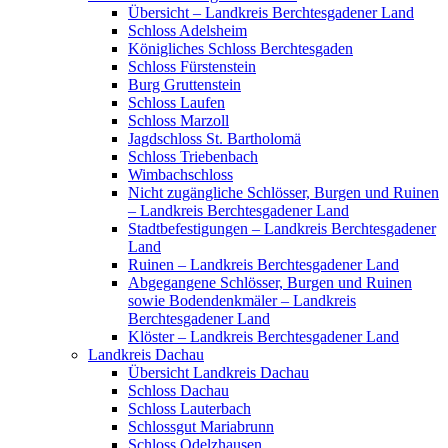
Übersicht – Landkreis Berchtesgadener Land
Schloss Adelsheim
Königliches Schloss Berchtesgaden
Schloss Fürstenstein
Burg Gruttenstein
Schloss Laufen
Schloss Marzoll
Jagdschloss St. Bartholomä
Schloss Triebenbach
Wimbachschloss
Nicht zugängliche Schlösser, Burgen und Ruinen
– Landkreis Berchtesgadener Land
Stadtbefestigungen – Landkreis Berchtesgadener
Land
Ruinen – Landkreis Berchtesgadener Land
Abgegangene Schlösser, Burgen und Ruinen
sowie Bodendenkmäler – Landkreis
Berchtesgadener Land
Klöster – Landkreis Berchtesgadener Land
Landkreis Dachau
Übersicht Landkreis Dachau
Schloss Dachau
Schloss Lauterbach
Schlossgut Mariabrunn
Schloss Odelzhausen