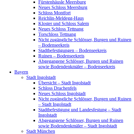
Fürstenhäusle Meersburg
Neues Schloss Meersburg
Schloss Montfort
Reichlin-Meldegg-Haus
Kloster und Schloss Salem
Neues Schloss Tettnang
Torschloss Tettnang
Nicht zugängliche Schlösser, Burgen und Ruinen
– Bodenseekreis
Stadtbefestigungen – Bodenseekreis
Ruinen – Bodenseekreis
Abgegangene Schlösser, Burgen und Ruinen
sowie Bodendenkmäler – Bodenseekreis
Bayern
Stadt Ingolstadt
Übersicht – Stadt Ingolstadt
Schloss Drachenfels
Neues Schloss Ingolstadt
Nicht zugängliche Schlösser, Burgen und Ruinen
– Stadt Ingolstadt
Stadtbefestigung und Landesfestung – Stadt
Ingolstadt
Abgegangene Schlösser, Burgen und Ruinen
sowie Bodendenkmäler – Stadt Ingolstadt
Stadt München