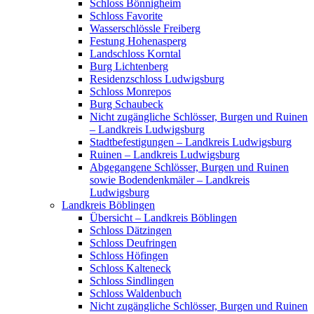
Schloss Bönnigheim
Schloss Favorite
Wasserschlössle Freiberg
Festung Hohenasperg
Landschloss Korntal
Burg Lichtenberg
Residenzschloss Ludwigsburg
Schloss Monrepos
Burg Schaubeck
Nicht zugängliche Schlösser, Burgen und Ruinen
– Landkreis Ludwigsburg
Stadtbefestigungen – Landkreis Ludwigsburg
Ruinen – Landkreis Ludwigsburg
Abgegangene Schlösser, Burgen und Ruinen
sowie Bodendenkmäler – Landkreis
Ludwigsburg
Landkreis Böblingen
Übersicht – Landkreis Böblingen
Schloss Dätzingen
Schloss Deufringen
Schloss Höfingen
Schloss Kalteneck
Schloss Sindlingen
Schloss Waldenbuch
Nicht zugängliche Schlösser, Burgen und Ruinen