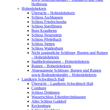
Heilbronn
Hohenlohekreis
Übersicht – Hohenlohekreis
Schloss Aschhausen
Schloss Friedrichsruhe
Schloss Ingelfingen
Burg Krautheim
Schloss Neuenstein
Schloss Pfedelbach
Schloss Stetten
Schloss Waldenburg
Nicht zugängliche Schlösser, Burgen und Ruinen
– Hohenlohekreis
Stadtbefestigungen – Hohenlohekreis
Ruinen – Hohenlohekreis
Abgegangene Schlösser, Burgen und Ruinen
sowie Bodendenkmäler – Hohenlohekreis
Landkreis Schwäbisch Hall
Übersicht – Landkreis Schwäbisch Hall
Comburg
Schloss Döttingen
Wasserschloss Erkenbrechtshausen
Altes Schloss Gaildorf
Keckenburg