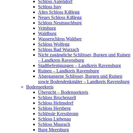
Schloss Aulendorf
Schloss Isny
Altes Schloss Kißlegg
Neues Schloss Kißlegg
Schloss Neutrauchburg
Veitsburg
Waldburg
Wasserschloss Waldsee
Schloss Wolfegg
Schloss Bad Wurzach
Nicht zugängliche Schlösser, Burgen und Ruinen
– Landkreis Ravensburg
Stadtbefestigungen – Landkreis Ravensburg
Ruinen – Landkreis Ravensburg
Abgegangene Schlösser, Burgen und Ruinen
sowie Bodendenkmäler – Landkreis Ravensburg
Bodenseekreis
Übersicht – Bodenseekreis
Schloss Brochenzell
Schloss Helmsdorf
Schloss Hersberg
Schlössle Kressbronn
Schloss Liebenau
Schloss Maurach
Burg Meersburg