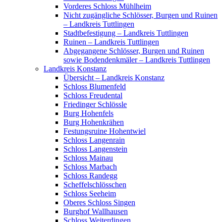
Vorderes Schloss Mühlheim
Nicht zugängliche Schlösser, Burgen und Ruinen
– Landkreis Tuttlingen
Stadtbefestigung – Landkreis Tuttlingen
Ruinen – Landkreis Tuttlingen
Abgegangene Schlösser, Burgen und Ruinen
sowie Bodendenkmäler – Landkreis Tuttlingen
Landkreis Konstanz
Übersicht – Landkreis Konstanz
Schloss Blumenfeld
Schloss Freudental
Friedinger Schlössle
Burg Hohenfels
Burg Hohenkrähen
Festungsruine Hohentwiel
Schloss Langenrain
Schloss Langenstein
Schloss Mainau
Schloss Marbach
Schloss Randegg
Scheffelschlösschen
Schloss Seeheim
Oberes Schloss Singen
Burghof Wallhausen
Schloss Weiterdingen