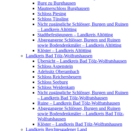
Burg zu Burghausen
Mautnerschloss Burghausen
Schloss Piesing
Schloss Tüssling
Nicht zugängliche Schlösser, Burgen und Ruinen
– Landkreis Altötting
Stadtbefestigungen – Landkreis Altötting
Abgegangene Schlösser, Burgen und Ruinen
sowie Bodendenkmäler – Landkreis Altötting
Klöster – Landkreis Altötting
Landkreis Bad Tölz-Wolfratshausen
Übersicht – Landkreis Bad Tölz-Wolfratshausen
Schloss Aspenstein
Adelssitz Oberambach
Schloss Reichersbeuern
Schloss Seeburg
Schloss Weidenkam
Nicht zugängliche Schlösser, Burgen und Ruinen
– Landkreis Bad Tölz-Wolfratshausen
Ruine – Landkreis Bad Tölz-Wolfratshausen
Abgegangene Schlösser, Burgen und Ruinen
sowie Bodendenkmäler – Landkreis Bad Tölz-
Wolfratshausen
Klöster – Landkreis Bad Tölz-Wolfratshausen
Landkreis Berchtesgadener Land