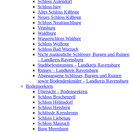
Schloss Aulendorf
Schloss Isny
Altes Schloss Kißlegg
Neues Schloss Kißlegg
Schloss Neutrauchburg
Veitsburg
Waldburg
Wasserschloss Waldsee
Schloss Wolfegg
Schloss Bad Wurzach
Nicht zugängliche Schlösser, Burgen und Ruinen
– Landkreis Ravensburg
Stadtbefestigungen – Landkreis Ravensburg
Ruinen – Landkreis Ravensburg
Abgegangene Schlösser, Burgen und Ruinen
sowie Bodendenkmäler – Landkreis Ravensburg
Bodenseekreis
Übersicht – Bodenseekreis
Schloss Brochenzell
Schloss Helmsdorf
Schloss Hersberg
Schlössle Kressbronn
Schloss Liebenau
Schloss Maurach
Burg Meersburg