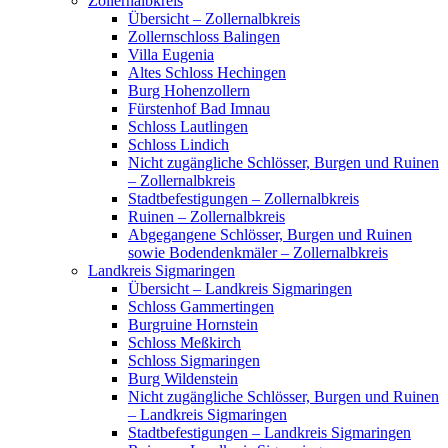
Zollernalbkreis
Übersicht – Zollernalbkreis
Zollernschloss Balingen
Villa Eugenia
Altes Schloss Hechingen
Burg Hohenzollern
Fürstenhof Bad Imnau
Schloss Lautlingen
Schloss Lindich
Nicht zugängliche Schlösser, Burgen und Ruinen
– Zollernalbkreis
Stadtbefestigungen – Zollernalbkreis
Ruinen – Zollernalbkreis
Abgegangene Schlösser, Burgen und Ruinen
sowie Bodendenkmäler – Zollernalbkreis
Landkreis Sigmaringen
Übersicht – Landkreis Sigmaringen
Schloss Gammertingen
Burgruine Hornstein
Schloss Meßkirch
Schloss Sigmaringen
Burg Wildenstein
Nicht zugängliche Schlösser, Burgen und Ruinen
– Landkreis Sigmaringen
Stadtbefestigungen – Landkreis Sigmaringen