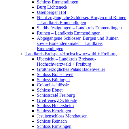
Schloss Emmendingen
Burg Lichteneck
Üsenberger Hof
Nicht zugängliche Schlösser, Burgen und Ruinen
– Landkreis Emmendingen
Stadtbefestigungen – Landkreis Emmendingen
Ruinen – Landkreis Emmendingen
Abgegangene Schlösser, Burgen und Ruinen
sowie Bodendenkmäler – Landkreis
Emmendingen
Landkreis Breisgau-Hochschwarzwald + Freiburg
Übersicht – Landkreis Breisgau-
Hochschwarzwald + Freiburg
Großherzogliches Palais Badenweiler
Schloss Bollschweil
Schloss Büningen
Colombischlössle
Schloss Ebnet
Schlosscafé Freiburg
Greiffenegg-Schlössle
Schloss Heitersheim
Schloss Krozingen
Jesuitenschloss Merzhausen
Schloss Reinach
Schloss Rimsingen