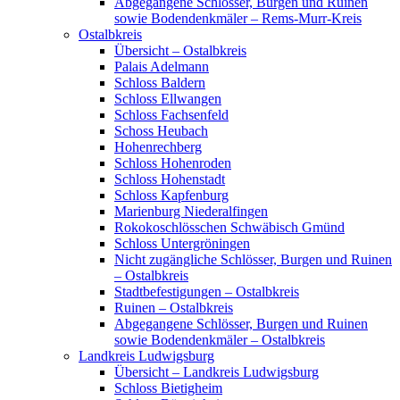
Abgegangene Schlösser, Burgen und Ruinen
sowie Bodendenkmäler – Rems-Murr-Kreis
Ostalbkreis
Übersicht – Ostalbkreis
Palais Adelmann
Schloss Baldern
Schloss Ellwangen
Schloss Fachsenfeld
Schoss Heubach
Hohenrechberg
Schloss Hohenroden
Schloss Hohenstadt
Schloss Kapfenburg
Marienburg Niederalfingen
Rokokoschlösschen Schwäbisch Gmünd
Schloss Untergröningen
Nicht zugängliche Schlösser, Burgen und Ruinen
– Ostalbkreis
Stadtbefestigungen – Ostalbkreis
Ruinen – Ostalbkreis
Abgegangene Schlösser, Burgen und Ruinen
sowie Bodendenkmäler – Ostalbkreis
Landkreis Ludwigsburg
Übersicht – Landkreis Ludwigsburg
Schloss Bietigheim