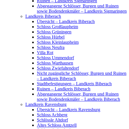
Ruinen – Landkreis Sigmaringen
Abgegangene Schlösser, Burgen und Ruinen
sowie Bodendenkmäler – Landkreis Sigmaringen
Landkreis Biberach
Übersicht – Landkreis Biberach
Schloss Großlaupheim
Schloss Grüningen
Schloss Hürbel
Schloss Kleinlaupheim
Schloss Neufra
Villa Rot
Schloss Ummendorf
Schloss Warthausen
Schloss Zwiefaltendorf
Nicht zugängliche Schlösser, Burgen und Ruinen
– Landkreis Biberach
Stadtbefestigungen – Landkreis Biberach
Ruinen – Landkreis Biberach
Abgegangene Schlösser, Burgen und Ruinen
sowie Bodendenkmäler – Landkreis Biberach
Landkreis Ravensburg
Übersicht – Landkreis Ravensburg
Schloss Achberg
Schlössle Altdorf
Altes Schloss Amtzell