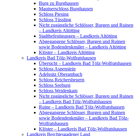
Burg zu Burghausen
Mautnerschloss Burghausen
Schloss Piesing
Schloss Tüssling
Nicht zugängliche Schlösser, Burgen und Ruinen
– Landkreis Altötting
Stadtbefestigungen – Landkreis Altötting
Abgegangene Schlösser, Burgen und Ruinen
sowie Bodendenkmäler – Landkreis Altötting
Klöster – Landkreis Altötting
Landkreis Bad Tölz-Wolfratshausen
Übersicht – Landkreis Bad Tölz-Wolfratshausen
Schloss Aspenstein
Adelssitz Oberambach
Schloss Reichersbeuern
Schloss Seeburg
Schloss Weidenkam
Nicht zugängliche Schlösser, Burgen und Ruinen
– Landkreis Bad Tölz-Wolfratshausen
Ruine – Landkreis Bad Tölz-Wolfratshausen
Abgegangene Schlösser, Burgen und Ruinen
sowie Bodendenkmäler – Landkreis Bad Tölz-
Wolfratshausen
Klöster – Landkreis Bad Tölz-Wolfratshausen
Landkreis Berchtesgadener Land