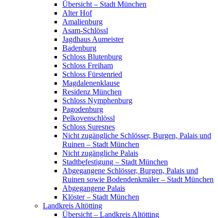
Übersicht – Stadt München
Alter Hof
Amalienburg
Asam-Schlössl
Jagdhaus Aumeister
Badenburg
Schloss Blutenburg
Schloss Freiham
Schloss Fürstenried
Magdalenenklause
Residenz München
Schloss Nymphenburg
Pagodenburg
Pelkovenschlössl
Schloss Suresnes
Nicht zugängliche Schlösser, Burgen, Palais und
Ruinen – Stadt München
Nicht zugängliche Palais
Stadtbefestigung – Stadt München
Abgegangene Schlösser, Burgen, Palais und
Ruinen sowie Bodendenkmäler – Stadt München
Abgegangene Palais
Klöster – Stadt München
Landkreis Altötting
Übersicht – Landkreis Altötting