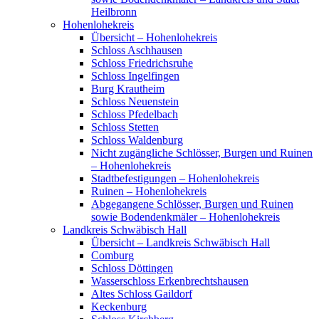
Heilbronn
Hohenlohekreis
Übersicht – Hohenlohekreis
Schloss Aschhausen
Schloss Friedrichsruhe
Schloss Ingelfingen
Burg Krautheim
Schloss Neuenstein
Schloss Pfedelbach
Schloss Stetten
Schloss Waldenburg
Nicht zugängliche Schlösser, Burgen und Ruinen
– Hohenlohekreis
Stadtbefestigungen – Hohenlohekreis
Ruinen – Hohenlohekreis
Abgegangene Schlösser, Burgen und Ruinen
sowie Bodendenkmäler – Hohenlohekreis
Landkreis Schwäbisch Hall
Übersicht – Landkreis Schwäbisch Hall
Comburg
Schloss Döttingen
Wasserschloss Erkenbrechtshausen
Altes Schloss Gaildorf
Keckenburg