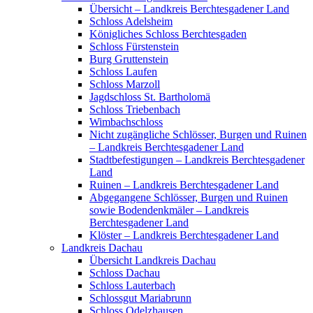
Übersicht – Landkreis Berchtesgadener Land
Schloss Adelsheim
Königliches Schloss Berchtesgaden
Schloss Fürstenstein
Burg Gruttenstein
Schloss Laufen
Schloss Marzoll
Jagdschloss St. Bartholomä
Schloss Triebenbach
Wimbachschloss
Nicht zugängliche Schlösser, Burgen und Ruinen
– Landkreis Berchtesgadener Land
Stadtbefestigungen – Landkreis Berchtesgadener
Land
Ruinen – Landkreis Berchtesgadener Land
Abgegangene Schlösser, Burgen und Ruinen
sowie Bodendenkmäler – Landkreis
Berchtesgadener Land
Klöster – Landkreis Berchtesgadener Land
Landkreis Dachau
Übersicht Landkreis Dachau
Schloss Dachau
Schloss Lauterbach
Schlossgut Mariabrunn
Schloss Odelzhausen