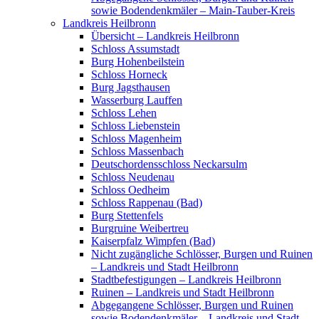
sowie Bodendenkmäler – Main-Tauber-Kreis
Landkreis Heilbronn
Übersicht – Landkreis Heilbronn
Schloss Assumstadt
Burg Hohenbeilstein
Schloss Horneck
Burg Jagsthausen
Wasserburg Lauffen
Schloss Lehen
Schloss Liebenstein
Schloss Magenheim
Schloss Massenbach
Deutschordensschloss Neckarsulm
Schloss Neudenau
Schloss Oedheim
Schloss Rappenau (Bad)
Burg Stettenfels
Burgruine Weibertreu
Kaiserpfalz Wimpfen (Bad)
Nicht zugängliche Schlösser, Burgen und Ruinen
– Landkreis und Stadt Heilbronn
Stadtbefestigungen – Landkreis Heilbronn
Ruinen – Landkreis und Stadt Heilbronn
Abgegangene Schlösser, Burgen und Ruinen
sowie Bodendenkmäler – Landkreis und Stadt