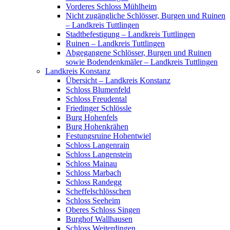
Vorderes Schloss Mühlheim
Nicht zugängliche Schlösser, Burgen und Ruinen
– Landkreis Tuttlingen
Stadtbefestigung – Landkreis Tuttlingen
Ruinen – Landkreis Tuttlingen
Abgegangene Schlösser, Burgen und Ruinen
sowie Bodendenkmäler – Landkreis Tuttlingen
Landkreis Konstanz
Übersicht – Landkreis Konstanz
Schloss Blumenfeld
Schloss Freudental
Friedinger Schlössle
Burg Hohenfels
Burg Hohenkrähen
Festungsruine Hohentwiel
Schloss Langenrain
Schloss Langenstein
Schloss Mainau
Schloss Marbach
Schloss Randegg
Scheffelschlösschen
Schloss Seeheim
Oberes Schloss Singen
Burghof Wallhausen
Schloss Weiterdingen