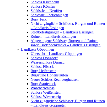
Schloss Kirchheim
Schloss Köngen
Schlössle in Neuffen
Schlössle Oberlenningen
Burg Teck
Nicht zugängliche Schlösser, Burgen und Ruinen
– Landkreis Esslingen
Stadtbefestigungen – Landkreis Esslingen
Ruinen – Landkreis Esslingen
Abgegangene Schlösser, Burgen und Ruinen
sowie Bodendenkmäler – Landkreis Esslingen
Landkreis Göppingen
Übersicht – Landkreis Göppingen
Schloss Donzdorf
Wasserschloss Dürnau
Schloss Filseck
Burg Helfenstein
Burgruine Hohenstaufen
Neues Schloss Rechberghausen
Burg Staufeneck
Wäscherschloss
Schloss Weißenstein
Schloss Wiesensteig
Nicht zugängliche Schlösser, Burgen und Ruinen
– Landkreis Göppingen