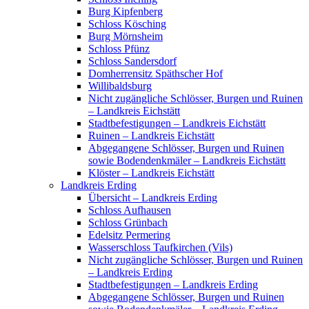
Burg Kipfenberg
Schloss Kösching
Burg Mörnsheim
Schloss Pfünz
Schloss Sandersdorf
Domherrensitz Späthscher Hof
Willibaldsburg
Nicht zugängliche Schlösser, Burgen und Ruinen
– Landkreis Eichstätt
Stadtbefestigungen – Landkreis Eichstätt
Ruinen – Landkreis Eichstätt
Abgegangene Schlösser, Burgen und Ruinen
sowie Bodendenkmäler – Landkreis Eichstätt
Klöster – Landkreis Eichstätt
Landkreis Erding
Übersicht – Landkreis Erding
Schloss Aufhausen
Schloss Grünbach
Edelsitz Permering
Wasserschloss Taufkirchen (Vils)
Nicht zugängliche Schlösser, Burgen und Ruinen
– Landkreis Erding
Stadtbefestigungen – Landkreis Erding
Abgegangene Schlösser, Burgen und Ruinen