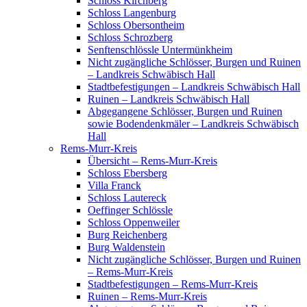
Schloss Kirchberg
Schloss Langenburg
Schloss Obersontheim
Schloss Schrozberg
Senftenschlössle Untermünkheim
Nicht zugängliche Schlösser, Burgen und Ruinen
– Landkreis Schwäbisch Hall
Stadtbefestigungen – Landkreis Schwäbisch Hall
Ruinen – Landkreis Schwäbisch Hall
Abgegangene Schlösser, Burgen und Ruinen
sowie Bodendenkmäler – Landkreis Schwäbisch
Hall
Rems-Murr-Kreis
Übersicht – Rems-Murr-Kreis
Schloss Ebersberg
Villa Franck
Schloss Lautereck
Oeffinger Schlössle
Schloss Oppenweiler
Burg Reichenberg
Burg Waldenstein
Nicht zugängliche Schlösser, Burgen und Ruinen
– Rems-Murr-Kreis
Stadtbefestigungen – Rems-Murr-Kreis
Ruinen – Rems-Murr-Kreis