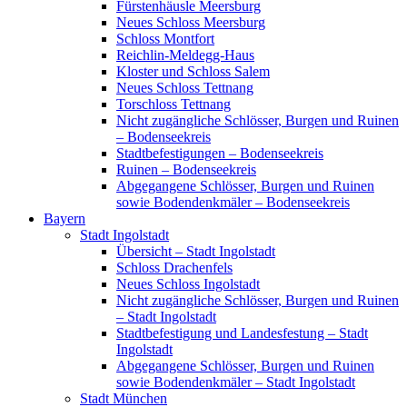
Fürstenhäusle Meersburg
Neues Schloss Meersburg
Schloss Montfort
Reichlin-Meldegg-Haus
Kloster und Schloss Salem
Neues Schloss Tettnang
Torschloss Tettnang
Nicht zugängliche Schlösser, Burgen und Ruinen
– Bodenseekreis
Stadtbefestigungen – Bodenseekreis
Ruinen – Bodenseekreis
Abgegangene Schlösser, Burgen und Ruinen
sowie Bodendenkmäler – Bodenseekreis
Bayern
Stadt Ingolstadt
Übersicht – Stadt Ingolstadt
Schloss Drachenfels
Neues Schloss Ingolstadt
Nicht zugängliche Schlösser, Burgen und Ruinen
– Stadt Ingolstadt
Stadtbefestigung und Landesfestung – Stadt
Ingolstadt
Abgegangene Schlösser, Burgen und Ruinen
sowie Bodendenkmäler – Stadt Ingolstadt
Stadt München