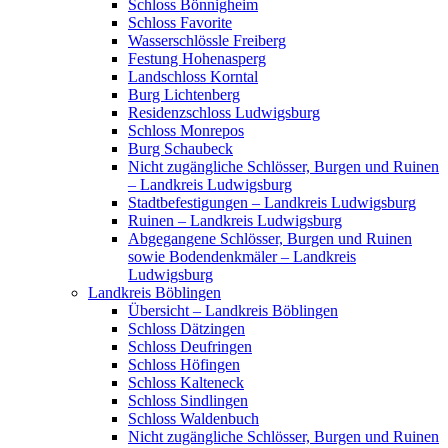
Schloss Bönnigheim
Schloss Favorite
Wasserschlössle Freiberg
Festung Hohenasperg
Landschloss Korntal
Burg Lichtenberg
Residenzschloss Ludwigsburg
Schloss Monrepos
Burg Schaubeck
Nicht zugängliche Schlösser, Burgen und Ruinen
– Landkreis Ludwigsburg
Stadtbefestigungen – Landkreis Ludwigsburg
Ruinen – Landkreis Ludwigsburg
Abgegangene Schlösser, Burgen und Ruinen
sowie Bodendenkmäler – Landkreis
Ludwigsburg
Landkreis Böblingen
Übersicht – Landkreis Böblingen
Schloss Dätzingen
Schloss Deufringen
Schloss Höfingen
Schloss Kalteneck
Schloss Sindlingen
Schloss Waldenbuch
Nicht zugängliche Schlösser, Burgen und Ruinen