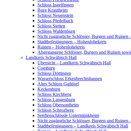
Schloss Ingelfingen
Burg Krautheim
Schloss Neuenstein
Schloss Pfedelbach
Schloss Stetten
Schloss Waldenburg
Nicht zugängliche Schlösser, Burgen und Ruinen 
Stadtbefestigungen – Hohenlohekreis
Ruinen – Hohenlohekreis
Abgegangene Schlösser, Burgen und Ruinen sowi
Landkreis Schwäbisch Hall
Übersicht – Landkreis Schwäbisch Hall
Comburg
Schloss Döttingen
Wasserschloss Erkenbrechtshausen
Altes Schloss Gaildorf
Keckenburg
Schloss Kirchberg
Schloss Langenburg
Schloss Obersontheim
Schloss Schrozberg
Senftenschlössle Untermünkheim
Nicht zugängliche Schlösser, Burgen und Ruinen 
Stadtbefestigungen – Landkreis Schwäbisch Hall