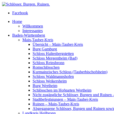
Facebook
Home
Willkommen
Interessantes
Baden-Württemberg
Main-Tauber-Kreis
Übersicht – Main-Tauber-Kreis
Burg Gamburg
Schloss Haltenbergstetten
Schloss Mergentheim (Bad)
Schloss Reinsbronn
Romschlösschen
Kurmainzisches Schloss (Tauberbischofsheim)
Schloss Waldmannshofen
Schloss Weikersheim
Burg Wertheim
Schlösschen im Hofgarten Wertheim
Nicht zugängliche Schlösser, Burgen und Ruinen 
Stadtbefestigungen – Main-Tauber-Kreis
Ruinen – Main-Tauber-Kreis
Abgegangene Schlösser, Burgen und Ruinen sowi
Landkreis Heilbronn