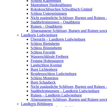
Schloss Kapfenburg
Marienburg Niederalfingen
Rokokoschlösschen Schwäbisch Gmünd
Schloss Untergröningen
Nicht zugängliche Schlösser, Burgen und Ruinen –
Stadtbefestigungen – Ostalbkreis
Ruinen – Ostalbkreis
Abgegangene Schlösser, Burgen und Ruinen sowi
Landkreis Ludwigsburg
Übersicht – Landkreis Ludwigsburg
Schloss Bietigheim
Schloss Bönnigheim
Schloss Favorite
Wasserschlössle Freiberg
Festung Hohenasperg
Landschloss Korntal
Burg Lichtenberg
Residenzschloss Ludwigsburg
Schloss Monrepos
Burg Schaubeck
Nicht zugängliche Schlösser, Burgen und Ruinen
Stadtbefestigungen – Landkreis Ludwigsburg
Ruinen – Landkreis Ludwigsburg
Abgegangene Schlösser, Burgen und Ruinen sow
Landkreis Böblingen