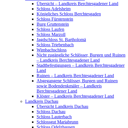
Übersicht – Landkreis Berchtesgadener Land
Schloss Adelsheim
Königliches Schloss Berchtesgaden
Schloss Fürstenstein
Burg Gruttenstein
Schloss Laufen
Schloss Marzoll
Jagdschloss St. Bartholomä
Schloss Triebenbach
Wimbachschloss
Nicht zugängliche Schlösser, Burgen und Ruinen
– Landkreis Berchtesgadener Land
Stadtbefestigungen – Landkreis Berchtesgadener
Land
Ruinen – Landkreis Berchtesgadener Land
Abgegangene Schlösser, Burgen und Ruinen
sowie Bodendenkmäler – Landkreis
Berchtesgadener Land
Klöster – Landkreis Berchtesgadener Land
Landkreis Dachau
Übersicht Landkreis Dachau
Schloss Dachau
Schloss Lauterbach
Schlossgut Mariabrunn
Schloss Odelzhausen