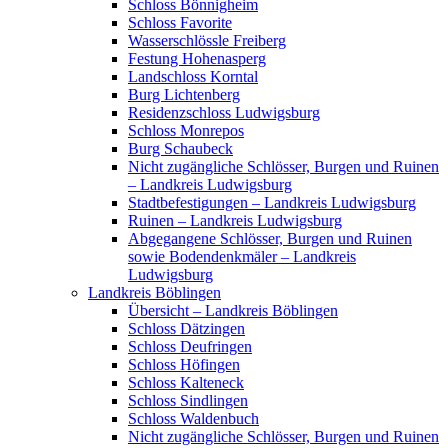
Schloss Bönnigheim
Schloss Favorite
Wasserschlössle Freiberg
Festung Hohenasperg
Landschloss Korntal
Burg Lichtenberg
Residenzschloss Ludwigsburg
Schloss Monrepos
Burg Schaubeck
Nicht zugängliche Schlösser, Burgen und Ruinen
– Landkreis Ludwigsburg
Stadtbefestigungen – Landkreis Ludwigsburg
Ruinen – Landkreis Ludwigsburg
Abgegangene Schlösser, Burgen und Ruinen
sowie Bodendenkmäler – Landkreis
Ludwigsburg
Landkreis Böblingen
Übersicht – Landkreis Böblingen
Schloss Dätzingen
Schloss Deufringen
Schloss Höfingen
Schloss Kalteneck
Schloss Sindlingen
Schloss Waldenbuch
Nicht zugängliche Schlösser, Burgen und Ruinen