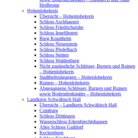
Heilbronn
Hohenlohekreis
Übersicht – Hohenlohekreis
Schloss Aschhausen
Schloss Friedrichsruhe
Schloss Ingelfingen
Burg Krautheim
Schloss Neuenstein
Schloss Pfedelbach
Schloss Stetten
Schloss Waldenburg
Nicht zugängliche Schlösser, Burgen und Ruinen
– Hohenlohekreis
Stadtbefestigungen – Hohenlohekreis
Ruinen – Hohenlohekreis
Abgegangene Schlösser, Burgen und Ruinen
sowie Bodendenkmäler – Hohenlohekreis
Landkreis Schwäbisch Hall
Übersicht – Landkreis Schwäbisch Hall
Comburg
Schloss Döttingen
Wasserschloss Erkenbrechtshausen
Altes Schloss Gaildorf
Keckenburg