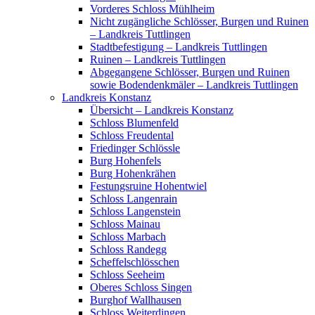
Vorderes Schloss Mühlheim
Nicht zugängliche Schlösser, Burgen und Ruinen
– Landkreis Tuttlingen
Stadtbefestigung – Landkreis Tuttlingen
Ruinen – Landkreis Tuttlingen
Abgegangene Schlösser, Burgen und Ruinen
sowie Bodendenkmäler – Landkreis Tuttlingen
Landkreis Konstanz
Übersicht – Landkreis Konstanz
Schloss Blumenfeld
Schloss Freudental
Friedinger Schlössle
Burg Hohenfels
Burg Hohenkrähen
Festungsruine Hohentwiel
Schloss Langenrain
Schloss Langenstein
Schloss Mainau
Schloss Marbach
Schloss Randegg
Scheffelschlösschen
Schloss Seeheim
Oberes Schloss Singen
Burghof Wallhausen
Schloss Weiterdingen