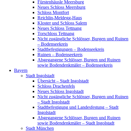
Fürstenhäusle Meersburg
Neues Schloss Meersburg
Schloss Montfort
Reichlin-Meldegg-Haus
Kloster und Schloss Salem
Neues Schloss Tettnang
Torschloss Tettnang
Nicht zugängliche Schlösser, Burgen und Ruinen
– Bodenseekreis
Stadtbefestigungen – Bodenseekreis
Ruinen – Bodenseekreis
Abgegangene Schlösser, Burgen und Ruinen
sowie Bodendenkmäler – Bodenseekreis
Bayern
Stadt Ingolstadt
Übersicht – Stadt Ingolstadt
Schloss Drachenfels
Neues Schloss Ingolstadt
Nicht zugängliche Schlösser, Burgen und Ruinen
– Stadt Ingolstadt
Stadtbefestigung und Landesfestung – Stadt
Ingolstadt
Abgegangene Schlösser, Burgen und Ruinen
sowie Bodendenkmäler – Stadt Ingolstadt
Stadt München