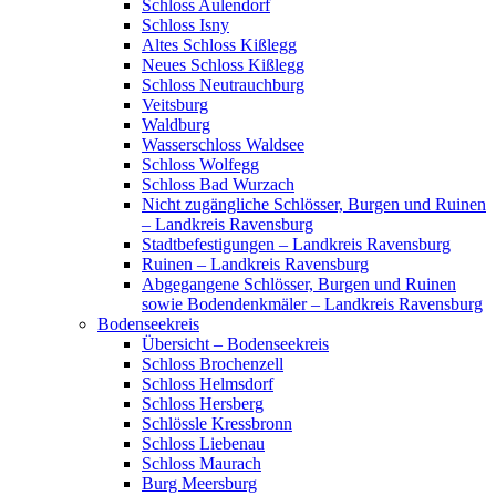
Schloss Aulendorf
Schloss Isny
Altes Schloss Kißlegg
Neues Schloss Kißlegg
Schloss Neutrauchburg
Veitsburg
Waldburg
Wasserschloss Waldsee
Schloss Wolfegg
Schloss Bad Wurzach
Nicht zugängliche Schlösser, Burgen und Ruinen
– Landkreis Ravensburg
Stadtbefestigungen – Landkreis Ravensburg
Ruinen – Landkreis Ravensburg
Abgegangene Schlösser, Burgen und Ruinen
sowie Bodendenkmäler – Landkreis Ravensburg
Bodenseekreis
Übersicht – Bodenseekreis
Schloss Brochenzell
Schloss Helmsdorf
Schloss Hersberg
Schlössle Kressbronn
Schloss Liebenau
Schloss Maurach
Burg Meersburg