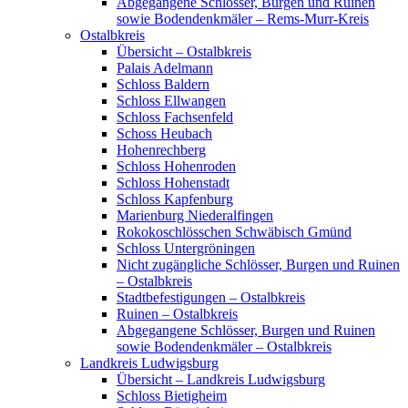
Abgegangene Schlösser, Burgen und Ruinen
sowie Bodendenkmäler – Rems-Murr-Kreis
Ostalbkreis
Übersicht – Ostalbkreis
Palais Adelmann
Schloss Baldern
Schloss Ellwangen
Schloss Fachsenfeld
Schoss Heubach
Hohenrechberg
Schloss Hohenroden
Schloss Hohenstadt
Schloss Kapfenburg
Marienburg Niederalfingen
Rokokoschlösschen Schwäbisch Gmünd
Schloss Untergröningen
Nicht zugängliche Schlösser, Burgen und Ruinen
– Ostalbkreis
Stadtbefestigungen – Ostalbkreis
Ruinen – Ostalbkreis
Abgegangene Schlösser, Burgen und Ruinen
sowie Bodendenkmäler – Ostalbkreis
Landkreis Ludwigsburg
Übersicht – Landkreis Ludwigsburg
Schloss Bietigheim