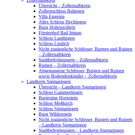
Zollernalbkreis
Übersicht – Zollernalbkreis
Zollernschloss Balingen
Villa Eugenia
Altes Schloss Hechingen
Burg Hohenzollern
Fürstenhof Bad Imnau
Schloss Lautlingen
Schloss Lindich
Nicht zugängliche Schlösser, Burgen und Ruinen
– Zollernalbkreis
Stadtbefestigungen – Zollernalbkreis
Ruinen – Zollernalbkreis
Abgegangene Schlösser, Burgen und Ruinen
sowie Bodendenkmäler – Zollernalbkreis
Landkreis Sigmaringen
Übersicht – Landkreis Sigmaringen
Schloss Gammertingen
Burgruine Hornstein
Schloss Meßkirch
Schloss Sigmaringen
Burg Wildenstein
Nicht zugängliche Schlösser, Burgen und Ruinen
– Landkreis Sigmaringen
Stadtbefestigungen – Landkreis Sigmaringen