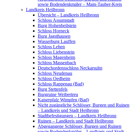
sowie Bodendenkmäler – Main-Tauber-Kreis
Landkreis Heilbronn
Übersicht – Landkreis Heilbronn
Schloss Assumstadt
Burg Hohenbeilstein
Schloss Horneck
Burg Jagsthausen
Wasserburg Lauffen
Schloss Lehen
Schloss Liebenstein
Schloss Magenheim
Schloss Massenbach
Deutschordensschloss Neckarsulm
Schloss Neudenau
Schloss Oedheim
Schloss Rappenau (Bad)
Burg Stettenfels
Burgruine Weibertreu
Kaiserpfalz Wimpfen (Bad)
Nicht zugängliche Schlösser, Burgen und Ruinen
– Landkreis und Stadt Heilbronn
Stadtbefestigungen – Landkreis Heilbronn
Ruinen – Landkreis und Stadt Heilbronn
Abgegangene Schlösser, Burgen und Ruinen
sowie Bodendenkmäler – Landkreis und Stadt