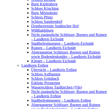
Burg Kipfenberg
Schloss Kösching
Burg Mörnsheim
Schloss Pfünz
Schloss Sandersdorf
Domherrensitz Späthscher Hof
Willibaldsburg
Nicht zugängliche Schlösser, Burgen und Ruinen
– Landkreis Eichstätt
Stadtbefestigungen – Landkreis Eichstätt
Ruinen – Landkreis Eichstätt
Abgegangene Schlösser, Burgen und Ruinen
sowie Bodendenkmäler – Landkreis Eichstätt
Klöster – Landkreis Eichstätt
Landkreis Erding
Übersicht – Landkreis Erding
Schloss Aufhausen
Schloss Grünbach
Edelsitz Permering
Wasserschloss Taufkirchen (Vils)
Nicht zugängliche Schlösser, Burgen und Ruinen
– Landkreis Erding
Stadtbefestigungen – Landkreis Erding
Abgegangene Schlösser, Burgen und Ruinen