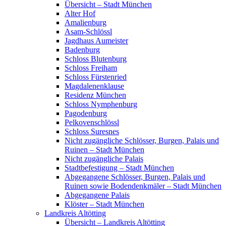
Übersicht – Stadt München
Alter Hof
Amalienburg
Asam-Schlössl
Jagdhaus Aumeister
Badenburg
Schloss Blutenburg
Schloss Freiham
Schloss Fürstenried
Magdalenenklause
Residenz München
Schloss Nymphenburg
Pagodenburg
Pelkovenschlössl
Schloss Suresnes
Nicht zugängliche Schlösser, Burgen, Palais und
Ruinen – Stadt München
Nicht zugängliche Palais
Stadtbefestigung – Stadt München
Abgegangene Schlösser, Burgen, Palais und
Ruinen sowie Bodendenkmäler – Stadt München
Abgegangene Palais
Klöster – Stadt München
Landkreis Altötting
Übersicht – Landkreis Altötting