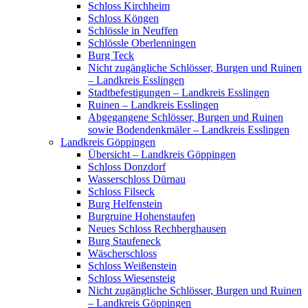
Schloss Kirchheim
Schloss Köngen
Schlössle in Neuffen
Schlössle Oberlenningen
Burg Teck
Nicht zugängliche Schlösser, Burgen und Ruinen
– Landkreis Esslingen
Stadtbefestigungen – Landkreis Esslingen
Ruinen – Landkreis Esslingen
Abgegangene Schlösser, Burgen und Ruinen
sowie Bodendenkmäler – Landkreis Esslingen
Landkreis Göppingen
Übersicht – Landkreis Göppingen
Schloss Donzdorf
Wasserschloss Dürnau
Schloss Filseck
Burg Helfenstein
Burgruine Hohenstaufen
Neues Schloss Rechberghausen
Burg Staufeneck
Wäscherschloss
Schloss Weißenstein
Schloss Wiesensteig
Nicht zugängliche Schlösser, Burgen und Ruinen
– Landkreis Göppingen