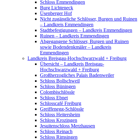
Schloss Emmendingen
Burg Lichteneck
Üsenberger Hof
Nicht zugängliche Schlösser, Burgen und Ruinen
– Landkreis Emmendingen
Stadtbefestigungen – Landkreis Emmendingen
Ruinen – Landkreis Emmendingen
Abgegangene Schlösser, Burgen und Ruinen
sowie Bodendenkmäler – Landkreis
Emmendingen
Landkreis Breisgau-Hochschwarzwald + Freiburg
Übersicht – Landkreis Breisgau-
Hochschwarzwald + Freiburg
Großherzogliches Palais Badenweiler
Schloss Bollschweil
Schloss Büningen
Colombischlössle
Schloss Ebnet
Schlosscafé Freiburg
Greiffenegg-Schlössle
Schloss Heitersheim
Schloss Krozingen
Jesuitenschloss Merzhausen
Schloss Reinach
Schloss Rimsingen