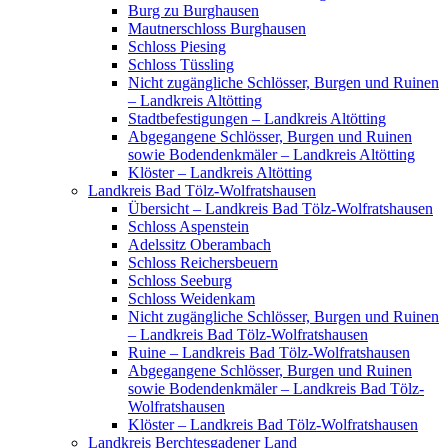
Burg zu Burghausen
Mautnerschloss Burghausen
Schloss Piesing
Schloss Tüssling
Nicht zugängliche Schlösser, Burgen und Ruinen
– Landkreis Altötting
Stadtbefestigungen – Landkreis Altötting
Abgegangene Schlösser, Burgen und Ruinen
sowie Bodendenkmäler – Landkreis Altötting
Klöster – Landkreis Altötting
Landkreis Bad Tölz-Wolfratshausen
Übersicht – Landkreis Bad Tölz-Wolfratshausen
Schloss Aspenstein
Adelssitz Oberambach
Schloss Reichersbeuern
Schloss Seeburg
Schloss Weidenkam
Nicht zugängliche Schlösser, Burgen und Ruinen
– Landkreis Bad Tölz-Wolfratshausen
Ruine – Landkreis Bad Tölz-Wolfratshausen
Abgegangene Schlösser, Burgen und Ruinen
sowie Bodendenkmäler – Landkreis Bad Tölz-
Wolfratshausen
Klöster – Landkreis Bad Tölz-Wolfratshausen
Landkreis Berchtesgadener Land