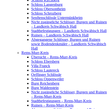
Schloss Kirchberg
Schloss Langenburg
Schloss Obersontheim
Schloss Schrozberg
Senftenschlössle Untermünkheim
Nicht zugängliche Schlösser, Burgen und Ruinen
– Landkreis Schwäbisch Hall
Stadtbefestigungen – Landkreis Schwäbisch Hall
Ruinen – Landkreis Schwäbisch Hall
Abgegangene Schlösser, Burgen und Ruinen
sowie Bodendenkmäler – Landkreis Schwäbisch
Hall
Rems-Murr-Kreis
Übersicht – Rems-Murr-Kreis
Schloss Ebersberg
Villa Franck
Schloss Lautereck
Oeffinger Schlössle
Schloss Oppenweiler
Burg Reichenberg
Burg Waldenstein
Nicht zugängliche Schlösser, Burgen und Ruinen
– Rems-Murr-Kreis
Stadtbefestigungen – Rems-Murr-Kreis
Ruinen – Rems-Murr-Kreis