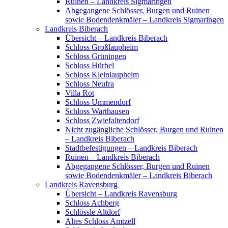
Ruinen – Landkreis Sigmaringen
Abgegangene Schlösser, Burgen und Ruinen
sowie Bodendenkmäler – Landkreis Sigmaringen
Landkreis Biberach
Übersicht – Landkreis Biberach
Schloss Großlaupheim
Schloss Grüningen
Schloss Hürbel
Schloss Kleinlaupheim
Schloss Neufra
Villa Rot
Schloss Ummendorf
Schloss Warthausen
Schloss Zwiefaltendorf
Nicht zugängliche Schlösser, Burgen und Ruinen
– Landkreis Biberach
Stadtbefestigungen – Landkreis Biberach
Ruinen – Landkreis Biberach
Abgegangene Schlösser, Burgen und Ruinen
sowie Bodendenkmäler – Landkreis Biberach
Landkreis Ravensburg
Übersicht – Landkreis Ravensburg
Schloss Achberg
Schlössle Altdorf
Altes Schloss Amtzell