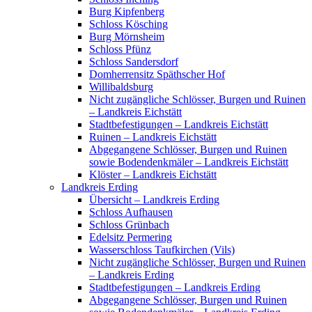
Burg Kipfenberg
Schloss Kösching
Burg Mörnsheim
Schloss Pfünz
Schloss Sandersdorf
Domherrensitz Späthscher Hof
Willibaldsburg
Nicht zugängliche Schlösser, Burgen und Ruinen
– Landkreis Eichstätt
Stadtbefestigungen – Landkreis Eichstätt
Ruinen – Landkreis Eichstätt
Abgegangene Schlösser, Burgen und Ruinen
sowie Bodendenkmäler – Landkreis Eichstätt
Klöster – Landkreis Eichstätt
Landkreis Erding
Übersicht – Landkreis Erding
Schloss Aufhausen
Schloss Grünbach
Edelsitz Permering
Wasserschloss Taufkirchen (Vils)
Nicht zugängliche Schlösser, Burgen und Ruinen
– Landkreis Erding
Stadtbefestigungen – Landkreis Erding
Abgegangene Schlösser, Burgen und Ruinen