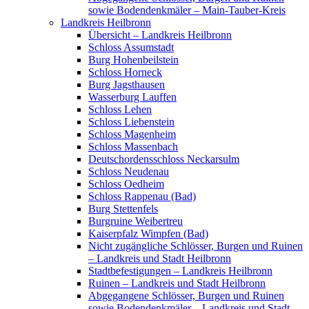
sowie Bodendenkmäler – Main-Tauber-Kreis
Landkreis Heilbronn
Übersicht – Landkreis Heilbronn
Schloss Assumstadt
Burg Hohenbeilstein
Schloss Horneck
Burg Jagsthausen
Wasserburg Lauffen
Schloss Lehen
Schloss Liebenstein
Schloss Magenheim
Schloss Massenbach
Deutschordensschloss Neckarsulm
Schloss Neudenau
Schloss Oedheim
Schloss Rappenau (Bad)
Burg Stettenfels
Burgruine Weibertreu
Kaiserpfalz Wimpfen (Bad)
Nicht zugängliche Schlösser, Burgen und Ruinen
– Landkreis und Stadt Heilbronn
Stadtbefestigungen – Landkreis Heilbronn
Ruinen – Landkreis und Stadt Heilbronn
Abgegangene Schlösser, Burgen und Ruinen
sowie Bodendenkmäler – Landkreis und Stadt