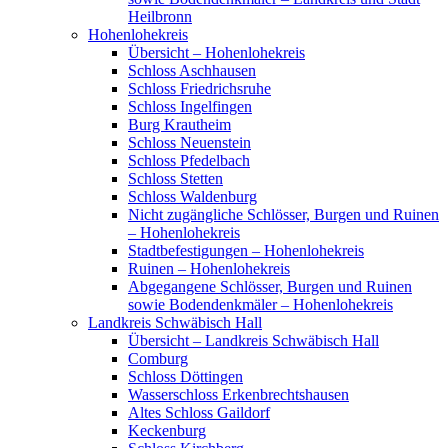
Heilbronn
Hohenlohekreis
Übersicht – Hohenlohekreis
Schloss Aschhausen
Schloss Friedrichsruhe
Schloss Ingelfingen
Burg Krautheim
Schloss Neuenstein
Schloss Pfedelbach
Schloss Stetten
Schloss Waldenburg
Nicht zugängliche Schlösser, Burgen und Ruinen
– Hohenlohekreis
Stadtbefestigungen – Hohenlohekreis
Ruinen – Hohenlohekreis
Abgegangene Schlösser, Burgen und Ruinen
sowie Bodendenkmäler – Hohenlohekreis
Landkreis Schwäbisch Hall
Übersicht – Landkreis Schwäbisch Hall
Comburg
Schloss Döttingen
Wasserschloss Erkenbrechtshausen
Altes Schloss Gaildorf
Keckenburg