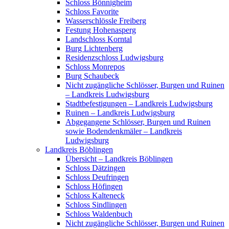
Schloss Bönnigheim
Schloss Favorite
Wasserschlössle Freiberg
Festung Hohenasperg
Landschloss Korntal
Burg Lichtenberg
Residenzschloss Ludwigsburg
Schloss Monrepos
Burg Schaubeck
Nicht zugängliche Schlösser, Burgen und Ruinen
– Landkreis Ludwigsburg
Stadtbefestigungen – Landkreis Ludwigsburg
Ruinen – Landkreis Ludwigsburg
Abgegangene Schlösser, Burgen und Ruinen
sowie Bodendenkmäler – Landkreis
Ludwigsburg
Landkreis Böblingen
Übersicht – Landkreis Böblingen
Schloss Dätzingen
Schloss Deufringen
Schloss Höfingen
Schloss Kalteneck
Schloss Sindlingen
Schloss Waldenbuch
Nicht zugängliche Schlösser, Burgen und Ruinen