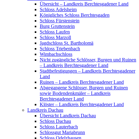
Übersicht – Landkreis Berchtesgadener Land
Schloss Adelsheim
Königliches Schloss Berchtesgaden
Schloss Fürstenstein
Burg Gruttenstein
Schloss Laufen
Schloss Marzoll
Jagdschloss St. Bartholomä
Schloss Triebenbach
Wimbachschloss
Nicht zugängliche Schlösser, Burgen und Ruinen
– Landkreis Berchtesgadener Land
Stadtbefestigungen – Landkreis Berchtesgadener
Land
Ruinen – Landkreis Berchtesgadener Land
Abgegangene Schlösser, Burgen und Ruinen
sowie Bodendenkmäler – Landkreis
Berchtesgadener Land
Klöster – Landkreis Berchtesgadener Land
Landkreis Dachau
Übersicht Landkreis Dachau
Schloss Dachau
Schloss Lauterbach
Schlossgut Mariabrunn
Schloss Odelzhausen