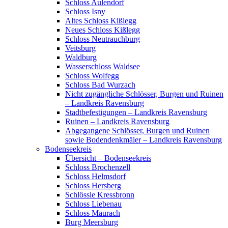
Schloss Aulendorf
Schloss Isny
Altes Schloss Kißlegg
Neues Schloss Kißlegg
Schloss Neutrauchburg
Veitsburg
Waldburg
Wasserschloss Waldsee
Schloss Wolfegg
Schloss Bad Wurzach
Nicht zugängliche Schlösser, Burgen und Ruinen
– Landkreis Ravensburg
Stadtbefestigungen – Landkreis Ravensburg
Ruinen – Landkreis Ravensburg
Abgegangene Schlösser, Burgen und Ruinen
sowie Bodendenkmäler – Landkreis Ravensburg
Bodenseekreis
Übersicht – Bodenseekreis
Schloss Brochenzell
Schloss Helmsdorf
Schloss Hersberg
Schlössle Kressbronn
Schloss Liebenau
Schloss Maurach
Burg Meersburg