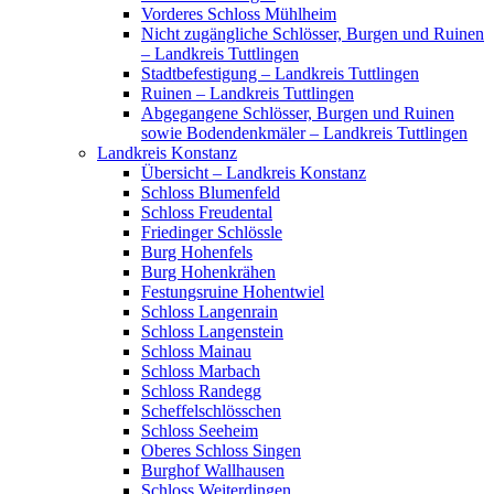
Vorderes Schloss Mühlheim
Nicht zugängliche Schlösser, Burgen und Ruinen
– Landkreis Tuttlingen
Stadtbefestigung – Landkreis Tuttlingen
Ruinen – Landkreis Tuttlingen
Abgegangene Schlösser, Burgen und Ruinen
sowie Bodendenkmäler – Landkreis Tuttlingen
Landkreis Konstanz
Übersicht – Landkreis Konstanz
Schloss Blumenfeld
Schloss Freudental
Friedinger Schlössle
Burg Hohenfels
Burg Hohenkrähen
Festungsruine Hohentwiel
Schloss Langenrain
Schloss Langenstein
Schloss Mainau
Schloss Marbach
Schloss Randegg
Scheffelschlösschen
Schloss Seeheim
Oberes Schloss Singen
Burghof Wallhausen
Schloss Weiterdingen