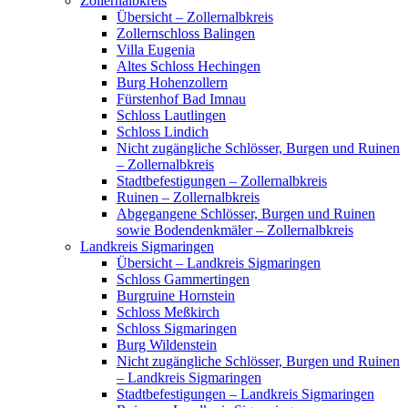
Zollernalbkreis
Übersicht – Zollernalbkreis
Zollernschloss Balingen
Villa Eugenia
Altes Schloss Hechingen
Burg Hohenzollern
Fürstenhof Bad Imnau
Schloss Lautlingen
Schloss Lindich
Nicht zugängliche Schlösser, Burgen und Ruinen
– Zollernalbkreis
Stadtbefestigungen – Zollernalbkreis
Ruinen – Zollernalbkreis
Abgegangene Schlösser, Burgen und Ruinen
sowie Bodendenkmäler – Zollernalbkreis
Landkreis Sigmaringen
Übersicht – Landkreis Sigmaringen
Schloss Gammertingen
Burgruine Hornstein
Schloss Meßkirch
Schloss Sigmaringen
Burg Wildenstein
Nicht zugängliche Schlösser, Burgen und Ruinen
– Landkreis Sigmaringen
Stadtbefestigungen – Landkreis Sigmaringen