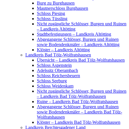
Burg zu Burghausen
Mautnerschloss Burghausen
Schloss Piesing
Schloss Tüssling
Nicht zugängliche Schlösser, Burgen und Ruinen
– Landkreis Altötting
Stadtbefestigungen – Landkreis Altötting
Abgegangene Schlösser, Burgen und Ruinen
sowie Bodendenkmäler – Landkreis Altötting
Klöster – Landkreis Altötting
Landkreis Bad Tölz-Wolfratshausen
Übersicht – Landkreis Bad Tölz-Wolfratshausen
Schloss Aspenstein
Adelssitz Oberambach
Schloss Reichersbeuern
Schloss Seeburg
Schloss Weidenkam
Nicht zugängliche Schlösser, Burgen und Ruinen
– Landkreis Bad Tölz-Wolfratshausen
Ruine – Landkreis Bad Tölz-Wolfratshausen
Abgegangene Schlösser, Burgen und Ruinen
sowie Bodendenkmäler – Landkreis Bad Tölz-
Wolfratshausen
Klöster – Landkreis Bad Tölz-Wolfratshausen
Landkreis Berchtesgadener Land