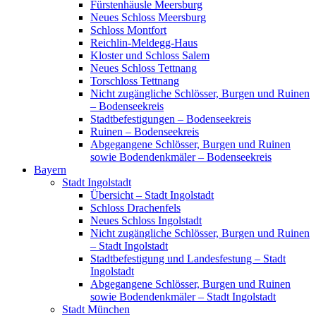
Fürstenhäusle Meersburg
Neues Schloss Meersburg
Schloss Montfort
Reichlin-Meldegg-Haus
Kloster und Schloss Salem
Neues Schloss Tettnang
Torschloss Tettnang
Nicht zugängliche Schlösser, Burgen und Ruinen
– Bodenseekreis
Stadtbefestigungen – Bodenseekreis
Ruinen – Bodenseekreis
Abgegangene Schlösser, Burgen und Ruinen
sowie Bodendenkmäler – Bodenseekreis
Bayern
Stadt Ingolstadt
Übersicht – Stadt Ingolstadt
Schloss Drachenfels
Neues Schloss Ingolstadt
Nicht zugängliche Schlösser, Burgen und Ruinen
– Stadt Ingolstadt
Stadtbefestigung und Landesfestung – Stadt
Ingolstadt
Abgegangene Schlösser, Burgen und Ruinen
sowie Bodendenkmäler – Stadt Ingolstadt
Stadt München