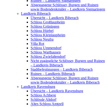
Ruinen – Landkreis Sigmaringen
Abgegangene Schlösser, Burgen und Ruinen
sowie Bodendenkmäler – Landkreis Sigmaringen
Landkreis Biberach
Übersicht – Landkreis Biberach
Schloss Großlaupheim
Schloss Grüningen
Schloss Hürbel
Schloss Kleinlaupheim
Schloss Neufra
Villa Rot
Schloss Ummendorf
Schloss Warthausen
Schloss Zwiefaltendorf
Nicht zugängliche Schlösser, Burgen und Ruinen
– Landkreis Biberach
Stadtbefestigungen – Landkreis Biberach
Ruinen – Landkreis Biberach
Abgegangene Schlösser, Burgen und Ruinen
sowie Bodendenkmäler – Landkreis Biberach
Landkreis Ravensburg
Übersicht – Landkreis Ravensburg
Schloss Achberg
Schlössle Altdorf
Altes Schloss Amtzell