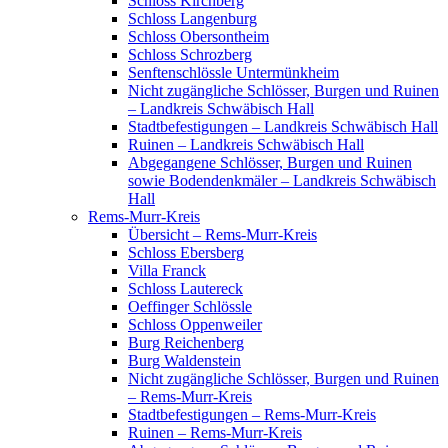
Schloss Kirchberg
Schloss Langenburg
Schloss Obersontheim
Schloss Schrozberg
Senftenschlössle Untermünkheim
Nicht zugängliche Schlösser, Burgen und Ruinen
– Landkreis Schwäbisch Hall
Stadtbefestigungen – Landkreis Schwäbisch Hall
Ruinen – Landkreis Schwäbisch Hall
Abgegangene Schlösser, Burgen und Ruinen
sowie Bodendenkmäler – Landkreis Schwäbisch
Hall
Rems-Murr-Kreis
Übersicht – Rems-Murr-Kreis
Schloss Ebersberg
Villa Franck
Schloss Lautereck
Oeffinger Schlössle
Schloss Oppenweiler
Burg Reichenberg
Burg Waldenstein
Nicht zugängliche Schlösser, Burgen und Ruinen
– Rems-Murr-Kreis
Stadtbefestigungen – Rems-Murr-Kreis
Ruinen – Rems-Murr-Kreis