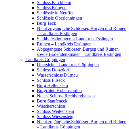
Schloss Kirchheim
Schloss Köngen
Schlössle in Neuffen
Schlössle Oberlenningen
Burg Teck
Nicht zugängliche Schlösser, Burgen und Ruinen
– Landkreis Esslingen
Stadtbefestigungen – Landkreis Esslingen
Ruinen – Landkreis Esslingen
Abgegangene Schlösser, Burgen und Ruinen
sowie Bodendenkmäler – Landkreis Esslingen
Landkreis Göppingen
Übersicht – Landkreis Göppingen
Schloss Donzdorf
Wasserschloss Dürnau
Schloss Filseck
Burg Helfenstein
Burgruine Hohenstaufen
Neues Schloss Rechberghausen
Burg Staufeneck
Wäscherschloss
Schloss Weißenstein
Schloss Wiesensteig
Nicht zugängliche Schlösser, Burgen und Ruinen
– Landkreis Göppingen