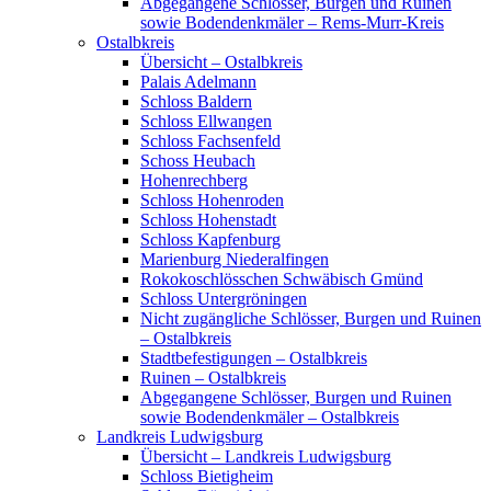
Abgegangene Schlösser, Burgen und Ruinen
sowie Bodendenkmäler – Rems-Murr-Kreis
Ostalbkreis
Übersicht – Ostalbkreis
Palais Adelmann
Schloss Baldern
Schloss Ellwangen
Schloss Fachsenfeld
Schoss Heubach
Hohenrechberg
Schloss Hohenroden
Schloss Hohenstadt
Schloss Kapfenburg
Marienburg Niederalfingen
Rokokoschlösschen Schwäbisch Gmünd
Schloss Untergröningen
Nicht zugängliche Schlösser, Burgen und Ruinen
– Ostalbkreis
Stadtbefestigungen – Ostalbkreis
Ruinen – Ostalbkreis
Abgegangene Schlösser, Burgen und Ruinen
sowie Bodendenkmäler – Ostalbkreis
Landkreis Ludwigsburg
Übersicht – Landkreis Ludwigsburg
Schloss Bietigheim