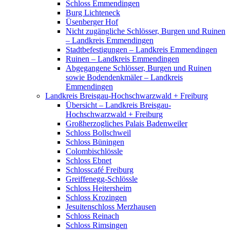
Schloss Emmendingen
Burg Lichteneck
Üsenberger Hof
Nicht zugängliche Schlösser, Burgen und Ruinen
– Landkreis Emmendingen
Stadtbefestigungen – Landkreis Emmendingen
Ruinen – Landkreis Emmendingen
Abgegangene Schlösser, Burgen und Ruinen
sowie Bodendenkmäler – Landkreis
Emmendingen
Landkreis Breisgau-Hochschwarzwald + Freiburg
Übersicht – Landkreis Breisgau-
Hochschwarzwald + Freiburg
Großherzogliches Palais Badenweiler
Schloss Bollschweil
Schloss Büningen
Colombischlössle
Schloss Ebnet
Schlosscafé Freiburg
Greiffenegg-Schlössle
Schloss Heitersheim
Schloss Krozingen
Jesuitenschloss Merzhausen
Schloss Reinach
Schloss Rimsingen