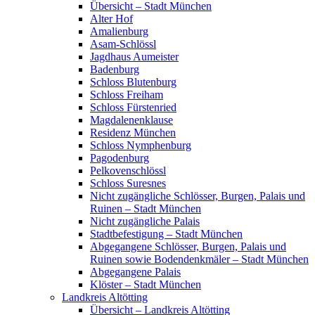
Übersicht – Stadt München
Alter Hof
Amalienburg
Asam-Schlössl
Jagdhaus Aumeister
Badenburg
Schloss Blutenburg
Schloss Freiham
Schloss Fürstenried
Magdalenenklause
Residenz München
Schloss Nymphenburg
Pagodenburg
Pelkovenschlössl
Schloss Suresnes
Nicht zugängliche Schlösser, Burgen, Palais und
Ruinen – Stadt München
Nicht zugängliche Palais
Stadtbefestigung – Stadt München
Abgegangene Schlösser, Burgen, Palais und
Ruinen sowie Bodendenkmäler – Stadt München
Abgegangene Palais
Klöster – Stadt München
Landkreis Altötting
Übersicht – Landkreis Altötting