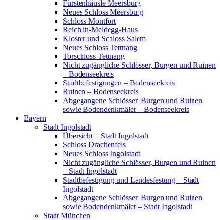
Fürstenhäusle Meersburg
Neues Schloss Meersburg
Schloss Montfort
Reichlin-Meldegg-Haus
Kloster und Schloss Salem
Neues Schloss Tettnang
Torschloss Tettnang
Nicht zugängliche Schlösser, Burgen und Ruinen
– Bodenseekreis
Stadtbefestigungen – Bodenseekreis
Ruinen – Bodenseekreis
Abgegangene Schlösser, Burgen und Ruinen
sowie Bodendenkmäler – Bodenseekreis
Bayern
Stadt Ingolstadt
Übersicht – Stadt Ingolstadt
Schloss Drachenfels
Neues Schloss Ingolstadt
Nicht zugängliche Schlösser, Burgen und Ruinen
– Stadt Ingolstadt
Stadtbefestigung und Landesfestung – Stadt
Ingolstadt
Abgegangene Schlösser, Burgen und Ruinen
sowie Bodendenkmäler – Stadt Ingolstadt
Stadt München