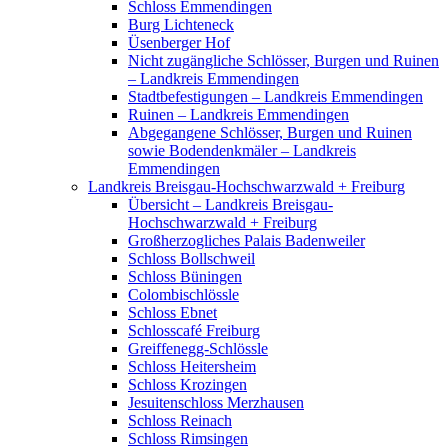
Schloss Emmendingen
Burg Lichteneck
Üsenberger Hof
Nicht zugängliche Schlösser, Burgen und Ruinen
– Landkreis Emmendingen
Stadtbefestigungen – Landkreis Emmendingen
Ruinen – Landkreis Emmendingen
Abgegangene Schlösser, Burgen und Ruinen
sowie Bodendenkmäler – Landkreis
Emmendingen
Landkreis Breisgau-Hochschwarzwald + Freiburg
Übersicht – Landkreis Breisgau-
Hochschwarzwald + Freiburg
Großherzogliches Palais Badenweiler
Schloss Bollschweil
Schloss Büningen
Colombischlössle
Schloss Ebnet
Schlosscafé Freiburg
Greiffenegg-Schlössle
Schloss Heitersheim
Schloss Krozingen
Jesuitenschloss Merzhausen
Schloss Reinach
Schloss Rimsingen