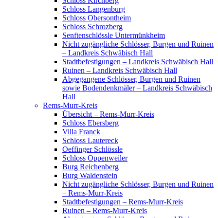
Schloss Kirchberg
Schloss Langenburg
Schloss Obersontheim
Schloss Schrozberg
Senftenschlössle Untermünkheim
Nicht zugängliche Schlösser, Burgen und Ruinen
– Landkreis Schwäbisch Hall
Stadtbefestigungen – Landkreis Schwäbisch Hall
Ruinen – Landkreis Schwäbisch Hall
Abgegangene Schlösser, Burgen und Ruinen
sowie Bodendenkmäler – Landkreis Schwäbisch
Hall
Rems-Murr-Kreis
Übersicht – Rems-Murr-Kreis
Schloss Ebersberg
Villa Franck
Schloss Lautereck
Oeffinger Schlössle
Schloss Oppenweiler
Burg Reichenberg
Burg Waldenstein
Nicht zugängliche Schlösser, Burgen und Ruinen
– Rems-Murr-Kreis
Stadtbefestigungen – Rems-Murr-Kreis
Ruinen – Rems-Murr-Kreis