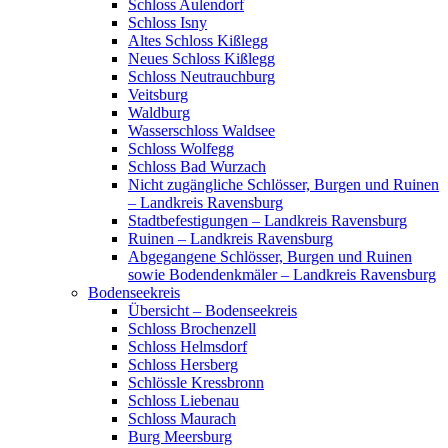
Schloss Aulendorf
Schloss Isny
Altes Schloss Kißlegg
Neues Schloss Kißlegg
Schloss Neutrauchburg
Veitsburg
Waldburg
Wasserschloss Waldsee
Schloss Wolfegg
Schloss Bad Wurzach
Nicht zugängliche Schlösser, Burgen und Ruinen
– Landkreis Ravensburg
Stadtbefestigungen – Landkreis Ravensburg
Ruinen – Landkreis Ravensburg
Abgegangene Schlösser, Burgen und Ruinen
sowie Bodendenkmäler – Landkreis Ravensburg
Bodenseekreis
Übersicht – Bodenseekreis
Schloss Brochenzell
Schloss Helmsdorf
Schloss Hersberg
Schlössle Kressbronn
Schloss Liebenau
Schloss Maurach
Burg Meersburg