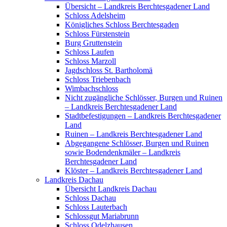
Übersicht – Landkreis Berchtesgadener Land
Schloss Adelsheim
Königliches Schloss Berchtesgaden
Schloss Fürstenstein
Burg Gruttenstein
Schloss Laufen
Schloss Marzoll
Jagdschloss St. Bartholomä
Schloss Triebenbach
Wimbachschloss
Nicht zugängliche Schlösser, Burgen und Ruinen
– Landkreis Berchtesgadener Land
Stadtbefestigungen – Landkreis Berchtesgadener
Land
Ruinen – Landkreis Berchtesgadener Land
Abgegangene Schlösser, Burgen und Ruinen
sowie Bodendenkmäler – Landkreis
Berchtesgadener Land
Klöster – Landkreis Berchtesgadener Land
Landkreis Dachau
Übersicht Landkreis Dachau
Schloss Dachau
Schloss Lauterbach
Schlossgut Mariabrunn
Schloss Odelzhausen