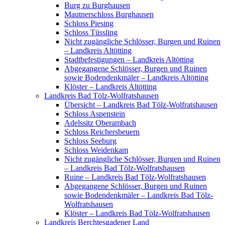
Burg zu Burghausen
Mautnerschloss Burghausen
Schloss Piesing
Schloss Tüssling
Nicht zugängliche Schlösser, Burgen und Ruinen
– Landkreis Altötting
Stadtbefestigungen – Landkreis Altötting
Abgegangene Schlösser, Burgen und Ruinen
sowie Bodendenkmäler – Landkreis Altötting
Klöster – Landkreis Altötting
Landkreis Bad Tölz-Wolfratshausen
Übersicht – Landkreis Bad Tölz-Wolfratshausen
Schloss Aspenstein
Adelssitz Oberambach
Schloss Reichersbeuern
Schloss Seeburg
Schloss Weidenkam
Nicht zugängliche Schlösser, Burgen und Ruinen
– Landkreis Bad Tölz-Wolfratshausen
Ruine – Landkreis Bad Tölz-Wolfratshausen
Abgegangene Schlösser, Burgen und Ruinen
sowie Bodendenkmäler – Landkreis Bad Tölz-
Wolfratshausen
Klöster – Landkreis Bad Tölz-Wolfratshausen
Landkreis Berchtesgadener Land