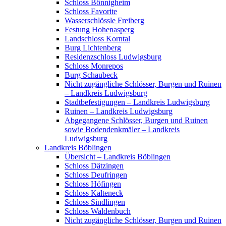
Schloss Bönnigheim
Schloss Favorite
Wasserschlössle Freiberg
Festung Hohenasperg
Landschloss Korntal
Burg Lichtenberg
Residenzschloss Ludwigsburg
Schloss Monrepos
Burg Schaubeck
Nicht zugängliche Schlösser, Burgen und Ruinen
– Landkreis Ludwigsburg
Stadtbefestigungen – Landkreis Ludwigsburg
Ruinen – Landkreis Ludwigsburg
Abgegangene Schlösser, Burgen und Ruinen
sowie Bodendenkmäler – Landkreis
Ludwigsburg
Landkreis Böblingen
Übersicht – Landkreis Böblingen
Schloss Dätzingen
Schloss Deufringen
Schloss Höfingen
Schloss Kalteneck
Schloss Sindlingen
Schloss Waldenbuch
Nicht zugängliche Schlösser, Burgen und Ruinen