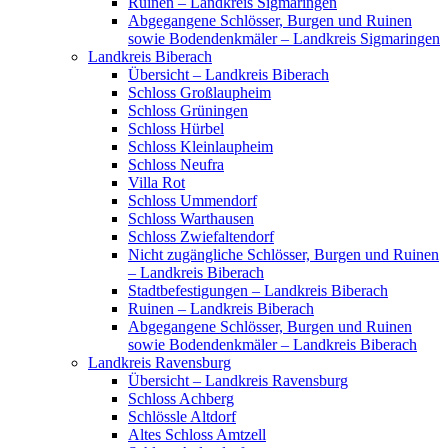
Ruinen – Landkreis Sigmaringen
Abgegangene Schlösser, Burgen und Ruinen
sowie Bodendenkmäler – Landkreis Sigmaringen
Landkreis Biberach
Übersicht – Landkreis Biberach
Schloss Großlaupheim
Schloss Grüningen
Schloss Hürbel
Schloss Kleinlaupheim
Schloss Neufra
Villa Rot
Schloss Ummendorf
Schloss Warthausen
Schloss Zwiefaltendorf
Nicht zugängliche Schlösser, Burgen und Ruinen
– Landkreis Biberach
Stadtbefestigungen – Landkreis Biberach
Ruinen – Landkreis Biberach
Abgegangene Schlösser, Burgen und Ruinen
sowie Bodendenkmäler – Landkreis Biberach
Landkreis Ravensburg
Übersicht – Landkreis Ravensburg
Schloss Achberg
Schlössle Altdorf
Altes Schloss Amtzell