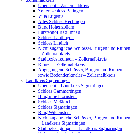
Zollernalbkreis
Übersicht – Zollernalbkreis
Zollernschloss Balingen
Villa Eugenia
Altes Schloss Hechingen
Burg Hohenzollern
Fürstenhof Bad Imnau
Schloss Lautlingen
Schloss Lindich
Nicht zugängliche Schlösser, Burgen und Ruinen
– Zollernalbkreis
Stadtbefestigungen – Zollernalbkreis
Ruinen – Zollernalbkreis
Abgegangene Schlösser, Burgen und Ruinen
sowie Bodendenkmäler – Zollernalbkreis
Landkreis Sigmaringen
Übersicht – Landkreis Sigmaringen
Schloss Gammertingen
Burgruine Hornstein
Schloss Meßkirch
Schloss Sigmaringen
Burg Wildenstein
Nicht zugängliche Schlösser, Burgen und Ruinen
– Landkreis Sigmaringen
Stadtbefestigungen – Landkreis Sigmaringen