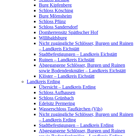
Burg Kipfenberg
Schloss Kösching
Burg Mörnsheim
Schloss Pfünz
Schloss Sandersdorf
Domherrensitz Späthscher Hof
Willibaldsburg
Nicht zugängliche Schlösser, Burgen und Ruinen
– Landkreis Eichstätt
Stadtbefestigungen – Landkreis Eichstätt
Ruinen – Landkreis Eichstätt
Abgegangene Schlösser, Burgen und Ruinen
sowie Bodendenkmäler – Landkreis Eichstätt
Klöster – Landkreis Eichstätt
Landkreis Erding
Übersicht – Landkreis Erding
Schloss Aufhausen
Schloss Grünbach
Edelsitz Permering
Wasserschloss Taufkirchen (Vils)
Nicht zugängliche Schlösser, Burgen und Ruinen
– Landkreis Erding
Stadtbefestigungen – Landkreis Erding
Abgegangene Schlösser, Burgen und Ruinen