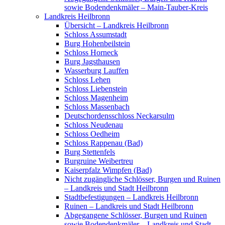
sowie Bodendenkmäler – Main-Tauber-Kreis
Landkreis Heilbronn
Übersicht – Landkreis Heilbronn
Schloss Assumstadt
Burg Hohenbeilstein
Schloss Horneck
Burg Jagsthausen
Wasserburg Lauffen
Schloss Lehen
Schloss Liebenstein
Schloss Magenheim
Schloss Massenbach
Deutschordensschloss Neckarsulm
Schloss Neudenau
Schloss Oedheim
Schloss Rappenau (Bad)
Burg Stettenfels
Burgruine Weibertreu
Kaiserpfalz Wimpfen (Bad)
Nicht zugängliche Schlösser, Burgen und Ruinen
– Landkreis und Stadt Heilbronn
Stadtbefestigungen – Landkreis Heilbronn
Ruinen – Landkreis und Stadt Heilbronn
Abgegangene Schlösser, Burgen und Ruinen
sowie Bodendenkmäler – Landkreis und Stadt