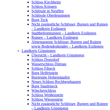
Schloss Kirchheim
Schloss Köngen
Schlössle in Neuffen
Schlössle Oberlenningen
Burg Teck
Nicht zugängliche Schlösser, Burgen und Ruinen
– Landkreis Esslingen
Stadtbefestigungen – Landkreis Esslingen
Ruinen – Landkreis Esslingen
Abgegangene Schlösser, Burgen und Ruinen
sowie Bodendenkmäler – Landkreis Esslingen
Landkreis Göppingen
Übersicht – Landkreis Göppingen
Schloss Donzdorf
Wasserschloss Dürnau
Schloss Filseck
Burg Helfenstein
Burgruine Hohenstaufen
Neues Schloss Rechberghausen
Burg Staufeneck
Wäscherschloss
Schloss Weißenstein
Schloss Wiesensteig
Nicht zugängliche Schlösser, Burgen und Ruinen
– Landkreis Göppingen