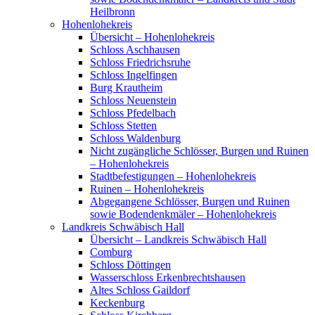
Heilbronn
Hohenlohekreis
Übersicht – Hohenlohekreis
Schloss Aschhausen
Schloss Friedrichsruhe
Schloss Ingelfingen
Burg Krautheim
Schloss Neuenstein
Schloss Pfedelbach
Schloss Stetten
Schloss Waldenburg
Nicht zugängliche Schlösser, Burgen und Ruinen
– Hohenlohekreis
Stadtbefestigungen – Hohenlohekreis
Ruinen – Hohenlohekreis
Abgegangene Schlösser, Burgen und Ruinen
sowie Bodendenkmäler – Hohenlohekreis
Landkreis Schwäbisch Hall
Übersicht – Landkreis Schwäbisch Hall
Comburg
Schloss Döttingen
Wasserschloss Erkenbrechtshausen
Altes Schloss Gaildorf
Keckenburg