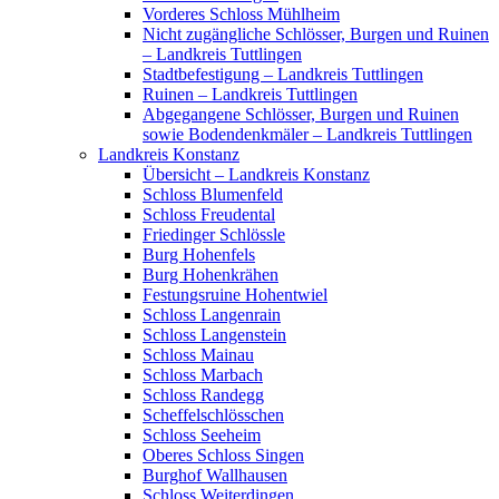
Vorderes Schloss Mühlheim
Nicht zugängliche Schlösser, Burgen und Ruinen
– Landkreis Tuttlingen
Stadtbefestigung – Landkreis Tuttlingen
Ruinen – Landkreis Tuttlingen
Abgegangene Schlösser, Burgen und Ruinen
sowie Bodendenkmäler – Landkreis Tuttlingen
Landkreis Konstanz
Übersicht – Landkreis Konstanz
Schloss Blumenfeld
Schloss Freudental
Friedinger Schlössle
Burg Hohenfels
Burg Hohenkrähen
Festungsruine Hohentwiel
Schloss Langenrain
Schloss Langenstein
Schloss Mainau
Schloss Marbach
Schloss Randegg
Scheffelschlösschen
Schloss Seeheim
Oberes Schloss Singen
Burghof Wallhausen
Schloss Weiterdingen