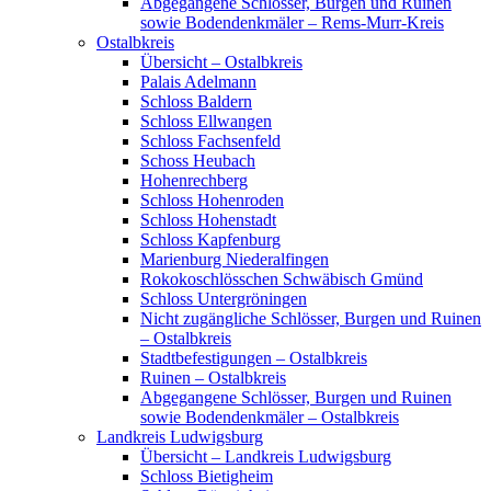
Abgegangene Schlösser, Burgen und Ruinen
sowie Bodendenkmäler – Rems-Murr-Kreis
Ostalbkreis
Übersicht – Ostalbkreis
Palais Adelmann
Schloss Baldern
Schloss Ellwangen
Schloss Fachsenfeld
Schoss Heubach
Hohenrechberg
Schloss Hohenroden
Schloss Hohenstadt
Schloss Kapfenburg
Marienburg Niederalfingen
Rokokoschlösschen Schwäbisch Gmünd
Schloss Untergröningen
Nicht zugängliche Schlösser, Burgen und Ruinen
– Ostalbkreis
Stadtbefestigungen – Ostalbkreis
Ruinen – Ostalbkreis
Abgegangene Schlösser, Burgen und Ruinen
sowie Bodendenkmäler – Ostalbkreis
Landkreis Ludwigsburg
Übersicht – Landkreis Ludwigsburg
Schloss Bietigheim