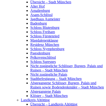
Übersicht – Stadt München
Alter Hof
Amalienburg
Asam-Schlössl
Jagdhaus Aumeister
Badenburg
Schloss Blutenburg
Schloss Freiham
Schloss Fürstenried
Magdalenenklause
Residenz München
Schloss Nymphenburg
Pagodenburg
Pelkovenschlössl
Schloss Suresnes
Nicht zugängliche Schlösser, Burgen, Palais und
Ruinen – Stadt München
Nicht zugängliche Palais
Stadtbefestigung – Stadt München
Abgegangene Schlösser, Burgen, Palais und
Ruinen sowie Bodendenkmäler – Stadt München
Abgegangene Palais
Klöster – Stadt München
Landkreis Altötting
Übersicht – Landkreis Altötting