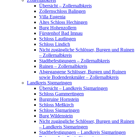
Zollernalbkreis
Übersicht – Zollernalbkreis
Zollernschloss Balingen
Villa Eugenia
Altes Schloss Hechingen
Burg Hohenzollern
Fürstenhof Bad Imnau
Schloss Lautlingen
Schloss Lindich
Nicht zugängliche Schlösser, Burgen und Ruinen
– Zollernalbkreis
Stadtbefestigungen – Zollernalbkreis
Ruinen – Zollernalbkreis
Abgegangene Schlösser, Burgen und Ruinen
sowie Bodendenkmäler – Zollernalbkreis
Landkreis Sigmaringen
Übersicht – Landkreis Sigmaringen
Schloss Gammertingen
Burgruine Hornstein
Schloss Meßkirch
Schloss Sigmaringen
Burg Wildenstein
Nicht zugängliche Schlösser, Burgen und Ruinen
– Landkreis Sigmaringen
Stadtbefestigungen – Landkreis Sigmaringen