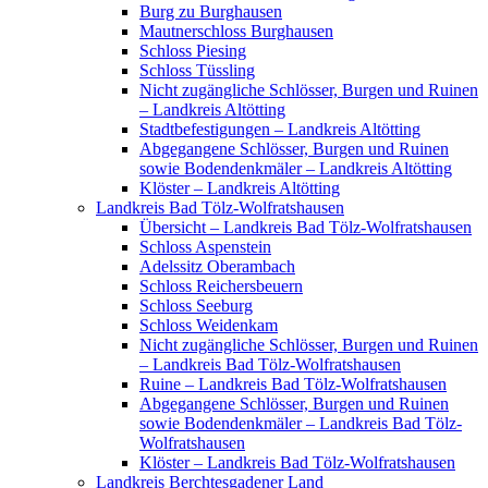
Burg zu Burghausen
Mautnerschloss Burghausen
Schloss Piesing
Schloss Tüssling
Nicht zugängliche Schlösser, Burgen und Ruinen
– Landkreis Altötting
Stadtbefestigungen – Landkreis Altötting
Abgegangene Schlösser, Burgen und Ruinen
sowie Bodendenkmäler – Landkreis Altötting
Klöster – Landkreis Altötting
Landkreis Bad Tölz-Wolfratshausen
Übersicht – Landkreis Bad Tölz-Wolfratshausen
Schloss Aspenstein
Adelssitz Oberambach
Schloss Reichersbeuern
Schloss Seeburg
Schloss Weidenkam
Nicht zugängliche Schlösser, Burgen und Ruinen
– Landkreis Bad Tölz-Wolfratshausen
Ruine – Landkreis Bad Tölz-Wolfratshausen
Abgegangene Schlösser, Burgen und Ruinen
sowie Bodendenkmäler – Landkreis Bad Tölz-
Wolfratshausen
Klöster – Landkreis Bad Tölz-Wolfratshausen
Landkreis Berchtesgadener Land