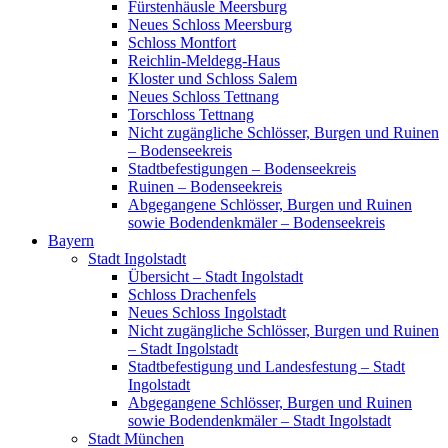
Fürstenhäusle Meersburg
Neues Schloss Meersburg
Schloss Montfort
Reichlin-Meldegg-Haus
Kloster und Schloss Salem
Neues Schloss Tettnang
Torschloss Tettnang
Nicht zugängliche Schlösser, Burgen und Ruinen
– Bodenseekreis
Stadtbefestigungen – Bodenseekreis
Ruinen – Bodenseekreis
Abgegangene Schlösser, Burgen und Ruinen
sowie Bodendenkmäler – Bodenseekreis
Bayern
Stadt Ingolstadt
Übersicht – Stadt Ingolstadt
Schloss Drachenfels
Neues Schloss Ingolstadt
Nicht zugängliche Schlösser, Burgen und Ruinen
– Stadt Ingolstadt
Stadtbefestigung und Landesfestung – Stadt
Ingolstadt
Abgegangene Schlösser, Burgen und Ruinen
sowie Bodendenkmäler – Stadt Ingolstadt
Stadt München