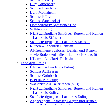
Burg Kipfenberg
Schloss Kösching
Burg Mörnsheim
Schloss Pfünz
Schloss Sandersdorf
Domherrensitz Späthscher Hof
Willibaldsburg
Nicht zugängliche Schlösser, Burgen und Ruinen
– Landkreis Eichstätt
Stadtbefestigungen – Landkreis Eichstätt
Ruinen – Landkreis Eichstätt
Abgegangene Schlösser, Burgen und Ruinen
sowie Bodendenkmäler – Landkreis Eichstätt
Klöster – Landkreis Eichstätt
Landkreis Erding
Übersicht – Landkreis Erding
Schloss Aufhausen
Schloss Grünbach
Edelsitz Permering
Wasserschloss Taufkirchen (Vils)
Nicht zugängliche Schlösser, Burgen und Ruinen
– Landkreis Erding
Stadtbefestigungen – Landkreis Erding
Abgegangene Schlösser, Burgen und Ruinen