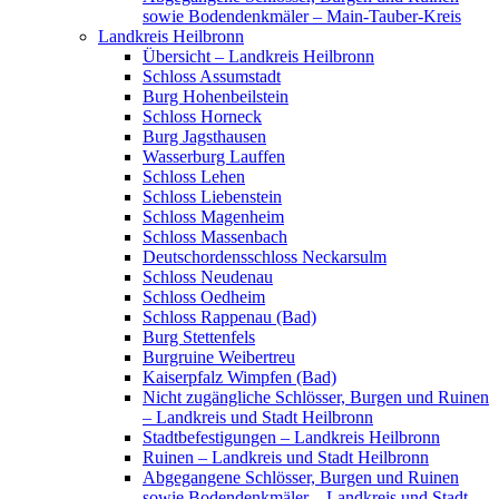
sowie Bodendenkmäler – Main-Tauber-Kreis
Landkreis Heilbronn
Übersicht – Landkreis Heilbronn
Schloss Assumstadt
Burg Hohenbeilstein
Schloss Horneck
Burg Jagsthausen
Wasserburg Lauffen
Schloss Lehen
Schloss Liebenstein
Schloss Magenheim
Schloss Massenbach
Deutschordensschloss Neckarsulm
Schloss Neudenau
Schloss Oedheim
Schloss Rappenau (Bad)
Burg Stettenfels
Burgruine Weibertreu
Kaiserpfalz Wimpfen (Bad)
Nicht zugängliche Schlösser, Burgen und Ruinen
– Landkreis und Stadt Heilbronn
Stadtbefestigungen – Landkreis Heilbronn
Ruinen – Landkreis und Stadt Heilbronn
Abgegangene Schlösser, Burgen und Ruinen
sowie Bodendenkmäler – Landkreis und Stadt