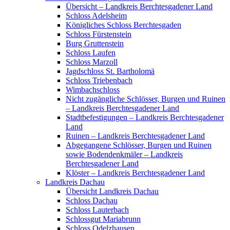
Übersicht – Landkreis Berchtesgadener Land
Schloss Adelsheim
Königliches Schloss Berchtesgaden
Schloss Fürstenstein
Burg Gruttenstein
Schloss Laufen
Schloss Marzoll
Jagdschloss St. Bartholomä
Schloss Triebenbach
Wimbachschloss
Nicht zugängliche Schlösser, Burgen und Ruinen
– Landkreis Berchtesgadener Land
Stadtbefestigungen – Landkreis Berchtesgadener
Land
Ruinen – Landkreis Berchtesgadener Land
Abgegangene Schlösser, Burgen und Ruinen
sowie Bodendenkmäler – Landkreis
Berchtesgadener Land
Klöster – Landkreis Berchtesgadener Land
Landkreis Dachau
Übersicht Landkreis Dachau
Schloss Dachau
Schloss Lauterbach
Schlossgut Mariabrunn
Schloss Odelzhausen