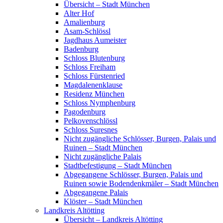
Übersicht – Stadt München
Alter Hof
Amalienburg
Asam-Schlössl
Jagdhaus Aumeister
Badenburg
Schloss Blutenburg
Schloss Freiham
Schloss Fürstenried
Magdalenenklause
Residenz München
Schloss Nymphenburg
Pagodenburg
Pelkovenschlössl
Schloss Suresnes
Nicht zugängliche Schlösser, Burgen, Palais und
Ruinen – Stadt München
Nicht zugängliche Palais
Stadtbefestigung – Stadt München
Abgegangene Schlösser, Burgen, Palais und
Ruinen sowie Bodendenkmäler – Stadt München
Abgegangene Palais
Klöster – Stadt München
Landkreis Altötting
Übersicht – Landkreis Altötting