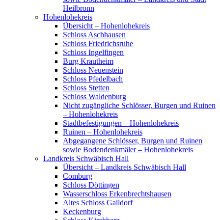
Heilbronn
Hohenlohekreis
Übersicht – Hohenlohekreis
Schloss Aschhausen
Schloss Friedrichsruhe
Schloss Ingelfingen
Burg Krautheim
Schloss Neuenstein
Schloss Pfedelbach
Schloss Stetten
Schloss Waldenburg
Nicht zugängliche Schlösser, Burgen und Ruinen
– Hohenlohekreis
Stadtbefestigungen – Hohenlohekreis
Ruinen – Hohenlohekreis
Abgegangene Schlösser, Burgen und Ruinen
sowie Bodendenkmäler – Hohenlohekreis
Landkreis Schwäbisch Hall
Übersicht – Landkreis Schwäbisch Hall
Comburg
Schloss Döttingen
Wasserschloss Erkenbrechtshausen
Altes Schloss Gaildorf
Keckenburg