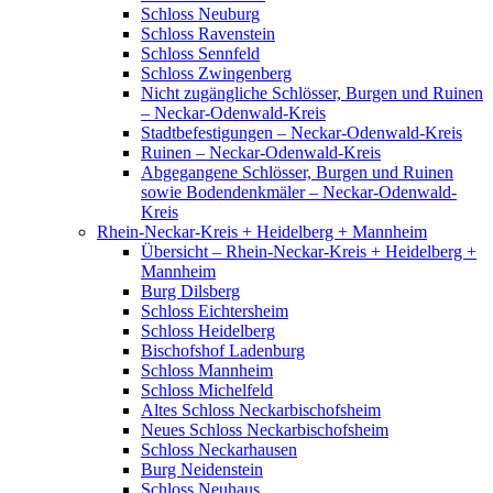
Schloss Neuburg
Schloss Ravenstein
Schloss Sennfeld
Schloss Zwingenberg
Nicht zugängliche Schlösser, Burgen und Ruinen
– Neckar-Odenwald-Kreis
Stadtbefestigungen – Neckar-Odenwald-Kreis
Ruinen – Neckar-Odenwald-Kreis
Abgegangene Schlösser, Burgen und Ruinen
sowie Bodendenkmäler – Neckar-Odenwald-
Kreis
Rhein-Neckar-Kreis + Heidelberg + Mannheim
Übersicht – Rhein-Neckar-Kreis + Heidelberg +
Mannheim
Burg Dilsberg
Schloss Eichtersheim
Schloss Heidelberg
Bischofshof Ladenburg
Schloss Mannheim
Schloss Michelfeld
Altes Schloss Neckarbischofsheim
Neues Schloss Neckarbischofsheim
Schloss Neckarhausen
Burg Neidenstein
Schloss Neuhaus