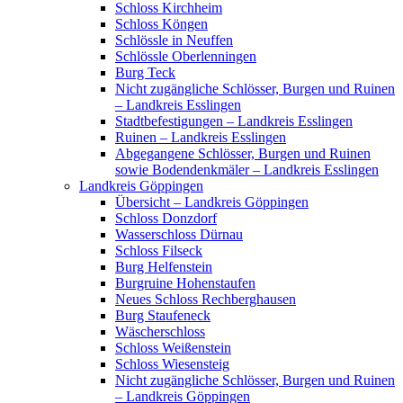
Schloss Kirchheim
Schloss Köngen
Schlössle in Neuffen
Schlössle Oberlenningen
Burg Teck
Nicht zugängliche Schlösser, Burgen und Ruinen
– Landkreis Esslingen
Stadtbefestigungen – Landkreis Esslingen
Ruinen – Landkreis Esslingen
Abgegangene Schlösser, Burgen und Ruinen
sowie Bodendenkmäler – Landkreis Esslingen
Landkreis Göppingen
Übersicht – Landkreis Göppingen
Schloss Donzdorf
Wasserschloss Dürnau
Schloss Filseck
Burg Helfenstein
Burgruine Hohenstaufen
Neues Schloss Rechberghausen
Burg Staufeneck
Wäscherschloss
Schloss Weißenstein
Schloss Wiesensteig
Nicht zugängliche Schlösser, Burgen und Ruinen
– Landkreis Göppingen