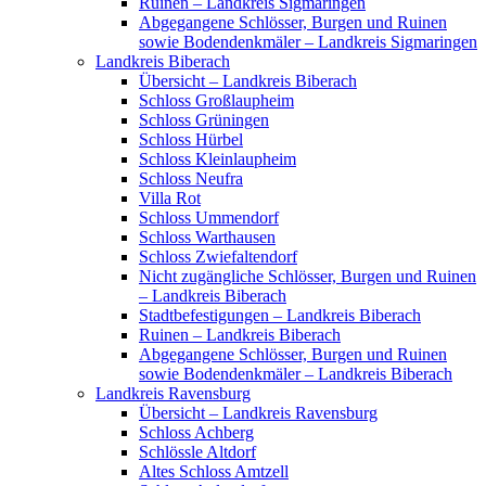
Ruinen – Landkreis Sigmaringen
Abgegangene Schlösser, Burgen und Ruinen
sowie Bodendenkmäler – Landkreis Sigmaringen
Landkreis Biberach
Übersicht – Landkreis Biberach
Schloss Großlaupheim
Schloss Grüningen
Schloss Hürbel
Schloss Kleinlaupheim
Schloss Neufra
Villa Rot
Schloss Ummendorf
Schloss Warthausen
Schloss Zwiefaltendorf
Nicht zugängliche Schlösser, Burgen und Ruinen
– Landkreis Biberach
Stadtbefestigungen – Landkreis Biberach
Ruinen – Landkreis Biberach
Abgegangene Schlösser, Burgen und Ruinen
sowie Bodendenkmäler – Landkreis Biberach
Landkreis Ravensburg
Übersicht – Landkreis Ravensburg
Schloss Achberg
Schlössle Altdorf
Altes Schloss Amtzell