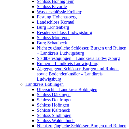
Schloss Bönnigheim
Schloss Favorite
Wasserschlössle Freiberg
Festung Hohenasperg
Landschloss Korntal
Burg Lichtenberg
Residenzschloss Ludwigsburg
Schloss Monrepos
Burg Schaubeck
Nicht zugängliche Schlösser, Burgen und Ruinen
– Landkreis Ludwigsburg
Stadtbefestigungen – Landkreis Ludwigsburg
Ruinen – Landkreis Ludwigsburg
Abgegangene Schlösser, Burgen und Ruinen
sowie Bodendenkmäler – Landkreis
Ludwigsburg
Landkreis Böblingen
Übersicht – Landkreis Böblingen
Schloss Dätzingen
Schloss Deufringen
Schloss Höfingen
Schloss Kalteneck
Schloss Sindlingen
Schloss Waldenbuch
Nicht zugängliche Schlösser, Burgen und Ruinen