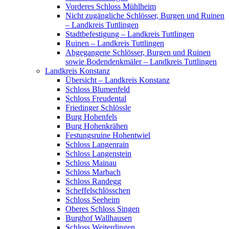
Vorderes Schloss Mühlheim
Nicht zugängliche Schlösser, Burgen und Ruinen
– Landkreis Tuttlingen
Stadtbefestigung – Landkreis Tuttlingen
Ruinen – Landkreis Tuttlingen
Abgegangene Schlösser, Burgen und Ruinen
sowie Bodendenkmäler – Landkreis Tuttlingen
Landkreis Konstanz
Übersicht – Landkreis Konstanz
Schloss Blumenfeld
Schloss Freudental
Friedinger Schlössle
Burg Hohenfels
Burg Hohenkrähen
Festungsruine Hohentwiel
Schloss Langenrain
Schloss Langenstein
Schloss Mainau
Schloss Marbach
Schloss Randegg
Scheffelschlösschen
Schloss Seeheim
Oberes Schloss Singen
Burghof Wallhausen
Schloss Weiterdingen