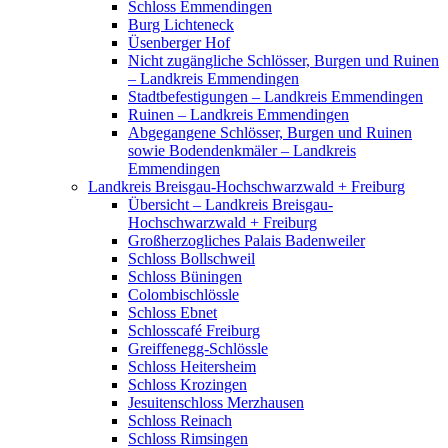
Schloss Emmendingen
Burg Lichteneck
Üsenberger Hof
Nicht zugängliche Schlösser, Burgen und Ruinen
– Landkreis Emmendingen
Stadtbefestigungen – Landkreis Emmendingen
Ruinen – Landkreis Emmendingen
Abgegangene Schlösser, Burgen und Ruinen
sowie Bodendenkmäler – Landkreis
Emmendingen
Landkreis Breisgau-Hochschwarzwald + Freiburg
Übersicht – Landkreis Breisgau-
Hochschwarzwald + Freiburg
Großherzogliches Palais Badenweiler
Schloss Bollschweil
Schloss Büningen
Colombischlössle
Schloss Ebnet
Schlosscafé Freiburg
Greiffenegg-Schlössle
Schloss Heitersheim
Schloss Krozingen
Jesuitenschloss Merzhausen
Schloss Reinach
Schloss Rimsingen