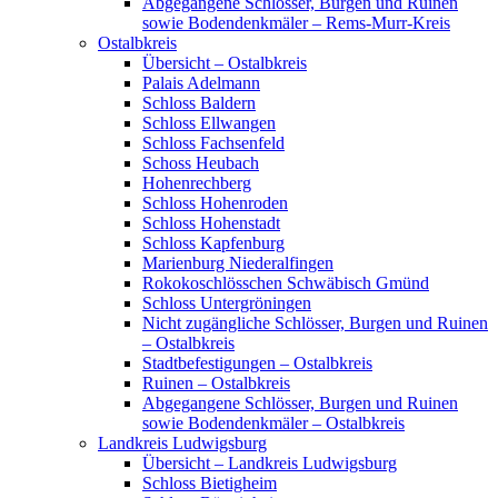
Abgegangene Schlösser, Burgen und Ruinen
sowie Bodendenkmäler – Rems-Murr-Kreis
Ostalbkreis
Übersicht – Ostalbkreis
Palais Adelmann
Schloss Baldern
Schloss Ellwangen
Schloss Fachsenfeld
Schoss Heubach
Hohenrechberg
Schloss Hohenroden
Schloss Hohenstadt
Schloss Kapfenburg
Marienburg Niederalfingen
Rokokoschlösschen Schwäbisch Gmünd
Schloss Untergröningen
Nicht zugängliche Schlösser, Burgen und Ruinen
– Ostalbkreis
Stadtbefestigungen – Ostalbkreis
Ruinen – Ostalbkreis
Abgegangene Schlösser, Burgen und Ruinen
sowie Bodendenkmäler – Ostalbkreis
Landkreis Ludwigsburg
Übersicht – Landkreis Ludwigsburg
Schloss Bietigheim