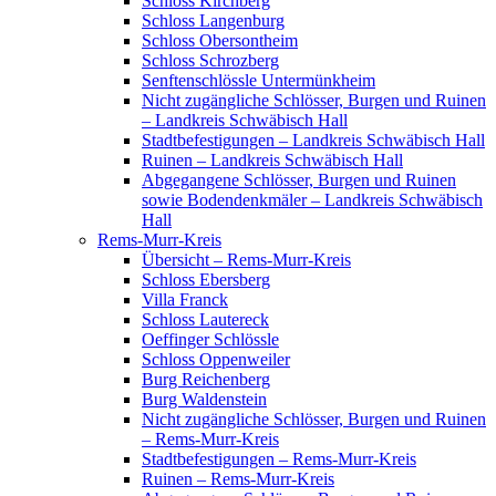
Schloss Kirchberg
Schloss Langenburg
Schloss Obersontheim
Schloss Schrozberg
Senftenschlössle Untermünkheim
Nicht zugängliche Schlösser, Burgen und Ruinen
– Landkreis Schwäbisch Hall
Stadtbefestigungen – Landkreis Schwäbisch Hall
Ruinen – Landkreis Schwäbisch Hall
Abgegangene Schlösser, Burgen und Ruinen
sowie Bodendenkmäler – Landkreis Schwäbisch
Hall
Rems-Murr-Kreis
Übersicht – Rems-Murr-Kreis
Schloss Ebersberg
Villa Franck
Schloss Lautereck
Oeffinger Schlössle
Schloss Oppenweiler
Burg Reichenberg
Burg Waldenstein
Nicht zugängliche Schlösser, Burgen und Ruinen
– Rems-Murr-Kreis
Stadtbefestigungen – Rems-Murr-Kreis
Ruinen – Rems-Murr-Kreis