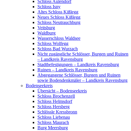
Schloss Aulendorf
Schloss Isny
Altes Schloss Kißlegg
Neues Schloss Kißlegg
Schloss Neutrauchburg
Veitsburg
Waldburg
Wasserschloss Waldsee
Schloss Wolfegg
Schloss Bad Wurzach
Nicht zugängliche Schlösser, Burgen und Ruinen
– Landkreis Ravensburg
Stadtbefestigungen – Landkreis Ravensburg
Ruinen – Landkreis Ravensburg
Abgegangene Schlösser, Burgen und Ruinen
sowie Bodendenkmäler – Landkreis Ravensburg
Bodenseekreis
Übersicht – Bodenseekreis
Schloss Brochenzell
Schloss Helmsdorf
Schloss Hersberg
Schlössle Kressbronn
Schloss Liebenau
Schloss Maurach
Burg Meersburg