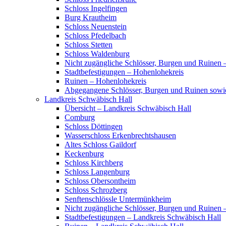
Schloss Ingelfingen
Burg Krautheim
Schloss Neuenstein
Schloss Pfedelbach
Schloss Stetten
Schloss Waldenburg
Nicht zugängliche Schlösser, Burgen und Ruinen 
Stadtbefestigungen – Hohenlohekreis
Ruinen – Hohenlohekreis
Abgegangene Schlösser, Burgen und Ruinen sowi
Landkreis Schwäbisch Hall
Übersicht – Landkreis Schwäbisch Hall
Comburg
Schloss Döttingen
Wasserschloss Erkenbrechtshausen
Altes Schloss Gaildorf
Keckenburg
Schloss Kirchberg
Schloss Langenburg
Schloss Obersontheim
Schloss Schrozberg
Senftenschlössle Untermünkheim
Nicht zugängliche Schlösser, Burgen und Ruinen 
Stadtbefestigungen – Landkreis Schwäbisch Hall