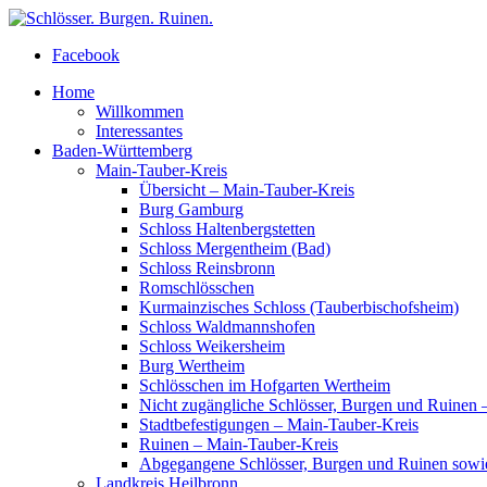
Facebook
Home
Willkommen
Interessantes
Baden-Württemberg
Main-Tauber-Kreis
Übersicht – Main-Tauber-Kreis
Burg Gamburg
Schloss Haltenbergstetten
Schloss Mergentheim (Bad)
Schloss Reinsbronn
Romschlösschen
Kurmainzisches Schloss (Tauberbischofsheim)
Schloss Waldmannshofen
Schloss Weikersheim
Burg Wertheim
Schlösschen im Hofgarten Wertheim
Nicht zugängliche Schlösser, Burgen und Ruinen 
Stadtbefestigungen – Main-Tauber-Kreis
Ruinen – Main-Tauber-Kreis
Abgegangene Schlösser, Burgen und Ruinen sowi
Landkreis Heilbronn