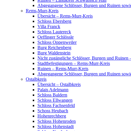
Ruinen – Landkreis Schwäbisch Hall
Abgegangene Schlösser, Burgen und Ruinen sowi
Rems-Murr-Kreis
Übersicht – Rems-Murr-Kreis
Schloss Ebersberg
Villa Franck
Schloss Lautereck
Oeffinger Schlössle
Schloss Oppenweiler
Burg Reichenberg
Burg Waldenstein
Nicht zugängliche Schlösser, Burgen und Ruinen
Stadtbefestigungen – Rems-Murr-Kreis
Ruinen – Rems-Murr-Kreis
Abgegangene Schlösser, Burgen und Ruinen sow
Ostalbkreis
Übersicht – Ostalbkreis
Palais Adelmann
Schloss Baldern
Schloss Ellwangen
Schloss Fachsenfeld
Schoss Heubach
Hohenrechberg
Schloss Hohenroden
Schloss Hohenstadt