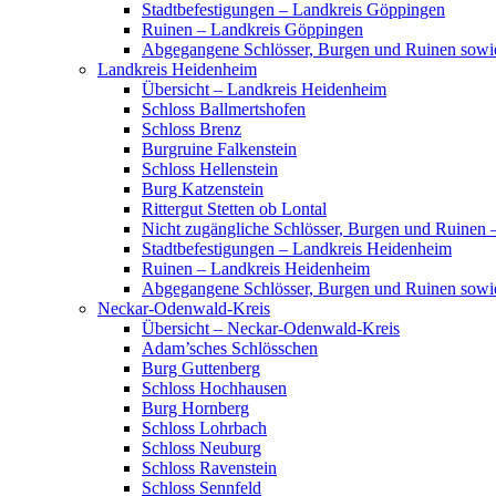
Stadtbefestigungen – Landkreis Göppingen
Ruinen – Landkreis Göppingen
Abgegangene Schlösser, Burgen und Ruinen sow
Landkreis Heidenheim
Übersicht – Landkreis Heidenheim
Schloss Ballmertshofen
Schloss Brenz
Burgruine Falkenstein
Schloss Hellenstein
Burg Katzenstein
Rittergut Stetten ob Lontal
Nicht zugängliche Schlösser, Burgen und Ruinen
Stadtbefestigungen – Landkreis Heidenheim
Ruinen – Landkreis Heidenheim
Abgegangene Schlösser, Burgen und Ruinen sowi
Neckar-Odenwald-Kreis
Übersicht – Neckar-Odenwald-Kreis
Adam’sches Schlösschen
Burg Guttenberg
Schloss Hochhausen
Burg Hornberg
Schloss Lohrbach
Schloss Neuburg
Schloss Ravenstein
Schloss Sennfeld