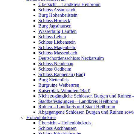
Übersicht – Landkreis Heilbronn
Schloss Assumstadt
Burg Hohenbeilstein
Schloss Horneck
Burg Jagsthausen
Wasserburg Lauffen
Schloss Lehen
Schloss Liebenstein
Schloss Magenheim
Schloss Massenbach
Deutschordensschloss Neckarsulm
Schloss Neudenau
Schloss Oedheim
Schloss Rappenau (Bad)
Burg Stettenfels
Burgruine Weibertreu
Kaiserpfalz Wimpfen (Bad)
Nicht zugängliche Schlösser, Burgen und Ruinen 
Stadtbefestigungen – Landkreis Heilbronn
Ruinen – Landkreis und Stadt Heilbronn
Abgegangene Schlösser, Burgen und Ruinen sowi
Hohenlohekreis
Übersicht – Hohenlohekreis
Schloss Aschhausen
Schloss Friedrichsruhe