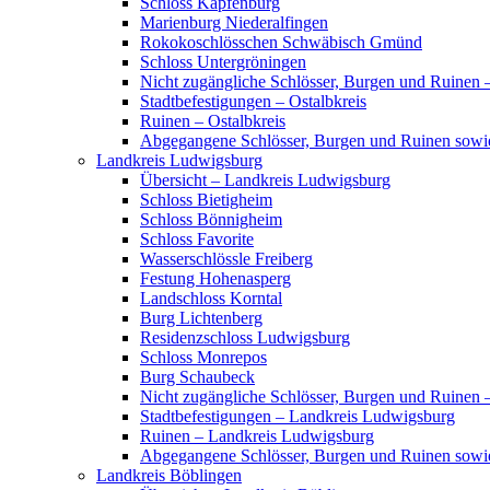
Schloss Kapfenburg
Marienburg Niederalfingen
Rokokoschlösschen Schwäbisch Gmünd
Schloss Untergröningen
Nicht zugängliche Schlösser, Burgen und Ruinen –
Stadtbefestigungen – Ostalbkreis
Ruinen – Ostalbkreis
Abgegangene Schlösser, Burgen und Ruinen sowi
Landkreis Ludwigsburg
Übersicht – Landkreis Ludwigsburg
Schloss Bietigheim
Schloss Bönnigheim
Schloss Favorite
Wasserschlössle Freiberg
Festung Hohenasperg
Landschloss Korntal
Burg Lichtenberg
Residenzschloss Ludwigsburg
Schloss Monrepos
Burg Schaubeck
Nicht zugängliche Schlösser, Burgen und Ruinen
Stadtbefestigungen – Landkreis Ludwigsburg
Ruinen – Landkreis Ludwigsburg
Abgegangene Schlösser, Burgen und Ruinen sow
Landkreis Böblingen