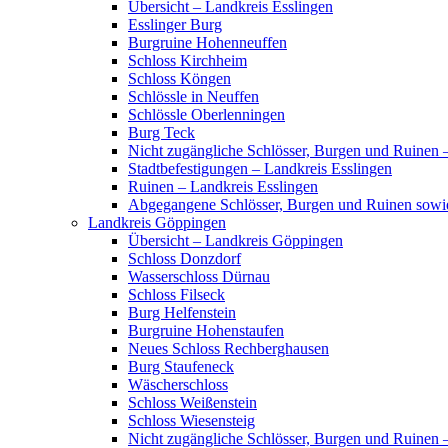
Übersicht – Landkreis Esslingen
Esslinger Burg
Burgruine Hohenneuffen
Schloss Kirchheim
Schloss Köngen
Schlössle in Neuffen
Schlössle Oberlenningen
Burg Teck
Nicht zugängliche Schlösser, Burgen und Ruinen 
Stadtbefestigungen – Landkreis Esslingen
Ruinen – Landkreis Esslingen
Abgegangene Schlösser, Burgen und Ruinen sowi
Landkreis Göppingen
Übersicht – Landkreis Göppingen
Schloss Donzdorf
Wasserschloss Dürnau
Schloss Filseck
Burg Helfenstein
Burgruine Hohenstaufen
Neues Schloss Rechberghausen
Burg Staufeneck
Wäscherschloss
Schloss Weißenstein
Schloss Wiesensteig
Nicht zugängliche Schlösser, Burgen und Ruinen