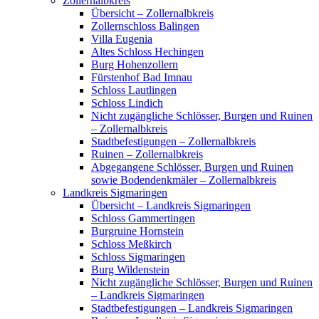
Zollernalbkreis
Übersicht – Zollernalbkreis
Zollernschloss Balingen
Villa Eugenia
Altes Schloss Hechingen
Burg Hohenzollern
Fürstenhof Bad Imnau
Schloss Lautlingen
Schloss Lindich
Nicht zugängliche Schlösser, Burgen und Ruinen
– Zollernalbkreis
Stadtbefestigungen – Zollernalbkreis
Ruinen – Zollernalbkreis
Abgegangene Schlösser, Burgen und Ruinen
sowie Bodendenkmäler – Zollernalbkreis
Landkreis Sigmaringen
Übersicht – Landkreis Sigmaringen
Schloss Gammertingen
Burgruine Hornstein
Schloss Meßkirch
Schloss Sigmaringen
Burg Wildenstein
Nicht zugängliche Schlösser, Burgen und Ruinen
– Landkreis Sigmaringen
Stadtbefestigungen – Landkreis Sigmaringen