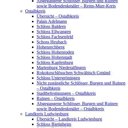
Abgegangene Schlösser, Burgen und Ruinen
sowie Bodendenkmäler – Rems-Murr-Kreis
Ostalbkreis
Übersicht – Ostalbkreis
Palais Adelmann
Schloss Baldern
Schloss Ellwangen
Schloss Fachsenfeld
Schoss Heubach
Hohenrechberg
Schloss Hohenroden
Schloss Hohenstadt
Schloss Kapfenburg
Marienburg Niederalfingen
Rokokoschlösschen Schwäbisch Gmünd
Schloss Untergröningen
Nicht zugängliche Schlösser, Burgen und Ruinen
– Ostalbkreis
Stadtbefestigungen – Ostalbkreis
Ruinen – Ostalbkreis
Abgegangene Schlösser, Burgen und Ruinen
sowie Bodendenkmäler – Ostalbkreis
Landkreis Ludwigsburg
Übersicht – Landkreis Ludwigsburg
Schloss Bietigheim