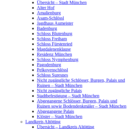
Übersicht – Stadt München
Alter Hof
Amalienburg
Asam-Schlössl
Jagdhaus Aumeister
Badenburg
Schloss Blutenburg
Schloss Freiham
Schloss Fürstenried
Magdalenenklause
Residenz München
Schloss Nymphenburg
Pagodenburg
Pelkovenschlössl
Schloss Suresnes
Nicht zugängliche Schlösser, Burgen, Palais und
Ruinen – Stadt München
Nicht zugängliche Palais
Stadtbefestigung – Stadt München
Abgegangene Schlösser, Burgen, Palais und
Ruinen sowie Bodendenkmäler – Stadt München
Abgegangene Palais
Klöster – Stadt München
Landkreis Altötting
Übersicht – Landkreis Altötting