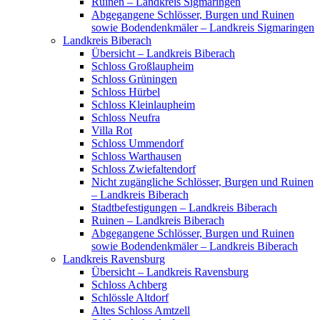
Ruinen – Landkreis Sigmaringen
Abgegangene Schlösser, Burgen und Ruinen
sowie Bodendenkmäler – Landkreis Sigmaringen
Landkreis Biberach
Übersicht – Landkreis Biberach
Schloss Großlaupheim
Schloss Grüningen
Schloss Hürbel
Schloss Kleinlaupheim
Schloss Neufra
Villa Rot
Schloss Ummendorf
Schloss Warthausen
Schloss Zwiefaltendorf
Nicht zugängliche Schlösser, Burgen und Ruinen
– Landkreis Biberach
Stadtbefestigungen – Landkreis Biberach
Ruinen – Landkreis Biberach
Abgegangene Schlösser, Burgen und Ruinen
sowie Bodendenkmäler – Landkreis Biberach
Landkreis Ravensburg
Übersicht – Landkreis Ravensburg
Schloss Achberg
Schlössle Altdorf
Altes Schloss Amtzell