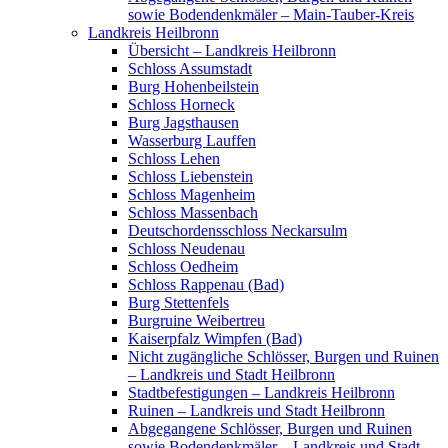
sowie Bodendenkmäler – Main-Tauber-Kreis
Landkreis Heilbronn
Übersicht – Landkreis Heilbronn
Schloss Assumstadt
Burg Hohenbeilstein
Schloss Horneck
Burg Jagsthausen
Wasserburg Lauffen
Schloss Lehen
Schloss Liebenstein
Schloss Magenheim
Schloss Massenbach
Deutschordensschloss Neckarsulm
Schloss Neudenau
Schloss Oedheim
Schloss Rappenau (Bad)
Burg Stettenfels
Burgruine Weibertreu
Kaiserpfalz Wimpfen (Bad)
Nicht zugängliche Schlösser, Burgen und Ruinen
– Landkreis und Stadt Heilbronn
Stadtbefestigungen – Landkreis Heilbronn
Ruinen – Landkreis und Stadt Heilbronn
Abgegangene Schlösser, Burgen und Ruinen
sowie Bodendenkmäler – Landkreis und Stadt