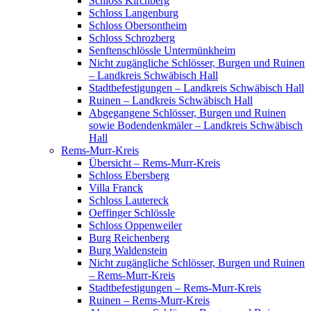
Schloss Kirchberg
Schloss Langenburg
Schloss Obersontheim
Schloss Schrozberg
Senftenschlössle Untermünkheim
Nicht zugängliche Schlösser, Burgen und Ruinen
– Landkreis Schwäbisch Hall
Stadtbefestigungen – Landkreis Schwäbisch Hall
Ruinen – Landkreis Schwäbisch Hall
Abgegangene Schlösser, Burgen und Ruinen
sowie Bodendenkmäler – Landkreis Schwäbisch
Hall
Rems-Murr-Kreis
Übersicht – Rems-Murr-Kreis
Schloss Ebersberg
Villa Franck
Schloss Lautereck
Oeffinger Schlössle
Schloss Oppenweiler
Burg Reichenberg
Burg Waldenstein
Nicht zugängliche Schlösser, Burgen und Ruinen
– Rems-Murr-Kreis
Stadtbefestigungen – Rems-Murr-Kreis
Ruinen – Rems-Murr-Kreis