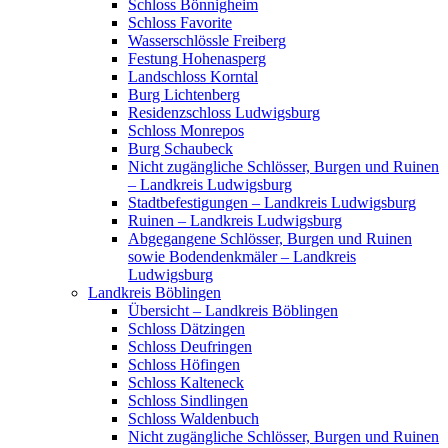
Schloss Bönnigheim
Schloss Favorite
Wasserschlössle Freiberg
Festung Hohenasperg
Landschloss Korntal
Burg Lichtenberg
Residenzschloss Ludwigsburg
Schloss Monrepos
Burg Schaubeck
Nicht zugängliche Schlösser, Burgen und Ruinen
– Landkreis Ludwigsburg
Stadtbefestigungen – Landkreis Ludwigsburg
Ruinen – Landkreis Ludwigsburg
Abgegangene Schlösser, Burgen und Ruinen
sowie Bodendenkmäler – Landkreis
Ludwigsburg
Landkreis Böblingen
Übersicht – Landkreis Böblingen
Schloss Dätzingen
Schloss Deufringen
Schloss Höfingen
Schloss Kalteneck
Schloss Sindlingen
Schloss Waldenbuch
Nicht zugängliche Schlösser, Burgen und Ruinen