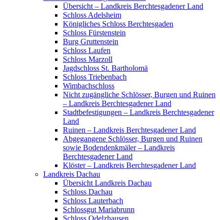
Übersicht – Landkreis Berchtesgadener Land
Schloss Adelsheim
Königliches Schloss Berchtesgaden
Schloss Fürstenstein
Burg Gruttenstein
Schloss Laufen
Schloss Marzoll
Jagdschloss St. Bartholomä
Schloss Triebenbach
Wimbachschloss
Nicht zugängliche Schlösser, Burgen und Ruinen
– Landkreis Berchtesgadener Land
Stadtbefestigungen – Landkreis Berchtesgadener
Land
Ruinen – Landkreis Berchtesgadener Land
Abgegangene Schlösser, Burgen und Ruinen
sowie Bodendenkmäler – Landkreis
Berchtesgadener Land
Klöster – Landkreis Berchtesgadener Land
Landkreis Dachau
Übersicht Landkreis Dachau
Schloss Dachau
Schloss Lauterbach
Schlossgut Mariabrunn
Schloss Odelzhausen