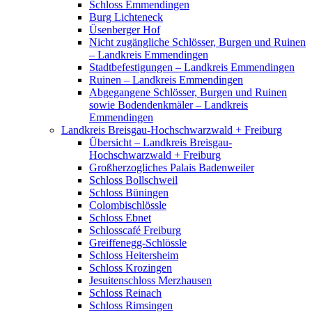
Schloss Emmendingen
Burg Lichteneck
Üsenberger Hof
Nicht zugängliche Schlösser, Burgen und Ruinen
– Landkreis Emmendingen
Stadtbefestigungen – Landkreis Emmendingen
Ruinen – Landkreis Emmendingen
Abgegangene Schlösser, Burgen und Ruinen
sowie Bodendenkmäler – Landkreis
Emmendingen
Landkreis Breisgau-Hochschwarzwald + Freiburg
Übersicht – Landkreis Breisgau-
Hochschwarzwald + Freiburg
Großherzogliches Palais Badenweiler
Schloss Bollschweil
Schloss Büningen
Colombischlössle
Schloss Ebnet
Schlosscafé Freiburg
Greiffenegg-Schlössle
Schloss Heitersheim
Schloss Krozingen
Jesuitenschloss Merzhausen
Schloss Reinach
Schloss Rimsingen