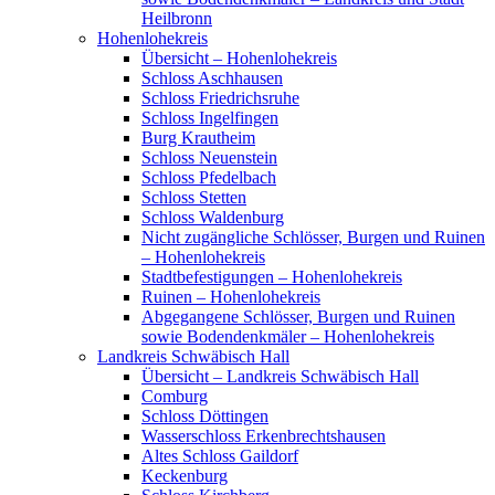
Heilbronn
Hohenlohekreis
Übersicht – Hohenlohekreis
Schloss Aschhausen
Schloss Friedrichsruhe
Schloss Ingelfingen
Burg Krautheim
Schloss Neuenstein
Schloss Pfedelbach
Schloss Stetten
Schloss Waldenburg
Nicht zugängliche Schlösser, Burgen und Ruinen
– Hohenlohekreis
Stadtbefestigungen – Hohenlohekreis
Ruinen – Hohenlohekreis
Abgegangene Schlösser, Burgen und Ruinen
sowie Bodendenkmäler – Hohenlohekreis
Landkreis Schwäbisch Hall
Übersicht – Landkreis Schwäbisch Hall
Comburg
Schloss Döttingen
Wasserschloss Erkenbrechtshausen
Altes Schloss Gaildorf
Keckenburg