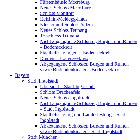
Fürstenhäusle Meersburg
Neues Schloss Meersburg
Schloss Montfort
Reichlin-Meldegg-Haus
Kloster und Schloss Salem
Neues Schloss Tettnang
Torschloss Tettnang
Nicht zugängliche Schlösser, Burgen und Ruinen
– Bodenseekreis
Stadtbefestigungen – Bodenseekreis
Ruinen – Bodenseekreis
Abgegangene Schlösser, Burgen und Ruinen
sowie Bodendenkmäler – Bodenseekreis
Bayern
Stadt Ingolstadt
Übersicht – Stadt Ingolstadt
Schloss Drachenfels
Neues Schloss Ingolstadt
Nicht zugängliche Schlösser, Burgen und Ruinen
– Stadt Ingolstadt
Stadtbefestigung und Landesfestung – Stadt
Ingolstadt
Abgegangene Schlösser, Burgen und Ruinen
sowie Bodendenkmäler – Stadt Ingolstadt
Stadt München