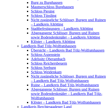
Burg zu Burghausen
Mautnerschloss Burghausen
Schloss Piesing
Schloss Tüssling
Nicht zugängliche Schlösser, Burgen und Ruinen
– Landkreis Altötting
Stadtbefestigungen – Landkreis Altötting
Abgegangene Schlösser, Burgen und Ruinen
sowie Bodendenkmäler – Landkreis Altötting
Klöster – Landkreis Altötting
Landkreis Bad Tölz-Wolfratshausen
Übersicht – Landkreis Bad Tölz-Wolfratshausen
Schloss Aspenstein
Adelssitz Oberambach
Schloss Reichersbeuern
Schloss Seeburg
Schloss Weidenkam
Nicht zugängliche Schlösser, Burgen und Ruinen
– Landkreis Bad Tölz-Wolfratshausen
Ruine – Landkreis Bad Tölz-Wolfratshausen
Abgegangene Schlösser, Burgen und Ruinen
sowie Bodendenkmäler – Landkreis Bad Tölz-
Wolfratshausen
Klöster – Landkreis Bad Tölz-Wolfratshausen
Landkreis Berchtesgadener Land