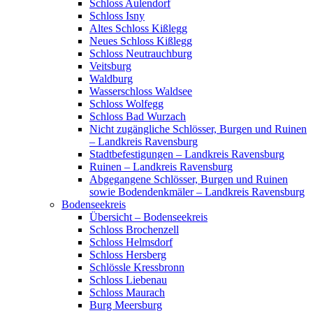
Schloss Aulendorf
Schloss Isny
Altes Schloss Kißlegg
Neues Schloss Kißlegg
Schloss Neutrauchburg
Veitsburg
Waldburg
Wasserschloss Waldsee
Schloss Wolfegg
Schloss Bad Wurzach
Nicht zugängliche Schlösser, Burgen und Ruinen
– Landkreis Ravensburg
Stadtbefestigungen – Landkreis Ravensburg
Ruinen – Landkreis Ravensburg
Abgegangene Schlösser, Burgen und Ruinen
sowie Bodendenkmäler – Landkreis Ravensburg
Bodenseekreis
Übersicht – Bodenseekreis
Schloss Brochenzell
Schloss Helmsdorf
Schloss Hersberg
Schlössle Kressbronn
Schloss Liebenau
Schloss Maurach
Burg Meersburg