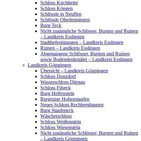
Schloss Kirchheim
Schloss Köngen
Schlössle in Neuffen
Schlössle Oberlenningen
Burg Teck
Nicht zugängliche Schlösser, Burgen und Ruinen
– Landkreis Esslingen
Stadtbefestigungen – Landkreis Esslingen
Ruinen – Landkreis Esslingen
Abgegangene Schlösser, Burgen und Ruinen
sowie Bodendenkmäler – Landkreis Esslingen
Landkreis Göppingen
Übersicht – Landkreis Göppingen
Schloss Donzdorf
Wasserschloss Dürnau
Schloss Filseck
Burg Helfenstein
Burgruine Hohenstaufen
Neues Schloss Rechberghausen
Burg Staufeneck
Wäscherschloss
Schloss Weißenstein
Schloss Wiesensteig
Nicht zugängliche Schlösser, Burgen und Ruinen
– Landkreis Göppingen