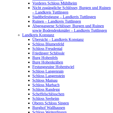
Vorderes Schloss Mühlheim
Nicht zugängliche Schlösser, Burgen und Ruinen
– Landkreis Tuttlingen
Stadtbefestigung – Landkreis Tuttlingen
Ruinen – Landkreis Tuttlingen
Abgegangene Schlösser, Burgen und Ruinen
sowie Bodendenkmäler – Landkreis Tuttlingen
Landkreis Konstanz
Übersicht – Landkreis Konstanz
Schloss Blumenfeld
Schloss Freudental
Friedinger Schlössle
Burg Hohenfels
Burg Hohenkrähen
Festungsruine Hohentwiel
Schloss Langenrain
Schloss Langenstein
Schloss Mainau
Schloss Marbach
Schloss Randegg
Scheffelschlösschen
Schloss Seeheim
Oberes Schloss Singen
Burghof Wallhausen
Schloss Weiterdingen