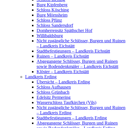
Burg Kipfenberg
Schloss Kösching
Burg Mörnsheim
Schloss Pfünz
Schloss Sandersdorf
Domherrensitz Späthscher Hof
Willibaldsburg
Nicht zugängliche Schlösser, Burgen und Ruinen
– Landkreis Eichstätt
Stadtbefestigungen – Landkreis Eichstätt
Ruinen – Landkreis Eichstätt
Abgegangene Schlösser, Burgen und Ruinen
sowie Bodendenkmäler – Landkreis Eichstätt
Klöster – Landkreis Eichstätt
Landkreis Erding
Übersicht – Landkreis Erding
Schloss Aufhausen
Schloss Grünbach
Edelsitz Permering
Wasserschloss Taufkirchen (Vils)
Nicht zugängliche Schlösser, Burgen und Ruinen
– Landkreis Erding
Stadtbefestigungen – Landkreis Erding
Abgegangene Schlösser, Burgen und Ruinen