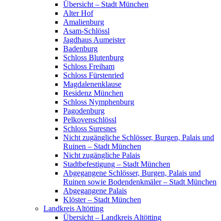
Übersicht – Stadt München
Alter Hof
Amalienburg
Asam-Schlössl
Jagdhaus Aumeister
Badenburg
Schloss Blutenburg
Schloss Freiham
Schloss Fürstenried
Magdalenenklause
Residenz München
Schloss Nymphenburg
Pagodenburg
Pelkovenschlössl
Schloss Suresnes
Nicht zugängliche Schlösser, Burgen, Palais und
Ruinen – Stadt München
Nicht zugängliche Palais
Stadtbefestigung – Stadt München
Abgegangene Schlösser, Burgen, Palais und
Ruinen sowie Bodendenkmäler – Stadt München
Abgegangene Palais
Klöster – Stadt München
Landkreis Altötting
Übersicht – Landkreis Altötting