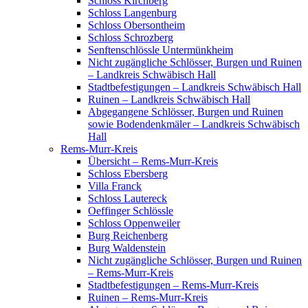
Schloss Kirchberg
Schloss Langenburg
Schloss Obersontheim
Schloss Schrozberg
Senftenschlössle Untermünkheim
Nicht zugängliche Schlösser, Burgen und Ruinen
– Landkreis Schwäbisch Hall
Stadtbefestigungen – Landkreis Schwäbisch Hall
Ruinen – Landkreis Schwäbisch Hall
Abgegangene Schlösser, Burgen und Ruinen
sowie Bodendenkmäler – Landkreis Schwäbisch
Hall
Rems-Murr-Kreis
Übersicht – Rems-Murr-Kreis
Schloss Ebersberg
Villa Franck
Schloss Lautereck
Oeffinger Schlössle
Schloss Oppenweiler
Burg Reichenberg
Burg Waldenstein
Nicht zugängliche Schlösser, Burgen und Ruinen
– Rems-Murr-Kreis
Stadtbefestigungen – Rems-Murr-Kreis
Ruinen – Rems-Murr-Kreis