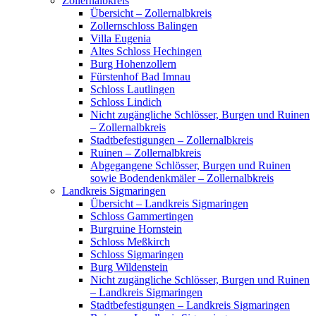
Zollernalbkreis
Übersicht – Zollernalbkreis
Zollernschloss Balingen
Villa Eugenia
Altes Schloss Hechingen
Burg Hohenzollern
Fürstenhof Bad Imnau
Schloss Lautlingen
Schloss Lindich
Nicht zugängliche Schlösser, Burgen und Ruinen
– Zollernalbkreis
Stadtbefestigungen – Zollernalbkreis
Ruinen – Zollernalbkreis
Abgegangene Schlösser, Burgen und Ruinen
sowie Bodendenkmäler – Zollernalbkreis
Landkreis Sigmaringen
Übersicht – Landkreis Sigmaringen
Schloss Gammertingen
Burgruine Hornstein
Schloss Meßkirch
Schloss Sigmaringen
Burg Wildenstein
Nicht zugängliche Schlösser, Burgen und Ruinen
– Landkreis Sigmaringen
Stadtbefestigungen – Landkreis Sigmaringen