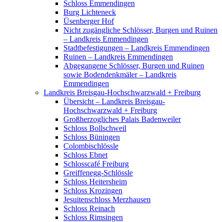
Schloss Emmendingen
Burg Lichteneck
Üsenberger Hof
Nicht zugängliche Schlösser, Burgen und Ruinen
– Landkreis Emmendingen
Stadtbefestigungen – Landkreis Emmendingen
Ruinen – Landkreis Emmendingen
Abgegangene Schlösser, Burgen und Ruinen
sowie Bodendenkmäler – Landkreis
Emmendingen
Landkreis Breisgau-Hochschwarzwald + Freiburg
Übersicht – Landkreis Breisgau-
Hochschwarzwald + Freiburg
Großherzogliches Palais Badenweiler
Schloss Bollschweil
Schloss Büningen
Colombischlössle
Schloss Ebnet
Schlosscafé Freiburg
Greiffenegg-Schlössle
Schloss Heitersheim
Schloss Krozingen
Jesuitenschloss Merzhausen
Schloss Reinach
Schloss Rimsingen