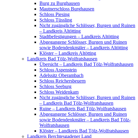
Burg zu Burghausen
Mautnerschloss Burghausen
Schloss Piesing
Schloss Tüssling
Nicht zugängliche Schlösser, Burgen und Ruinen
– Landkreis Altötting
Stadtbefestigungen – Landkreis Altötting
Abgegangene Schlösser, Burgen und Ruinen
sowie Bodendenkmäler – Landkreis Altötting
Klöster – Landkreis Altötting
Landkreis Bad Tölz-Wolfratshausen
Übersicht – Landkreis Bad Tölz-Wolfratshausen
Schloss Aspenstein
Adelssitz Oberambach
Schloss Reichersbeuern
Schloss Seeburg
Schloss Weidenkam
Nicht zugängliche Schlösser, Burgen und Ruinen
– Landkreis Bad Tölz-Wolfratshausen
Ruine – Landkreis Bad Tölz-Wolfratshausen
Abgegangene Schlösser, Burgen und Ruinen
sowie Bodendenkmäler – Landkreis Bad Tölz-
Wolfratshausen
Klöster – Landkreis Bad Tölz-Wolfratshausen
Landkreis Berchtesgadener Land