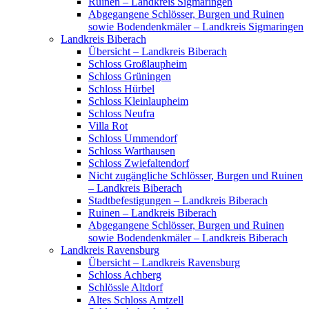
Ruinen – Landkreis Sigmaringen
Abgegangene Schlösser, Burgen und Ruinen
sowie Bodendenkmäler – Landkreis Sigmaringen
Landkreis Biberach
Übersicht – Landkreis Biberach
Schloss Großlaupheim
Schloss Grüningen
Schloss Hürbel
Schloss Kleinlaupheim
Schloss Neufra
Villa Rot
Schloss Ummendorf
Schloss Warthausen
Schloss Zwiefaltendorf
Nicht zugängliche Schlösser, Burgen und Ruinen
– Landkreis Biberach
Stadtbefestigungen – Landkreis Biberach
Ruinen – Landkreis Biberach
Abgegangene Schlösser, Burgen und Ruinen
sowie Bodendenkmäler – Landkreis Biberach
Landkreis Ravensburg
Übersicht – Landkreis Ravensburg
Schloss Achberg
Schlössle Altdorf
Altes Schloss Amtzell