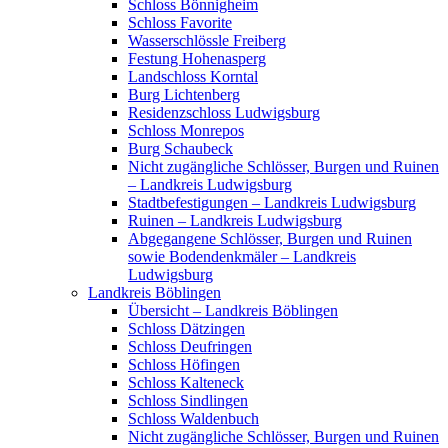
Schloss Bönnigheim
Schloss Favorite
Wasserschlössle Freiberg
Festung Hohenasperg
Landschloss Korntal
Burg Lichtenberg
Residenzschloss Ludwigsburg
Schloss Monrepos
Burg Schaubeck
Nicht zugängliche Schlösser, Burgen und Ruinen
– Landkreis Ludwigsburg
Stadtbefestigungen – Landkreis Ludwigsburg
Ruinen – Landkreis Ludwigsburg
Abgegangene Schlösser, Burgen und Ruinen
sowie Bodendenkmäler – Landkreis
Ludwigsburg
Landkreis Böblingen
Übersicht – Landkreis Böblingen
Schloss Dätzingen
Schloss Deufringen
Schloss Höfingen
Schloss Kalteneck
Schloss Sindlingen
Schloss Waldenbuch
Nicht zugängliche Schlösser, Burgen und Ruinen