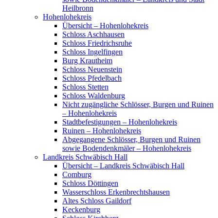
Heilbronn
Hohenlohekreis
Übersicht – Hohenlohekreis
Schloss Aschhausen
Schloss Friedrichsruhe
Schloss Ingelfingen
Burg Krautheim
Schloss Neuenstein
Schloss Pfedelbach
Schloss Stetten
Schloss Waldenburg
Nicht zugängliche Schlösser, Burgen und Ruinen
– Hohenlohekreis
Stadtbefestigungen – Hohenlohekreis
Ruinen – Hohenlohekreis
Abgegangene Schlösser, Burgen und Ruinen
sowie Bodendenkmäler – Hohenlohekreis
Landkreis Schwäbisch Hall
Übersicht – Landkreis Schwäbisch Hall
Comburg
Schloss Döttingen
Wasserschloss Erkenbrechtshausen
Altes Schloss Gaildorf
Keckenburg