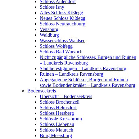
Schloss Aulendorf
Schloss Isny
Altes Schloss Kißlegg
Neues Schloss Kißlegg
Schloss Neutrauchburg
Veitsburg
Waldburg
Wasserschloss Waldsee
Schloss Wolfegg
Schloss Bad Wurzach
Nicht zugängliche Schlösser, Burgen und Ruinen
– Landkreis Ravensburg
Stadtbefestigungen – Landkreis Ravensburg
Ruinen – Landkreis Ravensburg
Abgegangene Schlösser, Burgen und Ruinen
sowie Bodendenkmäler – Landkreis Ravensburg
Bodenseekreis
Übersicht – Bodenseekreis
Schloss Brochenzell
Schloss Helmsdorf
Schloss Hersberg
Schlössle Kressbronn
Schloss Liebenau
Schloss Maurach
Burg Meersburg