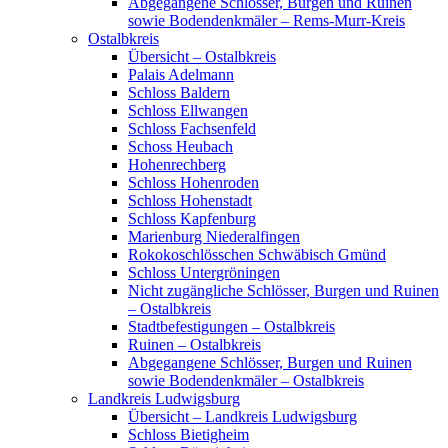
Abgegangene Schlösser, Burgen und Ruinen
sowie Bodendenkmäler – Rems-Murr-Kreis
Ostalbkreis
Übersicht – Ostalbkreis
Palais Adelmann
Schloss Baldern
Schloss Ellwangen
Schloss Fachsenfeld
Schoss Heubach
Hohenrechberg
Schloss Hohenroden
Schloss Hohenstadt
Schloss Kapfenburg
Marienburg Niederalfingen
Rokokoschlösschen Schwäbisch Gmünd
Schloss Untergröningen
Nicht zugängliche Schlösser, Burgen und Ruinen
– Ostalbkreis
Stadtbefestigungen – Ostalbkreis
Ruinen – Ostalbkreis
Abgegangene Schlösser, Burgen und Ruinen
sowie Bodendenkmäler – Ostalbkreis
Landkreis Ludwigsburg
Übersicht – Landkreis Ludwigsburg
Schloss Bietigheim