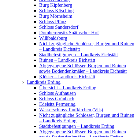
Burg Kipfenberg
Schloss Kösching
Burg Mörnsheim
Schloss Pfünz
Schloss Sandersdorf
Domherrensitz Späthscher Hof
Willibaldsburg
Nicht zugängliche Schlösser, Burgen und Ruinen
– Landkreis Eichstätt
Stadtbefestigungen – Landkreis Eichstätt
Ruinen – Landkreis Eichstätt
Abgegangene Schlösser, Burgen und Ruinen
sowie Bodendenkmäler – Landkreis Eichstätt
Klöster – Landkreis Eichstätt
Landkreis Erding
Übersicht – Landkreis Erding
Schloss Aufhausen
Schloss Grünbach
Edelsitz Permering
Wasserschloss Taufkirchen (Vils)
Nicht zugängliche Schlösser, Burgen und Ruinen
– Landkreis Erding
Stadtbefestigungen – Landkreis Erding
Abgegangene Schlösser, Burgen und Ruinen