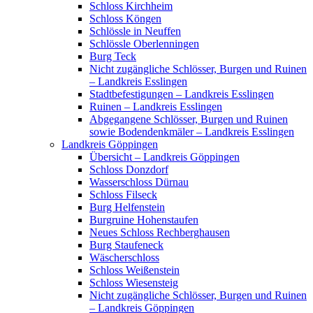
Schloss Kirchheim
Schloss Köngen
Schlössle in Neuffen
Schlössle Oberlenningen
Burg Teck
Nicht zugängliche Schlösser, Burgen und Ruinen
– Landkreis Esslingen
Stadtbefestigungen – Landkreis Esslingen
Ruinen – Landkreis Esslingen
Abgegangene Schlösser, Burgen und Ruinen
sowie Bodendenkmäler – Landkreis Esslingen
Landkreis Göppingen
Übersicht – Landkreis Göppingen
Schloss Donzdorf
Wasserschloss Dürnau
Schloss Filseck
Burg Helfenstein
Burgruine Hohenstaufen
Neues Schloss Rechberghausen
Burg Staufeneck
Wäscherschloss
Schloss Weißenstein
Schloss Wiesensteig
Nicht zugängliche Schlösser, Burgen und Ruinen
– Landkreis Göppingen