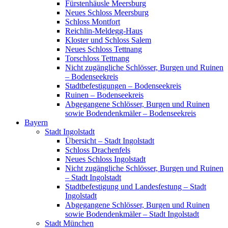
Fürstenhäusle Meersburg
Neues Schloss Meersburg
Schloss Montfort
Reichlin-Meldegg-Haus
Kloster und Schloss Salem
Neues Schloss Tettnang
Torschloss Tettnang
Nicht zugängliche Schlösser, Burgen und Ruinen
– Bodenseekreis
Stadtbefestigungen – Bodenseekreis
Ruinen – Bodenseekreis
Abgegangene Schlösser, Burgen und Ruinen
sowie Bodendenkmäler – Bodenseekreis
Bayern
Stadt Ingolstadt
Übersicht – Stadt Ingolstadt
Schloss Drachenfels
Neues Schloss Ingolstadt
Nicht zugängliche Schlösser, Burgen und Ruinen
– Stadt Ingolstadt
Stadtbefestigung und Landesfestung – Stadt
Ingolstadt
Abgegangene Schlösser, Burgen und Ruinen
sowie Bodendenkmäler – Stadt Ingolstadt
Stadt München