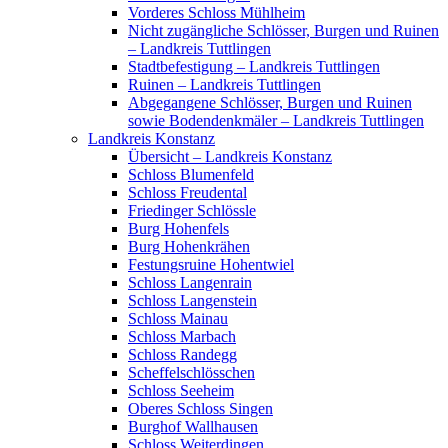
Vorderes Schloss Mühlheim
Nicht zugängliche Schlösser, Burgen und Ruinen
– Landkreis Tuttlingen
Stadtbefestigung – Landkreis Tuttlingen
Ruinen – Landkreis Tuttlingen
Abgegangene Schlösser, Burgen und Ruinen
sowie Bodendenkmäler – Landkreis Tuttlingen
Landkreis Konstanz
Übersicht – Landkreis Konstanz
Schloss Blumenfeld
Schloss Freudental
Friedinger Schlössle
Burg Hohenfels
Burg Hohenkrähen
Festungsruine Hohentwiel
Schloss Langenrain
Schloss Langenstein
Schloss Mainau
Schloss Marbach
Schloss Randegg
Scheffelschlösschen
Schloss Seeheim
Oberes Schloss Singen
Burghof Wallhausen
Schloss Weiterdingen