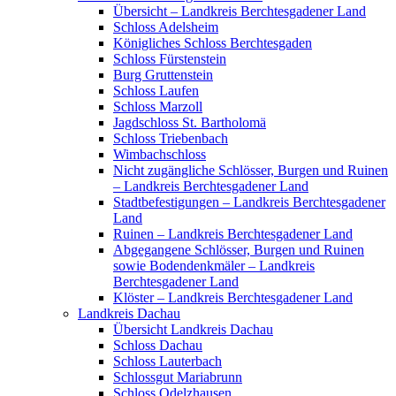
Übersicht – Landkreis Berchtesgadener Land
Schloss Adelsheim
Königliches Schloss Berchtesgaden
Schloss Fürstenstein
Burg Gruttenstein
Schloss Laufen
Schloss Marzoll
Jagdschloss St. Bartholomä
Schloss Triebenbach
Wimbachschloss
Nicht zugängliche Schlösser, Burgen und Ruinen
– Landkreis Berchtesgadener Land
Stadtbefestigungen – Landkreis Berchtesgadener
Land
Ruinen – Landkreis Berchtesgadener Land
Abgegangene Schlösser, Burgen und Ruinen
sowie Bodendenkmäler – Landkreis
Berchtesgadener Land
Klöster – Landkreis Berchtesgadener Land
Landkreis Dachau
Übersicht Landkreis Dachau
Schloss Dachau
Schloss Lauterbach
Schlossgut Mariabrunn
Schloss Odelzhausen