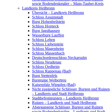
sowie Bodendenkmäler – Main-Tauber-Kreis
Landkreis Heilbronn
Übersicht – Landkreis Heilbronn
Schloss Assumstadt
Burg Hohenbeilstein
Schloss Horneck
Burg Jagsthausen
Wasserburg Lauffen
Schloss Lehen
Schloss Liebenstein
Schloss Magenheim
Schloss Massenbach
Deutschordensschloss Neckarsulm
Schloss Neudenau
Schloss Oedheim
Schloss Rappenau (Bad)
Burg Stettenfels
Burgruine Weibertreu
Kaiserpfalz Wimpfen (Bad)
Nicht zugängliche Schlösser, Burgen und Ruinen
– Landkreis und Stadt Heilbronn
Stadtbefestigungen – Landkreis Heilbronn
Ruinen – Landkreis und Stadt Heilbronn
Abgegangene Schlösser, Burgen und Ruinen
sowie Bodendenkmäler – Landkreis und Stadt