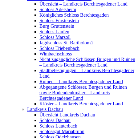
Übersicht – Landkreis Berchtesgadener Land
Schloss Adelsheim
Königliches Schloss Berchtesgaden
Schloss Fürstenstein
Burg Gruttenstein
Schloss Laufen
Schloss Marzoll
Jagdschloss St. Bartholomä
Schloss Triebenbach
Wimbachschloss
Nicht zugängliche Schlösser, Burgen und Ruinen
– Landkreis Berchtesgadener Land
Stadtbefestigungen – Landkreis Berchtesgadener
Land
Ruinen – Landkreis Berchtesgadener Land
Abgegangene Schlösser, Burgen und Ruinen
sowie Bodendenkmäler – Landkreis
Berchtesgadener Land
Klöster – Landkreis Berchtesgadener Land
Landkreis Dachau
Übersicht Landkreis Dachau
Schloss Dachau
Schloss Lauterbach
Schlossgut Mariabrunn
Schloss Odelzhausen