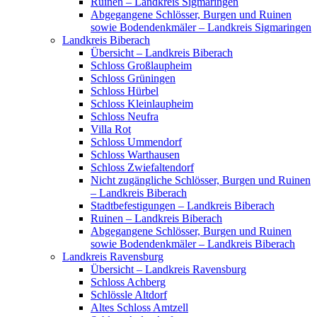
Ruinen – Landkreis Sigmaringen
Abgegangene Schlösser, Burgen und Ruinen
sowie Bodendenkmäler – Landkreis Sigmaringen
Landkreis Biberach
Übersicht – Landkreis Biberach
Schloss Großlaupheim
Schloss Grüningen
Schloss Hürbel
Schloss Kleinlaupheim
Schloss Neufra
Villa Rot
Schloss Ummendorf
Schloss Warthausen
Schloss Zwiefaltendorf
Nicht zugängliche Schlösser, Burgen und Ruinen
– Landkreis Biberach
Stadtbefestigungen – Landkreis Biberach
Ruinen – Landkreis Biberach
Abgegangene Schlösser, Burgen und Ruinen
sowie Bodendenkmäler – Landkreis Biberach
Landkreis Ravensburg
Übersicht – Landkreis Ravensburg
Schloss Achberg
Schlössle Altdorf
Altes Schloss Amtzell