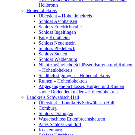
Heilbronn
Hohenlohekreis
Übersicht – Hohenlohekreis
Schloss Aschhausen
Schloss Friedrichsruhe
Schloss Ingelfingen
Burg Krautheim
Schloss Neuenstein
Schloss Pfedelbach
Schloss Stetten
Schloss Waldenburg
Nicht zugängliche Schlösser, Burgen und Ruinen
– Hohenlohekreis
Stadtbefestigungen – Hohenlohekreis
Ruinen – Hohenlohekreis
Abgegangene Schlösser, Burgen und Ruinen
sowie Bodendenkmäler – Hohenlohekreis
Landkreis Schwäbisch Hall
Übersicht – Landkreis Schwäbisch Hall
Comburg
Schloss Döttingen
Wasserschloss Erkenbrechtshausen
Altes Schloss Gaildorf
Keckenburg