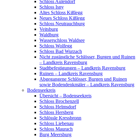
Schloss Aulendorf
Schloss Isny
Altes Schloss Kißlegg
Neues Schloss Kißlegg
Schloss Neutrauchburg
Veitsburg
Waldburg
Wasserschloss Waldsee
Schloss Wolfegg
Schloss Bad Wurzach
Nicht zugängliche Schlösser, Burgen und Ruinen
– Landkreis Ravensburg
Stadtbefestigungen – Landkreis Ravensburg
Ruinen – Landkreis Ravensburg
Abgegangene Schlösser, Burgen und Ruinen
sowie Bodendenkmäler – Landkreis Ravensburg
Bodenseekreis
Übersicht – Bodenseekreis
Schloss Brochenzell
Schloss Helmsdorf
Schloss Hersberg
Schlössle Kressbronn
Schloss Liebenau
Schloss Maurach
Burg Meersburg