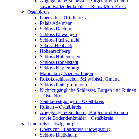
Abgegangene Schlösser, Burgen und Ruinen
sowie Bodendenkmäler – Rems-Murr-Kreis
Ostalbkreis
Übersicht – Ostalbkreis
Palais Adelmann
Schloss Baldern
Schloss Ellwangen
Schloss Fachsenfeld
Schoss Heubach
Hohenrechberg
Schloss Hohenroden
Schloss Hohenstadt
Schloss Kapfenburg
Marienburg Niederalfingen
Rokokoschlösschen Schwäbisch Gmünd
Schloss Untergröningen
Nicht zugängliche Schlösser, Burgen und Ruinen
– Ostalbkreis
Stadtbefestigungen – Ostalbkreis
Ruinen – Ostalbkreis
Abgegangene Schlösser, Burgen und Ruinen
sowie Bodendenkmäler – Ostalbkreis
Landkreis Ludwigsburg
Übersicht – Landkreis Ludwigsburg
Schloss Bietigheim