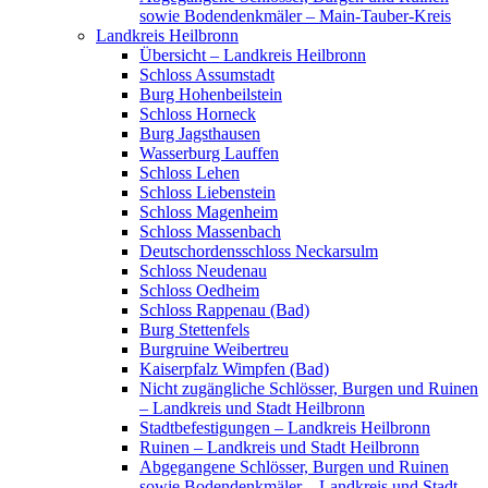
sowie Bodendenkmäler – Main-Tauber-Kreis
Landkreis Heilbronn
Übersicht – Landkreis Heilbronn
Schloss Assumstadt
Burg Hohenbeilstein
Schloss Horneck
Burg Jagsthausen
Wasserburg Lauffen
Schloss Lehen
Schloss Liebenstein
Schloss Magenheim
Schloss Massenbach
Deutschordensschloss Neckarsulm
Schloss Neudenau
Schloss Oedheim
Schloss Rappenau (Bad)
Burg Stettenfels
Burgruine Weibertreu
Kaiserpfalz Wimpfen (Bad)
Nicht zugängliche Schlösser, Burgen und Ruinen
– Landkreis und Stadt Heilbronn
Stadtbefestigungen – Landkreis Heilbronn
Ruinen – Landkreis und Stadt Heilbronn
Abgegangene Schlösser, Burgen und Ruinen
sowie Bodendenkmäler – Landkreis und Stadt