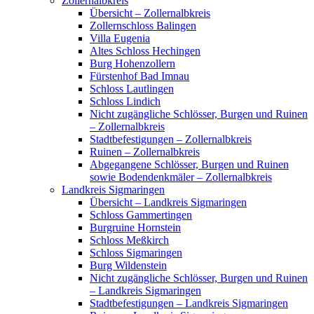
Zollernalbkreis
Übersicht – Zollernalbkreis
Zollernschloss Balingen
Villa Eugenia
Altes Schloss Hechingen
Burg Hohenzollern
Fürstenhof Bad Imnau
Schloss Lautlingen
Schloss Lindich
Nicht zugängliche Schlösser, Burgen und Ruinen
– Zollernalbkreis
Stadtbefestigungen – Zollernalbkreis
Ruinen – Zollernalbkreis
Abgegangene Schlösser, Burgen und Ruinen
sowie Bodendenkmäler – Zollernalbkreis
Landkreis Sigmaringen
Übersicht – Landkreis Sigmaringen
Schloss Gammertingen
Burgruine Hornstein
Schloss Meßkirch
Schloss Sigmaringen
Burg Wildenstein
Nicht zugängliche Schlösser, Burgen und Ruinen
– Landkreis Sigmaringen
Stadtbefestigungen – Landkreis Sigmaringen