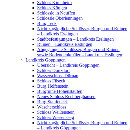
Schloss Kirchheim
Schloss Köngen
Schlössle in Neuffen
Schlössle Oberlenningen
Burg Teck
Nicht zugängliche Schlösser, Burgen und Ruinen
– Landkreis Esslingen
Stadtbefestigungen – Landkreis Esslingen
Ruinen – Landkreis Esslingen
Abgegangene Schlösser, Burgen und Ruinen
sowie Bodendenkmäler – Landkreis Esslingen
Landkreis Göppingen
Übersicht – Landkreis Göppingen
Schloss Donzdorf
Wasserschloss Dürnau
Schloss Filseck
Burg Helfenstein
Burgruine Hohenstaufen
Neues Schloss Rechberghausen
Burg Staufeneck
Wäscherschloss
Schloss Weißenstein
Schloss Wiesensteig
Nicht zugängliche Schlösser, Burgen und Ruinen
– Landkreis Göppingen