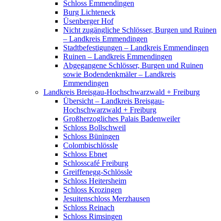
Schloss Emmendingen
Burg Lichteneck
Üsenberger Hof
Nicht zugängliche Schlösser, Burgen und Ruinen
– Landkreis Emmendingen
Stadtbefestigungen – Landkreis Emmendingen
Ruinen – Landkreis Emmendingen
Abgegangene Schlösser, Burgen und Ruinen
sowie Bodendenkmäler – Landkreis
Emmendingen
Landkreis Breisgau-Hochschwarzwald + Freiburg
Übersicht – Landkreis Breisgau-
Hochschwarzwald + Freiburg
Großherzogliches Palais Badenweiler
Schloss Bollschweil
Schloss Büningen
Colombischlössle
Schloss Ebnet
Schlosscafé Freiburg
Greiffenegg-Schlössle
Schloss Heitersheim
Schloss Krozingen
Jesuitenschloss Merzhausen
Schloss Reinach
Schloss Rimsingen