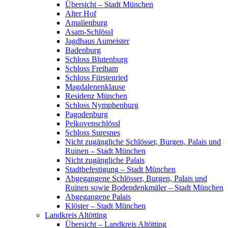
Übersicht – Stadt München
Alter Hof
Amalienburg
Asam-Schlössl
Jagdhaus Aumeister
Badenburg
Schloss Blutenburg
Schloss Freiham
Schloss Fürstenried
Magdalenenklause
Residenz München
Schloss Nymphenburg
Pagodenburg
Pelkovenschlössl
Schloss Suresnes
Nicht zugängliche Schlösser, Burgen, Palais und
Ruinen – Stadt München
Nicht zugängliche Palais
Stadtbefestigung – Stadt München
Abgegangene Schlösser, Burgen, Palais und
Ruinen sowie Bodendenkmäler – Stadt München
Abgegangene Palais
Klöster – Stadt München
Landkreis Altötting
Übersicht – Landkreis Altötting