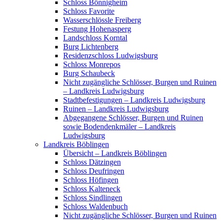
Schloss Bönnigheim
Schloss Favorite
Wasserschlössle Freiberg
Festung Hohenasperg
Landschloss Korntal
Burg Lichtenberg
Residenzschloss Ludwigsburg
Schloss Monrepos
Burg Schaubeck
Nicht zugängliche Schlösser, Burgen und Ruinen
– Landkreis Ludwigsburg
Stadtbefestigungen – Landkreis Ludwigsburg
Ruinen – Landkreis Ludwigsburg
Abgegangene Schlösser, Burgen und Ruinen
sowie Bodendenkmäler – Landkreis
Ludwigsburg
Landkreis Böblingen
Übersicht – Landkreis Böblingen
Schloss Dätzingen
Schloss Deufringen
Schloss Höfingen
Schloss Kalteneck
Schloss Sindlingen
Schloss Waldenbuch
Nicht zugängliche Schlösser, Burgen und Ruinen