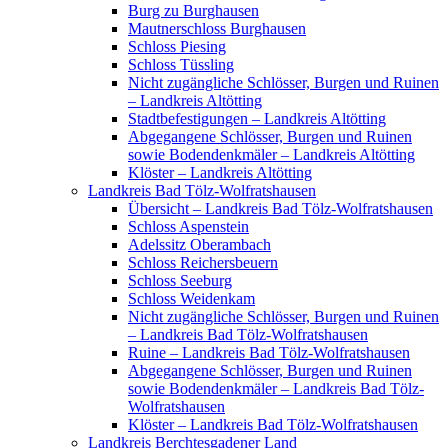
Burg zu Burghausen
Mautnerschloss Burghausen
Schloss Piesing
Schloss Tüssling
Nicht zugängliche Schlösser, Burgen und Ruinen
– Landkreis Altötting
Stadtbefestigungen – Landkreis Altötting
Abgegangene Schlösser, Burgen und Ruinen
sowie Bodendenkmäler – Landkreis Altötting
Klöster – Landkreis Altötting
Landkreis Bad Tölz-Wolfratshausen
Übersicht – Landkreis Bad Tölz-Wolfratshausen
Schloss Aspenstein
Adelssitz Oberambach
Schloss Reichersbeuern
Schloss Seeburg
Schloss Weidenkam
Nicht zugängliche Schlösser, Burgen und Ruinen
– Landkreis Bad Tölz-Wolfratshausen
Ruine – Landkreis Bad Tölz-Wolfratshausen
Abgegangene Schlösser, Burgen und Ruinen
sowie Bodendenkmäler – Landkreis Bad Tölz-
Wolfratshausen
Klöster – Landkreis Bad Tölz-Wolfratshausen
Landkreis Berchtesgadener Land