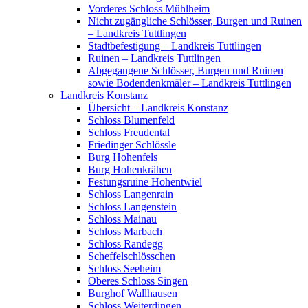
Vorderes Schloss Mühlheim
Nicht zugängliche Schlösser, Burgen und Ruinen
– Landkreis Tuttlingen
Stadtbefestigung – Landkreis Tuttlingen
Ruinen – Landkreis Tuttlingen
Abgegangene Schlösser, Burgen und Ruinen
sowie Bodendenkmäler – Landkreis Tuttlingen
Landkreis Konstanz
Übersicht – Landkreis Konstanz
Schloss Blumenfeld
Schloss Freudental
Friedinger Schlössle
Burg Hohenfels
Burg Hohenkrähen
Festungsruine Hohentwiel
Schloss Langenrain
Schloss Langenstein
Schloss Mainau
Schloss Marbach
Schloss Randegg
Scheffelschlösschen
Schloss Seeheim
Oberes Schloss Singen
Burghof Wallhausen
Schloss Weiterdingen