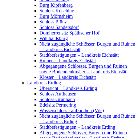
Burg Kipfenberg
Schloss Kösching
Burg Mörnsheim
Schloss Pfünz
Schloss Sandersdorf
Domherrensitz Späthscher Hof
Willibaldsburg
Nicht zugängliche Schlösser, Burgen und Ruinen
– Landkreis Eichstätt
Stadtbefestigungen – Landkreis Eichstätt
Ruinen – Landkreis Eichstätt
Abgegangene Schlösser, Burgen und Ruinen
sowie Bodendenkmäler – Landkreis Eichstätt
Klöster – Landkreis Eichstätt
Landkreis Erding
Übersicht – Landkreis Erding
Schloss Aufhausen
Schloss Grünbach
Edelsitz Permering
Wasserschloss Taufkirchen (Vils)
Nicht zugängliche Schlösser, Burgen und Ruinen
– Landkreis Erding
Stadtbefestigungen – Landkreis Erding
Abgegangene Schlösser, Burgen und Ruinen