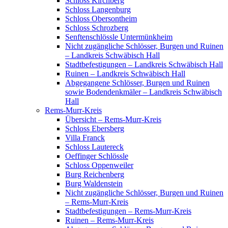
Schloss Kirchberg
Schloss Langenburg
Schloss Obersontheim
Schloss Schrozberg
Senftenschlössle Untermünkheim
Nicht zugängliche Schlösser, Burgen und Ruinen
– Landkreis Schwäbisch Hall
Stadtbefestigungen – Landkreis Schwäbisch Hall
Ruinen – Landkreis Schwäbisch Hall
Abgegangene Schlösser, Burgen und Ruinen
sowie Bodendenkmäler – Landkreis Schwäbisch
Hall
Rems-Murr-Kreis
Übersicht – Rems-Murr-Kreis
Schloss Ebersberg
Villa Franck
Schloss Lautereck
Oeffinger Schlössle
Schloss Oppenweiler
Burg Reichenberg
Burg Waldenstein
Nicht zugängliche Schlösser, Burgen und Ruinen
– Rems-Murr-Kreis
Stadtbefestigungen – Rems-Murr-Kreis
Ruinen – Rems-Murr-Kreis