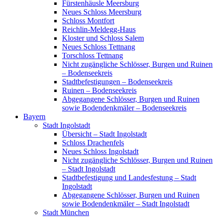
Fürstenhäusle Meersburg
Neues Schloss Meersburg
Schloss Montfort
Reichlin-Meldegg-Haus
Kloster und Schloss Salem
Neues Schloss Tettnang
Torschloss Tettnang
Nicht zugängliche Schlösser, Burgen und Ruinen
– Bodenseekreis
Stadtbefestigungen – Bodenseekreis
Ruinen – Bodenseekreis
Abgegangene Schlösser, Burgen und Ruinen
sowie Bodendenkmäler – Bodenseekreis
Bayern
Stadt Ingolstadt
Übersicht – Stadt Ingolstadt
Schloss Drachenfels
Neues Schloss Ingolstadt
Nicht zugängliche Schlösser, Burgen und Ruinen
– Stadt Ingolstadt
Stadtbefestigung und Landesfestung – Stadt
Ingolstadt
Abgegangene Schlösser, Burgen und Ruinen
sowie Bodendenkmäler – Stadt Ingolstadt
Stadt München