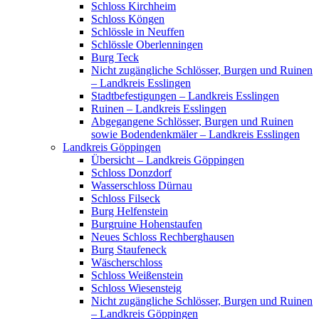
Schloss Kirchheim
Schloss Köngen
Schlössle in Neuffen
Schlössle Oberlenningen
Burg Teck
Nicht zugängliche Schlösser, Burgen und Ruinen
– Landkreis Esslingen
Stadtbefestigungen – Landkreis Esslingen
Ruinen – Landkreis Esslingen
Abgegangene Schlösser, Burgen und Ruinen
sowie Bodendenkmäler – Landkreis Esslingen
Landkreis Göppingen
Übersicht – Landkreis Göppingen
Schloss Donzdorf
Wasserschloss Dürnau
Schloss Filseck
Burg Helfenstein
Burgruine Hohenstaufen
Neues Schloss Rechberghausen
Burg Staufeneck
Wäscherschloss
Schloss Weißenstein
Schloss Wiesensteig
Nicht zugängliche Schlösser, Burgen und Ruinen
– Landkreis Göppingen