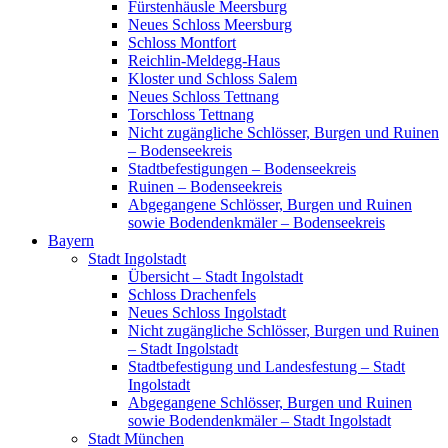
Fürstenhäusle Meersburg
Neues Schloss Meersburg
Schloss Montfort
Reichlin-Meldegg-Haus
Kloster und Schloss Salem
Neues Schloss Tettnang
Torschloss Tettnang
Nicht zugängliche Schlösser, Burgen und Ruinen
– Bodenseekreis
Stadtbefestigungen – Bodenseekreis
Ruinen – Bodenseekreis
Abgegangene Schlösser, Burgen und Ruinen
sowie Bodendenkmäler – Bodenseekreis
Bayern
Stadt Ingolstadt
Übersicht – Stadt Ingolstadt
Schloss Drachenfels
Neues Schloss Ingolstadt
Nicht zugängliche Schlösser, Burgen und Ruinen
– Stadt Ingolstadt
Stadtbefestigung und Landesfestung – Stadt
Ingolstadt
Abgegangene Schlösser, Burgen und Ruinen
sowie Bodendenkmäler – Stadt Ingolstadt
Stadt München