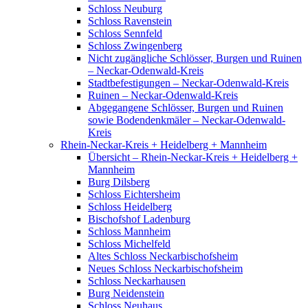
Schloss Neuburg
Schloss Ravenstein
Schloss Sennfeld
Schloss Zwingenberg
Nicht zugängliche Schlösser, Burgen und Ruinen
– Neckar-Odenwald-Kreis
Stadtbefestigungen – Neckar-Odenwald-Kreis
Ruinen – Neckar-Odenwald-Kreis
Abgegangene Schlösser, Burgen und Ruinen
sowie Bodendenkmäler – Neckar-Odenwald-
Kreis
Rhein-Neckar-Kreis + Heidelberg + Mannheim
Übersicht – Rhein-Neckar-Kreis + Heidelberg +
Mannheim
Burg Dilsberg
Schloss Eichtersheim
Schloss Heidelberg
Bischofshof Ladenburg
Schloss Mannheim
Schloss Michelfeld
Altes Schloss Neckarbischofsheim
Neues Schloss Neckarbischofsheim
Schloss Neckarhausen
Burg Neidenstein
Schloss Neuhaus