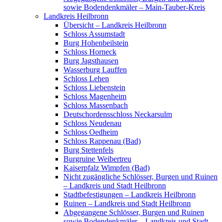
sowie Bodendenkmäler – Main-Tauber-Kreis
Landkreis Heilbronn
Übersicht – Landkreis Heilbronn
Schloss Assumstadt
Burg Hohenbeilstein
Schloss Horneck
Burg Jagsthausen
Wasserburg Lauffen
Schloss Lehen
Schloss Liebenstein
Schloss Magenheim
Schloss Massenbach
Deutschordensschloss Neckarsulm
Schloss Neudenau
Schloss Oedheim
Schloss Rappenau (Bad)
Burg Stettenfels
Burgruine Weibertreu
Kaiserpfalz Wimpfen (Bad)
Nicht zugängliche Schlösser, Burgen und Ruinen
– Landkreis und Stadt Heilbronn
Stadtbefestigungen – Landkreis Heilbronn
Ruinen – Landkreis und Stadt Heilbronn
Abgegangene Schlösser, Burgen und Ruinen
sowie Bodendenkmäler – Landkreis und Stadt