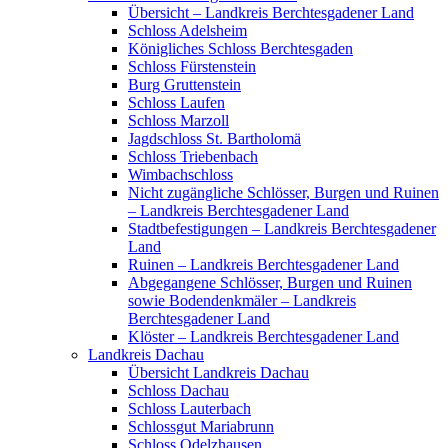
Übersicht – Landkreis Berchtesgadener Land
Schloss Adelsheim
Königliches Schloss Berchtesgaden
Schloss Fürstenstein
Burg Gruttenstein
Schloss Laufen
Schloss Marzoll
Jagdschloss St. Bartholomä
Schloss Triebenbach
Wimbachschloss
Nicht zugängliche Schlösser, Burgen und Ruinen
– Landkreis Berchtesgadener Land
Stadtbefestigungen – Landkreis Berchtesgadener
Land
Ruinen – Landkreis Berchtesgadener Land
Abgegangene Schlösser, Burgen und Ruinen
sowie Bodendenkmäler – Landkreis
Berchtesgadener Land
Klöster – Landkreis Berchtesgadener Land
Landkreis Dachau
Übersicht Landkreis Dachau
Schloss Dachau
Schloss Lauterbach
Schlossgut Mariabrunn
Schloss Odelzhausen