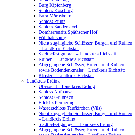
Burg Kipfenberg
Schloss Kösching
Burg Mörnsheim
Schloss Pfünz
Schloss Sandersdorf
Domherrensitz Späthscher Hof
Willibaldsburg
Nicht zugängliche Schlösser, Burgen und Ruinen
– Landkreis Eichstätt
Stadtbefestigungen – Landkreis Eichstätt
Ruinen – Landkreis Eichstätt
Abgegangene Schlösser, Burgen und Ruinen
sowie Bodendenkmäler – Landkreis Eichstätt
Klöster – Landkreis Eichstätt
Landkreis Erding
Übersicht – Landkreis Erding
Schloss Aufhausen
Schloss Grünbach
Edelsitz Permering
Wasserschloss Taufkirchen (Vils)
Nicht zugängliche Schlösser, Burgen und Ruinen
– Landkreis Erding
Stadtbefestigungen – Landkreis Erding
Abgegangene Schlösser, Burgen und Ruinen