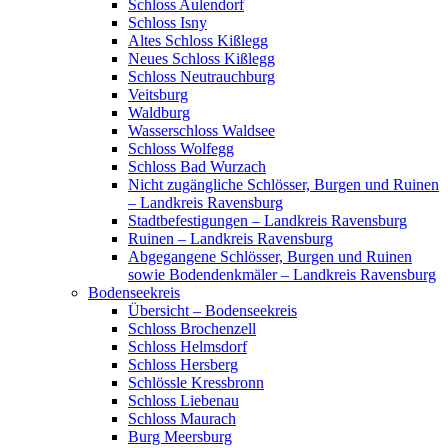
Schloss Aulendorf
Schloss Isny
Altes Schloss Kißlegg
Neues Schloss Kißlegg
Schloss Neutrauchburg
Veitsburg
Waldburg
Wasserschloss Waldsee
Schloss Wolfegg
Schloss Bad Wurzach
Nicht zugängliche Schlösser, Burgen und Ruinen
– Landkreis Ravensburg
Stadtbefestigungen – Landkreis Ravensburg
Ruinen – Landkreis Ravensburg
Abgegangene Schlösser, Burgen und Ruinen
sowie Bodendenkmäler – Landkreis Ravensburg
Bodenseekreis
Übersicht – Bodenseekreis
Schloss Brochenzell
Schloss Helmsdorf
Schloss Hersberg
Schlössle Kressbronn
Schloss Liebenau
Schloss Maurach
Burg Meersburg