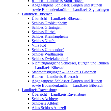
Ruinen – Landkreis Sigmaringen
Abgegangene Schlösser, Burgen und Ruinen
sowie Bodendenkmäler – Landkreis Sigmaringen
Landkreis Biberach
Übersicht – Landkreis Biberach
Schloss Großlaupheim
Schloss Grüningen
Schloss Hürbel
Schloss Kleinlaupheim
Schloss Neufra
Villa Rot
Schloss Ummendorf
Schloss Warthausen
Schloss Zwiefaltendorf
Nicht zugängliche Schlösser, Burgen und Ruinen
– Landkreis Biberach
Stadtbefestigungen – Landkreis Biberach
Ruinen – Landkreis Biberach
Abgegangene Schlösser, Burgen und Ruinen
sowie Bodendenkmäler – Landkreis Biberach
Landkreis Ravensburg
Übersicht – Landkreis Ravensburg
Schloss Achberg
Schlössle Altdorf
Altes Schloss Amtzell