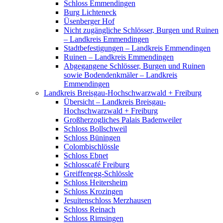
Schloss Emmendingen
Burg Lichteneck
Üsenberger Hof
Nicht zugängliche Schlösser, Burgen und Ruinen
– Landkreis Emmendingen
Stadtbefestigungen – Landkreis Emmendingen
Ruinen – Landkreis Emmendingen
Abgegangene Schlösser, Burgen und Ruinen
sowie Bodendenkmäler – Landkreis
Emmendingen
Landkreis Breisgau-Hochschwarzwald + Freiburg
Übersicht – Landkreis Breisgau-
Hochschwarzwald + Freiburg
Großherzogliches Palais Badenweiler
Schloss Bollschweil
Schloss Büningen
Colombischlössle
Schloss Ebnet
Schlosscafé Freiburg
Greiffenegg-Schlössle
Schloss Heitersheim
Schloss Krozingen
Jesuitenschloss Merzhausen
Schloss Reinach
Schloss Rimsingen