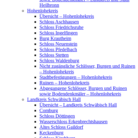
Heilbronn
Hohenlohekreis
Übersicht – Hohenlohekreis
Schloss Aschhausen
Schloss Friedrichsruhe
Schloss Ingelfingen
Burg Krautheim
Schloss Neuenstein
Schloss Pfedelbach
Schloss Stetten
Schloss Waldenburg
Nicht zugängliche Schlösser, Burgen und Ruinen
– Hohenlohekreis
Stadtbefestigungen – Hohenlohekreis
Ruinen – Hohenlohekreis
Abgegangene Schlösser, Burgen und Ruinen
sowie Bodendenkmäler – Hohenlohekreis
Landkreis Schwäbisch Hall
Übersicht – Landkreis Schwäbisch Hall
Comburg
Schloss Döttingen
Wasserschloss Erkenbrechtshausen
Altes Schloss Gaildorf
Keckenburg