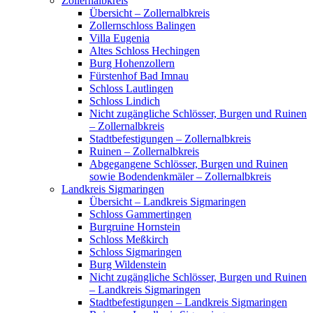
Zollernalbkreis
Übersicht – Zollernalbkreis
Zollernschloss Balingen
Villa Eugenia
Altes Schloss Hechingen
Burg Hohenzollern
Fürstenhof Bad Imnau
Schloss Lautlingen
Schloss Lindich
Nicht zugängliche Schlösser, Burgen und Ruinen
– Zollernalbkreis
Stadtbefestigungen – Zollernalbkreis
Ruinen – Zollernalbkreis
Abgegangene Schlösser, Burgen und Ruinen
sowie Bodendenkmäler – Zollernalbkreis
Landkreis Sigmaringen
Übersicht – Landkreis Sigmaringen
Schloss Gammertingen
Burgruine Hornstein
Schloss Meßkirch
Schloss Sigmaringen
Burg Wildenstein
Nicht zugängliche Schlösser, Burgen und Ruinen
– Landkreis Sigmaringen
Stadtbefestigungen – Landkreis Sigmaringen