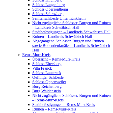
Schloss Kirchberg
Schloss Langenburg
Schloss Obersontheim
Schloss Schrozberg
Senftenschlössle Untermünkheim
Nicht zugängliche Schlösser, Burgen und Ruinen
– Landkreis Schwäbisch Hall
Stadtbefestigungen – Landkreis Schwäbisch Hall
Ruinen – Landkreis Schwäbisch Hall
Abgegangene Schlösser, Burgen und Ruinen
sowie Bodendenkmäler – Landkreis Schwäbisch
Hall
Rems-Murr-Kreis
Übersicht – Rems-Murr-Kreis
Schloss Ebersberg
Villa Franck
Schloss Lautereck
Oeffinger Schlössle
Schloss Oppenweiler
Burg Reichenberg
Burg Waldenstein
Nicht zugängliche Schlösser, Burgen und Ruinen
– Rems-Murr-Kreis
Stadtbefestigungen – Rems-Murr-Kreis
Ruinen – Rems-Murr-Kreis