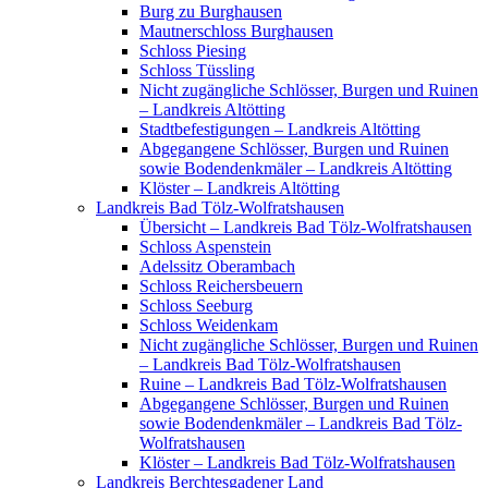
Burg zu Burghausen
Mautnerschloss Burghausen
Schloss Piesing
Schloss Tüssling
Nicht zugängliche Schlösser, Burgen und Ruinen
– Landkreis Altötting
Stadtbefestigungen – Landkreis Altötting
Abgegangene Schlösser, Burgen und Ruinen
sowie Bodendenkmäler – Landkreis Altötting
Klöster – Landkreis Altötting
Landkreis Bad Tölz-Wolfratshausen
Übersicht – Landkreis Bad Tölz-Wolfratshausen
Schloss Aspenstein
Adelssitz Oberambach
Schloss Reichersbeuern
Schloss Seeburg
Schloss Weidenkam
Nicht zugängliche Schlösser, Burgen und Ruinen
– Landkreis Bad Tölz-Wolfratshausen
Ruine – Landkreis Bad Tölz-Wolfratshausen
Abgegangene Schlösser, Burgen und Ruinen
sowie Bodendenkmäler – Landkreis Bad Tölz-
Wolfratshausen
Klöster – Landkreis Bad Tölz-Wolfratshausen
Landkreis Berchtesgadener Land