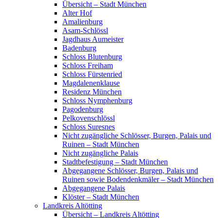
Übersicht – Stadt München
Alter Hof
Amalienburg
Asam-Schlössl
Jagdhaus Aumeister
Badenburg
Schloss Blutenburg
Schloss Freiham
Schloss Fürstenried
Magdalenenklause
Residenz München
Schloss Nymphenburg
Pagodenburg
Pelkovenschlössl
Schloss Suresnes
Nicht zugängliche Schlösser, Burgen, Palais und
Ruinen – Stadt München
Nicht zugängliche Palais
Stadtbefestigung – Stadt München
Abgegangene Schlösser, Burgen, Palais und
Ruinen sowie Bodendenkmäler – Stadt München
Abgegangene Palais
Klöster – Stadt München
Landkreis Altötting
Übersicht – Landkreis Altötting