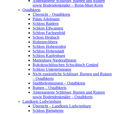
Abgegangene Schlösser, Burgen und Ruinen
sowie Bodendenkmäler – Rems-Murr-Kreis
Ostalbkreis
Übersicht – Ostalbkreis
Palais Adelmann
Schloss Baldern
Schloss Ellwangen
Schloss Fachsenfeld
Schoss Heubach
Hohenrechberg
Schloss Hohenroden
Schloss Hohenstadt
Schloss Kapfenburg
Marienburg Niederalfingen
Rokokoschlösschen Schwäbisch Gmünd
Schloss Untergröningen
Nicht zugängliche Schlösser, Burgen und Ruinen
– Ostalbkreis
Stadtbefestigungen – Ostalbkreis
Ruinen – Ostalbkreis
Abgegangene Schlösser, Burgen und Ruinen
sowie Bodendenkmäler – Ostalbkreis
Landkreis Ludwigsburg
Übersicht – Landkreis Ludwigsburg
Schloss Bietigheim