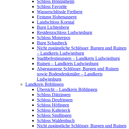
Schloss Bönnigheim
Schloss Favorite
Wasserschlössle Freiberg
Festung Hohenasperg
Landschloss Korntal
Burg Lichtenberg
Residenzschloss Ludwigsburg
Schloss Monrepos
Burg Schaubeck
Nicht zugängliche Schlösser, Burgen und Ruinen
– Landkreis Ludwigsburg
Stadtbefestigungen – Landkreis Ludwigsburg
Ruinen – Landkreis Ludwigsburg
Abgegangene Schlösser, Burgen und Ruinen
sowie Bodendenkmäler – Landkreis
Ludwigsburg
Landkreis Böblingen
Übersicht – Landkreis Böblingen
Schloss Dätzingen
Schloss Deufringen
Schloss Höfingen
Schloss Kalteneck
Schloss Sindlingen
Schloss Waldenbuch
Nicht zugängliche Schlösser, Burgen und Ruinen