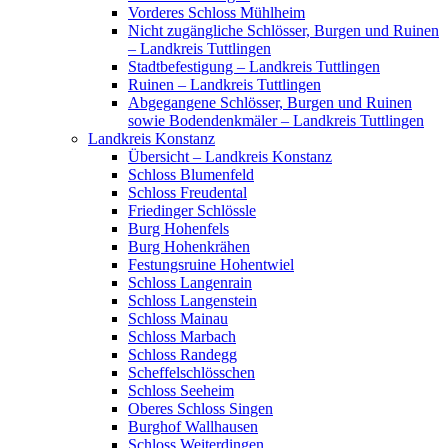
Vorderes Schloss Mühlheim
Nicht zugängliche Schlösser, Burgen und Ruinen
– Landkreis Tuttlingen
Stadtbefestigung – Landkreis Tuttlingen
Ruinen – Landkreis Tuttlingen
Abgegangene Schlösser, Burgen und Ruinen
sowie Bodendenkmäler – Landkreis Tuttlingen
Landkreis Konstanz
Übersicht – Landkreis Konstanz
Schloss Blumenfeld
Schloss Freudental
Friedinger Schlössle
Burg Hohenfels
Burg Hohenkrähen
Festungsruine Hohentwiel
Schloss Langenrain
Schloss Langenstein
Schloss Mainau
Schloss Marbach
Schloss Randegg
Scheffelschlösschen
Schloss Seeheim
Oberes Schloss Singen
Burghof Wallhausen
Schloss Weiterdingen