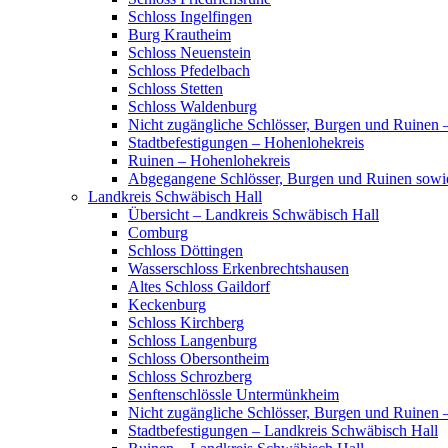
Schloss Ingelfingen
Burg Krautheim
Schloss Neuenstein
Schloss Pfedelbach
Schloss Stetten
Schloss Waldenburg
Nicht zugängliche Schlösser, Burgen und Ruinen 
Stadtbefestigungen – Hohenlohekreis
Ruinen – Hohenlohekreis
Abgegangene Schlösser, Burgen und Ruinen sowi
Landkreis Schwäbisch Hall
Übersicht – Landkreis Schwäbisch Hall
Comburg
Schloss Döttingen
Wasserschloss Erkenbrechtshausen
Altes Schloss Gaildorf
Keckenburg
Schloss Kirchberg
Schloss Langenburg
Schloss Obersontheim
Schloss Schrozberg
Senftenschlössle Untermünkheim
Nicht zugängliche Schlösser, Burgen und Ruinen 
Stadtbefestigungen – Landkreis Schwäbisch Hall