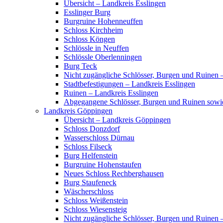
Übersicht – Landkreis Esslingen
Esslinger Burg
Burgruine Hohenneuffen
Schloss Kirchheim
Schloss Köngen
Schlössle in Neuffen
Schlössle Oberlenningen
Burg Teck
Nicht zugängliche Schlösser, Burgen und Ruinen 
Stadtbefestigungen – Landkreis Esslingen
Ruinen – Landkreis Esslingen
Abgegangene Schlösser, Burgen und Ruinen sowi
Landkreis Göppingen
Übersicht – Landkreis Göppingen
Schloss Donzdorf
Wasserschloss Dürnau
Schloss Filseck
Burg Helfenstein
Burgruine Hohenstaufen
Neues Schloss Rechberghausen
Burg Staufeneck
Wäscherschloss
Schloss Weißenstein
Schloss Wiesensteig
Nicht zugängliche Schlösser, Burgen und Ruinen