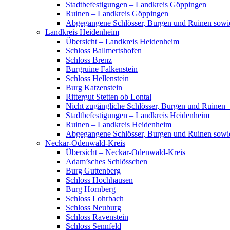
Stadtbefestigungen – Landkreis Göppingen
Ruinen – Landkreis Göppingen
Abgegangene Schlösser, Burgen und Ruinen sow
Landkreis Heidenheim
Übersicht – Landkreis Heidenheim
Schloss Ballmertshofen
Schloss Brenz
Burgruine Falkenstein
Schloss Hellenstein
Burg Katzenstein
Rittergut Stetten ob Lontal
Nicht zugängliche Schlösser, Burgen und Ruinen
Stadtbefestigungen – Landkreis Heidenheim
Ruinen – Landkreis Heidenheim
Abgegangene Schlösser, Burgen und Ruinen sowi
Neckar-Odenwald-Kreis
Übersicht – Neckar-Odenwald-Kreis
Adam’sches Schlösschen
Burg Guttenberg
Schloss Hochhausen
Burg Hornberg
Schloss Lohrbach
Schloss Neuburg
Schloss Ravenstein
Schloss Sennfeld