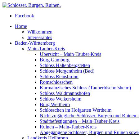
Facebook
Home
Willkommen
Interessantes
Baden-Württemberg
Main-Tauber-Kreis
Übersicht – Main-Tauber-Kreis
Burg Gamburg
Schloss Haltenbergstetten
Schloss Mergentheim (Bad)
Schloss Reinsbronn
Romschlösschen
Kurmainzisches Schloss (Tauberbischofsheim)
Schloss Waldmannshofen
Schloss Weikersheim
Burg Wertheim
Schlösschen im Hofgarten Wertheim
Nicht zugängliche Schlösser, Burgen und Ruinen 
Stadtbefestigungen – Main-Tauber-Kreis
Ruinen – Main-Tauber-Kreis
Abgegangene Schlösser, Burgen und Ruinen sowi
Landkreis Heilbronn