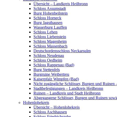
Übersicht – Landkreis Heilbronn
Schloss Assumstadt
Burg Hohenbeilstein
Schloss Horneck
Burg Jagsthausen
Wasserburg Lauffen
Schloss Lehen
Schloss Liebenstein
Schloss Magenheim
Schloss Massenbach
Deutschordensschloss Neckarsulm
Schloss Neudenau
Schloss Oedheim
Schloss Rappenau (Bad)
Burg Stettenfels
Burgruine Weibertreu
Kaiserpfalz Wimpfen (Bad)
Nicht zugängliche Schlösser, Burgen und Ruinen 
Stadtbefestigungen – Landkreis Heilbronn
Ruinen – Landkreis und Stadt Heilbronn
Abgegangene Schlösser, Burgen und Ruinen sowi
Hohenlohekreis
Übersicht – Hohenlohekreis
Schloss Aschhausen
Schloss Friedrichsruhe