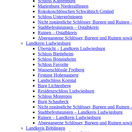
Schloss Kapfenburg
Marienburg Niederalfingen
Rokokoschlösschen Schwäbisch Gmünd
Schloss Untergröningen
Nicht zugängliche Schlösser, Burgen und Ruinen –
Stadtbefestigungen – Ostalbkreis
Ruinen – Ostalbkreis
Abgegangene Schlösser, Burgen und Ruinen sowi
Landkreis Ludwigsburg
Übersicht – Landkreis Ludwigsburg
Schloss Bietigheim
Schloss Bönnigheim
Schloss Favorite
Wasserschlössle Freiberg
Festung Hohenasperg
Landschloss Korntal
Burg Lichtenberg
Residenzschloss Ludwigsburg
Schloss Monrepos
Burg Schaubeck
Nicht zugängliche Schlösser, Burgen und Ruinen
Stadtbefestigungen – Landkreis Ludwigsburg
Ruinen – Landkreis Ludwigsburg
Abgegangene Schlösser, Burgen und Ruinen sow
Landkreis Böblingen