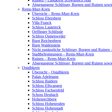
Ruinen – Landkreis Schwäbisch Hall
Abgegangene Schlösser, Burgen und Ruinen sowi
Rems-Murr-Kreis
Übersicht – Rems-Murr-Kreis
Schloss Ebersberg
Villa Franck
Schloss Lautereck
Oeffinger Schlössle
Schloss Oppenweiler
Burg Reichenberg
Burg Waldenstein
Nicht zugängliche Schlösser, Burgen und Ruinen
Stadtbefestigungen – Rems-Murr-Kreis
Ruinen – Rems-Murr-Kreis
Abgegangene Schlösser, Burgen und Ruinen sow
Ostalbkreis
Übersicht – Ostalbkreis
Palais Adelmann
Schloss Baldern
Schloss Ellwangen
Schloss Fachsenfeld
Schoss Heubach
Hohenrechberg
Schloss Hohenroden
Schloss Hohenstadt