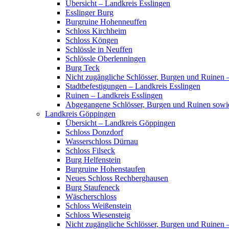
Übersicht – Landkreis Esslingen
Esslinger Burg
Burgruine Hohenneuffen
Schloss Kirchheim
Schloss Köngen
Schlössle in Neuffen
Schlössle Oberlenningen
Burg Teck
Nicht zugängliche Schlösser, Burgen und Ruinen 
Stadtbefestigungen – Landkreis Esslingen
Ruinen – Landkreis Esslingen
Abgegangene Schlösser, Burgen und Ruinen sowi
Landkreis Göppingen
Übersicht – Landkreis Göppingen
Schloss Donzdorf
Wasserschloss Dürnau
Schloss Filseck
Burg Helfenstein
Burgruine Hohenstaufen
Neues Schloss Rechberghausen
Burg Staufeneck
Wäscherschloss
Schloss Weißenstein
Schloss Wiesensteig
Nicht zugängliche Schlösser, Burgen und Ruinen