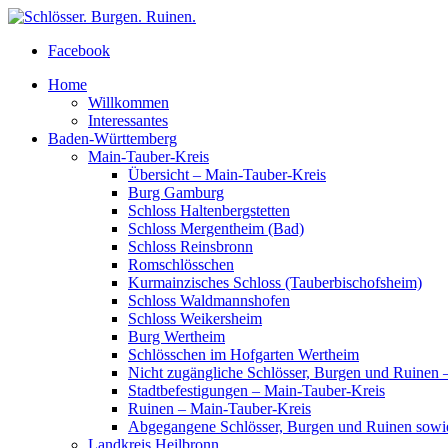
Facebook
Home
Willkommen
Interessantes
Baden-Württemberg
Main-Tauber-Kreis
Übersicht – Main-Tauber-Kreis
Burg Gamburg
Schloss Haltenbergstetten
Schloss Mergentheim (Bad)
Schloss Reinsbronn
Romschlösschen
Kurmainzisches Schloss (Tauberbischofsheim)
Schloss Waldmannshofen
Schloss Weikersheim
Burg Wertheim
Schlösschen im Hofgarten Wertheim
Nicht zugängliche Schlösser, Burgen und Ruinen 
Stadtbefestigungen – Main-Tauber-Kreis
Ruinen – Main-Tauber-Kreis
Abgegangene Schlösser, Burgen und Ruinen sowi
Landkreis Heilbronn