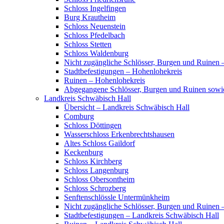
Schloss Ingelfingen
Burg Krautheim
Schloss Neuenstein
Schloss Pfedelbach
Schloss Stetten
Schloss Waldenburg
Nicht zugängliche Schlösser, Burgen und Ruinen 
Stadtbefestigungen – Hohenlohekreis
Ruinen – Hohenlohekreis
Abgegangene Schlösser, Burgen und Ruinen sowi
Landkreis Schwäbisch Hall
Übersicht – Landkreis Schwäbisch Hall
Comburg
Schloss Döttingen
Wasserschloss Erkenbrechtshausen
Altes Schloss Gaildorf
Keckenburg
Schloss Kirchberg
Schloss Langenburg
Schloss Obersontheim
Schloss Schrozberg
Senftenschlössle Untermünkheim
Nicht zugängliche Schlösser, Burgen und Ruinen 
Stadtbefestigungen – Landkreis Schwäbisch Hall