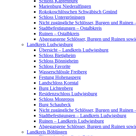
Schloss Kapfenburg
Marienburg Niederalfingen
Rokokoschlösschen Schwäbisch Gmünd
Schloss Untergröningen
Nicht zugängliche Schlösser, Burgen und Ruinen –
Stadtbefestigungen – Ostalbkreis
Ruinen – Ostalbkreis
Abgegangene Schlösser, Burgen und Ruinen sowi
Landkreis Ludwigsburg
Übersicht – Landkreis Ludwigsburg
Schloss Bietigheim
Schloss Bönnigheim
Schloss Favorite
Wasserschlössle Freiberg
Festung Hohenasperg
Landschloss Korntal
Burg Lichtenberg
Residenzschloss Ludwigsburg
Schloss Monrepos
Burg Schaubeck
Nicht zugängliche Schlösser, Burgen und Ruinen
Stadtbefestigungen – Landkreis Ludwigsburg
Ruinen – Landkreis Ludwigsburg
Abgegangene Schlösser, Burgen und Ruinen sow
Landkreis Böblingen