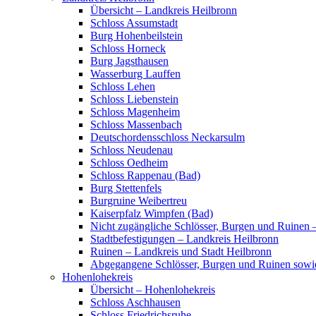
Übersicht – Landkreis Heilbronn
Schloss Assumstadt
Burg Hohenbeilstein
Schloss Horneck
Burg Jagsthausen
Wasserburg Lauffen
Schloss Lehen
Schloss Liebenstein
Schloss Magenheim
Schloss Massenbach
Deutschordensschloss Neckarsulm
Schloss Neudenau
Schloss Oedheim
Schloss Rappenau (Bad)
Burg Stettenfels
Burgruine Weibertreu
Kaiserpfalz Wimpfen (Bad)
Nicht zugängliche Schlösser, Burgen und Ruinen 
Stadtbefestigungen – Landkreis Heilbronn
Ruinen – Landkreis und Stadt Heilbronn
Abgegangene Schlösser, Burgen und Ruinen sowi
Hohenlohekreis
Übersicht – Hohenlohekreis
Schloss Aschhausen
Schloss Friedrichsruhe