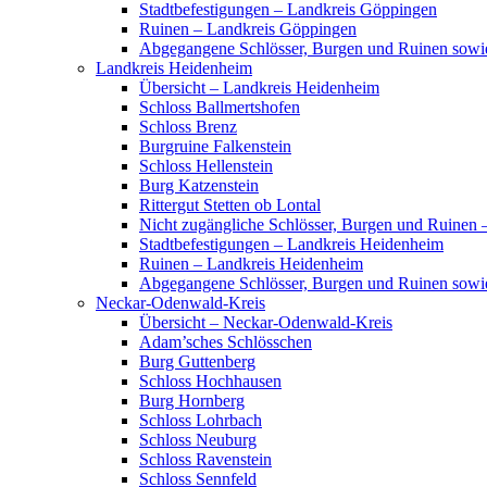
Stadtbefestigungen – Landkreis Göppingen
Ruinen – Landkreis Göppingen
Abgegangene Schlösser, Burgen und Ruinen sow
Landkreis Heidenheim
Übersicht – Landkreis Heidenheim
Schloss Ballmertshofen
Schloss Brenz
Burgruine Falkenstein
Schloss Hellenstein
Burg Katzenstein
Rittergut Stetten ob Lontal
Nicht zugängliche Schlösser, Burgen und Ruinen
Stadtbefestigungen – Landkreis Heidenheim
Ruinen – Landkreis Heidenheim
Abgegangene Schlösser, Burgen und Ruinen sowi
Neckar-Odenwald-Kreis
Übersicht – Neckar-Odenwald-Kreis
Adam’sches Schlösschen
Burg Guttenberg
Schloss Hochhausen
Burg Hornberg
Schloss Lohrbach
Schloss Neuburg
Schloss Ravenstein
Schloss Sennfeld