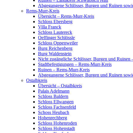
Ruinen – Landkreis Schwäbisch Hall
Abgegangene Schlösser, Burgen und Ruinen sowi
Rems-Murr-Kreis
Übersicht – Rems-Murr-Kreis
Schloss Ebersberg
Villa Franck
Schloss Lautereck
Oeffinger Schlössle
Schloss Oppenweiler
Burg Reichenberg
Burg Waldenstein
Nicht zugängliche Schlösser, Burgen und Ruinen
Stadtbefestigungen – Rems-Murr-Kreis
Ruinen – Rems-Murr-Kreis
Abgegangene Schlösser, Burgen und Ruinen sow
Ostalbkreis
Übersicht – Ostalbkreis
Palais Adelmann
Schloss Baldern
Schloss Ellwangen
Schloss Fachsenfeld
Schoss Heubach
Hohenrechberg
Schloss Hohenroden
Schloss Hohenstadt