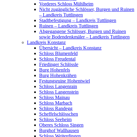
Vorderes Schloss Mühlheim
Nicht zugängliche Schlösser, Burgen und Ruinen
– Landkreis Tuttlingen
Stadtbefestigung – Landkreis Tuttlingen
Ruinen – Landkreis Tuttlingen
Abgegangene Schlösser, Burgen und Ruinen
sowie Bodendenkmäler – Landkreis Tuttlingen
Landkreis Konstanz
Übersicht – Landkreis Konstanz
Schloss Blumenfeld
Schloss Freudental
Friedinger Schlössle
Burg Hohenfels
Burg Hohenkrähen
Festungsruine Hohentwiel
Schloss Langenrain
Schloss Langenstein
Schloss Mainau
Schloss Marbach
Schloss Randegg
Scheffelschlösschen
Schloss Seeheim
Oberes Schloss Singen
Burghof Wallhausen
Schloss Weiterdingen