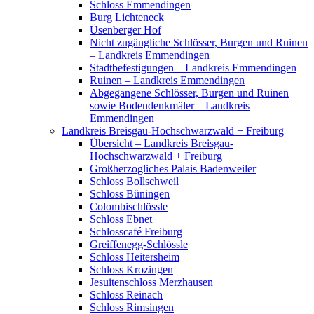
Schloss Emmendingen
Burg Lichteneck
Üsenberger Hof
Nicht zugängliche Schlösser, Burgen und Ruinen
– Landkreis Emmendingen
Stadtbefestigungen – Landkreis Emmendingen
Ruinen – Landkreis Emmendingen
Abgegangene Schlösser, Burgen und Ruinen
sowie Bodendenkmäler – Landkreis
Emmendingen
Landkreis Breisgau-Hochschwarzwald + Freiburg
Übersicht – Landkreis Breisgau-
Hochschwarzwald + Freiburg
Großherzogliches Palais Badenweiler
Schloss Bollschweil
Schloss Büningen
Colombischlössle
Schloss Ebnet
Schlosscafé Freiburg
Greiffenegg-Schlössle
Schloss Heitersheim
Schloss Krozingen
Jesuitenschloss Merzhausen
Schloss Reinach
Schloss Rimsingen