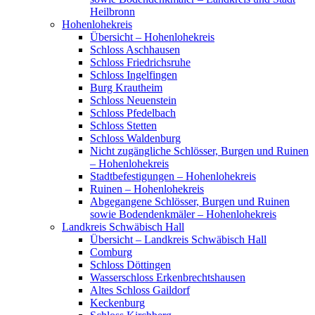
Heilbronn
Hohenlohekreis
Übersicht – Hohenlohekreis
Schloss Aschhausen
Schloss Friedrichsruhe
Schloss Ingelfingen
Burg Krautheim
Schloss Neuenstein
Schloss Pfedelbach
Schloss Stetten
Schloss Waldenburg
Nicht zugängliche Schlösser, Burgen und Ruinen
– Hohenlohekreis
Stadtbefestigungen – Hohenlohekreis
Ruinen – Hohenlohekreis
Abgegangene Schlösser, Burgen und Ruinen
sowie Bodendenkmäler – Hohenlohekreis
Landkreis Schwäbisch Hall
Übersicht – Landkreis Schwäbisch Hall
Comburg
Schloss Döttingen
Wasserschloss Erkenbrechtshausen
Altes Schloss Gaildorf
Keckenburg