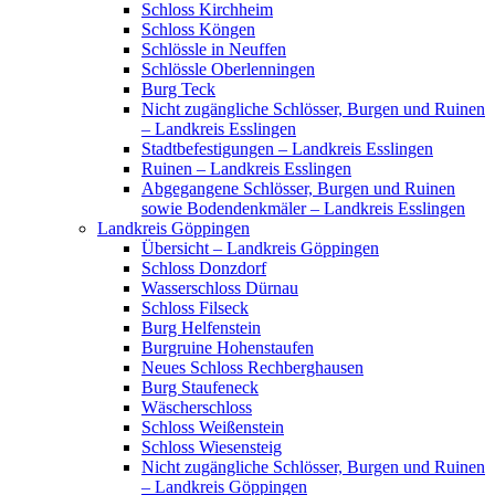
Schloss Kirchheim
Schloss Köngen
Schlössle in Neuffen
Schlössle Oberlenningen
Burg Teck
Nicht zugängliche Schlösser, Burgen und Ruinen
– Landkreis Esslingen
Stadtbefestigungen – Landkreis Esslingen
Ruinen – Landkreis Esslingen
Abgegangene Schlösser, Burgen und Ruinen
sowie Bodendenkmäler – Landkreis Esslingen
Landkreis Göppingen
Übersicht – Landkreis Göppingen
Schloss Donzdorf
Wasserschloss Dürnau
Schloss Filseck
Burg Helfenstein
Burgruine Hohenstaufen
Neues Schloss Rechberghausen
Burg Staufeneck
Wäscherschloss
Schloss Weißenstein
Schloss Wiesensteig
Nicht zugängliche Schlösser, Burgen und Ruinen
– Landkreis Göppingen