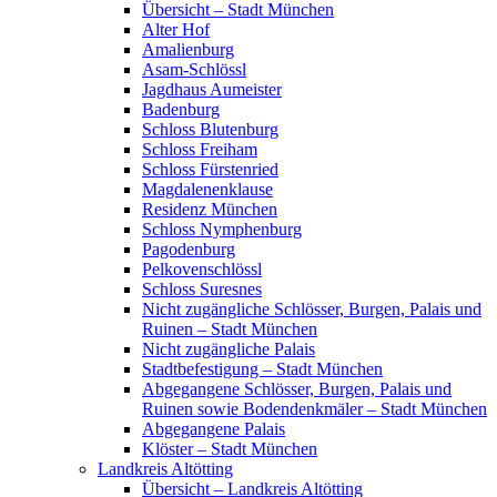
Übersicht – Stadt München
Alter Hof
Amalienburg
Asam-Schlössl
Jagdhaus Aumeister
Badenburg
Schloss Blutenburg
Schloss Freiham
Schloss Fürstenried
Magdalenenklause
Residenz München
Schloss Nymphenburg
Pagodenburg
Pelkovenschlössl
Schloss Suresnes
Nicht zugängliche Schlösser, Burgen, Palais und
Ruinen – Stadt München
Nicht zugängliche Palais
Stadtbefestigung – Stadt München
Abgegangene Schlösser, Burgen, Palais und
Ruinen sowie Bodendenkmäler – Stadt München
Abgegangene Palais
Klöster – Stadt München
Landkreis Altötting
Übersicht – Landkreis Altötting