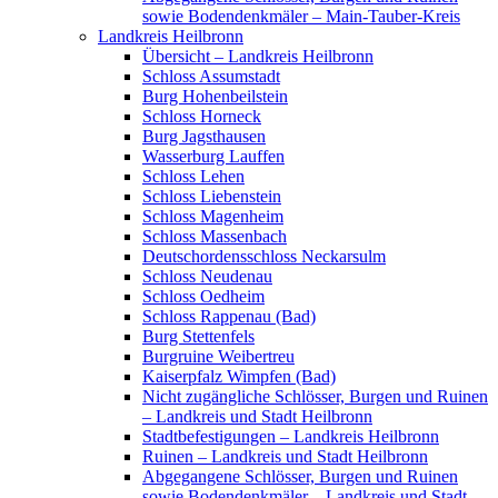
sowie Bodendenkmäler – Main-Tauber-Kreis
Landkreis Heilbronn
Übersicht – Landkreis Heilbronn
Schloss Assumstadt
Burg Hohenbeilstein
Schloss Horneck
Burg Jagsthausen
Wasserburg Lauffen
Schloss Lehen
Schloss Liebenstein
Schloss Magenheim
Schloss Massenbach
Deutschordensschloss Neckarsulm
Schloss Neudenau
Schloss Oedheim
Schloss Rappenau (Bad)
Burg Stettenfels
Burgruine Weibertreu
Kaiserpfalz Wimpfen (Bad)
Nicht zugängliche Schlösser, Burgen und Ruinen
– Landkreis und Stadt Heilbronn
Stadtbefestigungen – Landkreis Heilbronn
Ruinen – Landkreis und Stadt Heilbronn
Abgegangene Schlösser, Burgen und Ruinen
sowie Bodendenkmäler – Landkreis und Stadt