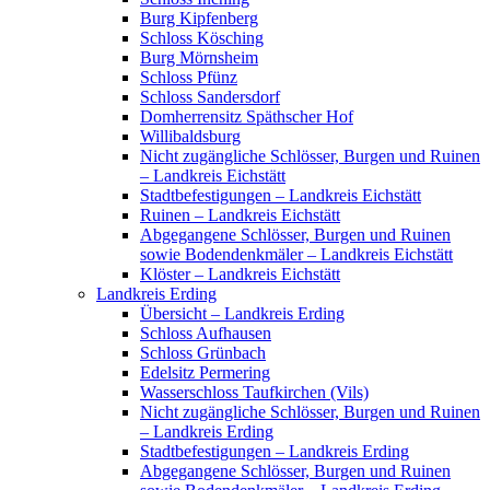
Burg Kipfenberg
Schloss Kösching
Burg Mörnsheim
Schloss Pfünz
Schloss Sandersdorf
Domherrensitz Späthscher Hof
Willibaldsburg
Nicht zugängliche Schlösser, Burgen und Ruinen
– Landkreis Eichstätt
Stadtbefestigungen – Landkreis Eichstätt
Ruinen – Landkreis Eichstätt
Abgegangene Schlösser, Burgen und Ruinen
sowie Bodendenkmäler – Landkreis Eichstätt
Klöster – Landkreis Eichstätt
Landkreis Erding
Übersicht – Landkreis Erding
Schloss Aufhausen
Schloss Grünbach
Edelsitz Permering
Wasserschloss Taufkirchen (Vils)
Nicht zugängliche Schlösser, Burgen und Ruinen
– Landkreis Erding
Stadtbefestigungen – Landkreis Erding
Abgegangene Schlösser, Burgen und Ruinen