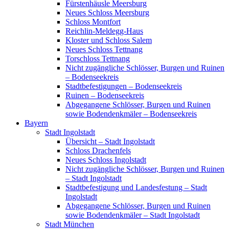
Fürstenhäusle Meersburg
Neues Schloss Meersburg
Schloss Montfort
Reichlin-Meldegg-Haus
Kloster und Schloss Salem
Neues Schloss Tettnang
Torschloss Tettnang
Nicht zugängliche Schlösser, Burgen und Ruinen
– Bodenseekreis
Stadtbefestigungen – Bodenseekreis
Ruinen – Bodenseekreis
Abgegangene Schlösser, Burgen und Ruinen
sowie Bodendenkmäler – Bodenseekreis
Bayern
Stadt Ingolstadt
Übersicht – Stadt Ingolstadt
Schloss Drachenfels
Neues Schloss Ingolstadt
Nicht zugängliche Schlösser, Burgen und Ruinen
– Stadt Ingolstadt
Stadtbefestigung und Landesfestung – Stadt
Ingolstadt
Abgegangene Schlösser, Burgen und Ruinen
sowie Bodendenkmäler – Stadt Ingolstadt
Stadt München