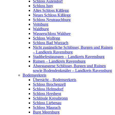
Schloss Aulendorf
Schloss Isny
Altes Schloss Kißlegg
Neues Schloss Kißlegg
Schloss Neutrauchburg
Veitsburg
Waldburg
Wasserschloss Waldsee
Schloss Wolfegg
Schloss Bad Wurzach
Nicht zugängliche Schlösser, Burgen und Ruinen
– Landkreis Ravensburg
Stadtbefestigungen – Landkreis Ravensburg
Ruinen – Landkreis Ravensburg
Abgegangene Schlösser, Burgen und Ruinen
sowie Bodendenkmäler – Landkreis Ravensburg
Bodenseekreis
Übersicht – Bodenseekreis
Schloss Brochenzell
Schloss Helmsdorf
Schloss Hersberg
Schlössle Kressbronn
Schloss Liebenau
Schloss Maurach
Burg Meersburg