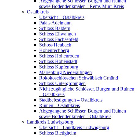
Abgegangene Schlösser, Burgen und Ruinen
sowie Bodendenkmäler – Rems-Murr-Kreis
Ostalbkreis
Übersicht – Ostalbkreis
Palais Adelmann
Schloss Baldern
Schloss Ellwangen
Schloss Fachsenfeld
Schoss Heubach
Hohenrechberg
Schloss Hohenroden
Schloss Hohenstadt
Schloss Kapfenburg
Marienburg Niederalfingen
Rokokoschlösschen Schwäbisch Gmünd
Schloss Untergröningen
Nicht zugängliche Schlösser, Burgen und Ruinen
– Ostalbkreis
Stadtbefestigungen – Ostalbkreis
Ruinen – Ostalbkreis
Abgegangene Schlösser, Burgen und Ruinen
sowie Bodendenkmäler – Ostalbkreis
Landkreis Ludwigsburg
Übersicht – Landkreis Ludwigsburg
Schloss Bietigheim