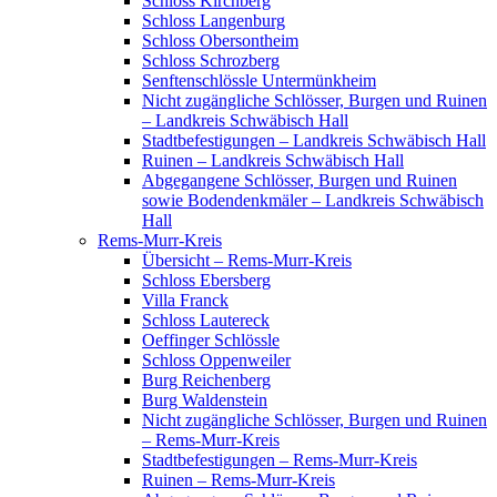
Schloss Kirchberg
Schloss Langenburg
Schloss Obersontheim
Schloss Schrozberg
Senftenschlössle Untermünkheim
Nicht zugängliche Schlösser, Burgen und Ruinen
– Landkreis Schwäbisch Hall
Stadtbefestigungen – Landkreis Schwäbisch Hall
Ruinen – Landkreis Schwäbisch Hall
Abgegangene Schlösser, Burgen und Ruinen
sowie Bodendenkmäler – Landkreis Schwäbisch
Hall
Rems-Murr-Kreis
Übersicht – Rems-Murr-Kreis
Schloss Ebersberg
Villa Franck
Schloss Lautereck
Oeffinger Schlössle
Schloss Oppenweiler
Burg Reichenberg
Burg Waldenstein
Nicht zugängliche Schlösser, Burgen und Ruinen
– Rems-Murr-Kreis
Stadtbefestigungen – Rems-Murr-Kreis
Ruinen – Rems-Murr-Kreis