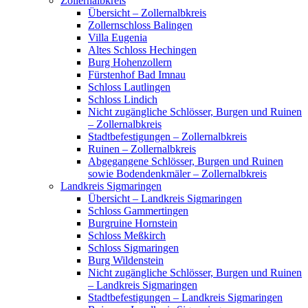
Zollernalbkreis
Übersicht – Zollernalbkreis
Zollernschloss Balingen
Villa Eugenia
Altes Schloss Hechingen
Burg Hohenzollern
Fürstenhof Bad Imnau
Schloss Lautlingen
Schloss Lindich
Nicht zugängliche Schlösser, Burgen und Ruinen
– Zollernalbkreis
Stadtbefestigungen – Zollernalbkreis
Ruinen – Zollernalbkreis
Abgegangene Schlösser, Burgen und Ruinen
sowie Bodendenkmäler – Zollernalbkreis
Landkreis Sigmaringen
Übersicht – Landkreis Sigmaringen
Schloss Gammertingen
Burgruine Hornstein
Schloss Meßkirch
Schloss Sigmaringen
Burg Wildenstein
Nicht zugängliche Schlösser, Burgen und Ruinen
– Landkreis Sigmaringen
Stadtbefestigungen – Landkreis Sigmaringen