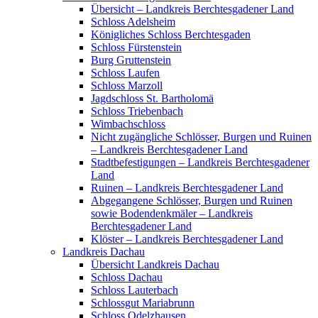
Übersicht – Landkreis Berchtesgadener Land
Schloss Adelsheim
Königliches Schloss Berchtesgaden
Schloss Fürstenstein
Burg Gruttenstein
Schloss Laufen
Schloss Marzoll
Jagdschloss St. Bartholomä
Schloss Triebenbach
Wimbachschloss
Nicht zugängliche Schlösser, Burgen und Ruinen
– Landkreis Berchtesgadener Land
Stadtbefestigungen – Landkreis Berchtesgadener
Land
Ruinen – Landkreis Berchtesgadener Land
Abgegangene Schlösser, Burgen und Ruinen
sowie Bodendenkmäler – Landkreis
Berchtesgadener Land
Klöster – Landkreis Berchtesgadener Land
Landkreis Dachau
Übersicht Landkreis Dachau
Schloss Dachau
Schloss Lauterbach
Schlossgut Mariabrunn
Schloss Odelzhausen