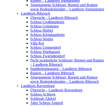
Ruinen – Landkreis Sigmaringen
Abgegangene Schlösser, Burgen und Ruinen
sowie Bodendenkmäler – Landkreis Sigmaringen
Landkreis Biberach
Übersicht – Landkreis Biberach
Schloss Großlaupheim
Schloss Grüningen
Schloss Hürbel
Schloss Kleinlaupheim
Schloss Neufra
Villa Rot
Schloss Ummendorf
Schloss Warthausen
Schloss Zwiefaltendorf
Nicht zugängliche Schlösser, Burgen und Ruinen
– Landkreis Biberach
Stadtbefestigungen – Landkreis Biberach
Ruinen – Landkreis Biberach
Abgegangene Schlösser, Burgen und Ruinen
sowie Bodendenkmäler – Landkreis Biberach
Landkreis Ravensburg
Übersicht – Landkreis Ravensburg
Schloss Achberg
Schlössle Altdorf
Altes Schloss Amtzell