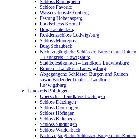
Schloss Bönnigheim
Schloss Favorite
Wasserschlössle Freiberg
Festung Hohenasperg
Landschloss Korntal
Burg Lichtenberg
Residenzschloss Ludwigsburg
Schloss Monrepos
Burg Schaubeck
Nicht zugängliche Schlösser, Burgen und Ruinen
– Landkreis Ludwigsburg
Stadtbefestigungen – Landkreis Ludwigsburg
Ruinen – Landkreis Ludwigsburg
Abgegangene Schlösser, Burgen und Ruinen
sowie Bodendenkmäler – Landkreis
Ludwigsburg
Landkreis Böblingen
Übersicht – Landkreis Böblingen
Schloss Dätzingen
Schloss Deufringen
Schloss Höfingen
Schloss Kalteneck
Schloss Sindlingen
Schloss Waldenbuch
Nicht zugängliche Schlösser, Burgen und Ruinen