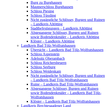
Burg zu Burghausen
Mautnerschloss Burghausen
Schloss Piesing
Schloss Tüssling
Nicht zugängliche Schlösser, Burgen und Ruinen
– Landkreis Altötting
Stadtbefestigungen – Landkreis Altötting
Abgegangene Schlösser, Burgen und Ruinen
sowie Bodendenkmäler – Landkreis Altötting
Klöster – Landkreis Altötting
Landkreis Bad Tölz-Wolfratshausen
Übersicht – Landkreis Bad Tölz-Wolfratshausen
Schloss Aspenstein
Adelssitz Oberambach
Schloss Reichersbeuern
Schloss Seeburg
Schloss Weidenkam
Nicht zugängliche Schlösser, Burgen und Ruinen
– Landkreis Bad Tölz-Wolfratshausen
Ruine – Landkreis Bad Tölz-Wolfratshausen
Abgegangene Schlösser, Burgen und Ruinen
sowie Bodendenkmäler – Landkreis Bad Tölz-
Wolfratshausen
Klöster – Landkreis Bad Tölz-Wolfratshausen
Landkreis Berchtesgadener Land