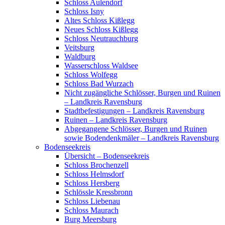
Schloss Aulendorf
Schloss Isny
Altes Schloss Kißlegg
Neues Schloss Kißlegg
Schloss Neutrauchburg
Veitsburg
Waldburg
Wasserschloss Waldsee
Schloss Wolfegg
Schloss Bad Wurzach
Nicht zugängliche Schlösser, Burgen und Ruinen
– Landkreis Ravensburg
Stadtbefestigungen – Landkreis Ravensburg
Ruinen – Landkreis Ravensburg
Abgegangene Schlösser, Burgen und Ruinen
sowie Bodendenkmäler – Landkreis Ravensburg
Bodenseekreis
Übersicht – Bodenseekreis
Schloss Brochenzell
Schloss Helmsdorf
Schloss Hersberg
Schlössle Kressbronn
Schloss Liebenau
Schloss Maurach
Burg Meersburg