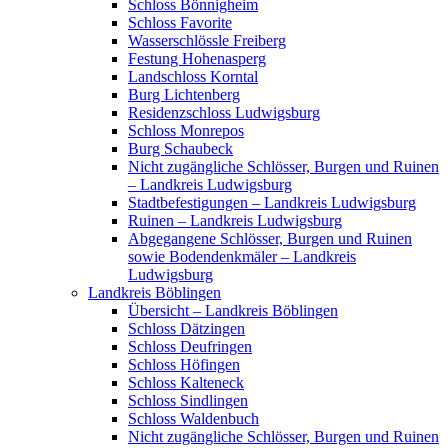
Schloss Bönnigheim
Schloss Favorite
Wasserschlössle Freiberg
Festung Hohenasperg
Landschloss Korntal
Burg Lichtenberg
Residenzschloss Ludwigsburg
Schloss Monrepos
Burg Schaubeck
Nicht zugängliche Schlösser, Burgen und Ruinen
– Landkreis Ludwigsburg
Stadtbefestigungen – Landkreis Ludwigsburg
Ruinen – Landkreis Ludwigsburg
Abgegangene Schlösser, Burgen und Ruinen
sowie Bodendenkmäler – Landkreis
Ludwigsburg
Landkreis Böblingen
Übersicht – Landkreis Böblingen
Schloss Dätzingen
Schloss Deufringen
Schloss Höfingen
Schloss Kalteneck
Schloss Sindlingen
Schloss Waldenbuch
Nicht zugängliche Schlösser, Burgen und Ruinen