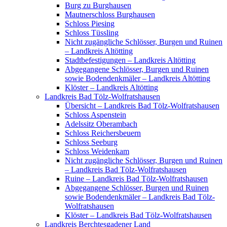
Burg zu Burghausen
Mautnerschloss Burghausen
Schloss Piesing
Schloss Tüssling
Nicht zugängliche Schlösser, Burgen und Ruinen
– Landkreis Altötting
Stadtbefestigungen – Landkreis Altötting
Abgegangene Schlösser, Burgen und Ruinen
sowie Bodendenkmäler – Landkreis Altötting
Klöster – Landkreis Altötting
Landkreis Bad Tölz-Wolfratshausen
Übersicht – Landkreis Bad Tölz-Wolfratshausen
Schloss Aspenstein
Adelssitz Oberambach
Schloss Reichersbeuern
Schloss Seeburg
Schloss Weidenkam
Nicht zugängliche Schlösser, Burgen und Ruinen
– Landkreis Bad Tölz-Wolfratshausen
Ruine – Landkreis Bad Tölz-Wolfratshausen
Abgegangene Schlösser, Burgen und Ruinen
sowie Bodendenkmäler – Landkreis Bad Tölz-
Wolfratshausen
Klöster – Landkreis Bad Tölz-Wolfratshausen
Landkreis Berchtesgadener Land