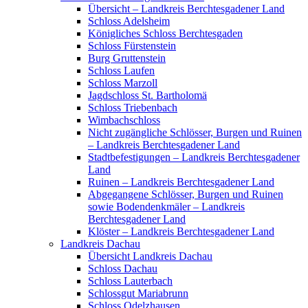
Übersicht – Landkreis Berchtesgadener Land
Schloss Adelsheim
Königliches Schloss Berchtesgaden
Schloss Fürstenstein
Burg Gruttenstein
Schloss Laufen
Schloss Marzoll
Jagdschloss St. Bartholomä
Schloss Triebenbach
Wimbachschloss
Nicht zugängliche Schlösser, Burgen und Ruinen
– Landkreis Berchtesgadener Land
Stadtbefestigungen – Landkreis Berchtesgadener
Land
Ruinen – Landkreis Berchtesgadener Land
Abgegangene Schlösser, Burgen und Ruinen
sowie Bodendenkmäler – Landkreis
Berchtesgadener Land
Klöster – Landkreis Berchtesgadener Land
Landkreis Dachau
Übersicht Landkreis Dachau
Schloss Dachau
Schloss Lauterbach
Schlossgut Mariabrunn
Schloss Odelzhausen