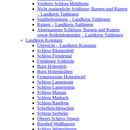
Vorderes Schloss Mühlheim
Nicht zugängliche Schlösser, Burgen und Ruinen
– Landkreis Tuttlingen
Stadtbefestigung – Landkreis Tuttlingen
Ruinen – Landkreis Tuttlingen
Abgegangene Schlösser, Burgen und Ruinen
sowie Bodendenkmäler – Landkreis Tuttlingen
Landkreis Konstanz
Übersicht – Landkreis Konstanz
Schloss Blumenfeld
Schloss Freudental
Friedinger Schlössle
Burg Hohenfels
Burg Hohenkrähen
Festungsruine Hohentwiel
Schloss Langenrain
Schloss Langenstein
Schloss Mainau
Schloss Marbach
Schloss Randegg
Scheffelschlösschen
Schloss Seeheim
Oberes Schloss Singen
Burghof Wallhausen
Schloss Weiterdingen