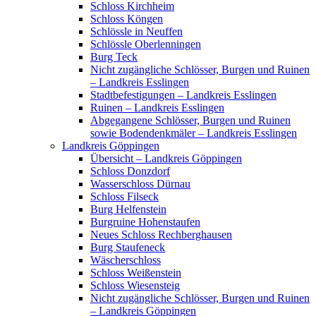
Schloss Kirchheim
Schloss Köngen
Schlössle in Neuffen
Schlössle Oberlenningen
Burg Teck
Nicht zugängliche Schlösser, Burgen und Ruinen
– Landkreis Esslingen
Stadtbefestigungen – Landkreis Esslingen
Ruinen – Landkreis Esslingen
Abgegangene Schlösser, Burgen und Ruinen
sowie Bodendenkmäler – Landkreis Esslingen
Landkreis Göppingen
Übersicht – Landkreis Göppingen
Schloss Donzdorf
Wasserschloss Dürnau
Schloss Filseck
Burg Helfenstein
Burgruine Hohenstaufen
Neues Schloss Rechberghausen
Burg Staufeneck
Wäscherschloss
Schloss Weißenstein
Schloss Wiesensteig
Nicht zugängliche Schlösser, Burgen und Ruinen
– Landkreis Göppingen