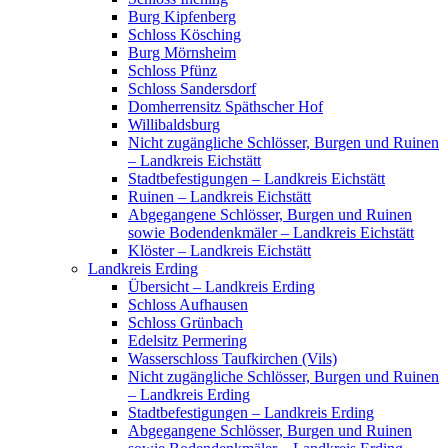
Burg Kipfenberg
Schloss Kösching
Burg Mörnsheim
Schloss Pfünz
Schloss Sandersdorf
Domherrensitz Späthscher Hof
Willibaldsburg
Nicht zugängliche Schlösser, Burgen und Ruinen
– Landkreis Eichstätt
Stadtbefestigungen – Landkreis Eichstätt
Ruinen – Landkreis Eichstätt
Abgegangene Schlösser, Burgen und Ruinen
sowie Bodendenkmäler – Landkreis Eichstätt
Klöster – Landkreis Eichstätt
Landkreis Erding
Übersicht – Landkreis Erding
Schloss Aufhausen
Schloss Grünbach
Edelsitz Permering
Wasserschloss Taufkirchen (Vils)
Nicht zugängliche Schlösser, Burgen und Ruinen
– Landkreis Erding
Stadtbefestigungen – Landkreis Erding
Abgegangene Schlösser, Burgen und Ruinen