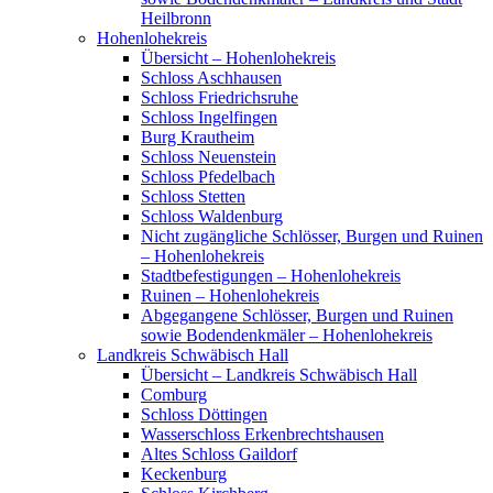
Heilbronn
Hohenlohekreis
Übersicht – Hohenlohekreis
Schloss Aschhausen
Schloss Friedrichsruhe
Schloss Ingelfingen
Burg Krautheim
Schloss Neuenstein
Schloss Pfedelbach
Schloss Stetten
Schloss Waldenburg
Nicht zugängliche Schlösser, Burgen und Ruinen
– Hohenlohekreis
Stadtbefestigungen – Hohenlohekreis
Ruinen – Hohenlohekreis
Abgegangene Schlösser, Burgen und Ruinen
sowie Bodendenkmäler – Hohenlohekreis
Landkreis Schwäbisch Hall
Übersicht – Landkreis Schwäbisch Hall
Comburg
Schloss Döttingen
Wasserschloss Erkenbrechtshausen
Altes Schloss Gaildorf
Keckenburg