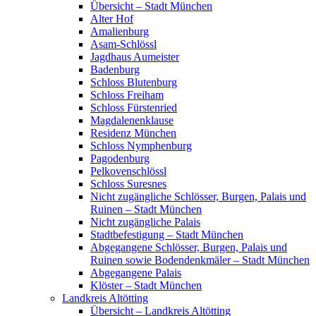
Übersicht – Stadt München
Alter Hof
Amalienburg
Asam-Schlössl
Jagdhaus Aumeister
Badenburg
Schloss Blutenburg
Schloss Freiham
Schloss Fürstenried
Magdalenenklause
Residenz München
Schloss Nymphenburg
Pagodenburg
Pelkovenschlössl
Schloss Suresnes
Nicht zugängliche Schlösser, Burgen, Palais und
Ruinen – Stadt München
Nicht zugängliche Palais
Stadtbefestigung – Stadt München
Abgegangene Schlösser, Burgen, Palais und
Ruinen sowie Bodendenkmäler – Stadt München
Abgegangene Palais
Klöster – Stadt München
Landkreis Altötting
Übersicht – Landkreis Altötting