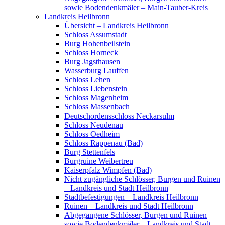
sowie Bodendenkmäler – Main-Tauber-Kreis
Landkreis Heilbronn
Übersicht – Landkreis Heilbronn
Schloss Assumstadt
Burg Hohenbeilstein
Schloss Horneck
Burg Jagsthausen
Wasserburg Lauffen
Schloss Lehen
Schloss Liebenstein
Schloss Magenheim
Schloss Massenbach
Deutschordensschloss Neckarsulm
Schloss Neudenau
Schloss Oedheim
Schloss Rappenau (Bad)
Burg Stettenfels
Burgruine Weibertreu
Kaiserpfalz Wimpfen (Bad)
Nicht zugängliche Schlösser, Burgen und Ruinen
– Landkreis und Stadt Heilbronn
Stadtbefestigungen – Landkreis Heilbronn
Ruinen – Landkreis und Stadt Heilbronn
Abgegangene Schlösser, Burgen und Ruinen
sowie Bodendenkmäler – Landkreis und Stadt