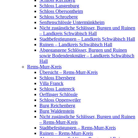
Schloss Kirchberg
Schloss Langenburg
Schloss Obersontheim
Schloss Schrozberg
Senftenschlössle Untermünkheim
Nicht zugängliche Schlösser, Burgen und Ruinen
– Landkreis Schwäbisch Hall
Stadtbefestigungen – Landkreis Schwäbisch Hall
Ruinen – Landkreis Schwäbisch Hall
Abgegangene Schlösser, Burgen und Ruinen
sowie Bodendenkmäler – Landkreis Schwäbisch
Hall
Rems-Murr-Kreis
Übersicht – Rems-Murr-Kreis
Schloss Ebersberg
Villa Franck
Schloss Lautereck
Oeffinger Schlössle
Schloss Oppenweiler
Burg Reichenberg
Burg Waldenstein
Nicht zugängliche Schlösser, Burgen und Ruinen
– Rems-Murr-Kreis
Stadtbefestigungen – Rems-Murr-Kreis
Ruinen – Rems-Murr-Kreis