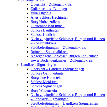
Zollernalbkreis
Übersicht – Zollernalbkreis
Zollernschloss Balingen
Villa Eugenia
Altes Schloss Hechingen
Burg Hohenzollern
Fürstenhof Bad Imnau
Schloss Lautlingen
Schloss Lindich
Nicht zugängliche Schlösser, Burgen und Ruinen
– Zollernalbkreis
Stadtbefestigungen – Zollernalbkreis
Ruinen – Zollernalbkreis
Abgegangene Schlösser, Burgen und Ruinen
sowie Bodendenkmäler – Zollernalbkreis
Landkreis Sigmaringen
Übersicht – Landkreis Sigmaringen
Schloss Gammertingen
Burgruine Hornstein
Schloss Meßkirch
Schloss Sigmaringen
Burg Wildenstein
Nicht zugängliche Schlösser, Burgen und Ruinen
– Landkreis Sigmaringen
Stadtbefestigungen – Landkreis Sigmaringen