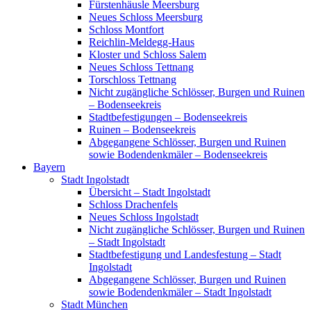
Fürstenhäusle Meersburg
Neues Schloss Meersburg
Schloss Montfort
Reichlin-Meldegg-Haus
Kloster und Schloss Salem
Neues Schloss Tettnang
Torschloss Tettnang
Nicht zugängliche Schlösser, Burgen und Ruinen
– Bodenseekreis
Stadtbefestigungen – Bodenseekreis
Ruinen – Bodenseekreis
Abgegangene Schlösser, Burgen und Ruinen
sowie Bodendenkmäler – Bodenseekreis
Bayern
Stadt Ingolstadt
Übersicht – Stadt Ingolstadt
Schloss Drachenfels
Neues Schloss Ingolstadt
Nicht zugängliche Schlösser, Burgen und Ruinen
– Stadt Ingolstadt
Stadtbefestigung und Landesfestung – Stadt
Ingolstadt
Abgegangene Schlösser, Burgen und Ruinen
sowie Bodendenkmäler – Stadt Ingolstadt
Stadt München