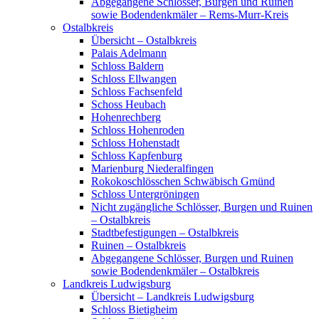
Abgegangene Schlösser, Burgen und Ruinen
sowie Bodendenkmäler – Rems-Murr-Kreis
Ostalbkreis
Übersicht – Ostalbkreis
Palais Adelmann
Schloss Baldern
Schloss Ellwangen
Schloss Fachsenfeld
Schoss Heubach
Hohenrechberg
Schloss Hohenroden
Schloss Hohenstadt
Schloss Kapfenburg
Marienburg Niederalfingen
Rokokoschlösschen Schwäbisch Gmünd
Schloss Untergröningen
Nicht zugängliche Schlösser, Burgen und Ruinen
– Ostalbkreis
Stadtbefestigungen – Ostalbkreis
Ruinen – Ostalbkreis
Abgegangene Schlösser, Burgen und Ruinen
sowie Bodendenkmäler – Ostalbkreis
Landkreis Ludwigsburg
Übersicht – Landkreis Ludwigsburg
Schloss Bietigheim