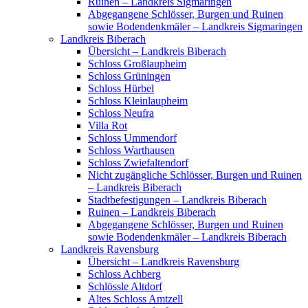
Ruinen – Landkreis Sigmaringen
Abgegangene Schlösser, Burgen und Ruinen
sowie Bodendenkmäler – Landkreis Sigmaringen
Landkreis Biberach
Übersicht – Landkreis Biberach
Schloss Großlaupheim
Schloss Grüningen
Schloss Hürbel
Schloss Kleinlaupheim
Schloss Neufra
Villa Rot
Schloss Ummendorf
Schloss Warthausen
Schloss Zwiefaltendorf
Nicht zugängliche Schlösser, Burgen und Ruinen
– Landkreis Biberach
Stadtbefestigungen – Landkreis Biberach
Ruinen – Landkreis Biberach
Abgegangene Schlösser, Burgen und Ruinen
sowie Bodendenkmäler – Landkreis Biberach
Landkreis Ravensburg
Übersicht – Landkreis Ravensburg
Schloss Achberg
Schlössle Altdorf
Altes Schloss Amtzell