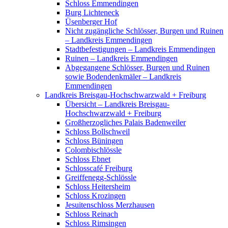
Schloss Emmendingen
Burg Lichteneck
Üsenberger Hof
Nicht zugängliche Schlösser, Burgen und Ruinen
– Landkreis Emmendingen
Stadtbefestigungen – Landkreis Emmendingen
Ruinen – Landkreis Emmendingen
Abgegangene Schlösser, Burgen und Ruinen
sowie Bodendenkmäler – Landkreis
Emmendingen
Landkreis Breisgau-Hochschwarzwald + Freiburg
Übersicht – Landkreis Breisgau-
Hochschwarzwald + Freiburg
Großherzogliches Palais Badenweiler
Schloss Bollschweil
Schloss Büningen
Colombischlössle
Schloss Ebnet
Schlosscafé Freiburg
Greiffenegg-Schlössle
Schloss Heitersheim
Schloss Krozingen
Jesuitenschloss Merzhausen
Schloss Reinach
Schloss Rimsingen