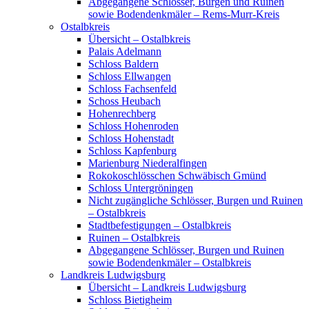
Abgegangene Schlösser, Burgen und Ruinen
sowie Bodendenkmäler – Rems-Murr-Kreis
Ostalbkreis
Übersicht – Ostalbkreis
Palais Adelmann
Schloss Baldern
Schloss Ellwangen
Schloss Fachsenfeld
Schoss Heubach
Hohenrechberg
Schloss Hohenroden
Schloss Hohenstadt
Schloss Kapfenburg
Marienburg Niederalfingen
Rokokoschlösschen Schwäbisch Gmünd
Schloss Untergröningen
Nicht zugängliche Schlösser, Burgen und Ruinen
– Ostalbkreis
Stadtbefestigungen – Ostalbkreis
Ruinen – Ostalbkreis
Abgegangene Schlösser, Burgen und Ruinen
sowie Bodendenkmäler – Ostalbkreis
Landkreis Ludwigsburg
Übersicht – Landkreis Ludwigsburg
Schloss Bietigheim