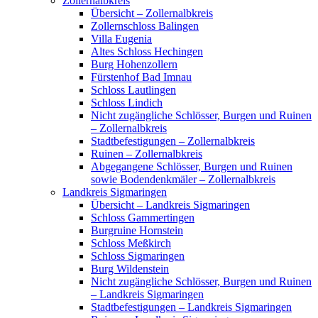
Zollernalbkreis
Übersicht – Zollernalbkreis
Zollernschloss Balingen
Villa Eugenia
Altes Schloss Hechingen
Burg Hohenzollern
Fürstenhof Bad Imnau
Schloss Lautlingen
Schloss Lindich
Nicht zugängliche Schlösser, Burgen und Ruinen
– Zollernalbkreis
Stadtbefestigungen – Zollernalbkreis
Ruinen – Zollernalbkreis
Abgegangene Schlösser, Burgen und Ruinen
sowie Bodendenkmäler – Zollernalbkreis
Landkreis Sigmaringen
Übersicht – Landkreis Sigmaringen
Schloss Gammertingen
Burgruine Hornstein
Schloss Meßkirch
Schloss Sigmaringen
Burg Wildenstein
Nicht zugängliche Schlösser, Burgen und Ruinen
– Landkreis Sigmaringen
Stadtbefestigungen – Landkreis Sigmaringen