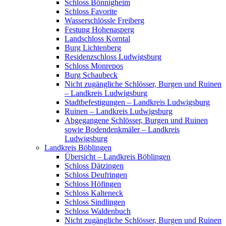
Schloss Bönnigheim
Schloss Favorite
Wasserschlössle Freiberg
Festung Hohenasperg
Landschloss Korntal
Burg Lichtenberg
Residenzschloss Ludwigsburg
Schloss Monrepos
Burg Schaubeck
Nicht zugängliche Schlösser, Burgen und Ruinen
– Landkreis Ludwigsburg
Stadtbefestigungen – Landkreis Ludwigsburg
Ruinen – Landkreis Ludwigsburg
Abgegangene Schlösser, Burgen und Ruinen
sowie Bodendenkmäler – Landkreis
Ludwigsburg
Landkreis Böblingen
Übersicht – Landkreis Böblingen
Schloss Dätzingen
Schloss Deufringen
Schloss Höfingen
Schloss Kalteneck
Schloss Sindlingen
Schloss Waldenbuch
Nicht zugängliche Schlösser, Burgen und Ruinen