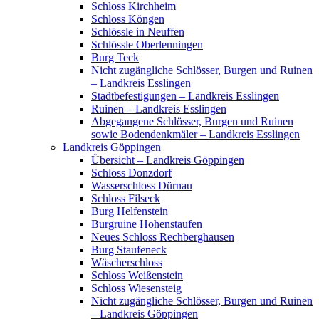
Schloss Kirchheim
Schloss Köngen
Schlössle in Neuffen
Schlössle Oberlenningen
Burg Teck
Nicht zugängliche Schlösser, Burgen und Ruinen
– Landkreis Esslingen
Stadtbefestigungen – Landkreis Esslingen
Ruinen – Landkreis Esslingen
Abgegangene Schlösser, Burgen und Ruinen
sowie Bodendenkmäler – Landkreis Esslingen
Landkreis Göppingen
Übersicht – Landkreis Göppingen
Schloss Donzdorf
Wasserschloss Dürnau
Schloss Filseck
Burg Helfenstein
Burgruine Hohenstaufen
Neues Schloss Rechberghausen
Burg Staufeneck
Wäscherschloss
Schloss Weißenstein
Schloss Wiesensteig
Nicht zugängliche Schlösser, Burgen und Ruinen
– Landkreis Göppingen