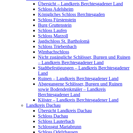
Übersicht – Landkreis Berchtesgadener Land
Schloss Adelsheim
Königliches Schloss Berchtesgaden
Schloss Fürstenstein
Burg Gruttenstein
Schloss Laufen
Schloss Marzoll
Jagdschloss St. Bartholomä
Schloss Triebenbach
Wimbachschloss
Nicht zugängliche Schlösser, Burgen und Ruinen
– Landkreis Berchtesgadener Land
Stadtbefestigungen – Landkreis Berchtesgadener
Land
Ruinen – Landkreis Berchtesgadener Land
Abgegangene Schlösser, Burgen und Ruinen
sowie Bodendenkmäler – Landkreis
Berchtesgadener Land
Klöster – Landkreis Berchtesgadener Land
Landkreis Dachau
Übersicht Landkreis Dachau
Schloss Dachau
Schloss Lauterbach
Schlossgut Mariabrunn
Schloss Odelzhausen