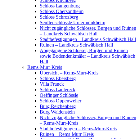
Schloss Kirchberg
Schloss Langenburg
Schloss Obersontheim
Schloss Schrozberg
Senftenschlössle Untermünkheim
Nicht zugängliche Schlösser, Burgen und Ruinen
– Landkreis Schwäbisch Hall
Stadtbefestigungen – Landkreis Schwäbisch Hall
Ruinen – Landkreis Schwäbisch Hall
Abgegangene Schlösser, Burgen und Ruinen
sowie Bodendenkmäler – Landkreis Schwäbisch
Hall
Rems-Murr-Kreis
Übersicht – Rems-Murr-Kreis
Schloss Ebersberg
Villa Franck
Schloss Lautereck
Oeffinger Schlössle
Schloss Oppenweiler
Burg Reichenberg
Burg Waldenstein
Nicht zugängliche Schlösser, Burgen und Ruinen
– Rems-Murr-Kreis
Stadtbefestigungen – Rems-Murr-Kreis
Ruinen – Rems-Murr-Kreis