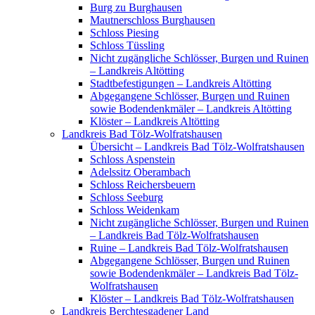
Burg zu Burghausen
Mautnerschloss Burghausen
Schloss Piesing
Schloss Tüssling
Nicht zugängliche Schlösser, Burgen und Ruinen
– Landkreis Altötting
Stadtbefestigungen – Landkreis Altötting
Abgegangene Schlösser, Burgen und Ruinen
sowie Bodendenkmäler – Landkreis Altötting
Klöster – Landkreis Altötting
Landkreis Bad Tölz-Wolfratshausen
Übersicht – Landkreis Bad Tölz-Wolfratshausen
Schloss Aspenstein
Adelssitz Oberambach
Schloss Reichersbeuern
Schloss Seeburg
Schloss Weidenkam
Nicht zugängliche Schlösser, Burgen und Ruinen
– Landkreis Bad Tölz-Wolfratshausen
Ruine – Landkreis Bad Tölz-Wolfratshausen
Abgegangene Schlösser, Burgen und Ruinen
sowie Bodendenkmäler – Landkreis Bad Tölz-
Wolfratshausen
Klöster – Landkreis Bad Tölz-Wolfratshausen
Landkreis Berchtesgadener Land