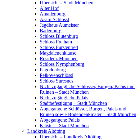
Übersicht – Stadt München
Alter Hof
Amalienburg
Asam-Schlössl
Jagdhaus Aumeister
Badenburg
Schloss Blutenburg
Schloss Freiham
Schloss Fürstenried
Magdalenenklause
Residenz München
Schloss Nymphenburg
Pagodenburg
Pelkovenschlössl
Schloss Suresnes
Nicht zugängliche Schlösser, Burgen, Palais und
Ruinen – Stadt München
Nicht zugängliche Palais
Stadtbefestigung – Stadt München
Abgegangene Schlösser, Burgen, Palais und
Ruinen sowie Bodendenkmäler – Stadt München
Abgegangene Palais
Klöster – Stadt München
Landkreis Altötting
Übersicht – Landkreis Altötting