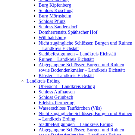
Burg Kipfenberg
Schloss Kösching
Burg Mörnsheim
Schloss Pfünz
Schloss Sandersdorf
Domherrensitz Späthscher Hof
Willibaldsburg
Nicht zugängliche Schlösser, Burgen und Ruinen
– Landkreis Eichstätt
Stadtbefestigungen – Landkreis Eichstätt
Ruinen – Landkreis Eichstätt
Abgegangene Schlösser, Burgen und Ruinen
sowie Bodendenkmäler – Landkreis Eichstätt
Klöster – Landkreis Eichstätt
Landkreis Erding
Übersicht – Landkreis Erding
Schloss Aufhausen
Schloss Grünbach
Edelsitz Permering
Wasserschloss Taufkirchen (Vils)
Nicht zugängliche Schlösser, Burgen und Ruinen
– Landkreis Erding
Stadtbefestigungen – Landkreis Erding
Abgegangene Schlösser, Burgen und Ruinen