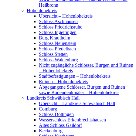
Heilbronn
Hohenlohekreis
Übersicht – Hohenlohekreis
Schloss Aschhausen
Schloss Friedrichsruhe
Schloss Ingelfingen
Burg Krautheim
Schloss Neuenstein
Schloss Pfedelbach
Schloss Stetten
Schloss Waldenburg
Nicht zugängliche Schlösser, Burgen und Ruinen
– Hohenlohekreis
Stadtbefestigungen – Hohenlohekreis
Ruinen – Hohenlohekreis
Abgegangene Schlösser, Burgen und Ruinen
sowie Bodendenkmäler – Hohenlohekreis
Landkreis Schwäbisch Hall
Übersicht – Landkreis Schwäbisch Hall
Comburg
Schloss Döttingen
Wasserschloss Erkenbrechtshausen
Altes Schloss Gaildorf
Keckenburg