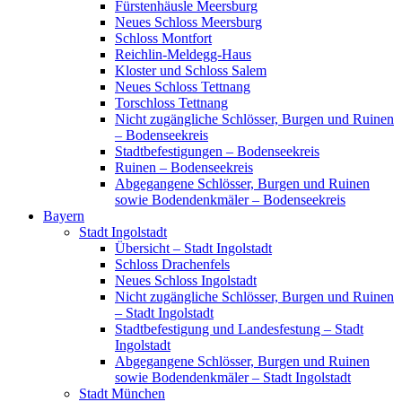
Fürstenhäusle Meersburg
Neues Schloss Meersburg
Schloss Montfort
Reichlin-Meldegg-Haus
Kloster und Schloss Salem
Neues Schloss Tettnang
Torschloss Tettnang
Nicht zugängliche Schlösser, Burgen und Ruinen
– Bodenseekreis
Stadtbefestigungen – Bodenseekreis
Ruinen – Bodenseekreis
Abgegangene Schlösser, Burgen und Ruinen
sowie Bodendenkmäler – Bodenseekreis
Bayern
Stadt Ingolstadt
Übersicht – Stadt Ingolstadt
Schloss Drachenfels
Neues Schloss Ingolstadt
Nicht zugängliche Schlösser, Burgen und Ruinen
– Stadt Ingolstadt
Stadtbefestigung und Landesfestung – Stadt
Ingolstadt
Abgegangene Schlösser, Burgen und Ruinen
sowie Bodendenkmäler – Stadt Ingolstadt
Stadt München