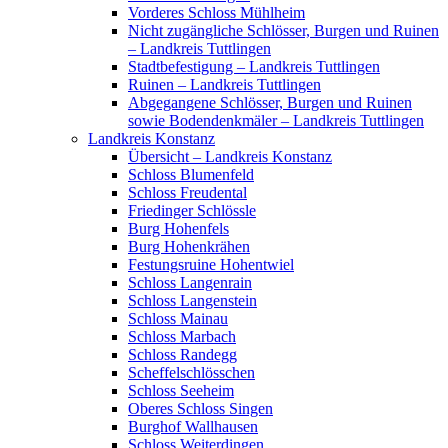
Vorderes Schloss Mühlheim
Nicht zugängliche Schlösser, Burgen und Ruinen
– Landkreis Tuttlingen
Stadtbefestigung – Landkreis Tuttlingen
Ruinen – Landkreis Tuttlingen
Abgegangene Schlösser, Burgen und Ruinen
sowie Bodendenkmäler – Landkreis Tuttlingen
Landkreis Konstanz
Übersicht – Landkreis Konstanz
Schloss Blumenfeld
Schloss Freudental
Friedinger Schlössle
Burg Hohenfels
Burg Hohenkrähen
Festungsruine Hohentwiel
Schloss Langenrain
Schloss Langenstein
Schloss Mainau
Schloss Marbach
Schloss Randegg
Scheffelschlösschen
Schloss Seeheim
Oberes Schloss Singen
Burghof Wallhausen
Schloss Weiterdingen