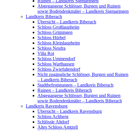
Ruinen – Landkreis Sigmaringen
Abgegangene Schlösser, Burgen und Ruinen
sowie Bodendenkmäler – Landkreis Sigmaringen
Landkreis Biberach
Übersicht – Landkreis Biberach
Schloss Großlaupheim
Schloss Grüningen
Schloss Hürbel
Schloss Kleinlaupheim
Schloss Neufra
Villa Rot
Schloss Ummendorf
Schloss Warthausen
Schloss Zwiefaltendorf
Nicht zugängliche Schlösser, Burgen und Ruinen
– Landkreis Biberach
Stadtbefestigungen – Landkreis Biberach
Ruinen – Landkreis Biberach
Abgegangene Schlösser, Burgen und Ruinen
sowie Bodendenkmäler – Landkreis Biberach
Landkreis Ravensburg
Übersicht – Landkreis Ravensburg
Schloss Achberg
Schlössle Altdorf
Altes Schloss Amtzell