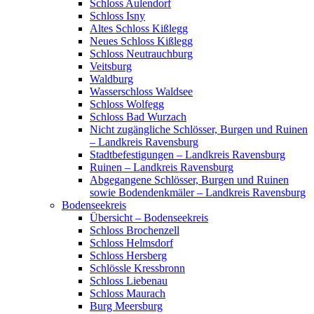
Schloss Aulendorf
Schloss Isny
Altes Schloss Kißlegg
Neues Schloss Kißlegg
Schloss Neutrauchburg
Veitsburg
Waldburg
Wasserschloss Waldsee
Schloss Wolfegg
Schloss Bad Wurzach
Nicht zugängliche Schlösser, Burgen und Ruinen
– Landkreis Ravensburg
Stadtbefestigungen – Landkreis Ravensburg
Ruinen – Landkreis Ravensburg
Abgegangene Schlösser, Burgen und Ruinen
sowie Bodendenkmäler – Landkreis Ravensburg
Bodenseekreis
Übersicht – Bodenseekreis
Schloss Brochenzell
Schloss Helmsdorf
Schloss Hersberg
Schlössle Kressbronn
Schloss Liebenau
Schloss Maurach
Burg Meersburg