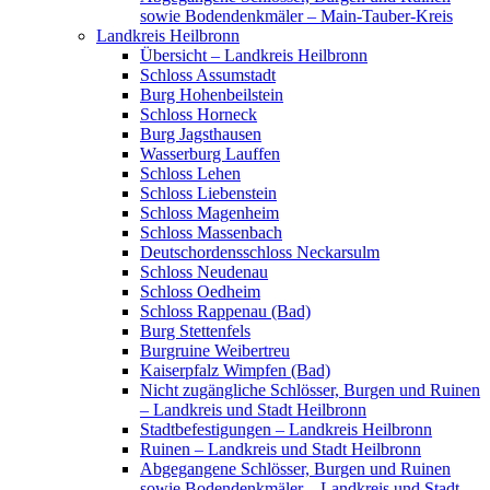
sowie Bodendenkmäler – Main-Tauber-Kreis
Landkreis Heilbronn
Übersicht – Landkreis Heilbronn
Schloss Assumstadt
Burg Hohenbeilstein
Schloss Horneck
Burg Jagsthausen
Wasserburg Lauffen
Schloss Lehen
Schloss Liebenstein
Schloss Magenheim
Schloss Massenbach
Deutschordensschloss Neckarsulm
Schloss Neudenau
Schloss Oedheim
Schloss Rappenau (Bad)
Burg Stettenfels
Burgruine Weibertreu
Kaiserpfalz Wimpfen (Bad)
Nicht zugängliche Schlösser, Burgen und Ruinen
– Landkreis und Stadt Heilbronn
Stadtbefestigungen – Landkreis Heilbronn
Ruinen – Landkreis und Stadt Heilbronn
Abgegangene Schlösser, Burgen und Ruinen
sowie Bodendenkmäler – Landkreis und Stadt