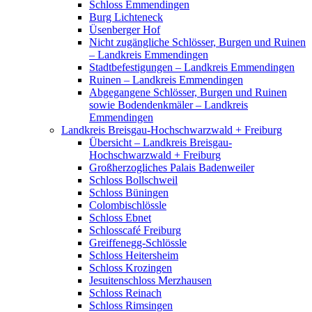
Schloss Emmendingen
Burg Lichteneck
Üsenberger Hof
Nicht zugängliche Schlösser, Burgen und Ruinen
– Landkreis Emmendingen
Stadtbefestigungen – Landkreis Emmendingen
Ruinen – Landkreis Emmendingen
Abgegangene Schlösser, Burgen und Ruinen
sowie Bodendenkmäler – Landkreis
Emmendingen
Landkreis Breisgau-Hochschwarzwald + Freiburg
Übersicht – Landkreis Breisgau-
Hochschwarzwald + Freiburg
Großherzogliches Palais Badenweiler
Schloss Bollschweil
Schloss Büningen
Colombischlössle
Schloss Ebnet
Schlosscafé Freiburg
Greiffenegg-Schlössle
Schloss Heitersheim
Schloss Krozingen
Jesuitenschloss Merzhausen
Schloss Reinach
Schloss Rimsingen