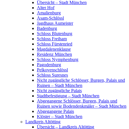
Übersicht – Stadt München
Alter Hof
Amalienburg
Asam-Schlössl
Jagdhaus Aumeister
Badenburg
Schloss Blutenburg
Schloss Freiham
Schloss Fürstenried
Magdalenenklause
Residenz München
Schloss Nymphenburg
Pagodenburg
Pelkovenschlössl
Schloss Suresnes
Nicht zugängliche Schlösser, Burgen, Palais und
Ruinen – Stadt München
Nicht zugängliche Palais
Stadtbefestigung – Stadt München
Abgegangene Schlösser, Burgen, Palais und
Ruinen sowie Bodendenkmäler – Stadt München
Abgegangene Palais
Klöster – Stadt München
Landkreis Altötting
Übersicht – Landkreis Altötting