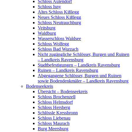
Schloss Aulendorf
Schloss Isny
Altes Schloss Kißlegg
Neues Schloss Kißlegg
Schloss Neutrauchburg
Veitsburg
Waldburg
Wasserschloss Waldsee
Schloss Wolfegg
Schloss Bad Wurzach
Nicht zugängliche Schlösser, Burgen und Ruinen
– Landkreis Ravensburg
Stadtbefestigungen – Landkreis Ravensburg
Ruinen – Landkreis Ravensburg
Abgegangene Schlösser, Burgen und Ruinen
sowie Bodendenkmäler – Landkreis Ravensburg
Bodenseekreis
Übersicht – Bodenseekreis
Schloss Brochenzell
Schloss Helmsdorf
Schloss Hersberg
Schlössle Kressbronn
Schloss Liebenau
Schloss Maurach
Burg Meersburg