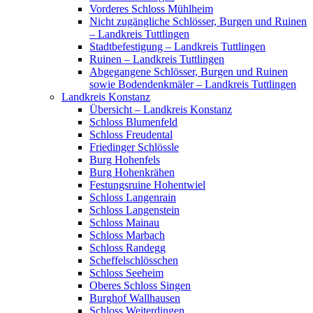
Vorderes Schloss Mühlheim
Nicht zugängliche Schlösser, Burgen und Ruinen
– Landkreis Tuttlingen
Stadtbefestigung – Landkreis Tuttlingen
Ruinen – Landkreis Tuttlingen
Abgegangene Schlösser, Burgen und Ruinen
sowie Bodendenkmäler – Landkreis Tuttlingen
Landkreis Konstanz
Übersicht – Landkreis Konstanz
Schloss Blumenfeld
Schloss Freudental
Friedinger Schlössle
Burg Hohenfels
Burg Hohenkrähen
Festungsruine Hohentwiel
Schloss Langenrain
Schloss Langenstein
Schloss Mainau
Schloss Marbach
Schloss Randegg
Scheffelschlösschen
Schloss Seeheim
Oberes Schloss Singen
Burghof Wallhausen
Schloss Weiterdingen