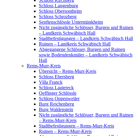
Schloss Kirchberg
Schloss Langenburg
Schloss Obersontheim
Schloss Schrozberg
Senftenschlössle Untermünkheim
Nicht zugängliche Schlösser, Burgen und Ruinen
– Landkreis Schwäbisch Hall
Stadtbefestigungen – Landkreis Schwäbisch Hall
Ruinen – Landkreis Schwäbisch Hall
Abgegangene Schlösser, Burgen und Ruinen
sowie Bodendenkmäler – Landkreis Schwäbisch
Hall
Rems-Murr-Kreis
Übersicht – Rems-Murr-Kreis
Schloss Ebersberg
Villa Franck
Schloss Lautereck
Oeffinger Schlössle
Schloss Oppenweiler
Burg Reichenberg
Burg Waldenstein
Nicht zugängliche Schlösser, Burgen und Ruinen
– Rems-Murr-Kreis
Stadtbefestigungen – Rems-Murr-Kreis
Ruinen – Rems-Murr-Kreis