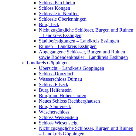
Schloss Kirchheim
Schloss Köngen
Schlössle in Neuffen
Schlössle Oberlenningen
Burg Teck
Nicht zugängliche Schlösser, Burgen und Ruinen
– Landkreis Esslingen
Stadtbefestigungen – Landkreis Esslingen
Ruinen – Landkreis Esslingen
Abgegangene Schlösser, Burgen und Ruinen
sowie Bodendenkmäler – Landkreis Esslingen
Landkreis Göppingen
Übersicht – Landkreis Göppingen
Schloss Donzdorf
Wasserschloss Dürnau
Schloss Filseck
Burg Helfenstein
Burgruine Hohenstaufen
Neues Schloss Rechberghausen
Burg Staufeneck
Wäscherschloss
Schloss Weißenstein
Schloss Wiesensteig
Nicht zugängliche Schlösser, Burgen und Ruinen
– Landkreis Göppingen