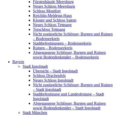
Fürstenhäusle Meersburg
Neues Schloss Meersburg
Schloss Montfort
Reichlin-Meldegg-Haus
Kloster und Schloss Salem
Neues Schloss Tettnang
Torschloss Tettnang
Nicht zugängliche Schlösser, Burgen und Ruinen
– Bodenseekreis
Stadtbefestigungen – Bodenseekreis
Ruinen – Bodenseekreis
Abgegangene Schlösser, Burgen und Ruinen
sowie Bodendenkmäler – Bodenseekreis
Bayern
Stadt Ingolstadt
Übersicht – Stadt Ingolstadt
Schloss Drachenfels
Neues Schloss Ingolstadt
Nicht zugängliche Schlösser, Burgen und Ruinen
– Stadt Ingolstadt
Stadtbefestigung und Landesfestung – Stadt
Ingolstadt
Abgegangene Schlösser, Burgen und Ruinen
sowie Bodendenkmäler – Stadt Ingolstadt
Stadt München