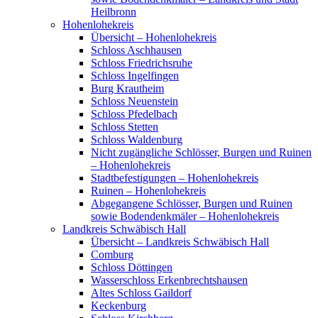
Heilbronn
Hohenlohekreis
Übersicht – Hohenlohekreis
Schloss Aschhausen
Schloss Friedrichsruhe
Schloss Ingelfingen
Burg Krautheim
Schloss Neuenstein
Schloss Pfedelbach
Schloss Stetten
Schloss Waldenburg
Nicht zugängliche Schlösser, Burgen und Ruinen
– Hohenlohekreis
Stadtbefestigungen – Hohenlohekreis
Ruinen – Hohenlohekreis
Abgegangene Schlösser, Burgen und Ruinen
sowie Bodendenkmäler – Hohenlohekreis
Landkreis Schwäbisch Hall
Übersicht – Landkreis Schwäbisch Hall
Comburg
Schloss Döttingen
Wasserschloss Erkenbrechtshausen
Altes Schloss Gaildorf
Keckenburg