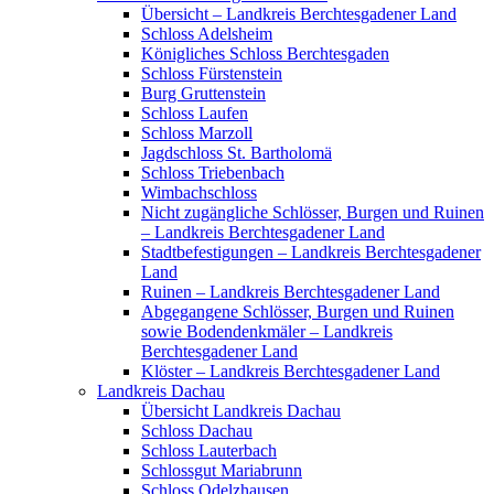
Übersicht – Landkreis Berchtesgadener Land
Schloss Adelsheim
Königliches Schloss Berchtesgaden
Schloss Fürstenstein
Burg Gruttenstein
Schloss Laufen
Schloss Marzoll
Jagdschloss St. Bartholomä
Schloss Triebenbach
Wimbachschloss
Nicht zugängliche Schlösser, Burgen und Ruinen
– Landkreis Berchtesgadener Land
Stadtbefestigungen – Landkreis Berchtesgadener
Land
Ruinen – Landkreis Berchtesgadener Land
Abgegangene Schlösser, Burgen und Ruinen
sowie Bodendenkmäler – Landkreis
Berchtesgadener Land
Klöster – Landkreis Berchtesgadener Land
Landkreis Dachau
Übersicht Landkreis Dachau
Schloss Dachau
Schloss Lauterbach
Schlossgut Mariabrunn
Schloss Odelzhausen