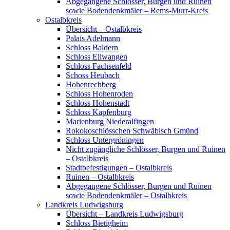
Abgegangene Schlösser, Burgen und Ruinen
sowie Bodendenkmäler – Rems-Murr-Kreis
Ostalbkreis
Übersicht – Ostalbkreis
Palais Adelmann
Schloss Baldern
Schloss Ellwangen
Schloss Fachsenfeld
Schoss Heubach
Hohenrechberg
Schloss Hohenroden
Schloss Hohenstadt
Schloss Kapfenburg
Marienburg Niederalfingen
Rokokoschlösschen Schwäbisch Gmünd
Schloss Untergröningen
Nicht zugängliche Schlösser, Burgen und Ruinen
– Ostalbkreis
Stadtbefestigungen – Ostalbkreis
Ruinen – Ostalbkreis
Abgegangene Schlösser, Burgen und Ruinen
sowie Bodendenkmäler – Ostalbkreis
Landkreis Ludwigsburg
Übersicht – Landkreis Ludwigsburg
Schloss Bietigheim