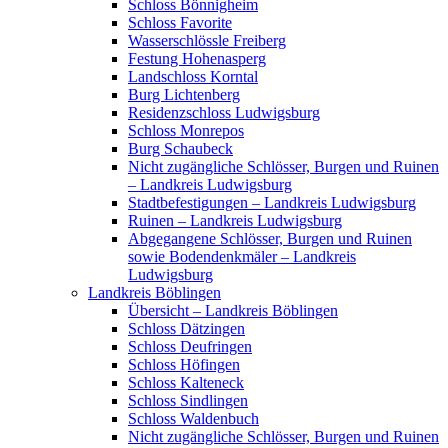
Schloss Bönnigheim
Schloss Favorite
Wasserschlössle Freiberg
Festung Hohenasperg
Landschloss Korntal
Burg Lichtenberg
Residenzschloss Ludwigsburg
Schloss Monrepos
Burg Schaubeck
Nicht zugängliche Schlösser, Burgen und Ruinen
– Landkreis Ludwigsburg
Stadtbefestigungen – Landkreis Ludwigsburg
Ruinen – Landkreis Ludwigsburg
Abgegangene Schlösser, Burgen und Ruinen
sowie Bodendenkmäler – Landkreis
Ludwigsburg
Landkreis Böblingen
Übersicht – Landkreis Böblingen
Schloss Dätzingen
Schloss Deufringen
Schloss Höfingen
Schloss Kalteneck
Schloss Sindlingen
Schloss Waldenbuch
Nicht zugängliche Schlösser, Burgen und Ruinen