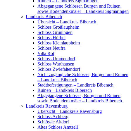
Ruinen – Landkreis Sigmaringen
Abgegangene Schlösser, Burgen und Ruinen
sowie Bodendenkmäler – Landkreis Sigmaringen
Landkreis Biberach
Übersicht – Landkreis Biberach
Schloss Großlaupheim
Schloss Grüningen
Schloss Hürbel
Schloss Kleinlaupheim
Schloss Neufra
Villa Rot
Schloss Ummendorf
Schloss Warthausen
Schloss Zwiefaltendorf
Nicht zugängliche Schlösser, Burgen und Ruinen
– Landkreis Biberach
Stadtbefestigungen – Landkreis Biberach
Ruinen – Landkreis Biberach
Abgegangene Schlösser, Burgen und Ruinen
sowie Bodendenkmäler – Landkreis Biberach
Landkreis Ravensburg
Übersicht – Landkreis Ravensburg
Schloss Achberg
Schlössle Altdorf
Altes Schloss Amtzell