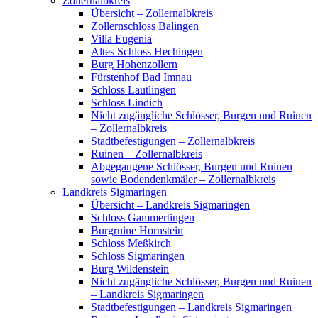
Zollernalbkreis
Übersicht – Zollernalbkreis
Zollernschloss Balingen
Villa Eugenia
Altes Schloss Hechingen
Burg Hohenzollern
Fürstenhof Bad Imnau
Schloss Lautlingen
Schloss Lindich
Nicht zugängliche Schlösser, Burgen und Ruinen
– Zollernalbkreis
Stadtbefestigungen – Zollernalbkreis
Ruinen – Zollernalbkreis
Abgegangene Schlösser, Burgen und Ruinen
sowie Bodendenkmäler – Zollernalbkreis
Landkreis Sigmaringen
Übersicht – Landkreis Sigmaringen
Schloss Gammertingen
Burgruine Hornstein
Schloss Meßkirch
Schloss Sigmaringen
Burg Wildenstein
Nicht zugängliche Schlösser, Burgen und Ruinen
– Landkreis Sigmaringen
Stadtbefestigungen – Landkreis Sigmaringen