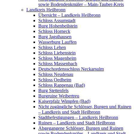
sowie Bodendenkmäler – Main-Tauber-Kreis
Landkreis Heilbronn
Übersicht – Landkreis Heilbronn
Schloss Assumstadt
Burg Hohenbeilstein
Schloss Horneck
Burg Jagsthausen
Wasserburg Lauffen
Schloss Lehen
Schloss Liebenstein
Schloss Magenheim
Schloss Massenbach
Deutschordensschloss Neckarsulm
Schloss Neudenau
Schloss Oedheim
Schloss Rappenau (Bad)
Burg Stettenfels
Burgruine Weibertreu
Kaiserpfalz Wimpfen (Bad)
Nicht zugängliche Schlösser, Burgen und Ruinen
– Landkreis und Stadt Heilbronn
Stadtbefestigungen – Landkreis Heilbronn
Ruinen – Landkreis und Stadt Heilbronn
Abgegangene Schlösser, Burgen und Ruinen
sowie Bodendenkmäler – Landkreis und Stadt