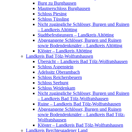
Burg zu Burghausen
Mautnerschloss Burghausen
Schloss Piesing
Schloss Tüssling
Nicht zugängliche Schlösser, Burgen und Ruinen
– Landkreis Altötting
Stadtbefestigungen – Landkreis Altötting
Abgegangene Schlösser, Burgen und Ruinen
sowie Bodendenkmäler – Landkreis Altötting
Klöster – Landkreis Altötting
Landkreis Bad Tölz-Wolfratshausen
Übersicht – Landkreis Bad Tölz-Wolfratshausen
Schloss Aspenstein
Adelssitz Oberambach
Schloss Reichersbeuern
Schloss Seeburg
Schloss Weidenkam
Nicht zugängliche Schlösser, Burgen und Ruinen
– Landkreis Bad Tölz-Wolfratshausen
Ruine – Landkreis Bad Tölz-Wolfratshausen
Abgegangene Schlösser, Burgen und Ruinen
sowie Bodendenkmäler – Landkreis Bad Tölz-
Wolfratshausen
Klöster – Landkreis Bad Tölz-Wolfratshausen
Landkreis Berchtesgadener Land