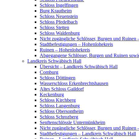
Schloss Ingelfingen
Burg Krautheim
Schloss Neuenstein
Schloss Pfedelbach
Schloss Stetten
Schloss Waldenburg
Nicht zugängliche Schlösser, Burgen und Ruinen 
Stadtbefestigungen – Hohenlohekreis
Ruinen – Hohenlohekreis
Abgegangene Schlösser, Burgen und Ruinen sowi
Landkreis Schwäbisch Hall
Übersicht – Landkreis Schwäbisch Hall
Comburg
Schloss Döttingen
Wasserschloss Erkenbrechtshausen
Altes Schloss Gaildorf
Keckenburg
Schloss Kirchberg
Schloss Langenburg
Schloss Obersontheim
Schloss Schrozberg
Senftenschlössle Untermünkheim
Nicht zugängliche Schlösser, Burgen und Ruinen 
Stadtbefestigungen – Landkreis Schwäbisch Hall