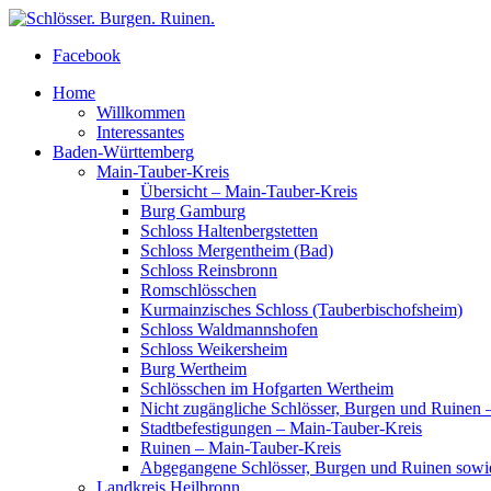
Facebook
Home
Willkommen
Interessantes
Baden-Württemberg
Main-Tauber-Kreis
Übersicht – Main-Tauber-Kreis
Burg Gamburg
Schloss Haltenbergstetten
Schloss Mergentheim (Bad)
Schloss Reinsbronn
Romschlösschen
Kurmainzisches Schloss (Tauberbischofsheim)
Schloss Waldmannshofen
Schloss Weikersheim
Burg Wertheim
Schlösschen im Hofgarten Wertheim
Nicht zugängliche Schlösser, Burgen und Ruinen 
Stadtbefestigungen – Main-Tauber-Kreis
Ruinen – Main-Tauber-Kreis
Abgegangene Schlösser, Burgen und Ruinen sowi
Landkreis Heilbronn