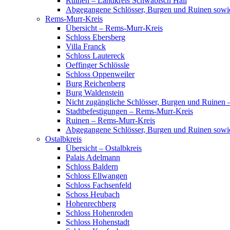
Ruinen – Landkreis Schwäbisch Hall
Abgegangene Schlösser, Burgen und Ruinen sowi
Rems-Murr-Kreis
Übersicht – Rems-Murr-Kreis
Schloss Ebersberg
Villa Franck
Schloss Lautereck
Oeffinger Schlössle
Schloss Oppenweiler
Burg Reichenberg
Burg Waldenstein
Nicht zugängliche Schlösser, Burgen und Ruinen
Stadtbefestigungen – Rems-Murr-Kreis
Ruinen – Rems-Murr-Kreis
Abgegangene Schlösser, Burgen und Ruinen sow
Ostalbkreis
Übersicht – Ostalbkreis
Palais Adelmann
Schloss Baldern
Schloss Ellwangen
Schloss Fachsenfeld
Schoss Heubach
Hohenrechberg
Schloss Hohenroden
Schloss Hohenstadt