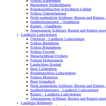
Schloss Kapfenburg
Marienburg Niederalfingen
Rokokoschlösschen Schwäbisch Gmünd
Schloss Untergröningen
Nicht zugängliche Schlösser, Burgen und Ruinen –
Stadtbefestigungen – Ostalbkreis
Ruinen – Ostalbkreis
Abgegangene Schlösser, Burgen und Ruinen sowi
Landkreis Ludwigsburg
Übersicht – Landkreis Ludwigsburg
Schloss Bietigheim
Schloss Bönnigheim
Schloss Favorite
Wasserschlössle Freiberg
Festung Hohenasperg
Landschloss Korntal
Burg Lichtenberg
Residenzschloss Ludwigsburg
Schloss Monrepos
Burg Schaubeck
Nicht zugängliche Schlösser, Burgen und Ruinen
Stadtbefestigungen – Landkreis Ludwigsburg
Ruinen – Landkreis Ludwigsburg
Abgegangene Schlösser, Burgen und Ruinen sow
Landkreis Böblingen