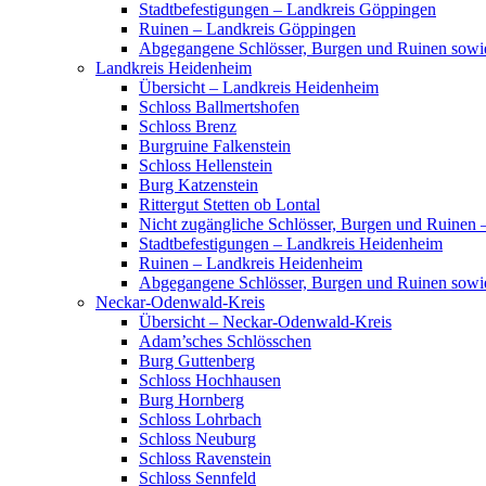
Stadtbefestigungen – Landkreis Göppingen
Ruinen – Landkreis Göppingen
Abgegangene Schlösser, Burgen und Ruinen sow
Landkreis Heidenheim
Übersicht – Landkreis Heidenheim
Schloss Ballmertshofen
Schloss Brenz
Burgruine Falkenstein
Schloss Hellenstein
Burg Katzenstein
Rittergut Stetten ob Lontal
Nicht zugängliche Schlösser, Burgen und Ruinen
Stadtbefestigungen – Landkreis Heidenheim
Ruinen – Landkreis Heidenheim
Abgegangene Schlösser, Burgen und Ruinen sowi
Neckar-Odenwald-Kreis
Übersicht – Neckar-Odenwald-Kreis
Adam’sches Schlösschen
Burg Guttenberg
Schloss Hochhausen
Burg Hornberg
Schloss Lohrbach
Schloss Neuburg
Schloss Ravenstein
Schloss Sennfeld