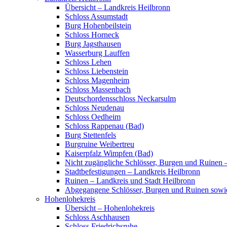
Übersicht – Landkreis Heilbronn
Schloss Assumstadt
Burg Hohenbeilstein
Schloss Horneck
Burg Jagsthausen
Wasserburg Lauffen
Schloss Lehen
Schloss Liebenstein
Schloss Magenheim
Schloss Massenbach
Deutschordensschloss Neckarsulm
Schloss Neudenau
Schloss Oedheim
Schloss Rappenau (Bad)
Burg Stettenfels
Burgruine Weibertreu
Kaiserpfalz Wimpfen (Bad)
Nicht zugängliche Schlösser, Burgen und Ruinen 
Stadtbefestigungen – Landkreis Heilbronn
Ruinen – Landkreis und Stadt Heilbronn
Abgegangene Schlösser, Burgen und Ruinen sowi
Hohenlohekreis
Übersicht – Hohenlohekreis
Schloss Aschhausen
Schloss Friedrichsruhe