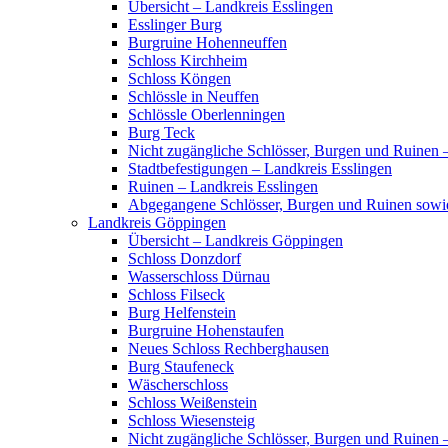
Übersicht – Landkreis Esslingen
Esslinger Burg
Burgruine Hohenneuffen
Schloss Kirchheim
Schloss Köngen
Schlössle in Neuffen
Schlössle Oberlenningen
Burg Teck
Nicht zugängliche Schlösser, Burgen und Ruinen 
Stadtbefestigungen – Landkreis Esslingen
Ruinen – Landkreis Esslingen
Abgegangene Schlösser, Burgen und Ruinen sowi
Landkreis Göppingen
Übersicht – Landkreis Göppingen
Schloss Donzdorf
Wasserschloss Dürnau
Schloss Filseck
Burg Helfenstein
Burgruine Hohenstaufen
Neues Schloss Rechberghausen
Burg Staufeneck
Wäscherschloss
Schloss Weißenstein
Schloss Wiesensteig
Nicht zugängliche Schlösser, Burgen und Ruinen