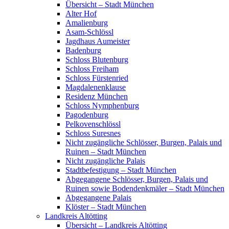
Übersicht – Stadt München
Alter Hof
Amalienburg
Asam-Schlössl
Jagdhaus Aumeister
Badenburg
Schloss Blutenburg
Schloss Freiham
Schloss Fürstenried
Magdalenenklause
Residenz München
Schloss Nymphenburg
Pagodenburg
Pelkovenschlössl
Schloss Suresnes
Nicht zugängliche Schlösser, Burgen, Palais und
Ruinen – Stadt München
Nicht zugängliche Palais
Stadtbefestigung – Stadt München
Abgegangene Schlösser, Burgen, Palais und
Ruinen sowie Bodendenkmäler – Stadt München
Abgegangene Palais
Klöster – Stadt München
Landkreis Altötting
Übersicht – Landkreis Altötting