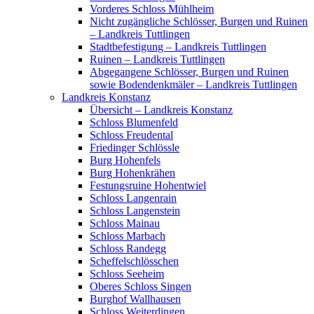
Vorderes Schloss Mühlheim
Nicht zugängliche Schlösser, Burgen und Ruinen
– Landkreis Tuttlingen
Stadtbefestigung – Landkreis Tuttlingen
Ruinen – Landkreis Tuttlingen
Abgegangene Schlösser, Burgen und Ruinen
sowie Bodendenkmäler – Landkreis Tuttlingen
Landkreis Konstanz
Übersicht – Landkreis Konstanz
Schloss Blumenfeld
Schloss Freudental
Friedinger Schlössle
Burg Hohenfels
Burg Hohenkrähen
Festungsruine Hohentwiel
Schloss Langenrain
Schloss Langenstein
Schloss Mainau
Schloss Marbach
Schloss Randegg
Scheffelschlösschen
Schloss Seeheim
Oberes Schloss Singen
Burghof Wallhausen
Schloss Weiterdingen