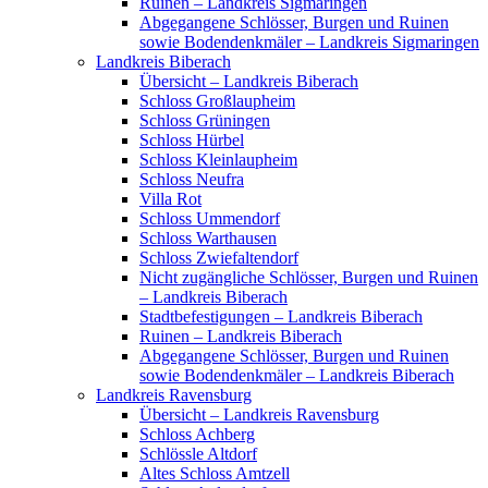
Ruinen – Landkreis Sigmaringen
Abgegangene Schlösser, Burgen und Ruinen
sowie Bodendenkmäler – Landkreis Sigmaringen
Landkreis Biberach
Übersicht – Landkreis Biberach
Schloss Großlaupheim
Schloss Grüningen
Schloss Hürbel
Schloss Kleinlaupheim
Schloss Neufra
Villa Rot
Schloss Ummendorf
Schloss Warthausen
Schloss Zwiefaltendorf
Nicht zugängliche Schlösser, Burgen und Ruinen
– Landkreis Biberach
Stadtbefestigungen – Landkreis Biberach
Ruinen – Landkreis Biberach
Abgegangene Schlösser, Burgen und Ruinen
sowie Bodendenkmäler – Landkreis Biberach
Landkreis Ravensburg
Übersicht – Landkreis Ravensburg
Schloss Achberg
Schlössle Altdorf
Altes Schloss Amtzell