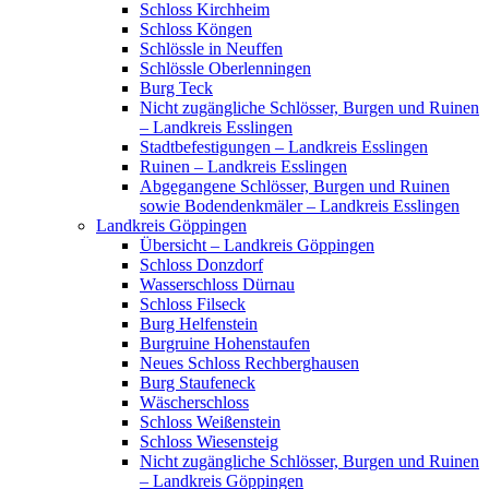
Schloss Kirchheim
Schloss Köngen
Schlössle in Neuffen
Schlössle Oberlenningen
Burg Teck
Nicht zugängliche Schlösser, Burgen und Ruinen
– Landkreis Esslingen
Stadtbefestigungen – Landkreis Esslingen
Ruinen – Landkreis Esslingen
Abgegangene Schlösser, Burgen und Ruinen
sowie Bodendenkmäler – Landkreis Esslingen
Landkreis Göppingen
Übersicht – Landkreis Göppingen
Schloss Donzdorf
Wasserschloss Dürnau
Schloss Filseck
Burg Helfenstein
Burgruine Hohenstaufen
Neues Schloss Rechberghausen
Burg Staufeneck
Wäscherschloss
Schloss Weißenstein
Schloss Wiesensteig
Nicht zugängliche Schlösser, Burgen und Ruinen
– Landkreis Göppingen