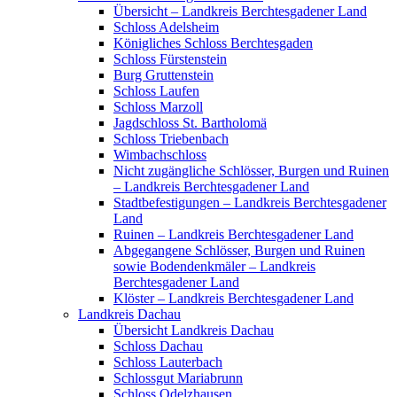
Übersicht – Landkreis Berchtesgadener Land
Schloss Adelsheim
Königliches Schloss Berchtesgaden
Schloss Fürstenstein
Burg Gruttenstein
Schloss Laufen
Schloss Marzoll
Jagdschloss St. Bartholomä
Schloss Triebenbach
Wimbachschloss
Nicht zugängliche Schlösser, Burgen und Ruinen
– Landkreis Berchtesgadener Land
Stadtbefestigungen – Landkreis Berchtesgadener
Land
Ruinen – Landkreis Berchtesgadener Land
Abgegangene Schlösser, Burgen und Ruinen
sowie Bodendenkmäler – Landkreis
Berchtesgadener Land
Klöster – Landkreis Berchtesgadener Land
Landkreis Dachau
Übersicht Landkreis Dachau
Schloss Dachau
Schloss Lauterbach
Schlossgut Mariabrunn
Schloss Odelzhausen