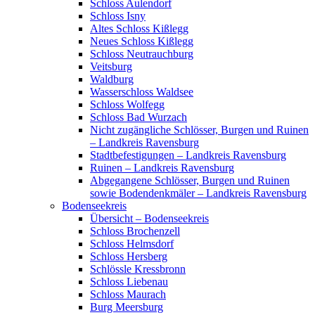
Schloss Aulendorf
Schloss Isny
Altes Schloss Kißlegg
Neues Schloss Kißlegg
Schloss Neutrauchburg
Veitsburg
Waldburg
Wasserschloss Waldsee
Schloss Wolfegg
Schloss Bad Wurzach
Nicht zugängliche Schlösser, Burgen und Ruinen
– Landkreis Ravensburg
Stadtbefestigungen – Landkreis Ravensburg
Ruinen – Landkreis Ravensburg
Abgegangene Schlösser, Burgen und Ruinen
sowie Bodendenkmäler – Landkreis Ravensburg
Bodenseekreis
Übersicht – Bodenseekreis
Schloss Brochenzell
Schloss Helmsdorf
Schloss Hersberg
Schlössle Kressbronn
Schloss Liebenau
Schloss Maurach
Burg Meersburg