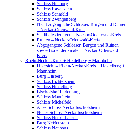
Schloss Neuburg
Schloss Ravenstein
Schloss Sennfeld
Schloss Zwingenberg
Nicht zugängliche Schlösser, Burgen und Ruinen
– Neckar-Odenwald-Kreis
Stadtbefestigungen – Neckar-Odenwald-Kreis
Ruinen – Neckar-Odenwald-Kreis
Abgegangene Schlösser, Burgen und Ruinen
sowie Bodendenkmäler – Neckar-Odenwald-
Kreis
Rhein-Neckar-Kreis + Heidelberg + Mannheim
Übersicht – Rhein-Neckar-Kreis + Heidelberg +
Mannheim
Burg Dilsberg
Schloss Eichtersheim
Schloss Heidelberg
Bischofshof Ladenburg
Schloss Mannheim
Schloss Michelfeld
Altes Schloss Neckarbischofsheim
Neues Schloss Neckarbischofsheim
Schloss Neckarhausen
Burg Neidenstein
Schloss Neuhaus