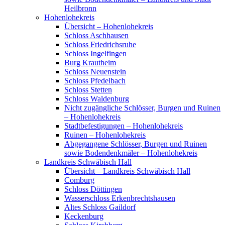
Heilbronn
Hohenlohekreis
Übersicht – Hohenlohekreis
Schloss Aschhausen
Schloss Friedrichsruhe
Schloss Ingelfingen
Burg Krautheim
Schloss Neuenstein
Schloss Pfedelbach
Schloss Stetten
Schloss Waldenburg
Nicht zugängliche Schlösser, Burgen und Ruinen
– Hohenlohekreis
Stadtbefestigungen – Hohenlohekreis
Ruinen – Hohenlohekreis
Abgegangene Schlösser, Burgen und Ruinen
sowie Bodendenkmäler – Hohenlohekreis
Landkreis Schwäbisch Hall
Übersicht – Landkreis Schwäbisch Hall
Comburg
Schloss Döttingen
Wasserschloss Erkenbrechtshausen
Altes Schloss Gaildorf
Keckenburg