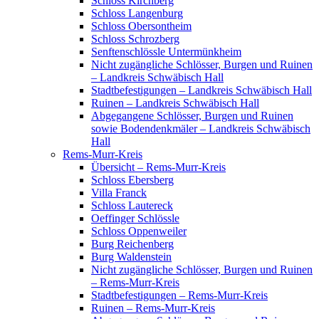
Schloss Kirchberg
Schloss Langenburg
Schloss Obersontheim
Schloss Schrozberg
Senftenschlössle Untermünkheim
Nicht zugängliche Schlösser, Burgen und Ruinen
– Landkreis Schwäbisch Hall
Stadtbefestigungen – Landkreis Schwäbisch Hall
Ruinen – Landkreis Schwäbisch Hall
Abgegangene Schlösser, Burgen und Ruinen
sowie Bodendenkmäler – Landkreis Schwäbisch
Hall
Rems-Murr-Kreis
Übersicht – Rems-Murr-Kreis
Schloss Ebersberg
Villa Franck
Schloss Lautereck
Oeffinger Schlössle
Schloss Oppenweiler
Burg Reichenberg
Burg Waldenstein
Nicht zugängliche Schlösser, Burgen und Ruinen
– Rems-Murr-Kreis
Stadtbefestigungen – Rems-Murr-Kreis
Ruinen – Rems-Murr-Kreis