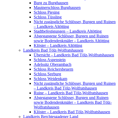
Burg zu Burghausen
Mautnerschloss Burghausen
Schloss Piesing
Schloss Tüssling
Nicht zugängliche Schlösser, Burgen und Ruinen
– Landkreis Altötting
Stadtbefestigungen – Landkreis Altötting
Abgegangene Schlösser, Burgen und Ruinen
sowie Bodendenkmäler – Landkreis Altötting
Klöster – Landkreis Altötting
Landkreis Bad Tölz-Wolfratshausen
Übersicht – Landkreis Bad Tölz-Wolfratshausen
Schloss Aspenstein
Adelssitz Oberambach
Schloss Reichersbeuern
Schloss Seeburg
Schloss Weidenkam
Nicht zugängliche Schlösser, Burgen und Ruinen
– Landkreis Bad Tölz-Wolfratshausen
Ruine – Landkreis Bad Tölz-Wolfratshausen
Abgegangene Schlösser, Burgen und Ruinen
sowie Bodendenkmäler – Landkreis Bad Tölz-
Wolfratshausen
Klöster – Landkreis Bad Tölz-Wolfratshausen
Landkreis Berchtesgadener Land