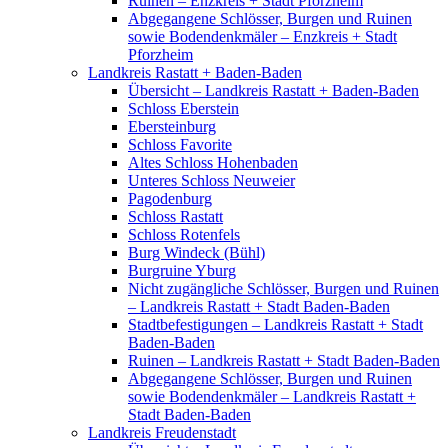
Ruinen – Enzkreis + Stadt Pforzheim
Abgegangene Schlösser, Burgen und Ruinen
sowie Bodendenkmäler – Enzkreis + Stadt
Pforzheim
Landkreis Rastatt + Baden-Baden
Übersicht – Landkreis Rastatt + Baden-Baden
Schloss Eberstein
Ebersteinburg
Schloss Favorite
Altes Schloss Hohenbaden
Unteres Schloss Neuweier
Pagodenburg
Schloss Rastatt
Schloss Rotenfels
Burg Windeck (Bühl)
Burgruine Yburg
Nicht zugängliche Schlösser, Burgen und Ruinen
– Landkreis Rastatt + Stadt Baden-Baden
Stadtbefestigungen – Landkreis Rastatt + Stadt
Baden-Baden
Ruinen – Landkreis Rastatt + Stadt Baden-Baden
Abgegangene Schlösser, Burgen und Ruinen
sowie Bodendenkmäler – Landkreis Rastatt +
Stadt Baden-Baden
Landkreis Freudenstadt