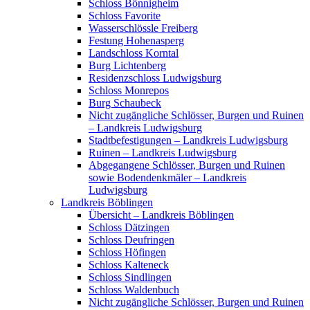
Schloss Bönnigheim
Schloss Favorite
Wasserschlössle Freiberg
Festung Hohenasperg
Landschloss Korntal
Burg Lichtenberg
Residenzschloss Ludwigsburg
Schloss Monrepos
Burg Schaubeck
Nicht zugängliche Schlösser, Burgen und Ruinen
– Landkreis Ludwigsburg
Stadtbefestigungen – Landkreis Ludwigsburg
Ruinen – Landkreis Ludwigsburg
Abgegangene Schlösser, Burgen und Ruinen
sowie Bodendenkmäler – Landkreis
Ludwigsburg
Landkreis Böblingen
Übersicht – Landkreis Böblingen
Schloss Dätzingen
Schloss Deufringen
Schloss Höfingen
Schloss Kalteneck
Schloss Sindlingen
Schloss Waldenbuch
Nicht zugängliche Schlösser, Burgen und Ruinen