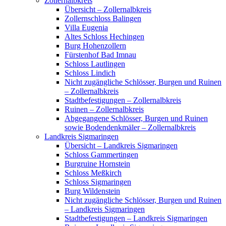
Zollernalbkreis
Übersicht – Zollernalbkreis
Zollernschloss Balingen
Villa Eugenia
Altes Schloss Hechingen
Burg Hohenzollern
Fürstenhof Bad Imnau
Schloss Lautlingen
Schloss Lindich
Nicht zugängliche Schlösser, Burgen und Ruinen
– Zollernalbkreis
Stadtbefestigungen – Zollernalbkreis
Ruinen – Zollernalbkreis
Abgegangene Schlösser, Burgen und Ruinen
sowie Bodendenkmäler – Zollernalbkreis
Landkreis Sigmaringen
Übersicht – Landkreis Sigmaringen
Schloss Gammertingen
Burgruine Hornstein
Schloss Meßkirch
Schloss Sigmaringen
Burg Wildenstein
Nicht zugängliche Schlösser, Burgen und Ruinen
– Landkreis Sigmaringen
Stadtbefestigungen – Landkreis Sigmaringen