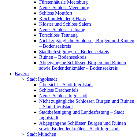
Fürstenhäusle Meersburg
Neues Schloss Meersburg
Schloss Montfort
Reichlin-Meldegg-Haus
Kloster und Schloss Salem
Neues Schloss Tettnang
Torschloss Tettnang
Nicht zugängliche Schlösser, Burgen und Ruinen
– Bodenseekreis
Stadtbefestigungen – Bodenseekreis
Ruinen – Bodenseekreis
Abgegangene Schlösser, Burgen und Ruinen
sowie Bodendenkmäler – Bodenseekreis
Bayern
Stadt Ingolstadt
Übersicht – Stadt Ingolstadt
Schloss Drachenfels
Neues Schloss Ingolstadt
Nicht zugängliche Schlösser, Burgen und Ruinen
– Stadt Ingolstadt
Stadtbefestigung und Landesfestung – Stadt
Ingolstadt
Abgegangene Schlösser, Burgen und Ruinen
sowie Bodendenkmäler – Stadt Ingolstadt
Stadt München