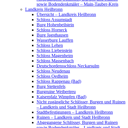
sowie Bodendenkmäler – Main-Tauber-Kreis
Landkreis Heilbronn
Übersicht – Landkreis Heilbronn
Schloss Assumstadt
Burg Hohenbeilstein
Schloss Horneck
Burg Jagsthausen
Wasserburg Lauffen
Schloss Lehen
Schloss Liebenstein
Schloss Magenheim
Schloss Massenbach
Deutschordensschloss Neckarsulm
Schloss Neudenau
Schloss Oedheim
Schloss Rappenau (Bad)
Burg Stettenfels
Burgruine Weibertreu
Kaiserpfalz Wimpfen (Bad)
Nicht zugängliche Schlösser, Burgen und Ruinen
– Landkreis und Stadt Heilbronn
Stadtbefestigungen – Landkreis Heilbronn
Ruinen – Landkreis und Stadt Heilbronn
Abgegangene Schlösser, Burgen und Ruinen
sowie Bodendenkmäler – Landkreis und Stadt