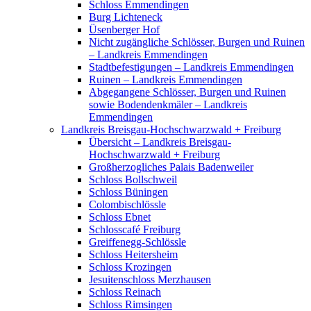
Schloss Emmendingen
Burg Lichteneck
Üsenberger Hof
Nicht zugängliche Schlösser, Burgen und Ruinen
– Landkreis Emmendingen
Stadtbefestigungen – Landkreis Emmendingen
Ruinen – Landkreis Emmendingen
Abgegangene Schlösser, Burgen und Ruinen
sowie Bodendenkmäler – Landkreis
Emmendingen
Landkreis Breisgau-Hochschwarzwald + Freiburg
Übersicht – Landkreis Breisgau-
Hochschwarzwald + Freiburg
Großherzogliches Palais Badenweiler
Schloss Bollschweil
Schloss Büningen
Colombischlössle
Schloss Ebnet
Schlosscafé Freiburg
Greiffenegg-Schlössle
Schloss Heitersheim
Schloss Krozingen
Jesuitenschloss Merzhausen
Schloss Reinach
Schloss Rimsingen