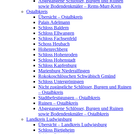
Abgegangene Schlösser, Burgen und Ruinen
sowie Bodendenkmäler – Rems-Murr-Kreis
Ostalbkreis
Übersicht – Ostalbkreis
Palais Adelmann
Schloss Baldern
Schloss Ellwangen
Schloss Fachsenfeld
Schoss Heubach
Hohenrechberg
Schloss Hohenroden
Schloss Hohenstadt
Schloss Kapfenburg
Marienburg Niederalfingen
Rokokoschlösschen Schwäbisch Gmünd
Schloss Untergröningen
Nicht zugängliche Schlösser, Burgen und Ruinen
– Ostalbkreis
Stadtbefestigungen – Ostalbkreis
Ruinen – Ostalbkreis
Abgegangene Schlösser, Burgen und Ruinen
sowie Bodendenkmäler – Ostalbkreis
Landkreis Ludwigsburg
Übersicht – Landkreis Ludwigsburg
Schloss Bietigheim