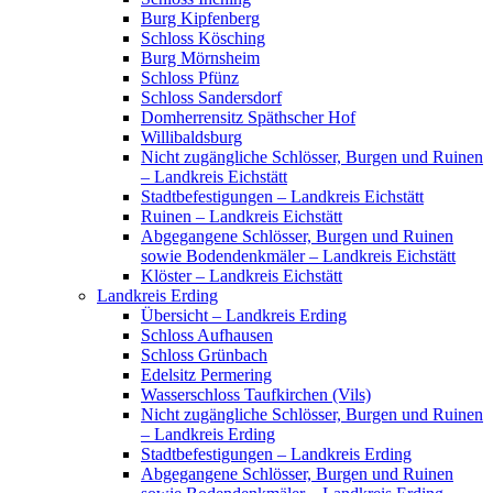
Burg Kipfenberg
Schloss Kösching
Burg Mörnsheim
Schloss Pfünz
Schloss Sandersdorf
Domherrensitz Späthscher Hof
Willibaldsburg
Nicht zugängliche Schlösser, Burgen und Ruinen
– Landkreis Eichstätt
Stadtbefestigungen – Landkreis Eichstätt
Ruinen – Landkreis Eichstätt
Abgegangene Schlösser, Burgen und Ruinen
sowie Bodendenkmäler – Landkreis Eichstätt
Klöster – Landkreis Eichstätt
Landkreis Erding
Übersicht – Landkreis Erding
Schloss Aufhausen
Schloss Grünbach
Edelsitz Permering
Wasserschloss Taufkirchen (Vils)
Nicht zugängliche Schlösser, Burgen und Ruinen
– Landkreis Erding
Stadtbefestigungen – Landkreis Erding
Abgegangene Schlösser, Burgen und Ruinen