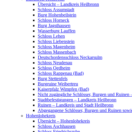
Übersicht – Landkreis Heilbronn
Schloss Assumstadt
Burg Hohenbeilstein
Schloss Horneck
Burg Jagsthausen
Wasserburg Lauffen
Schloss Lehen
Schloss Liebenstein
Schloss Magenheim
Schloss Massenbach
Deutschordensschloss Neckarsulm
Schloss Neudenau
Schloss Oedheim
Schloss Rappenau (Bad)
Burg Stettenfels
Burgruine Weibertreu
Kaiserpfalz Wimpfen (Bad)
Nicht zugängliche Schlösser, Burgen und Ruinen 
Stadtbefestigungen – Landkreis Heilbronn
Ruinen – Landkreis und Stadt Heilbronn
Abgegangene Schlösser, Burgen und Ruinen sowi
Hohenlohekreis
Übersicht – Hohenlohekreis
Schloss Aschhausen
Schloss Friedrichsruhe