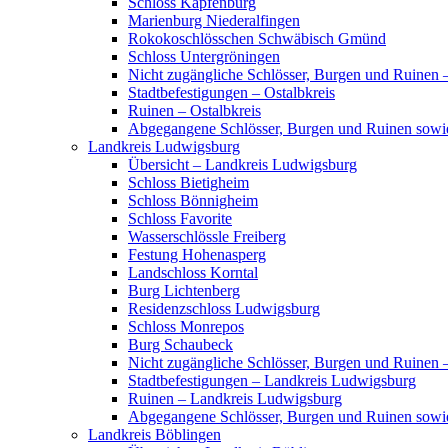
Schloss Kapfenburg
Marienburg Niederalfingen
Rokokoschlösschen Schwäbisch Gmünd
Schloss Untergröningen
Nicht zugängliche Schlösser, Burgen und Ruinen –
Stadtbefestigungen – Ostalbkreis
Ruinen – Ostalbkreis
Abgegangene Schlösser, Burgen und Ruinen sowi
Landkreis Ludwigsburg
Übersicht – Landkreis Ludwigsburg
Schloss Bietigheim
Schloss Bönnigheim
Schloss Favorite
Wasserschlössle Freiberg
Festung Hohenasperg
Landschloss Korntal
Burg Lichtenberg
Residenzschloss Ludwigsburg
Schloss Monrepos
Burg Schaubeck
Nicht zugängliche Schlösser, Burgen und Ruinen
Stadtbefestigungen – Landkreis Ludwigsburg
Ruinen – Landkreis Ludwigsburg
Abgegangene Schlösser, Burgen und Ruinen sow
Landkreis Böblingen