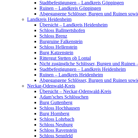
Stadtbefestigungen – Landkreis Göppingen
Ruinen – Landkreis Göppingen
Abgegangene Schlösser, Burgen und Ruinen sow
Landkreis Heidenheim
Übersicht – Landkreis Heidenheim
Schloss Ballmertshofen
Schloss Brenz
Burgruine Falkenstein
Schloss Hellenstein
Burg Katzenstein
Rittergut Stetten ob Lontal
Nicht zugängliche Schlösser, Burgen und Ruinen
Stadtbefestigungen – Landkreis Heidenheim
Ruinen – Landkreis Heidenheim
Abgegangene Schlösser, Burgen und Ruinen sowi
Neckar-Odenwald-Kreis
Übersicht – Neckar-Odenwald-Kreis
Adam’sches Schlösschen
Burg Guttenberg
Schloss Hochhausen
Burg Hornberg
Schloss Lohrbach
Schloss Neuburg
Schloss Ravenstein
Schloss Sennfeld