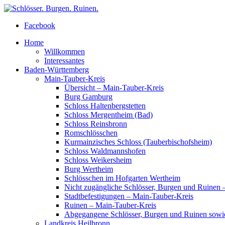
Facebook
Home
Willkommen
Interessantes
Baden-Württemberg
Main-Tauber-Kreis
Übersicht – Main-Tauber-Kreis
Burg Gamburg
Schloss Haltenbergstetten
Schloss Mergentheim (Bad)
Schloss Reinsbronn
Romschlösschen
Kurmainzisches Schloss (Tauberbischofsheim)
Schloss Waldmannshofen
Schloss Weikersheim
Burg Wertheim
Schlösschen im Hofgarten Wertheim
Nicht zugängliche Schlösser, Burgen und Ruinen 
Stadtbefestigungen – Main-Tauber-Kreis
Ruinen – Main-Tauber-Kreis
Abgegangene Schlösser, Burgen und Ruinen sowi
Landkreis Heilbronn