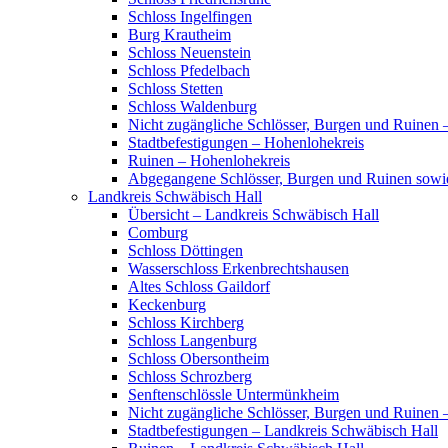
Schloss Ingelfingen
Burg Krautheim
Schloss Neuenstein
Schloss Pfedelbach
Schloss Stetten
Schloss Waldenburg
Nicht zugängliche Schlösser, Burgen und Ruinen 
Stadtbefestigungen – Hohenlohekreis
Ruinen – Hohenlohekreis
Abgegangene Schlösser, Burgen und Ruinen sowi
Landkreis Schwäbisch Hall
Übersicht – Landkreis Schwäbisch Hall
Comburg
Schloss Döttingen
Wasserschloss Erkenbrechtshausen
Altes Schloss Gaildorf
Keckenburg
Schloss Kirchberg
Schloss Langenburg
Schloss Obersontheim
Schloss Schrozberg
Senftenschlössle Untermünkheim
Nicht zugängliche Schlösser, Burgen und Ruinen 
Stadtbefestigungen – Landkreis Schwäbisch Hall