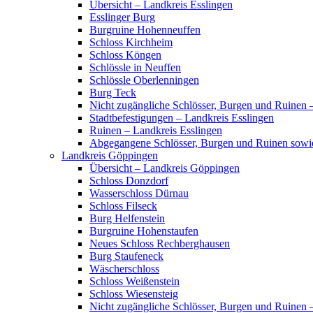
Übersicht – Landkreis Esslingen
Esslinger Burg
Burgruine Hohenneuffen
Schloss Kirchheim
Schloss Köngen
Schlössle in Neuffen
Schlössle Oberlenningen
Burg Teck
Nicht zugängliche Schlösser, Burgen und Ruinen 
Stadtbefestigungen – Landkreis Esslingen
Ruinen – Landkreis Esslingen
Abgegangene Schlösser, Burgen und Ruinen sowi
Landkreis Göppingen
Übersicht – Landkreis Göppingen
Schloss Donzdorf
Wasserschloss Dürnau
Schloss Filseck
Burg Helfenstein
Burgruine Hohenstaufen
Neues Schloss Rechberghausen
Burg Staufeneck
Wäscherschloss
Schloss Weißenstein
Schloss Wiesensteig
Nicht zugängliche Schlösser, Burgen und Ruinen