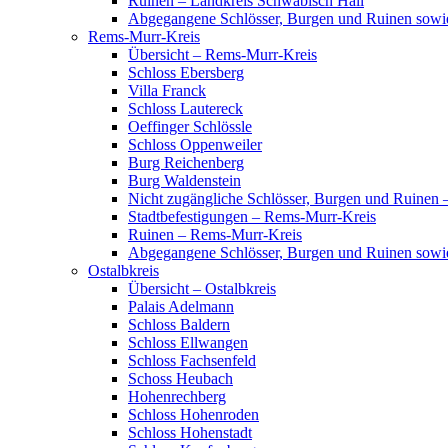
Ruinen – Landkreis Schwäbisch Hall
Abgegangene Schlösser, Burgen und Ruinen sowi
Rems-Murr-Kreis
Übersicht – Rems-Murr-Kreis
Schloss Ebersberg
Villa Franck
Schloss Lautereck
Oeffinger Schlössle
Schloss Oppenweiler
Burg Reichenberg
Burg Waldenstein
Nicht zugängliche Schlösser, Burgen und Ruinen
Stadtbefestigungen – Rems-Murr-Kreis
Ruinen – Rems-Murr-Kreis
Abgegangene Schlösser, Burgen und Ruinen sow
Ostalbkreis
Übersicht – Ostalbkreis
Palais Adelmann
Schloss Baldern
Schloss Ellwangen
Schloss Fachsenfeld
Schoss Heubach
Hohenrechberg
Schloss Hohenroden
Schloss Hohenstadt