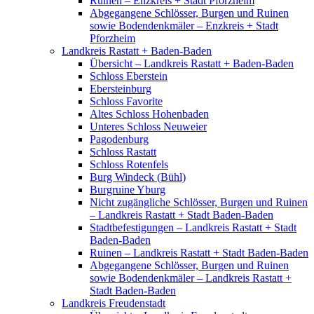
Ruinen – Enzkreis + Stadt Pforzheim
Abgegangene Schlösser, Burgen und Ruinen
sowie Bodendenkmäler – Enzkreis + Stadt
Pforzheim
Landkreis Rastatt + Baden-Baden
Übersicht – Landkreis Rastatt + Baden-Baden
Schloss Eberstein
Ebersteinburg
Schloss Favorite
Altes Schloss Hohenbaden
Unteres Schloss Neuweier
Pagodenburg
Schloss Rastatt
Schloss Rotenfels
Burg Windeck (Bühl)
Burgruine Yburg
Nicht zugängliche Schlösser, Burgen und Ruinen
– Landkreis Rastatt + Stadt Baden-Baden
Stadtbefestigungen – Landkreis Rastatt + Stadt
Baden-Baden
Ruinen – Landkreis Rastatt + Stadt Baden-Baden
Abgegangene Schlösser, Burgen und Ruinen
sowie Bodendenkmäler – Landkreis Rastatt +
Stadt Baden-Baden
Landkreis Freudenstadt