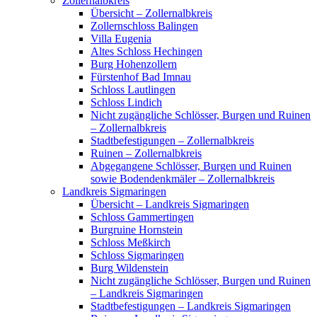
Zollernalbkreis
Übersicht – Zollernalbkreis
Zollernschloss Balingen
Villa Eugenia
Altes Schloss Hechingen
Burg Hohenzollern
Fürstenhof Bad Imnau
Schloss Lautlingen
Schloss Lindich
Nicht zugängliche Schlösser, Burgen und Ruinen
– Zollernalbkreis
Stadtbefestigungen – Zollernalbkreis
Ruinen – Zollernalbkreis
Abgegangene Schlösser, Burgen und Ruinen
sowie Bodendenkmäler – Zollernalbkreis
Landkreis Sigmaringen
Übersicht – Landkreis Sigmaringen
Schloss Gammertingen
Burgruine Hornstein
Schloss Meßkirch
Schloss Sigmaringen
Burg Wildenstein
Nicht zugängliche Schlösser, Burgen und Ruinen
– Landkreis Sigmaringen
Stadtbefestigungen – Landkreis Sigmaringen