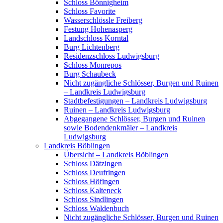
Schloss Bönnigheim
Schloss Favorite
Wasserschlössle Freiberg
Festung Hohenasperg
Landschloss Korntal
Burg Lichtenberg
Residenzschloss Ludwigsburg
Schloss Monrepos
Burg Schaubeck
Nicht zugängliche Schlösser, Burgen und Ruinen
– Landkreis Ludwigsburg
Stadtbefestigungen – Landkreis Ludwigsburg
Ruinen – Landkreis Ludwigsburg
Abgegangene Schlösser, Burgen und Ruinen
sowie Bodendenkmäler – Landkreis
Ludwigsburg
Landkreis Böblingen
Übersicht – Landkreis Böblingen
Schloss Dätzingen
Schloss Deufringen
Schloss Höfingen
Schloss Kalteneck
Schloss Sindlingen
Schloss Waldenbuch
Nicht zugängliche Schlösser, Burgen und Ruinen