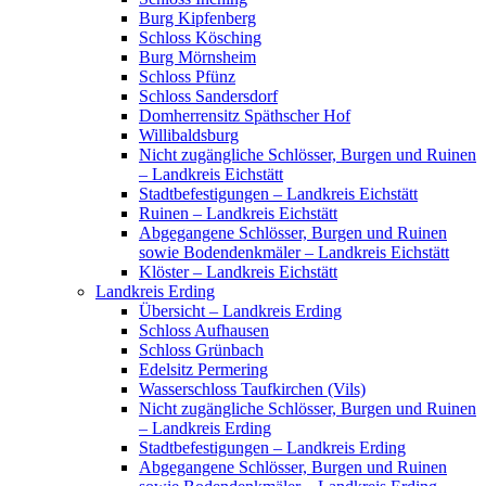
Burg Kipfenberg
Schloss Kösching
Burg Mörnsheim
Schloss Pfünz
Schloss Sandersdorf
Domherrensitz Späthscher Hof
Willibaldsburg
Nicht zugängliche Schlösser, Burgen und Ruinen
– Landkreis Eichstätt
Stadtbefestigungen – Landkreis Eichstätt
Ruinen – Landkreis Eichstätt
Abgegangene Schlösser, Burgen und Ruinen
sowie Bodendenkmäler – Landkreis Eichstätt
Klöster – Landkreis Eichstätt
Landkreis Erding
Übersicht – Landkreis Erding
Schloss Aufhausen
Schloss Grünbach
Edelsitz Permering
Wasserschloss Taufkirchen (Vils)
Nicht zugängliche Schlösser, Burgen und Ruinen
– Landkreis Erding
Stadtbefestigungen – Landkreis Erding
Abgegangene Schlösser, Burgen und Ruinen