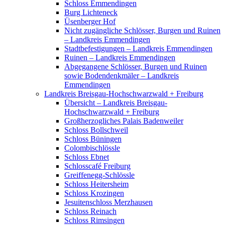
Schloss Emmendingen
Burg Lichteneck
Üsenberger Hof
Nicht zugängliche Schlösser, Burgen und Ruinen
– Landkreis Emmendingen
Stadtbefestigungen – Landkreis Emmendingen
Ruinen – Landkreis Emmendingen
Abgegangene Schlösser, Burgen und Ruinen
sowie Bodendenkmäler – Landkreis
Emmendingen
Landkreis Breisgau-Hochschwarzwald + Freiburg
Übersicht – Landkreis Breisgau-
Hochschwarzwald + Freiburg
Großherzogliches Palais Badenweiler
Schloss Bollschweil
Schloss Büningen
Colombischlössle
Schloss Ebnet
Schlosscafé Freiburg
Greiffenegg-Schlössle
Schloss Heitersheim
Schloss Krozingen
Jesuitenschloss Merzhausen
Schloss Reinach
Schloss Rimsingen