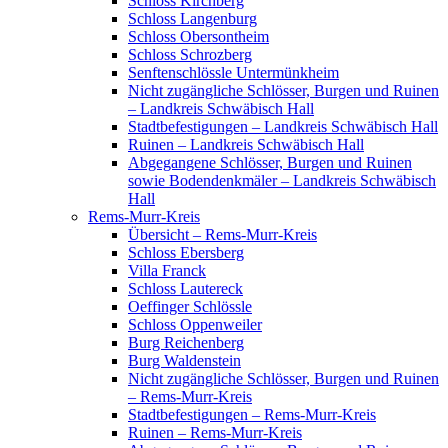
Schloss Kirchberg
Schloss Langenburg
Schloss Obersontheim
Schloss Schrozberg
Senftenschlössle Untermünkheim
Nicht zugängliche Schlösser, Burgen und Ruinen
– Landkreis Schwäbisch Hall
Stadtbefestigungen – Landkreis Schwäbisch Hall
Ruinen – Landkreis Schwäbisch Hall
Abgegangene Schlösser, Burgen und Ruinen
sowie Bodendenkmäler – Landkreis Schwäbisch
Hall
Rems-Murr-Kreis
Übersicht – Rems-Murr-Kreis
Schloss Ebersberg
Villa Franck
Schloss Lautereck
Oeffinger Schlössle
Schloss Oppenweiler
Burg Reichenberg
Burg Waldenstein
Nicht zugängliche Schlösser, Burgen und Ruinen
– Rems-Murr-Kreis
Stadtbefestigungen – Rems-Murr-Kreis
Ruinen – Rems-Murr-Kreis