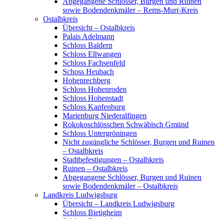
Abgegangene Schlösser, Burgen und Ruinen
sowie Bodendenkmäler – Rems-Murr-Kreis
Ostalbkreis
Übersicht – Ostalbkreis
Palais Adelmann
Schloss Baldern
Schloss Ellwangen
Schloss Fachsenfeld
Schoss Heubach
Hohenrechberg
Schloss Hohenroden
Schloss Hohenstadt
Schloss Kapfenburg
Marienburg Niederalfingen
Rokokoschlösschen Schwäbisch Gmünd
Schloss Untergröningen
Nicht zugängliche Schlösser, Burgen und Ruinen
– Ostalbkreis
Stadtbefestigungen – Ostalbkreis
Ruinen – Ostalbkreis
Abgegangene Schlösser, Burgen und Ruinen
sowie Bodendenkmäler – Ostalbkreis
Landkreis Ludwigsburg
Übersicht – Landkreis Ludwigsburg
Schloss Bietigheim