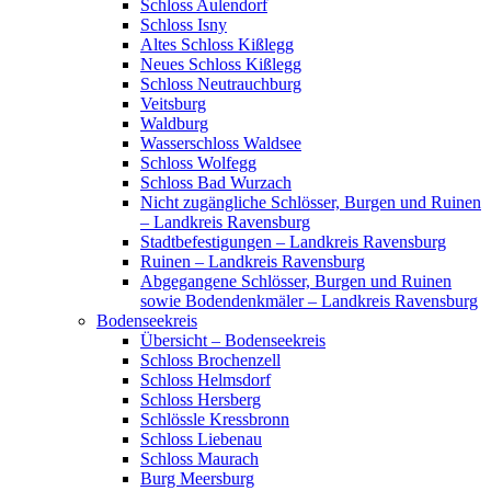
Schloss Aulendorf
Schloss Isny
Altes Schloss Kißlegg
Neues Schloss Kißlegg
Schloss Neutrauchburg
Veitsburg
Waldburg
Wasserschloss Waldsee
Schloss Wolfegg
Schloss Bad Wurzach
Nicht zugängliche Schlösser, Burgen und Ruinen
– Landkreis Ravensburg
Stadtbefestigungen – Landkreis Ravensburg
Ruinen – Landkreis Ravensburg
Abgegangene Schlösser, Burgen und Ruinen
sowie Bodendenkmäler – Landkreis Ravensburg
Bodenseekreis
Übersicht – Bodenseekreis
Schloss Brochenzell
Schloss Helmsdorf
Schloss Hersberg
Schlössle Kressbronn
Schloss Liebenau
Schloss Maurach
Burg Meersburg