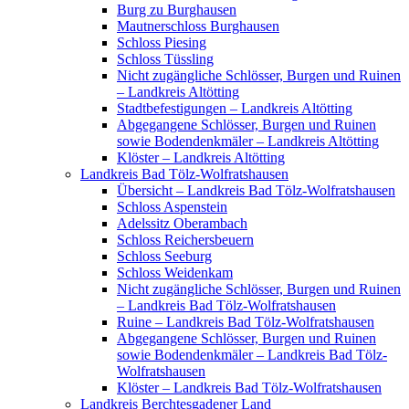
Burg zu Burghausen
Mautnerschloss Burghausen
Schloss Piesing
Schloss Tüssling
Nicht zugängliche Schlösser, Burgen und Ruinen
– Landkreis Altötting
Stadtbefestigungen – Landkreis Altötting
Abgegangene Schlösser, Burgen und Ruinen
sowie Bodendenkmäler – Landkreis Altötting
Klöster – Landkreis Altötting
Landkreis Bad Tölz-Wolfratshausen
Übersicht – Landkreis Bad Tölz-Wolfratshausen
Schloss Aspenstein
Adelssitz Oberambach
Schloss Reichersbeuern
Schloss Seeburg
Schloss Weidenkam
Nicht zugängliche Schlösser, Burgen und Ruinen
– Landkreis Bad Tölz-Wolfratshausen
Ruine – Landkreis Bad Tölz-Wolfratshausen
Abgegangene Schlösser, Burgen und Ruinen
sowie Bodendenkmäler – Landkreis Bad Tölz-
Wolfratshausen
Klöster – Landkreis Bad Tölz-Wolfratshausen
Landkreis Berchtesgadener Land