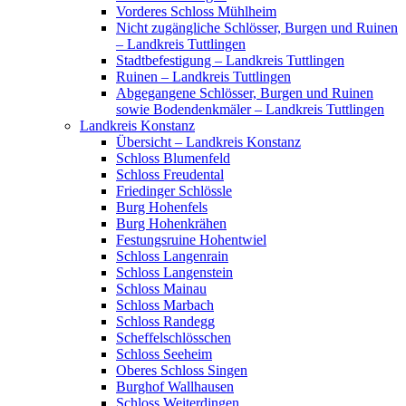
Vorderes Schloss Mühlheim
Nicht zugängliche Schlösser, Burgen und Ruinen
– Landkreis Tuttlingen
Stadtbefestigung – Landkreis Tuttlingen
Ruinen – Landkreis Tuttlingen
Abgegangene Schlösser, Burgen und Ruinen
sowie Bodendenkmäler – Landkreis Tuttlingen
Landkreis Konstanz
Übersicht – Landkreis Konstanz
Schloss Blumenfeld
Schloss Freudental
Friedinger Schlössle
Burg Hohenfels
Burg Hohenkrähen
Festungsruine Hohentwiel
Schloss Langenrain
Schloss Langenstein
Schloss Mainau
Schloss Marbach
Schloss Randegg
Scheffelschlösschen
Schloss Seeheim
Oberes Schloss Singen
Burghof Wallhausen
Schloss Weiterdingen