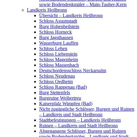
sowie Bodendenkmäler – Main-Tauber-Kreis
Landkreis Heilbronn
Übersicht – Landkreis Heilbronn
Schloss Assumstadt
Burg Hohenbeilstein
Schloss Horneck
Burg Jagsthausen
Wasserburg Lauffen
Schloss Lehen
Schloss Liebenstein
Schloss Magenheim
Schloss Massenbach
Deutschordensschloss Neckarsulm
Schloss Neudenau
Schloss Oedheim
Schloss Rappenau (Bad)
Burg Stettenfels
Burgruine Weibertreu
Kaiserpfalz Wimpfen (Bad)
Nicht zugängliche Schlösser, Burgen und Ruinen
– Landkreis und Stadt Heilbronn
Stadtbefestigungen – Landkreis Heilbronn
Ruinen – Landkreis und Stadt Heilbronn
Abgegangene Schlösser, Burgen und Ruinen
sowie Bodendenkmäler – Landkreis und Stadt