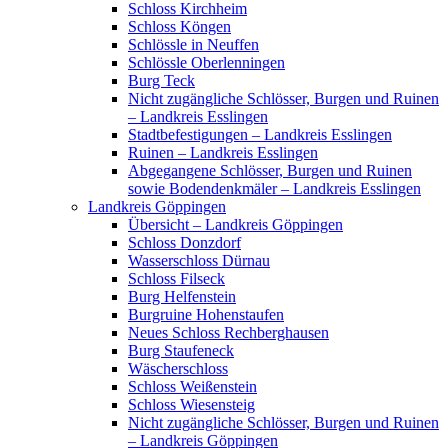
Schloss Kirchheim
Schloss Köngen
Schlössle in Neuffen
Schlössle Oberlenningen
Burg Teck
Nicht zugängliche Schlösser, Burgen und Ruinen
– Landkreis Esslingen
Stadtbefestigungen – Landkreis Esslingen
Ruinen – Landkreis Esslingen
Abgegangene Schlösser, Burgen und Ruinen
sowie Bodendenkmäler – Landkreis Esslingen
Landkreis Göppingen
Übersicht – Landkreis Göppingen
Schloss Donzdorf
Wasserschloss Dürnau
Schloss Filseck
Burg Helfenstein
Burgruine Hohenstaufen
Neues Schloss Rechberghausen
Burg Staufeneck
Wäscherschloss
Schloss Weißenstein
Schloss Wiesensteig
Nicht zugängliche Schlösser, Burgen und Ruinen
– Landkreis Göppingen