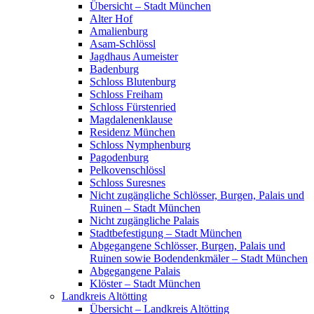
Übersicht – Stadt München
Alter Hof
Amalienburg
Asam-Schlössl
Jagdhaus Aumeister
Badenburg
Schloss Blutenburg
Schloss Freiham
Schloss Fürstenried
Magdalenenklause
Residenz München
Schloss Nymphenburg
Pagodenburg
Pelkovenschlössl
Schloss Suresnes
Nicht zugängliche Schlösser, Burgen, Palais und
Ruinen – Stadt München
Nicht zugängliche Palais
Stadtbefestigung – Stadt München
Abgegangene Schlösser, Burgen, Palais und
Ruinen sowie Bodendenkmäler – Stadt München
Abgegangene Palais
Klöster – Stadt München
Landkreis Altötting
Übersicht – Landkreis Altötting