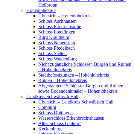
Heilbronn
Hohenlohekreis
Übersicht – Hohenlohekreis
Schloss Aschhausen
Schloss Friedrichsruhe
Schloss Ingelfingen
Burg Krautheim
Schloss Neuenstein
Schloss Pfedelbach
Schloss Stetten
Schloss Waldenburg
Nicht zugängliche Schlösser, Burgen und Ruinen
– Hohenlohekreis
Stadtbefestigungen – Hohenlohekreis
Ruinen – Hohenlohekreis
Abgegangene Schlösser, Burgen und Ruinen
sowie Bodendenkmäler – Hohenlohekreis
Landkreis Schwäbisch Hall
Übersicht – Landkreis Schwäbisch Hall
Comburg
Schloss Döttingen
Wasserschloss Erkenbrechtshausen
Altes Schloss Gaildorf
Keckenburg