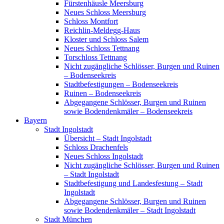
Fürstenhäusle Meersburg
Neues Schloss Meersburg
Schloss Montfort
Reichlin-Meldegg-Haus
Kloster und Schloss Salem
Neues Schloss Tettnang
Torschloss Tettnang
Nicht zugängliche Schlösser, Burgen und Ruinen
– Bodenseekreis
Stadtbefestigungen – Bodenseekreis
Ruinen – Bodenseekreis
Abgegangene Schlösser, Burgen und Ruinen
sowie Bodendenkmäler – Bodenseekreis
Bayern
Stadt Ingolstadt
Übersicht – Stadt Ingolstadt
Schloss Drachenfels
Neues Schloss Ingolstadt
Nicht zugängliche Schlösser, Burgen und Ruinen
– Stadt Ingolstadt
Stadtbefestigung und Landesfestung – Stadt
Ingolstadt
Abgegangene Schlösser, Burgen und Ruinen
sowie Bodendenkmäler – Stadt Ingolstadt
Stadt München