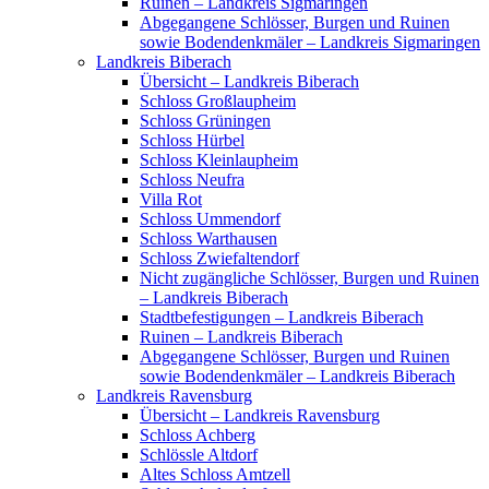
Ruinen – Landkreis Sigmaringen
Abgegangene Schlösser, Burgen und Ruinen
sowie Bodendenkmäler – Landkreis Sigmaringen
Landkreis Biberach
Übersicht – Landkreis Biberach
Schloss Großlaupheim
Schloss Grüningen
Schloss Hürbel
Schloss Kleinlaupheim
Schloss Neufra
Villa Rot
Schloss Ummendorf
Schloss Warthausen
Schloss Zwiefaltendorf
Nicht zugängliche Schlösser, Burgen und Ruinen
– Landkreis Biberach
Stadtbefestigungen – Landkreis Biberach
Ruinen – Landkreis Biberach
Abgegangene Schlösser, Burgen und Ruinen
sowie Bodendenkmäler – Landkreis Biberach
Landkreis Ravensburg
Übersicht – Landkreis Ravensburg
Schloss Achberg
Schlössle Altdorf
Altes Schloss Amtzell