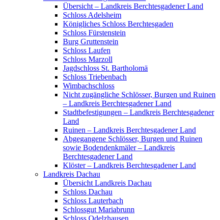
Übersicht – Landkreis Berchtesgadener Land
Schloss Adelsheim
Königliches Schloss Berchtesgaden
Schloss Fürstenstein
Burg Gruttenstein
Schloss Laufen
Schloss Marzoll
Jagdschloss St. Bartholomä
Schloss Triebenbach
Wimbachschloss
Nicht zugängliche Schlösser, Burgen und Ruinen
– Landkreis Berchtesgadener Land
Stadtbefestigungen – Landkreis Berchtesgadener
Land
Ruinen – Landkreis Berchtesgadener Land
Abgegangene Schlösser, Burgen und Ruinen
sowie Bodendenkmäler – Landkreis
Berchtesgadener Land
Klöster – Landkreis Berchtesgadener Land
Landkreis Dachau
Übersicht Landkreis Dachau
Schloss Dachau
Schloss Lauterbach
Schlossgut Mariabrunn
Schloss Odelzhausen