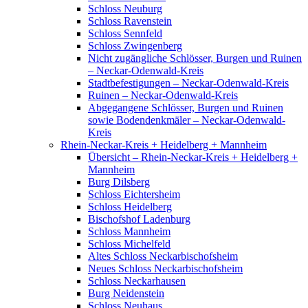
Schloss Neuburg
Schloss Ravenstein
Schloss Sennfeld
Schloss Zwingenberg
Nicht zugängliche Schlösser, Burgen und Ruinen
– Neckar-Odenwald-Kreis
Stadtbefestigungen – Neckar-Odenwald-Kreis
Ruinen – Neckar-Odenwald-Kreis
Abgegangene Schlösser, Burgen und Ruinen
sowie Bodendenkmäler – Neckar-Odenwald-
Kreis
Rhein-Neckar-Kreis + Heidelberg + Mannheim
Übersicht – Rhein-Neckar-Kreis + Heidelberg +
Mannheim
Burg Dilsberg
Schloss Eichtersheim
Schloss Heidelberg
Bischofshof Ladenburg
Schloss Mannheim
Schloss Michelfeld
Altes Schloss Neckarbischofsheim
Neues Schloss Neckarbischofsheim
Schloss Neckarhausen
Burg Neidenstein
Schloss Neuhaus