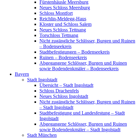
Fürstenhäusle Meersburg
Neues Schloss Meersburg
Schloss Montfort
Reichlin-Meldegg-Haus
Kloster und Schloss Salem
Neues Schloss Tettnang
Torschloss Tettnang
Nicht zugängliche Schlösser, Burgen und Ruinen
– Bodenseekreis
Stadtbefestigungen – Bodenseekreis
Ruinen – Bodenseekreis
Abgegangene Schlösser, Burgen und Ruinen
sowie Bodendenkmäler – Bodenseekreis
Bayern
Stadt Ingolstadt
Übersicht – Stadt Ingolstadt
Schloss Drachenfels
Neues Schloss Ingolstadt
Nicht zugängliche Schlösser, Burgen und Ruinen
– Stadt Ingolstadt
Stadtbefestigung und Landesfestung – Stadt
Ingolstadt
Abgegangene Schlösser, Burgen und Ruinen
sowie Bodendenkmäler – Stadt Ingolstadt
Stadt München