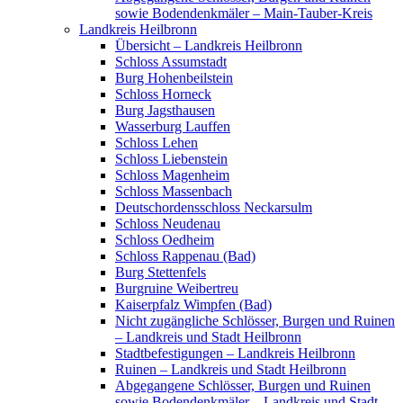
sowie Bodendenkmäler – Main-Tauber-Kreis
Landkreis Heilbronn
Übersicht – Landkreis Heilbronn
Schloss Assumstadt
Burg Hohenbeilstein
Schloss Horneck
Burg Jagsthausen
Wasserburg Lauffen
Schloss Lehen
Schloss Liebenstein
Schloss Magenheim
Schloss Massenbach
Deutschordensschloss Neckarsulm
Schloss Neudenau
Schloss Oedheim
Schloss Rappenau (Bad)
Burg Stettenfels
Burgruine Weibertreu
Kaiserpfalz Wimpfen (Bad)
Nicht zugängliche Schlösser, Burgen und Ruinen
– Landkreis und Stadt Heilbronn
Stadtbefestigungen – Landkreis Heilbronn
Ruinen – Landkreis und Stadt Heilbronn
Abgegangene Schlösser, Burgen und Ruinen
sowie Bodendenkmäler – Landkreis und Stadt