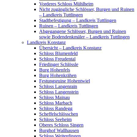
Vorderes Schloss Mühlheim
Nicht zugängliche Schlösser, Burgen und Ruinen
– Landkreis Tuttlingen
Stadtbefestigung – Landkreis Tuttlingen
Ruinen – Landkreis Tuttlingen
Abgegangene Schlösser, Burgen und Ruinen
sowie Bodendenkmäler – Landkreis Tuttlingen
Landkreis Konstanz
Übersicht – Landkreis Konstanz
Schloss Blumenfeld
Schloss Freudental
Friedinger Schlössle
Burg Hohenfels
Burg Hohenkrähen
Festungsruine Hohentwiel
Schloss Langenrain
Schloss Langenstein
Schloss Mainau
Schloss Marbach
Schloss Randegg
Scheffelschlösschen
Schloss Seeheim
Oberes Schloss Singen
Burghof Wallhausen
Schloss Weiterdingen