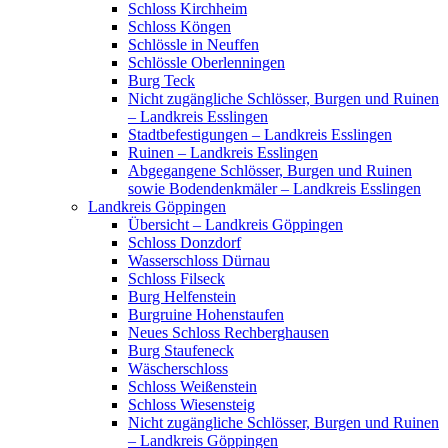
Schloss Kirchheim
Schloss Köngen
Schlössle in Neuffen
Schlössle Oberlenningen
Burg Teck
Nicht zugängliche Schlösser, Burgen und Ruinen
– Landkreis Esslingen
Stadtbefestigungen – Landkreis Esslingen
Ruinen – Landkreis Esslingen
Abgegangene Schlösser, Burgen und Ruinen
sowie Bodendenkmäler – Landkreis Esslingen
Landkreis Göppingen
Übersicht – Landkreis Göppingen
Schloss Donzdorf
Wasserschloss Dürnau
Schloss Filseck
Burg Helfenstein
Burgruine Hohenstaufen
Neues Schloss Rechberghausen
Burg Staufeneck
Wäscherschloss
Schloss Weißenstein
Schloss Wiesensteig
Nicht zugängliche Schlösser, Burgen und Ruinen
– Landkreis Göppingen