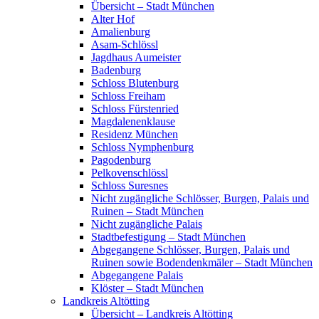
Übersicht – Stadt München
Alter Hof
Amalienburg
Asam-Schlössl
Jagdhaus Aumeister
Badenburg
Schloss Blutenburg
Schloss Freiham
Schloss Fürstenried
Magdalenenklause
Residenz München
Schloss Nymphenburg
Pagodenburg
Pelkovenschlössl
Schloss Suresnes
Nicht zugängliche Schlösser, Burgen, Palais und
Ruinen – Stadt München
Nicht zugängliche Palais
Stadtbefestigung – Stadt München
Abgegangene Schlösser, Burgen, Palais und
Ruinen sowie Bodendenkmäler – Stadt München
Abgegangene Palais
Klöster – Stadt München
Landkreis Altötting
Übersicht – Landkreis Altötting