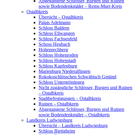
Abgegangene Schlösser, Burgen und Ruinen
sowie Bodendenkmäler – Rems-Murr-Kreis
Ostalbkreis
Übersicht – Ostalbkreis
Palais Adelmann
Schloss Baldern
Schloss Ellwangen
Schloss Fachsenfeld
Schoss Heubach
Hohenrechberg
Schloss Hohenroden
Schloss Hohenstadt
Schloss Kapfenburg
Marienburg Niederalfingen
Rokokoschlösschen Schwäbisch Gmünd
Schloss Untergröningen
Nicht zugängliche Schlösser, Burgen und Ruinen
– Ostalbkreis
Stadtbefestigungen – Ostalbkreis
Ruinen – Ostalbkreis
Abgegangene Schlösser, Burgen und Ruinen
sowie Bodendenkmäler – Ostalbkreis
Landkreis Ludwigsburg
Übersicht – Landkreis Ludwigsburg
Schloss Bietigheim