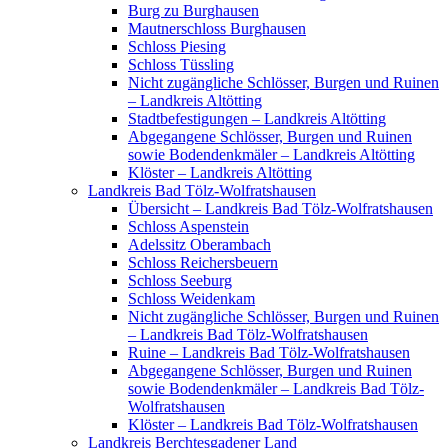
Burg zu Burghausen
Mautnerschloss Burghausen
Schloss Piesing
Schloss Tüssling
Nicht zugängliche Schlösser, Burgen und Ruinen
– Landkreis Altötting
Stadtbefestigungen – Landkreis Altötting
Abgegangene Schlösser, Burgen und Ruinen
sowie Bodendenkmäler – Landkreis Altötting
Klöster – Landkreis Altötting
Landkreis Bad Tölz-Wolfratshausen
Übersicht – Landkreis Bad Tölz-Wolfratshausen
Schloss Aspenstein
Adelssitz Oberambach
Schloss Reichersbeuern
Schloss Seeburg
Schloss Weidenkam
Nicht zugängliche Schlösser, Burgen und Ruinen
– Landkreis Bad Tölz-Wolfratshausen
Ruine – Landkreis Bad Tölz-Wolfratshausen
Abgegangene Schlösser, Burgen und Ruinen
sowie Bodendenkmäler – Landkreis Bad Tölz-
Wolfratshausen
Klöster – Landkreis Bad Tölz-Wolfratshausen
Landkreis Berchtesgadener Land