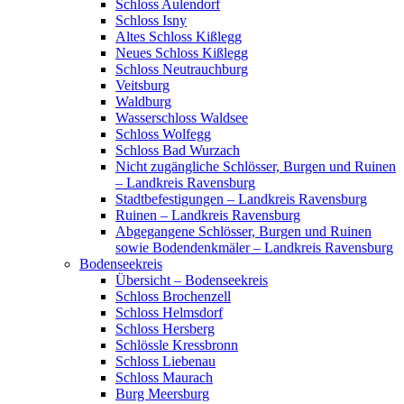
Schloss Aulendorf
Schloss Isny
Altes Schloss Kißlegg
Neues Schloss Kißlegg
Schloss Neutrauchburg
Veitsburg
Waldburg
Wasserschloss Waldsee
Schloss Wolfegg
Schloss Bad Wurzach
Nicht zugängliche Schlösser, Burgen und Ruinen
– Landkreis Ravensburg
Stadtbefestigungen – Landkreis Ravensburg
Ruinen – Landkreis Ravensburg
Abgegangene Schlösser, Burgen und Ruinen
sowie Bodendenkmäler – Landkreis Ravensburg
Bodenseekreis
Übersicht – Bodenseekreis
Schloss Brochenzell
Schloss Helmsdorf
Schloss Hersberg
Schlössle Kressbronn
Schloss Liebenau
Schloss Maurach
Burg Meersburg