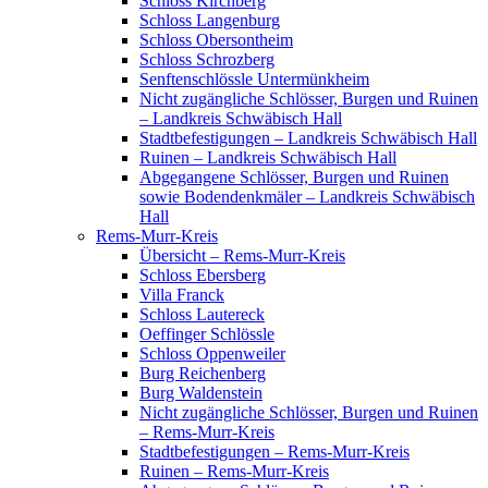
Schloss Kirchberg
Schloss Langenburg
Schloss Obersontheim
Schloss Schrozberg
Senftenschlössle Untermünkheim
Nicht zugängliche Schlösser, Burgen und Ruinen
– Landkreis Schwäbisch Hall
Stadtbefestigungen – Landkreis Schwäbisch Hall
Ruinen – Landkreis Schwäbisch Hall
Abgegangene Schlösser, Burgen und Ruinen
sowie Bodendenkmäler – Landkreis Schwäbisch
Hall
Rems-Murr-Kreis
Übersicht – Rems-Murr-Kreis
Schloss Ebersberg
Villa Franck
Schloss Lautereck
Oeffinger Schlössle
Schloss Oppenweiler
Burg Reichenberg
Burg Waldenstein
Nicht zugängliche Schlösser, Burgen und Ruinen
– Rems-Murr-Kreis
Stadtbefestigungen – Rems-Murr-Kreis
Ruinen – Rems-Murr-Kreis