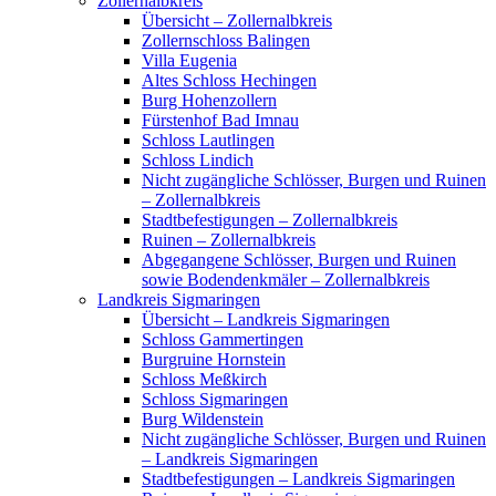
Zollernalbkreis
Übersicht – Zollernalbkreis
Zollernschloss Balingen
Villa Eugenia
Altes Schloss Hechingen
Burg Hohenzollern
Fürstenhof Bad Imnau
Schloss Lautlingen
Schloss Lindich
Nicht zugängliche Schlösser, Burgen und Ruinen
– Zollernalbkreis
Stadtbefestigungen – Zollernalbkreis
Ruinen – Zollernalbkreis
Abgegangene Schlösser, Burgen und Ruinen
sowie Bodendenkmäler – Zollernalbkreis
Landkreis Sigmaringen
Übersicht – Landkreis Sigmaringen
Schloss Gammertingen
Burgruine Hornstein
Schloss Meßkirch
Schloss Sigmaringen
Burg Wildenstein
Nicht zugängliche Schlösser, Burgen und Ruinen
– Landkreis Sigmaringen
Stadtbefestigungen – Landkreis Sigmaringen