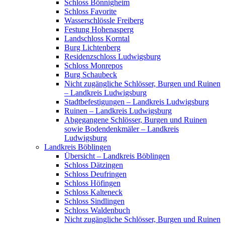
Schloss Bönnigheim
Schloss Favorite
Wasserschlössle Freiberg
Festung Hohenasperg
Landschloss Korntal
Burg Lichtenberg
Residenzschloss Ludwigsburg
Schloss Monrepos
Burg Schaubeck
Nicht zugängliche Schlösser, Burgen und Ruinen
– Landkreis Ludwigsburg
Stadtbefestigungen – Landkreis Ludwigsburg
Ruinen – Landkreis Ludwigsburg
Abgegangene Schlösser, Burgen und Ruinen
sowie Bodendenkmäler – Landkreis
Ludwigsburg
Landkreis Böblingen
Übersicht – Landkreis Böblingen
Schloss Dätzingen
Schloss Deufringen
Schloss Höfingen
Schloss Kalteneck
Schloss Sindlingen
Schloss Waldenbuch
Nicht zugängliche Schlösser, Burgen und Ruinen