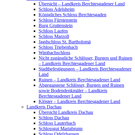
Übersicht – Landkreis Berchtesgadener Land
Schloss Adelsheim
Königliches Schloss Berchtesgaden
Schloss Fürstenstein
Burg Gruttenstein
Schloss Laufen
Schloss Marzoll
Jagdschloss St. Bartholomä
Schloss Triebenbach
Wimbachschloss
Nicht zugängliche Schlösser, Burgen und Ruinen
– Landkreis Berchtesgadener Land
Stadtbefestigungen – Landkreis Berchtesgadener
Land
Ruinen – Landkreis Berchtesgadener Land
Abgegangene Schlösser, Burgen und Ruinen
sowie Bodendenkmäler – Landkreis
Berchtesgadener Land
Klöster – Landkreis Berchtesgadener Land
Landkreis Dachau
Übersicht Landkreis Dachau
Schloss Dachau
Schloss Lauterbach
Schlossgut Mariabrunn
Schloss Odelzhausen