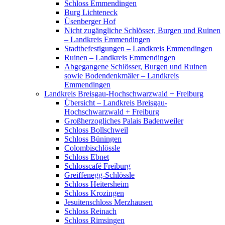
Schloss Emmendingen
Burg Lichteneck
Üsenberger Hof
Nicht zugängliche Schlösser, Burgen und Ruinen
– Landkreis Emmendingen
Stadtbefestigungen – Landkreis Emmendingen
Ruinen – Landkreis Emmendingen
Abgegangene Schlösser, Burgen und Ruinen
sowie Bodendenkmäler – Landkreis
Emmendingen
Landkreis Breisgau-Hochschwarzwald + Freiburg
Übersicht – Landkreis Breisgau-
Hochschwarzwald + Freiburg
Großherzogliches Palais Badenweiler
Schloss Bollschweil
Schloss Büningen
Colombischlössle
Schloss Ebnet
Schlosscafé Freiburg
Greiffenegg-Schlössle
Schloss Heitersheim
Schloss Krozingen
Jesuitenschloss Merzhausen
Schloss Reinach
Schloss Rimsingen