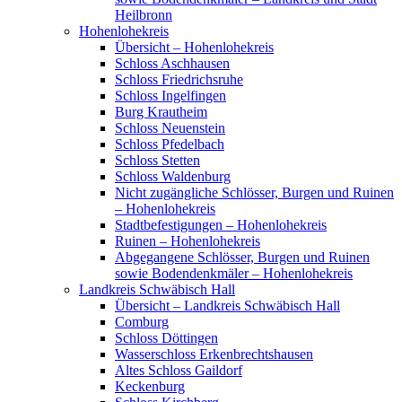
Heilbronn
Hohenlohekreis
Übersicht – Hohenlohekreis
Schloss Aschhausen
Schloss Friedrichsruhe
Schloss Ingelfingen
Burg Krautheim
Schloss Neuenstein
Schloss Pfedelbach
Schloss Stetten
Schloss Waldenburg
Nicht zugängliche Schlösser, Burgen und Ruinen
– Hohenlohekreis
Stadtbefestigungen – Hohenlohekreis
Ruinen – Hohenlohekreis
Abgegangene Schlösser, Burgen und Ruinen
sowie Bodendenkmäler – Hohenlohekreis
Landkreis Schwäbisch Hall
Übersicht – Landkreis Schwäbisch Hall
Comburg
Schloss Döttingen
Wasserschloss Erkenbrechtshausen
Altes Schloss Gaildorf
Keckenburg