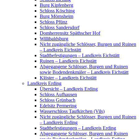
Burg Kipfenberg
Schloss Kösching
Burg Mörnsheim
Schloss Pfünz
Schloss Sandersdorf
Domherrensitz Späthscher Hof
Willibaldsburg
Nicht zugängliche Schlösser, Burgen und Ruinen
– Landkreis Eichstätt
Stadtbefestigungen – Landkreis Eichstätt
Ruinen – Landkreis Eichstätt
Abgegangene Schlösser, Burgen und Ruinen
sowie Bodendenkmäler – Landkreis Eichstätt
Klöster – Landkreis Eichstätt
Landkreis Erding
Übersicht – Landkreis Erding
Schloss Aufhausen
Schloss Grünbach
Edelsitz Permering
Wasserschloss Taufkirchen (Vils)
Nicht zugängliche Schlösser, Burgen und Ruinen
– Landkreis Erding
Stadtbefestigungen – Landkreis Erding
Abgegangene Schlösser, Burgen und Ruinen