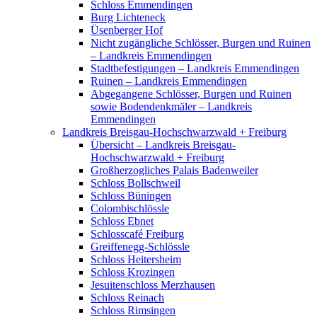
Schloss Emmendingen
Burg Lichteneck
Üsenberger Hof
Nicht zugängliche Schlösser, Burgen und Ruinen
– Landkreis Emmendingen
Stadtbefestigungen – Landkreis Emmendingen
Ruinen – Landkreis Emmendingen
Abgegangene Schlösser, Burgen und Ruinen
sowie Bodendenkmäler – Landkreis
Emmendingen
Landkreis Breisgau-Hochschwarzwald + Freiburg
Übersicht – Landkreis Breisgau-
Hochschwarzwald + Freiburg
Großherzogliches Palais Badenweiler
Schloss Bollschweil
Schloss Büningen
Colombischlössle
Schloss Ebnet
Schlosscafé Freiburg
Greiffenegg-Schlössle
Schloss Heitersheim
Schloss Krozingen
Jesuitenschloss Merzhausen
Schloss Reinach
Schloss Rimsingen