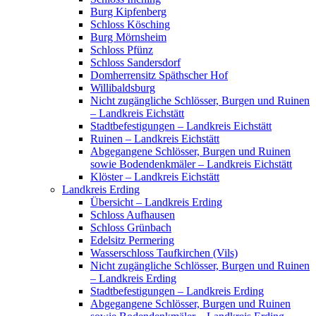
Burg Kipfenberg
Schloss Kösching
Burg Mörnsheim
Schloss Pfünz
Schloss Sandersdorf
Domherrensitz Späthscher Hof
Willibaldsburg
Nicht zugängliche Schlösser, Burgen und Ruinen
– Landkreis Eichstätt
Stadtbefestigungen – Landkreis Eichstätt
Ruinen – Landkreis Eichstätt
Abgegangene Schlösser, Burgen und Ruinen
sowie Bodendenkmäler – Landkreis Eichstätt
Klöster – Landkreis Eichstätt
Landkreis Erding
Übersicht – Landkreis Erding
Schloss Aufhausen
Schloss Grünbach
Edelsitz Permering
Wasserschloss Taufkirchen (Vils)
Nicht zugängliche Schlösser, Burgen und Ruinen
– Landkreis Erding
Stadtbefestigungen – Landkreis Erding
Abgegangene Schlösser, Burgen und Ruinen