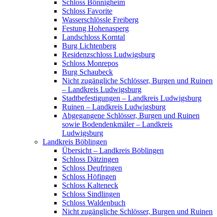
Schloss Bönnigheim
Schloss Favorite
Wasserschlössle Freiberg
Festung Hohenasperg
Landschloss Korntal
Burg Lichtenberg
Residenzschloss Ludwigsburg
Schloss Monrepos
Burg Schaubeck
Nicht zugängliche Schlösser, Burgen und Ruinen
– Landkreis Ludwigsburg
Stadtbefestigungen – Landkreis Ludwigsburg
Ruinen – Landkreis Ludwigsburg
Abgegangene Schlösser, Burgen und Ruinen
sowie Bodendenkmäler – Landkreis
Ludwigsburg
Landkreis Böblingen
Übersicht – Landkreis Böblingen
Schloss Dätzingen
Schloss Deufringen
Schloss Höfingen
Schloss Kalteneck
Schloss Sindlingen
Schloss Waldenbuch
Nicht zugängliche Schlösser, Burgen und Ruinen