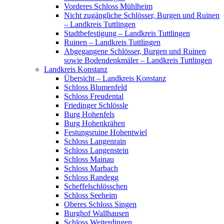
Vorderes Schloss Mühlheim
Nicht zugängliche Schlösser, Burgen und Ruinen
– Landkreis Tuttlingen
Stadtbefestigung – Landkreis Tuttlingen
Ruinen – Landkreis Tuttlingen
Abgegangene Schlösser, Burgen und Ruinen
sowie Bodendenkmäler – Landkreis Tuttlingen
Landkreis Konstanz
Übersicht – Landkreis Konstanz
Schloss Blumenfeld
Schloss Freudental
Friedinger Schlössle
Burg Hohenfels
Burg Hohenkrähen
Festungsruine Hohentwiel
Schloss Langenrain
Schloss Langenstein
Schloss Mainau
Schloss Marbach
Schloss Randegg
Scheffelschlösschen
Schloss Seeheim
Oberes Schloss Singen
Burghof Wallhausen
Schloss Weiterdingen