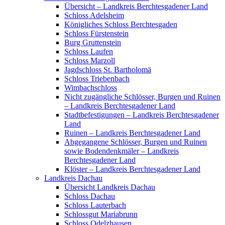
Übersicht – Landkreis Berchtesgadener Land
Schloss Adelsheim
Königliches Schloss Berchtesgaden
Schloss Fürstenstein
Burg Gruttenstein
Schloss Laufen
Schloss Marzoll
Jagdschloss St. Bartholomä
Schloss Triebenbach
Wimbachschloss
Nicht zugängliche Schlösser, Burgen und Ruinen
– Landkreis Berchtesgadener Land
Stadtbefestigungen – Landkreis Berchtesgadener
Land
Ruinen – Landkreis Berchtesgadener Land
Abgegangene Schlösser, Burgen und Ruinen
sowie Bodendenkmäler – Landkreis
Berchtesgadener Land
Klöster – Landkreis Berchtesgadener Land
Landkreis Dachau
Übersicht Landkreis Dachau
Schloss Dachau
Schloss Lauterbach
Schlossgut Mariabrunn
Schloss Odelzhausen