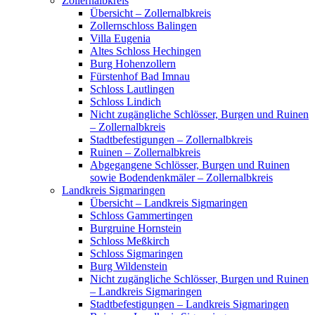
Zollernalbkreis
Übersicht – Zollernalbkreis
Zollernschloss Balingen
Villa Eugenia
Altes Schloss Hechingen
Burg Hohenzollern
Fürstenhof Bad Imnau
Schloss Lautlingen
Schloss Lindich
Nicht zugängliche Schlösser, Burgen und Ruinen
– Zollernalbkreis
Stadtbefestigungen – Zollernalbkreis
Ruinen – Zollernalbkreis
Abgegangene Schlösser, Burgen und Ruinen
sowie Bodendenkmäler – Zollernalbkreis
Landkreis Sigmaringen
Übersicht – Landkreis Sigmaringen
Schloss Gammertingen
Burgruine Hornstein
Schloss Meßkirch
Schloss Sigmaringen
Burg Wildenstein
Nicht zugängliche Schlösser, Burgen und Ruinen
– Landkreis Sigmaringen
Stadtbefestigungen – Landkreis Sigmaringen