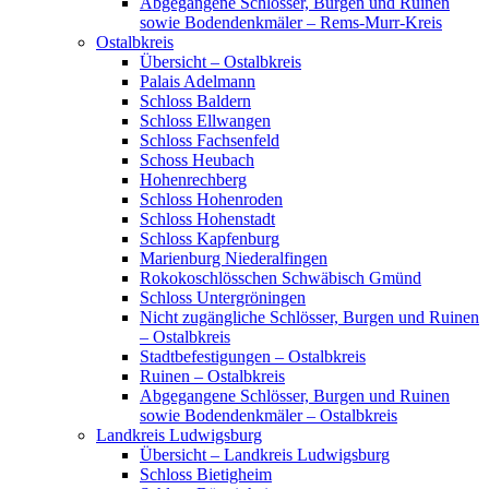
Abgegangene Schlösser, Burgen und Ruinen
sowie Bodendenkmäler – Rems-Murr-Kreis
Ostalbkreis
Übersicht – Ostalbkreis
Palais Adelmann
Schloss Baldern
Schloss Ellwangen
Schloss Fachsenfeld
Schoss Heubach
Hohenrechberg
Schloss Hohenroden
Schloss Hohenstadt
Schloss Kapfenburg
Marienburg Niederalfingen
Rokokoschlösschen Schwäbisch Gmünd
Schloss Untergröningen
Nicht zugängliche Schlösser, Burgen und Ruinen
– Ostalbkreis
Stadtbefestigungen – Ostalbkreis
Ruinen – Ostalbkreis
Abgegangene Schlösser, Burgen und Ruinen
sowie Bodendenkmäler – Ostalbkreis
Landkreis Ludwigsburg
Übersicht – Landkreis Ludwigsburg
Schloss Bietigheim