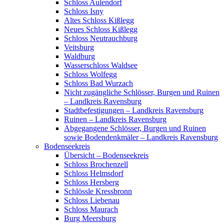
Schloss Aulendorf
Schloss Isny
Altes Schloss Kißlegg
Neues Schloss Kißlegg
Schloss Neutrauchburg
Veitsburg
Waldburg
Wasserschloss Waldsee
Schloss Wolfegg
Schloss Bad Wurzach
Nicht zugängliche Schlösser, Burgen und Ruinen
– Landkreis Ravensburg
Stadtbefestigungen – Landkreis Ravensburg
Ruinen – Landkreis Ravensburg
Abgegangene Schlösser, Burgen und Ruinen
sowie Bodendenkmäler – Landkreis Ravensburg
Bodenseekreis
Übersicht – Bodenseekreis
Schloss Brochenzell
Schloss Helmsdorf
Schloss Hersberg
Schlössle Kressbronn
Schloss Liebenau
Schloss Maurach
Burg Meersburg