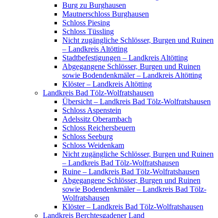
Burg zu Burghausen
Mautnerschloss Burghausen
Schloss Piesing
Schloss Tüssling
Nicht zugängliche Schlösser, Burgen und Ruinen
– Landkreis Altötting
Stadtbefestigungen – Landkreis Altötting
Abgegangene Schlösser, Burgen und Ruinen
sowie Bodendenkmäler – Landkreis Altötting
Klöster – Landkreis Altötting
Landkreis Bad Tölz-Wolfratshausen
Übersicht – Landkreis Bad Tölz-Wolfratshausen
Schloss Aspenstein
Adelssitz Oberambach
Schloss Reichersbeuern
Schloss Seeburg
Schloss Weidenkam
Nicht zugängliche Schlösser, Burgen und Ruinen
– Landkreis Bad Tölz-Wolfratshausen
Ruine – Landkreis Bad Tölz-Wolfratshausen
Abgegangene Schlösser, Burgen und Ruinen
sowie Bodendenkmäler – Landkreis Bad Tölz-
Wolfratshausen
Klöster – Landkreis Bad Tölz-Wolfratshausen
Landkreis Berchtesgadener Land