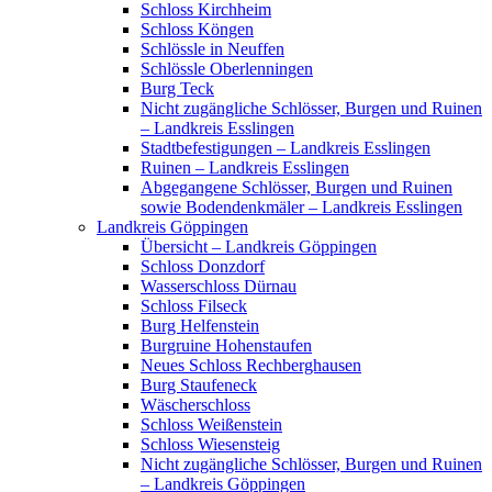
Schloss Kirchheim
Schloss Köngen
Schlössle in Neuffen
Schlössle Oberlenningen
Burg Teck
Nicht zugängliche Schlösser, Burgen und Ruinen
– Landkreis Esslingen
Stadtbefestigungen – Landkreis Esslingen
Ruinen – Landkreis Esslingen
Abgegangene Schlösser, Burgen und Ruinen
sowie Bodendenkmäler – Landkreis Esslingen
Landkreis Göppingen
Übersicht – Landkreis Göppingen
Schloss Donzdorf
Wasserschloss Dürnau
Schloss Filseck
Burg Helfenstein
Burgruine Hohenstaufen
Neues Schloss Rechberghausen
Burg Staufeneck
Wäscherschloss
Schloss Weißenstein
Schloss Wiesensteig
Nicht zugängliche Schlösser, Burgen und Ruinen
– Landkreis Göppingen