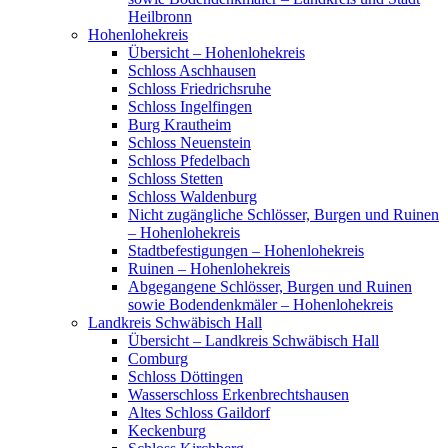
Heilbronn
Hohenlohekreis
Übersicht – Hohenlohekreis
Schloss Aschhausen
Schloss Friedrichsruhe
Schloss Ingelfingen
Burg Krautheim
Schloss Neuenstein
Schloss Pfedelbach
Schloss Stetten
Schloss Waldenburg
Nicht zugängliche Schlösser, Burgen und Ruinen
– Hohenlohekreis
Stadtbefestigungen – Hohenlohekreis
Ruinen – Hohenlohekreis
Abgegangene Schlösser, Burgen und Ruinen
sowie Bodendenkmäler – Hohenlohekreis
Landkreis Schwäbisch Hall
Übersicht – Landkreis Schwäbisch Hall
Comburg
Schloss Döttingen
Wasserschloss Erkenbrechtshausen
Altes Schloss Gaildorf
Keckenburg