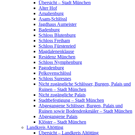
Übersicht – Stadt München
Alter Hof
Amalienburg
Asam-Schlössl
Jagdhaus Aumeister
Badenburg
Schloss Blutenburg
Schloss Freiham
Schloss Fürstenried
Magdalenenklause
Residenz München
Schloss Nymphenburg
Pagodenburg
Pelkovenschlössl
Schloss Suresnes
Nicht zugängliche Schlösser, Burgen, Palais und
Ruinen – Stadt München
Nicht zugängliche Palais
Stadtbefestigung – Stadt München
Abgegangene Schlösser, Burgen, Palais und
Ruinen sowie Bodendenkmäler – Stadt München
Abgegangene Palais
Klöster – Stadt München
Landkreis Altötting
Übersicht – Landkreis Altötting