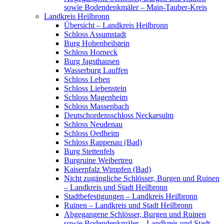
sowie Bodendenkmäler – Main-Tauber-Kreis
Landkreis Heilbronn
Übersicht – Landkreis Heilbronn
Schloss Assumstadt
Burg Hohenbeilstein
Schloss Horneck
Burg Jagsthausen
Wasserburg Lauffen
Schloss Lehen
Schloss Liebenstein
Schloss Magenheim
Schloss Massenbach
Deutschordensschloss Neckarsulm
Schloss Neudenau
Schloss Oedheim
Schloss Rappenau (Bad)
Burg Stettenfels
Burgruine Weibertreu
Kaiserpfalz Wimpfen (Bad)
Nicht zugängliche Schlösser, Burgen und Ruinen
– Landkreis und Stadt Heilbronn
Stadtbefestigungen – Landkreis Heilbronn
Ruinen – Landkreis und Stadt Heilbronn
Abgegangene Schlösser, Burgen und Ruinen
sowie Bodendenkmäler – Landkreis und Stadt