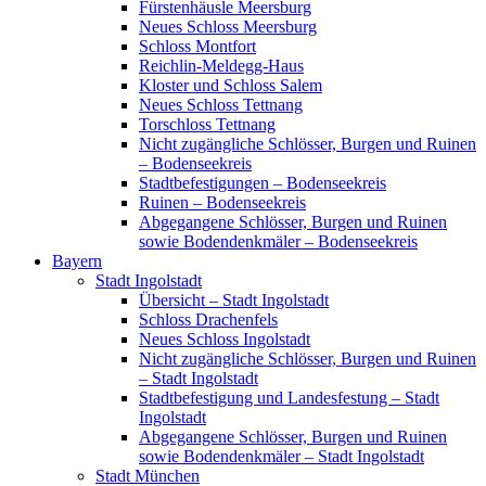
Fürstenhäusle Meersburg
Neues Schloss Meersburg
Schloss Montfort
Reichlin-Meldegg-Haus
Kloster und Schloss Salem
Neues Schloss Tettnang
Torschloss Tettnang
Nicht zugängliche Schlösser, Burgen und Ruinen
– Bodenseekreis
Stadtbefestigungen – Bodenseekreis
Ruinen – Bodenseekreis
Abgegangene Schlösser, Burgen und Ruinen
sowie Bodendenkmäler – Bodenseekreis
Bayern
Stadt Ingolstadt
Übersicht – Stadt Ingolstadt
Schloss Drachenfels
Neues Schloss Ingolstadt
Nicht zugängliche Schlösser, Burgen und Ruinen
– Stadt Ingolstadt
Stadtbefestigung und Landesfestung – Stadt
Ingolstadt
Abgegangene Schlösser, Burgen und Ruinen
sowie Bodendenkmäler – Stadt Ingolstadt
Stadt München