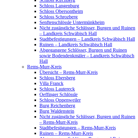
Schloss Kirchberg
Schloss Langenburg
Schloss Obersontheim
Schloss Schrozberg
Senftenschlössle Untermünkheim
Nicht zugängliche Schlösser, Burgen und Ruinen
– Landkreis Schwäbisch Hall
Stadtbefestigungen – Landkreis Schwäbisch Hall
Ruinen – Landkreis Schwäbisch Hall
Abgegangene Schlösser, Burgen und Ruinen
sowie Bodendenkmäler – Landkreis Schwäbisch
Hall
Rems-Murr-Kreis
Übersicht – Rems-Murr-Kreis
Schloss Ebersberg
Villa Franck
Schloss Lautereck
Oeffinger Schlössle
Schloss Oppenweiler
Burg Reichenberg
Burg Waldenstein
Nicht zugängliche Schlösser, Burgen und Ruinen
– Rems-Murr-Kreis
Stadtbefestigungen – Rems-Murr-Kreis
Ruinen – Rems-Murr-Kreis