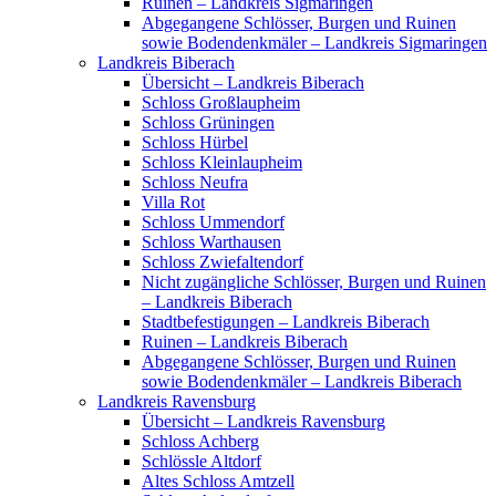
Ruinen – Landkreis Sigmaringen
Abgegangene Schlösser, Burgen und Ruinen
sowie Bodendenkmäler – Landkreis Sigmaringen
Landkreis Biberach
Übersicht – Landkreis Biberach
Schloss Großlaupheim
Schloss Grüningen
Schloss Hürbel
Schloss Kleinlaupheim
Schloss Neufra
Villa Rot
Schloss Ummendorf
Schloss Warthausen
Schloss Zwiefaltendorf
Nicht zugängliche Schlösser, Burgen und Ruinen
– Landkreis Biberach
Stadtbefestigungen – Landkreis Biberach
Ruinen – Landkreis Biberach
Abgegangene Schlösser, Burgen und Ruinen
sowie Bodendenkmäler – Landkreis Biberach
Landkreis Ravensburg
Übersicht – Landkreis Ravensburg
Schloss Achberg
Schlössle Altdorf
Altes Schloss Amtzell