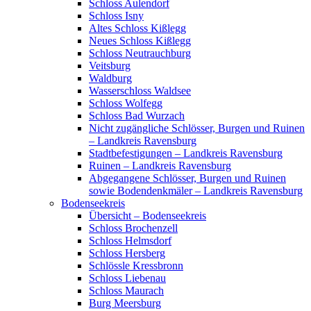
Schloss Aulendorf
Schloss Isny
Altes Schloss Kißlegg
Neues Schloss Kißlegg
Schloss Neutrauchburg
Veitsburg
Waldburg
Wasserschloss Waldsee
Schloss Wolfegg
Schloss Bad Wurzach
Nicht zugängliche Schlösser, Burgen und Ruinen
– Landkreis Ravensburg
Stadtbefestigungen – Landkreis Ravensburg
Ruinen – Landkreis Ravensburg
Abgegangene Schlösser, Burgen und Ruinen
sowie Bodendenkmäler – Landkreis Ravensburg
Bodenseekreis
Übersicht – Bodenseekreis
Schloss Brochenzell
Schloss Helmsdorf
Schloss Hersberg
Schlössle Kressbronn
Schloss Liebenau
Schloss Maurach
Burg Meersburg