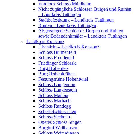
Vorderes Schloss Mühlheim
Nicht zugängliche Schlösser, Burgen und Ruinen
– Landkreis Tuttlingen
Stadtbefestigung – Landkreis Tuttlingen
Ruinen – Landkreis Tuttlingen
Abgegangene Schlösser, Burgen und Ruinen
sowie Bodendenkmäler – Landkreis Tuttlingen
Landkreis Konstanz
Übersicht – Landkreis Konstanz
Schloss Blumenfeld
Schloss Freudental
Friedinger Schlössle
Burg Hohenfels
Burg Hohenkrähen
Festungsruine Hohentwiel
Schloss Langenrain
Schloss Langenstein
Schloss Mainau
Schloss Marbach
Schloss Randegg
Scheffelschlösschen
Schloss Seeheim
Oberes Schloss Singen
Burghof Wallhausen
Schloss Weiterdingen