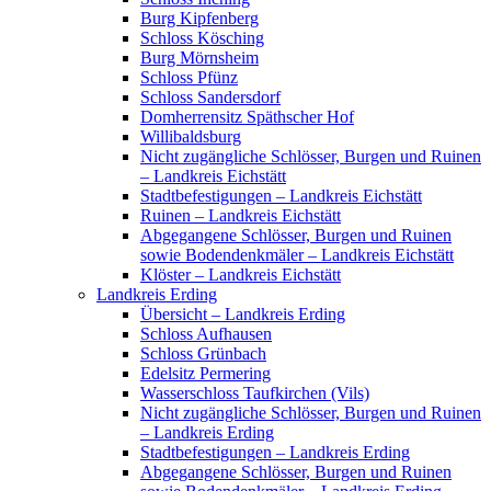
Burg Kipfenberg
Schloss Kösching
Burg Mörnsheim
Schloss Pfünz
Schloss Sandersdorf
Domherrensitz Späthscher Hof
Willibaldsburg
Nicht zugängliche Schlösser, Burgen und Ruinen
– Landkreis Eichstätt
Stadtbefestigungen – Landkreis Eichstätt
Ruinen – Landkreis Eichstätt
Abgegangene Schlösser, Burgen und Ruinen
sowie Bodendenkmäler – Landkreis Eichstätt
Klöster – Landkreis Eichstätt
Landkreis Erding
Übersicht – Landkreis Erding
Schloss Aufhausen
Schloss Grünbach
Edelsitz Permering
Wasserschloss Taufkirchen (Vils)
Nicht zugängliche Schlösser, Burgen und Ruinen
– Landkreis Erding
Stadtbefestigungen – Landkreis Erding
Abgegangene Schlösser, Burgen und Ruinen