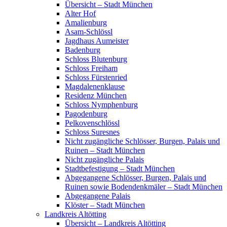
Übersicht – Stadt München
Alter Hof
Amalienburg
Asam-Schlössl
Jagdhaus Aumeister
Badenburg
Schloss Blutenburg
Schloss Freiham
Schloss Fürstenried
Magdalenenklause
Residenz München
Schloss Nymphenburg
Pagodenburg
Pelkovenschlössl
Schloss Suresnes
Nicht zugängliche Schlösser, Burgen, Palais und
Ruinen – Stadt München
Nicht zugängliche Palais
Stadtbefestigung – Stadt München
Abgegangene Schlösser, Burgen, Palais und
Ruinen sowie Bodendenkmäler – Stadt München
Abgegangene Palais
Klöster – Stadt München
Landkreis Altötting
Übersicht – Landkreis Altötting