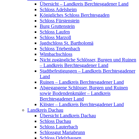
Übersicht – Landkreis Berchtesgadener Land
Schloss Adelsheim
Königliches Schloss Berchtesgaden
Schloss Fürstenstein
Burg Gruttenstein
Schloss Laufen
Schloss Marzoll
Jagdschloss St. Bartholomä
Schloss Triebenbach
Wimbachschloss
Nicht zugängliche Schlösser, Burgen und Ruinen
– Landkreis Berchtesgadener Land
Stadtbefestigungen – Landkreis Berchtesgadener
Land
Ruinen – Landkreis Berchtesgadener Land
Abgegangene Schlösser, Burgen und Ruinen
sowie Bodendenkmäler – Landkreis
Berchtesgadener Land
Klöster – Landkreis Berchtesgadener Land
Landkreis Dachau
Übersicht Landkreis Dachau
Schloss Dachau
Schloss Lauterbach
Schlossgut Mariabrunn
Schloss Odelzhausen