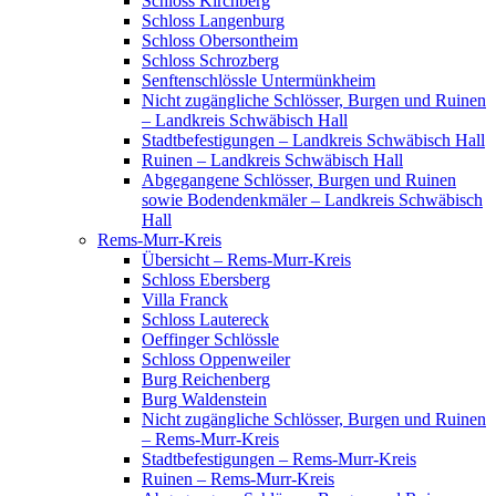
Schloss Kirchberg
Schloss Langenburg
Schloss Obersontheim
Schloss Schrozberg
Senftenschlössle Untermünkheim
Nicht zugängliche Schlösser, Burgen und Ruinen
– Landkreis Schwäbisch Hall
Stadtbefestigungen – Landkreis Schwäbisch Hall
Ruinen – Landkreis Schwäbisch Hall
Abgegangene Schlösser, Burgen und Ruinen
sowie Bodendenkmäler – Landkreis Schwäbisch
Hall
Rems-Murr-Kreis
Übersicht – Rems-Murr-Kreis
Schloss Ebersberg
Villa Franck
Schloss Lautereck
Oeffinger Schlössle
Schloss Oppenweiler
Burg Reichenberg
Burg Waldenstein
Nicht zugängliche Schlösser, Burgen und Ruinen
– Rems-Murr-Kreis
Stadtbefestigungen – Rems-Murr-Kreis
Ruinen – Rems-Murr-Kreis