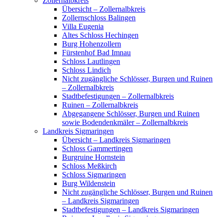
Zollernalbkreis
Übersicht – Zollernalbkreis
Zollernschloss Balingen
Villa Eugenia
Altes Schloss Hechingen
Burg Hohenzollern
Fürstenhof Bad Imnau
Schloss Lautlingen
Schloss Lindich
Nicht zugängliche Schlösser, Burgen und Ruinen
– Zollernalbkreis
Stadtbefestigungen – Zollernalbkreis
Ruinen – Zollernalbkreis
Abgegangene Schlösser, Burgen und Ruinen
sowie Bodendenkmäler – Zollernalbkreis
Landkreis Sigmaringen
Übersicht – Landkreis Sigmaringen
Schloss Gammertingen
Burgruine Hornstein
Schloss Meßkirch
Schloss Sigmaringen
Burg Wildenstein
Nicht zugängliche Schlösser, Burgen und Ruinen
– Landkreis Sigmaringen
Stadtbefestigungen – Landkreis Sigmaringen