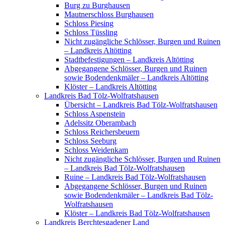
Burg zu Burghausen
Mautnerschloss Burghausen
Schloss Piesing
Schloss Tüssling
Nicht zugängliche Schlösser, Burgen und Ruinen
– Landkreis Altötting
Stadtbefestigungen – Landkreis Altötting
Abgegangene Schlösser, Burgen und Ruinen
sowie Bodendenkmäler – Landkreis Altötting
Klöster – Landkreis Altötting
Landkreis Bad Tölz-Wolfratshausen
Übersicht – Landkreis Bad Tölz-Wolfratshausen
Schloss Aspenstein
Adelssitz Oberambach
Schloss Reichersbeuern
Schloss Seeburg
Schloss Weidenkam
Nicht zugängliche Schlösser, Burgen und Ruinen
– Landkreis Bad Tölz-Wolfratshausen
Ruine – Landkreis Bad Tölz-Wolfratshausen
Abgegangene Schlösser, Burgen und Ruinen
sowie Bodendenkmäler – Landkreis Bad Tölz-
Wolfratshausen
Klöster – Landkreis Bad Tölz-Wolfratshausen
Landkreis Berchtesgadener Land