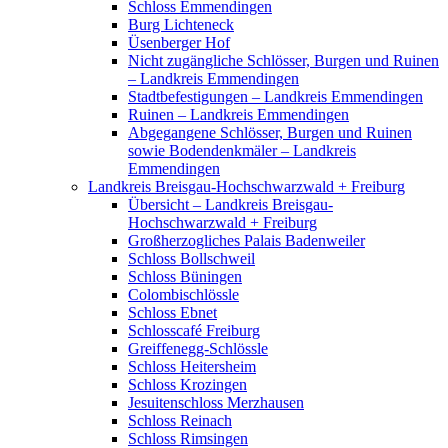
Schloss Emmendingen
Burg Lichteneck
Üsenberger Hof
Nicht zugängliche Schlösser, Burgen und Ruinen
– Landkreis Emmendingen
Stadtbefestigungen – Landkreis Emmendingen
Ruinen – Landkreis Emmendingen
Abgegangene Schlösser, Burgen und Ruinen
sowie Bodendenkmäler – Landkreis
Emmendingen
Landkreis Breisgau-Hochschwarzwald + Freiburg
Übersicht – Landkreis Breisgau-
Hochschwarzwald + Freiburg
Großherzogliches Palais Badenweiler
Schloss Bollschweil
Schloss Büningen
Colombischlössle
Schloss Ebnet
Schlosscafé Freiburg
Greiffenegg-Schlössle
Schloss Heitersheim
Schloss Krozingen
Jesuitenschloss Merzhausen
Schloss Reinach
Schloss Rimsingen