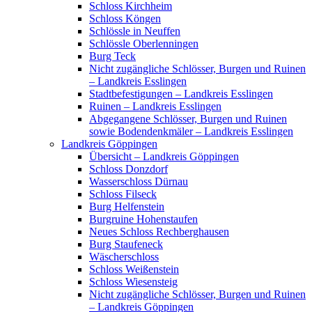
Schloss Kirchheim
Schloss Köngen
Schlössle in Neuffen
Schlössle Oberlenningen
Burg Teck
Nicht zugängliche Schlösser, Burgen und Ruinen
– Landkreis Esslingen
Stadtbefestigungen – Landkreis Esslingen
Ruinen – Landkreis Esslingen
Abgegangene Schlösser, Burgen und Ruinen
sowie Bodendenkmäler – Landkreis Esslingen
Landkreis Göppingen
Übersicht – Landkreis Göppingen
Schloss Donzdorf
Wasserschloss Dürnau
Schloss Filseck
Burg Helfenstein
Burgruine Hohenstaufen
Neues Schloss Rechberghausen
Burg Staufeneck
Wäscherschloss
Schloss Weißenstein
Schloss Wiesensteig
Nicht zugängliche Schlösser, Burgen und Ruinen
– Landkreis Göppingen