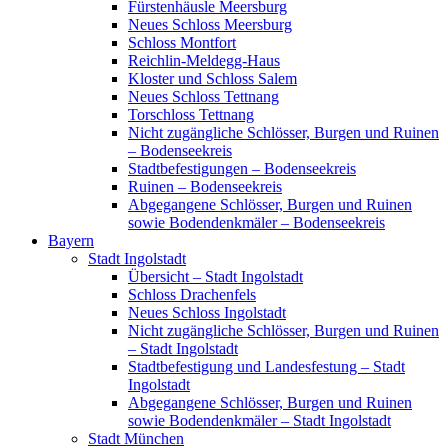
Fürstenhäusle Meersburg
Neues Schloss Meersburg
Schloss Montfort
Reichlin-Meldegg-Haus
Kloster und Schloss Salem
Neues Schloss Tettnang
Torschloss Tettnang
Nicht zugängliche Schlösser, Burgen und Ruinen
– Bodenseekreis
Stadtbefestigungen – Bodenseekreis
Ruinen – Bodenseekreis
Abgegangene Schlösser, Burgen und Ruinen
sowie Bodendenkmäler – Bodenseekreis
Bayern
Stadt Ingolstadt
Übersicht – Stadt Ingolstadt
Schloss Drachenfels
Neues Schloss Ingolstadt
Nicht zugängliche Schlösser, Burgen und Ruinen
– Stadt Ingolstadt
Stadtbefestigung und Landesfestung – Stadt
Ingolstadt
Abgegangene Schlösser, Burgen und Ruinen
sowie Bodendenkmäler – Stadt Ingolstadt
Stadt München