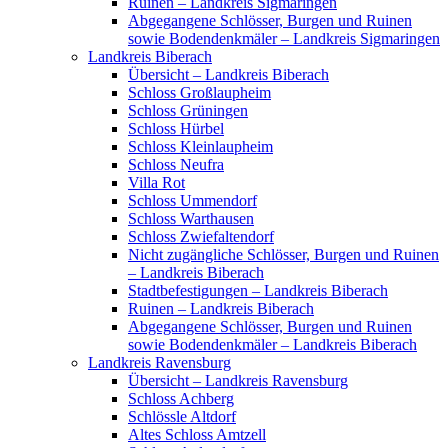
Ruinen – Landkreis Sigmaringen
Abgegangene Schlösser, Burgen und Ruinen
sowie Bodendenkmäler – Landkreis Sigmaringen
Landkreis Biberach
Übersicht – Landkreis Biberach
Schloss Großlaupheim
Schloss Grüningen
Schloss Hürbel
Schloss Kleinlaupheim
Schloss Neufra
Villa Rot
Schloss Ummendorf
Schloss Warthausen
Schloss Zwiefaltendorf
Nicht zugängliche Schlösser, Burgen und Ruinen
– Landkreis Biberach
Stadtbefestigungen – Landkreis Biberach
Ruinen – Landkreis Biberach
Abgegangene Schlösser, Burgen und Ruinen
sowie Bodendenkmäler – Landkreis Biberach
Landkreis Ravensburg
Übersicht – Landkreis Ravensburg
Schloss Achberg
Schlössle Altdorf
Altes Schloss Amtzell