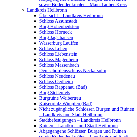
sowie Bodendenkmäler – Main-Tauber-Kreis
Landkreis Heilbronn
Übersicht – Landkreis Heilbronn
Schloss Assumstadt
Burg Hohenbeilstein
Schloss Horneck
Burg Jagsthausen
Wasserburg Lauffen
Schloss Lehen
Schloss Liebenstein
Schloss Magenheim
Schloss Massenbach
Deutschordensschloss Neckarsulm
Schloss Neudenau
Schloss Oedheim
Schloss Rappenau (Bad)
Burg Stettenfels
Burgruine Weibertreu
Kaiserpfalz Wimpfen (Bad)
Nicht zugängliche Schlösser, Burgen und Ruinen
– Landkreis und Stadt Heilbronn
Stadtbefestigungen – Landkreis Heilbronn
Ruinen – Landkreis und Stadt Heilbronn
Abgegangene Schlösser, Burgen und Ruinen
sowie Bodendenkmäler – Landkreis und Stadt