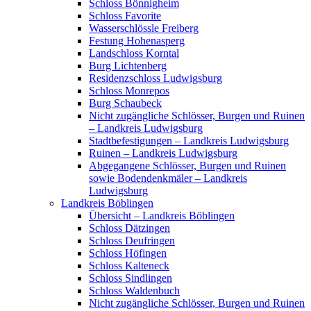
Schloss Bönnigheim
Schloss Favorite
Wasserschlössle Freiberg
Festung Hohenasperg
Landschloss Korntal
Burg Lichtenberg
Residenzschloss Ludwigsburg
Schloss Monrepos
Burg Schaubeck
Nicht zugängliche Schlösser, Burgen und Ruinen
– Landkreis Ludwigsburg
Stadtbefestigungen – Landkreis Ludwigsburg
Ruinen – Landkreis Ludwigsburg
Abgegangene Schlösser, Burgen und Ruinen
sowie Bodendenkmäler – Landkreis
Ludwigsburg
Landkreis Böblingen
Übersicht – Landkreis Böblingen
Schloss Dätzingen
Schloss Deufringen
Schloss Höfingen
Schloss Kalteneck
Schloss Sindlingen
Schloss Waldenbuch
Nicht zugängliche Schlösser, Burgen und Ruinen