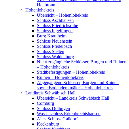
Heilbronn
Hohenlohekreis
Übersicht – Hohenlohekreis
Schloss Aschhausen
Schloss Friedrichsruhe
Schloss Ingelfingen
Burg Krautheim
Schloss Neuenstein
Schloss Pfedelbach
Schloss Stetten
Schloss Waldenburg
Nicht zugängliche Schlösser, Burgen und Ruinen
– Hohenlohekreis
Stadtbefestigungen – Hohenlohekreis
Ruinen – Hohenlohekreis
Abgegangene Schlösser, Burgen und Ruinen
sowie Bodendenkmäler – Hohenlohekreis
Landkreis Schwäbisch Hall
Übersicht – Landkreis Schwäbisch Hall
Comburg
Schloss Döttingen
Wasserschloss Erkenbrechtshausen
Altes Schloss Gaildorf
Keckenburg