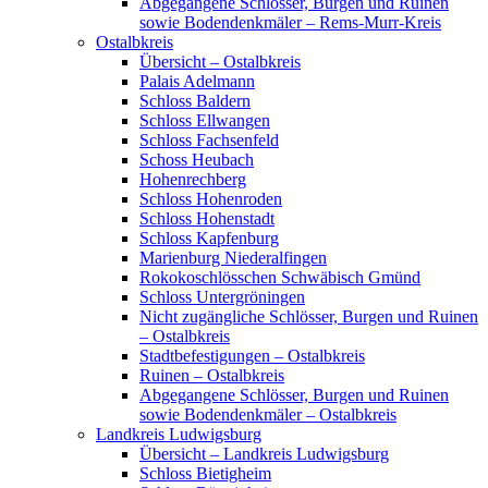
Abgegangene Schlösser, Burgen und Ruinen
sowie Bodendenkmäler – Rems-Murr-Kreis
Ostalbkreis
Übersicht – Ostalbkreis
Palais Adelmann
Schloss Baldern
Schloss Ellwangen
Schloss Fachsenfeld
Schoss Heubach
Hohenrechberg
Schloss Hohenroden
Schloss Hohenstadt
Schloss Kapfenburg
Marienburg Niederalfingen
Rokokoschlösschen Schwäbisch Gmünd
Schloss Untergröningen
Nicht zugängliche Schlösser, Burgen und Ruinen
– Ostalbkreis
Stadtbefestigungen – Ostalbkreis
Ruinen – Ostalbkreis
Abgegangene Schlösser, Burgen und Ruinen
sowie Bodendenkmäler – Ostalbkreis
Landkreis Ludwigsburg
Übersicht – Landkreis Ludwigsburg
Schloss Bietigheim