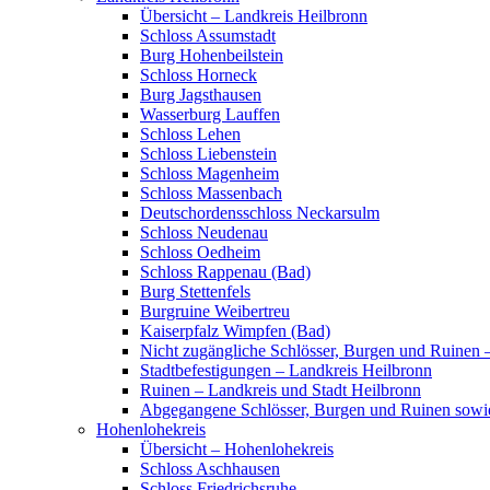
Übersicht – Landkreis Heilbronn
Schloss Assumstadt
Burg Hohenbeilstein
Schloss Horneck
Burg Jagsthausen
Wasserburg Lauffen
Schloss Lehen
Schloss Liebenstein
Schloss Magenheim
Schloss Massenbach
Deutschordensschloss Neckarsulm
Schloss Neudenau
Schloss Oedheim
Schloss Rappenau (Bad)
Burg Stettenfels
Burgruine Weibertreu
Kaiserpfalz Wimpfen (Bad)
Nicht zugängliche Schlösser, Burgen und Ruinen 
Stadtbefestigungen – Landkreis Heilbronn
Ruinen – Landkreis und Stadt Heilbronn
Abgegangene Schlösser, Burgen und Ruinen sowi
Hohenlohekreis
Übersicht – Hohenlohekreis
Schloss Aschhausen
Schloss Friedrichsruhe