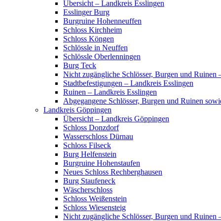
Übersicht – Landkreis Esslingen
Esslinger Burg
Burgruine Hohenneuffen
Schloss Kirchheim
Schloss Köngen
Schlössle in Neuffen
Schlössle Oberlenningen
Burg Teck
Nicht zugängliche Schlösser, Burgen und Ruinen 
Stadtbefestigungen – Landkreis Esslingen
Ruinen – Landkreis Esslingen
Abgegangene Schlösser, Burgen und Ruinen sowi
Landkreis Göppingen
Übersicht – Landkreis Göppingen
Schloss Donzdorf
Wasserschloss Dürnau
Schloss Filseck
Burg Helfenstein
Burgruine Hohenstaufen
Neues Schloss Rechberghausen
Burg Staufeneck
Wäscherschloss
Schloss Weißenstein
Schloss Wiesensteig
Nicht zugängliche Schlösser, Burgen und Ruinen