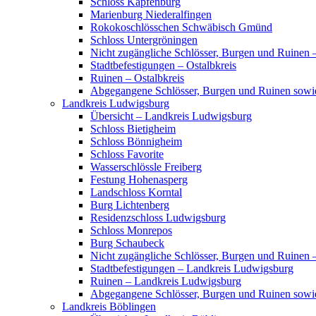
Schloss Kapfenburg
Marienburg Niederalfingen
Rokokoschlösschen Schwäbisch Gmünd
Schloss Untergröningen
Nicht zugängliche Schlösser, Burgen und Ruinen –
Stadtbefestigungen – Ostalbkreis
Ruinen – Ostalbkreis
Abgegangene Schlösser, Burgen und Ruinen sowi
Landkreis Ludwigsburg
Übersicht – Landkreis Ludwigsburg
Schloss Bietigheim
Schloss Bönnigheim
Schloss Favorite
Wasserschlössle Freiberg
Festung Hohenasperg
Landschloss Korntal
Burg Lichtenberg
Residenzschloss Ludwigsburg
Schloss Monrepos
Burg Schaubeck
Nicht zugängliche Schlösser, Burgen und Ruinen
Stadtbefestigungen – Landkreis Ludwigsburg
Ruinen – Landkreis Ludwigsburg
Abgegangene Schlösser, Burgen und Ruinen sow
Landkreis Böblingen