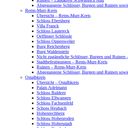
Ruinen – Landkreis Schwäbisch Hall
Abgegangene Schlösser, Burgen und Ruinen sowi
Rems-Murr-Kreis
Übersicht – Rems-Murr-Kreis
Schloss Ebersberg
Villa Franck
Schloss Lautereck
Oeffinger Schlössle
Schloss Oppenweiler
Burg Reichenberg
Burg Waldenstein
Nicht zugängliche Schlösser, Burgen und Ruinen
Stadtbefestigungen – Rems-Murr-Kreis
Ruinen – Rems-Murr-Kreis
Abgegangene Schlösser, Burgen und Ruinen sow
Ostalbkreis
Übersicht – Ostalbkreis
Palais Adelmann
Schloss Baldern
Schloss Ellwangen
Schloss Fachsenfeld
Schoss Heubach
Hohenrechberg
Schloss Hohenroden
Schloss Hohenstadt