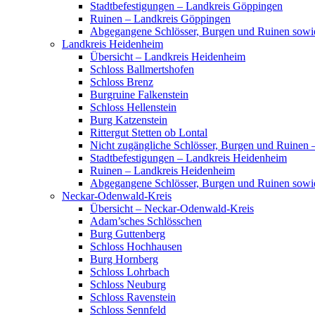
Stadtbefestigungen – Landkreis Göppingen
Ruinen – Landkreis Göppingen
Abgegangene Schlösser, Burgen und Ruinen sow
Landkreis Heidenheim
Übersicht – Landkreis Heidenheim
Schloss Ballmertshofen
Schloss Brenz
Burgruine Falkenstein
Schloss Hellenstein
Burg Katzenstein
Rittergut Stetten ob Lontal
Nicht zugängliche Schlösser, Burgen und Ruinen
Stadtbefestigungen – Landkreis Heidenheim
Ruinen – Landkreis Heidenheim
Abgegangene Schlösser, Burgen und Ruinen sowi
Neckar-Odenwald-Kreis
Übersicht – Neckar-Odenwald-Kreis
Adam’sches Schlösschen
Burg Guttenberg
Schloss Hochhausen
Burg Hornberg
Schloss Lohrbach
Schloss Neuburg
Schloss Ravenstein
Schloss Sennfeld