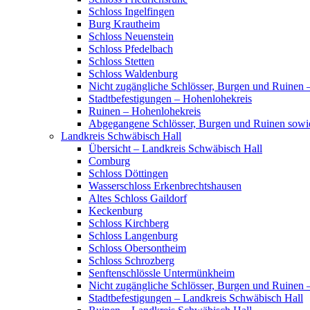
Schloss Ingelfingen
Burg Krautheim
Schloss Neuenstein
Schloss Pfedelbach
Schloss Stetten
Schloss Waldenburg
Nicht zugängliche Schlösser, Burgen und Ruinen 
Stadtbefestigungen – Hohenlohekreis
Ruinen – Hohenlohekreis
Abgegangene Schlösser, Burgen und Ruinen sowi
Landkreis Schwäbisch Hall
Übersicht – Landkreis Schwäbisch Hall
Comburg
Schloss Döttingen
Wasserschloss Erkenbrechtshausen
Altes Schloss Gaildorf
Keckenburg
Schloss Kirchberg
Schloss Langenburg
Schloss Obersontheim
Schloss Schrozberg
Senftenschlössle Untermünkheim
Nicht zugängliche Schlösser, Burgen und Ruinen 
Stadtbefestigungen – Landkreis Schwäbisch Hall