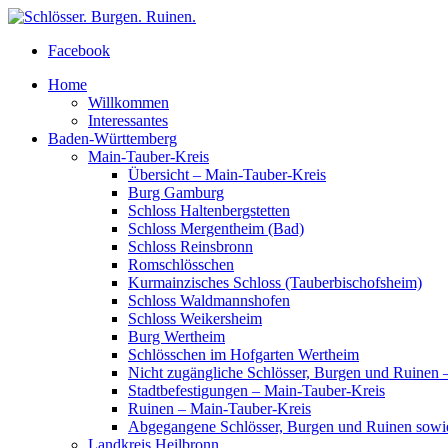
Facebook
Home
Willkommen
Interessantes
Baden-Württemberg
Main-Tauber-Kreis
Übersicht – Main-Tauber-Kreis
Burg Gamburg
Schloss Haltenbergstetten
Schloss Mergentheim (Bad)
Schloss Reinsbronn
Romschlösschen
Kurmainzisches Schloss (Tauberbischofsheim)
Schloss Waldmannshofen
Schloss Weikersheim
Burg Wertheim
Schlösschen im Hofgarten Wertheim
Nicht zugängliche Schlösser, Burgen und Ruinen 
Stadtbefestigungen – Main-Tauber-Kreis
Ruinen – Main-Tauber-Kreis
Abgegangene Schlösser, Burgen und Ruinen sowi
Landkreis Heilbronn