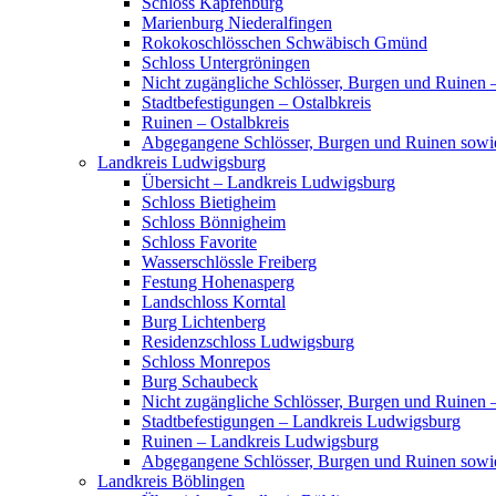
Schloss Kapfenburg
Marienburg Niederalfingen
Rokokoschlösschen Schwäbisch Gmünd
Schloss Untergröningen
Nicht zugängliche Schlösser, Burgen und Ruinen –
Stadtbefestigungen – Ostalbkreis
Ruinen – Ostalbkreis
Abgegangene Schlösser, Burgen und Ruinen sowi
Landkreis Ludwigsburg
Übersicht – Landkreis Ludwigsburg
Schloss Bietigheim
Schloss Bönnigheim
Schloss Favorite
Wasserschlössle Freiberg
Festung Hohenasperg
Landschloss Korntal
Burg Lichtenberg
Residenzschloss Ludwigsburg
Schloss Monrepos
Burg Schaubeck
Nicht zugängliche Schlösser, Burgen und Ruinen
Stadtbefestigungen – Landkreis Ludwigsburg
Ruinen – Landkreis Ludwigsburg
Abgegangene Schlösser, Burgen und Ruinen sow
Landkreis Böblingen