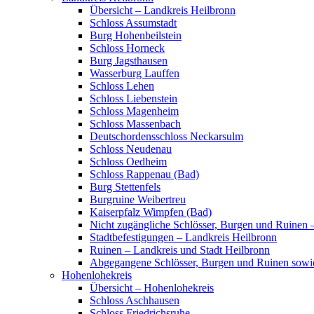
Übersicht – Landkreis Heilbronn
Schloss Assumstadt
Burg Hohenbeilstein
Schloss Horneck
Burg Jagsthausen
Wasserburg Lauffen
Schloss Lehen
Schloss Liebenstein
Schloss Magenheim
Schloss Massenbach
Deutschordensschloss Neckarsulm
Schloss Neudenau
Schloss Oedheim
Schloss Rappenau (Bad)
Burg Stettenfels
Burgruine Weibertreu
Kaiserpfalz Wimpfen (Bad)
Nicht zugängliche Schlösser, Burgen und Ruinen 
Stadtbefestigungen – Landkreis Heilbronn
Ruinen – Landkreis und Stadt Heilbronn
Abgegangene Schlösser, Burgen und Ruinen sowi
Hohenlohekreis
Übersicht – Hohenlohekreis
Schloss Aschhausen
Schloss Friedrichsruhe