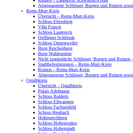
Ruinen – Landkreis Schwäbisch Hall
Abgegangene Schlösser, Burgen und Ruinen sowi
Rems-Murr-Kreis
Übersicht – Rems-Murr-Kreis
Schloss Ebersberg
Villa Franck
Schloss Lautereck
Oeffinger Schlössle
Schloss Oppenweiler
Burg Reichenberg
Burg Waldenstein
Nicht zugängliche Schlösser, Burgen und Ruinen
Stadtbefestigungen – Rems-Murr-Kreis
Ruinen – Rems-Murr-Kreis
Abgegangene Schlösser, Burgen und Ruinen sow
Ostalbkreis
Übersicht – Ostalbkreis
Palais Adelmann
Schloss Baldern
Schloss Ellwangen
Schloss Fachsenfeld
Schoss Heubach
Hohenrechberg
Schloss Hohenroden
Schloss Hohenstadt