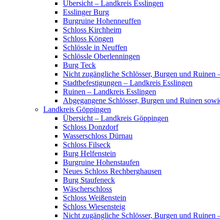
Übersicht – Landkreis Esslingen
Esslinger Burg
Burgruine Hohenneuffen
Schloss Kirchheim
Schloss Köngen
Schlössle in Neuffen
Schlössle Oberlenningen
Burg Teck
Nicht zugängliche Schlösser, Burgen und Ruinen 
Stadtbefestigungen – Landkreis Esslingen
Ruinen – Landkreis Esslingen
Abgegangene Schlösser, Burgen und Ruinen sowi
Landkreis Göppingen
Übersicht – Landkreis Göppingen
Schloss Donzdorf
Wasserschloss Dürnau
Schloss Filseck
Burg Helfenstein
Burgruine Hohenstaufen
Neues Schloss Rechberghausen
Burg Staufeneck
Wäscherschloss
Schloss Weißenstein
Schloss Wiesensteig
Nicht zugängliche Schlösser, Burgen und Ruinen