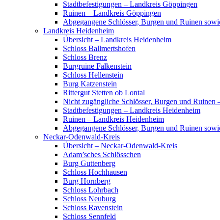
Stadtbefestigungen – Landkreis Göppingen
Ruinen – Landkreis Göppingen
Abgegangene Schlösser, Burgen und Ruinen sow
Landkreis Heidenheim
Übersicht – Landkreis Heidenheim
Schloss Ballmertshofen
Schloss Brenz
Burgruine Falkenstein
Schloss Hellenstein
Burg Katzenstein
Rittergut Stetten ob Lontal
Nicht zugängliche Schlösser, Burgen und Ruinen
Stadtbefestigungen – Landkreis Heidenheim
Ruinen – Landkreis Heidenheim
Abgegangene Schlösser, Burgen und Ruinen sowi
Neckar-Odenwald-Kreis
Übersicht – Neckar-Odenwald-Kreis
Adam’sches Schlösschen
Burg Guttenberg
Schloss Hochhausen
Burg Hornberg
Schloss Lohrbach
Schloss Neuburg
Schloss Ravenstein
Schloss Sennfeld