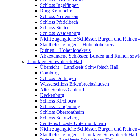
Schloss Ingelfingen
Burg Krautheim
Schloss Neuenstein
Schloss Pfedelbach
Schloss Stetten
Schloss Waldenburg
Nicht zugängliche Schlösser, Burgen und Ruinen 
Stadtbefestigungen – Hohenlohekreis
Ruinen – Hohenlohekreis
Abgegangene Schlösser, Burgen und Ruinen sowi
Landkreis Schwäbisch Hall
Übersicht – Landkreis Schwäbisch Hall
Comburg
Schloss Döttingen
Wasserschloss Erkenbrechtshausen
Altes Schloss Gaildorf
Keckenburg
Schloss Kirchberg
Schloss Langenburg
Schloss Obersontheim
Schloss Schrozberg
Senftenschlössle Untermünkheim
Nicht zugängliche Schlösser, Burgen und Ruinen 
Stadtbefestigungen – Landkreis Schwäbisch Hall