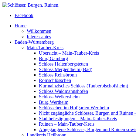
Facebook
Home
Willkommen
Interessantes
Baden-Württemberg
Main-Tauber-Kreis
Übersicht – Main-Tauber-Kreis
Burg Gamburg
Schloss Haltenbergstetten
Schloss Mergentheim (Bad)
Schloss Reinsbronn
Romschlösschen
Kurmainzisches Schloss (Tauberbischofsheim)
Schloss Waldmannshofen
Schloss Weikersheim
Burg Wertheim
Schlösschen im Hofgarten Wertheim
Nicht zugängliche Schlösser, Burgen und Ruinen 
Stadtbefestigungen – Main-Tauber-Kreis
Ruinen – Main-Tauber-Kreis
Abgegangene Schlösser, Burgen und Ruinen sowi
Landkreis Heilbronn